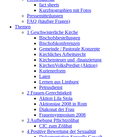
fact sheets
Kurzbiographien mit Fotos
Pressemitteilungen
FAQ (häufige Fragen)
Themen
1 Geschwisterliche Kirche
Bischofsbestellungen
Bischofskonferenzen
Gemeinde / Pastorale Konzepte
Kirchliches Arbeitsrecht
Kirchensteuer und -finanzierung
KirchenVolksPredigt (Aktion)
Kurienreform
Laien
Lernen aus Limburg
Petrusdienst
2 Frauen-Gerechtigkeit
Aktion Lila Stola
Aktionstag 2008 in Rom
Diakonat der Frau
Frauensymposium 2008
3 Aufhebung Pflichtzölibat
CIC zum Zölibat
4 Positive Bewertung der Sexualität
Dokumentation Sexuelle Gewalt