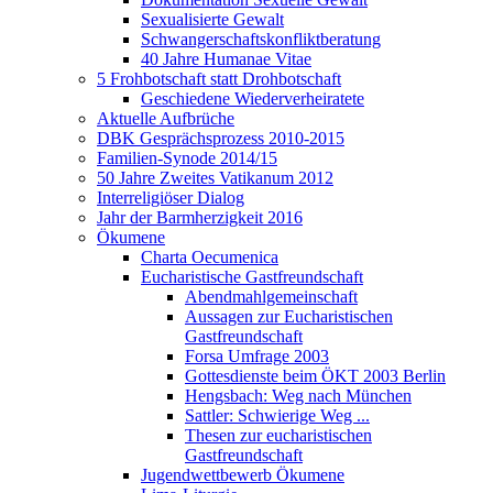
Sexualisierte Gewalt
Schwangerschaftskonfliktberatung
40 Jahre Humanae Vitae
5 Frohbotschaft statt Drohbotschaft
Geschiedene Wiederverheiratete
Aktuelle Aufbrüche
DBK Gesprächsprozess 2010-2015
Familien-Synode 2014/15
50 Jahre Zweites Vatikanum 2012
Interreligiöser Dialog
Jahr der Barmherzigkeit 2016
Ökumene
Charta Oecumenica
Eucharistische Gastfreundschaft
Abendmahlgemeinschaft
Aussagen zur Eucharistischen
Gastfreundschaft
Forsa Umfrage 2003
Gottesdienste beim ÖKT 2003 Berlin
Hengsbach: Weg nach München
Sattler: Schwierige Weg ...
Thesen zur eucharistischen
Gastfreundschaft
Jugendwettbewerb Ökumene