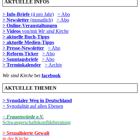
AKTUELLE INFOS
> Info-Briefe
(4 pro Jahr)
> Abo
> Newsletter
(monatlich)
> Abo
> Online-Veranstaltungen
> Videos
von/mit
Wir sind Kirche
> aktuelle Buch-Tipps
> aktuelle Medien-Tipps
> Presse-Newsletter
> Abo
> Reform-Ticker
> Abo
> Sonntagsbriefe
> Abo
> Terminkalender
> Archiv
Wir sind Kirche
bei
facebook
AKTUELLE THEMEN
> Synodaler Weg in Deutschland
> Synodalität auf allen Ebenen
>
Frauenwürde e.V.
Schwangerschaftskonfliktberatung
> Sexualisierte Gewalt
in der Kirche