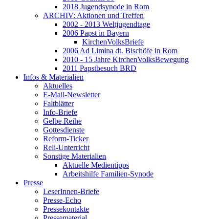
2018 Jugendsynode in Rom
ARCHIV: Aktionen und Treffen
2002 - 2013 Weltjugendtage
2006 Papst in Bayern
KirchenVolksBriefe
2006 Ad Limina dt. Bischöfe in Rom
2010 - 15 Jahre KirchenVolksBewegung
2011 Papstbesuch BRD
Infos & Materialien
Aktuelles
E-Mail-Newsletter
Faltblätter
Info-Briefe
Gelbe Reihe
Gottesdienste
Reform-Ticker
Reli-Unterricht
Sonstige Materialien
Aktuelle Medientipps
Arbeitshilfe Familien-Synode
Presse
LeserInnen-Briefe
Presse-Echo
Pressekontakte
Pressematerial