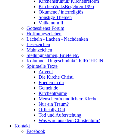
Kirchenstruktur/ Kirchenreform
KirchenVolksBegehren 1995
Ökumene / interreligiös
Sonstige Themen
Vatikanum II
Gottesdienst-Forum
Hoffnungszeichen
Lächeln - Lachen - Nachdenken
Lesezeichen
Mahnzeichen
Stellungnahmen, Briefe etc.
Kolumne "Ungeschminkt" KIRCHE IN
Spirituelle Texte
Advent
Die Kirche Christi
Frieden in dir
Gemeinde
Kirchenträume
Menschenfreundlichere Kirche
Nur ein Traum?
Officially Old
Tod und Auferstehung
Was wird aus dem Christentum?
Kontakt
Facebook