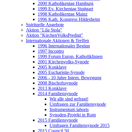
2000 Katholikentag Hamburg
1999 Ev. Kirchentag Stuttgart
1998 Katholikentag Mainz
1996 Kath. Kongress Hildesheim
Spirituelle Angebote
Aktion "Lila Stola"
Aktion "KirchenVolksPredigt"
Internationale Aktionen & Treffen
1996 Internationaler Beginn
1997 Incontro
1999 Forum Europ. KatholikInnen
2001 Kirchenvolks-Synode
2005 Konklave
2005 Eucharistie-Synode
2006 - 10 Jahre Intern. Bewegung
2008 Bischofssynode
2013 Konklave
2014 Familiensynode
Wir alle sind gefragt!
Umfragen zur Familiensynode
Instrumentum laboris
Synoden-Projekt in Rom
2015 Familiensynode
Umfragen Familiensynode 2015
2015 Council 50