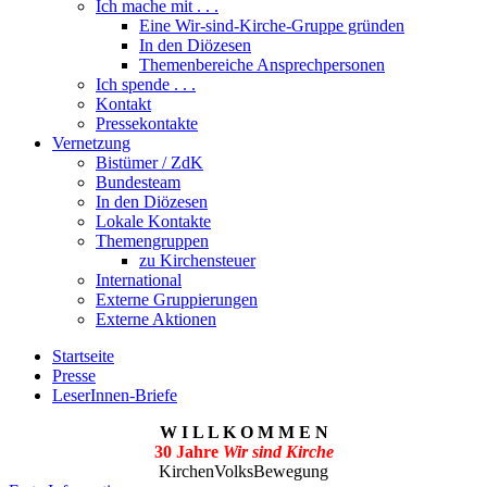
Ich mache mit . . .
Eine Wir-sind-Kirche-Gruppe gründen
In den Diözesen
Themenbereiche Ansprechpersonen
Ich spende . . .
Kontakt
Pressekontakte
Vernetzung
Bistümer / ZdK
Bundesteam
In den Diözesen
Lokale Kontakte
Themengruppen
zu Kirchensteuer
International
Externe Gruppierungen
Externe Aktionen
Startseite
Presse
LeserInnen-Briefe
W I L L K O M M E N
30 Jahre
Wir sind Kirche
KirchenVolksBewegung