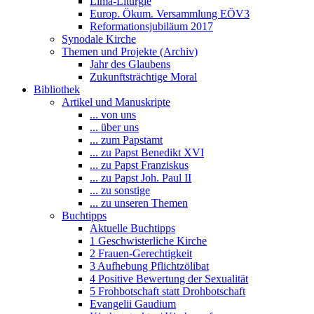
Lima-Liturgie
Europ. Ökum. Versammlung EÖV3
Reformationsjubiläum 2017
Synodale Kirche
Themen und Projekte (Archiv)
Jahr des Glaubens
Zukunftsträchtige Moral
Bibliothek
Artikel und Manuskripte
... von uns
... über uns
... zum Papstamt
... zu Papst Benedikt XVI
... zu Papst Franziskus
... zu Papst Joh. Paul II
... zu sonstige
... zu unseren Themen
Buchtipps
Aktuelle Buchtipps
1 Geschwisterliche Kirche
2 Frauen-Gerechtigkeit
3 Aufhebung Pflichtzölibat
4 Positive Bewertung der Sexualität
5 Frohbotschaft statt Drohbotschaft
Evangelii Gaudium