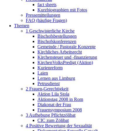
fact sheets
Kurzbiographien mit Fotos
Pressemitteilungen
FAQ (häufige Fragen)
Themen
1 Geschwisterliche Kirche
Bischofsbestellungen
Bischofskonferenzen
Gemeinde / Pastorale Konzepte
Kirchliches Arbeitsrecht
Kirchensteuer und -finanzierung
KirchenVolksPredigt (Aktion)
Kurienreform
Laien
Lernen aus Limburg
Petrusdienst
2 Frauen-Gerechtigkeit
Aktion Lila Stola
Aktionstag 2008 in Rom
Diakonat der Frau
Frauensymposium 2008
3 Aufhebung Pflichtzölibat
CIC zum Zölibat
4 Positive Bewertung der Sexualität
Dokumentation Sexuelle Gewalt