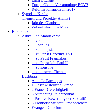
Lima-Liturgie
Europ. Ökum. Versammlung EÖV3
Reformationsjubiläum 2017
Synodale Kirche
Themen und Projekte (Archiv)
Jahr des Glaubens
Zukunftsträchtige Moral
Bibliothek
Artikel und Manuskripte
... von uns
... über uns
... zum Papstamt
... zu Papst Benedikt XVI
... zu Papst Franziskus
... zu Papst Joh. Paul II
... zu sonstige
... zu unseren Themen
Buchtipps
Aktuelle Buchtipps
1 Geschwisterliche Kirche
2 Frauen-Gerechtigkeit
3 Aufhebung Pflichtzölibat
4 Positive Bewertung der Sexualität
5 Frohbotschaft statt Drohbotschaft
Evangelii Gaudium