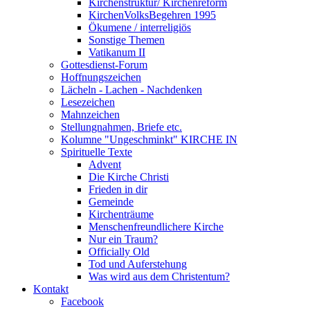
Kirchenstruktur/ Kirchenreform
KirchenVolksBegehren 1995
Ökumene / interreligiös
Sonstige Themen
Vatikanum II
Gottesdienst-Forum
Hoffnungszeichen
Lächeln - Lachen - Nachdenken
Lesezeichen
Mahnzeichen
Stellungnahmen, Briefe etc.
Kolumne "Ungeschminkt" KIRCHE IN
Spirituelle Texte
Advent
Die Kirche Christi
Frieden in dir
Gemeinde
Kirchenträume
Menschenfreundlichere Kirche
Nur ein Traum?
Officially Old
Tod und Auferstehung
Was wird aus dem Christentum?
Kontakt
Facebook