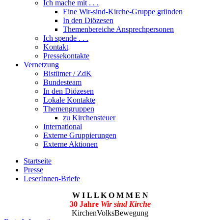
Ich mache mit . . .
Eine Wir-sind-Kirche-Gruppe gründen
In den Diözesen
Themenbereiche Ansprechpersonen
Ich spende . . .
Kontakt
Pressekontakte
Vernetzung
Bistümer / ZdK
Bundesteam
In den Diözesen
Lokale Kontakte
Themengruppen
zu Kirchensteuer
International
Externe Gruppierungen
Externe Aktionen
Startseite
Presse
LeserInnen-Briefe
W I L L K O M M E N
30 Jahre
Wir sind Kirche
KirchenVolksBewegung