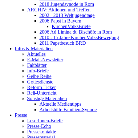
2018 Jugendsynode in Rom
ARCHIV: Aktionen und Treffen
2002 - 2013 Weltjugendtage
2006 Papst in Bayern
KirchenVolksBriefe
2006 Ad Limina dt. Bischöfe in Rom
2010 - 15 Jahre KirchenVolksBewegung
2011 Papstbesuch BRD
Infos & Materialien
Aktuelles
E-Mail-Newsletter
Faltblätter
Info-Briefe
Gelbe Reihe
Gottesdienste
Reform-Ticker
Reli-Unterricht
Sonstige Materialien
Aktuelle Medientipps
Arbeitshilfe Familien-Synode
Presse
LeserInnen-Briefe
Presse-Echo
Pressekontakte
Pressematerial