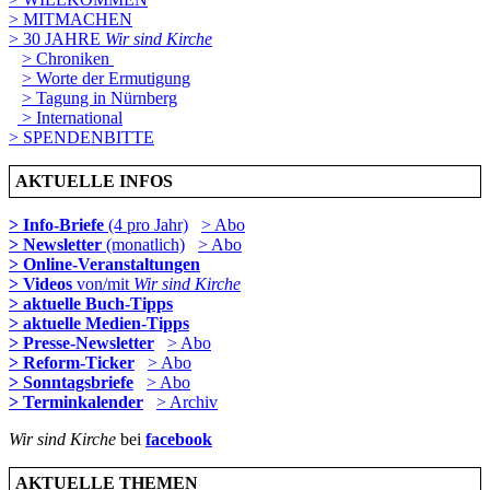
> MITMACHEN
> 30 JAHRE
Wir sind Kirche
> Chroniken
> Worte der Ermutigung
> Tagung in Nürnberg
> International
> SPENDENBITTE
AKTUELLE INFOS
> Info-Briefe
(4 pro Jahr)
> Abo
> Newsletter
(monatlich)
> Abo
> Online-Veranstaltungen
> Videos
von/mit
Wir sind Kirche
> aktuelle Buch-Tipps
> aktuelle Medien-Tipps
> Presse-Newsletter
> Abo
> Reform-Ticker
> Abo
> Sonntagsbriefe
> Abo
> Terminkalender
> Archiv
Wir sind Kirche
bei
facebook
AKTUELLE THEMEN