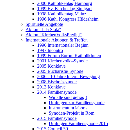
2000 Katholikentag Hamburg
1999 Ev. Kirchentag Stuttgart
1998 Katholikentag Mainz
1996 Kath. Kongress Hildesheim
Spirituelle Angebote
Aktion "Lila Stola"
Aktion "KirchenVolksPredigt"
Internationale Aktionen & Treffen
1996 Internationaler Beginn
1997 Incontro
1999 Forum Europ. KatholikInnen
2001 Kirchenvolks-Synode
2005 Konklave
2005 Eucharistie-Synode
2006 - 10 Jahre Intern. Bewegung
2008 Bischofssynode
2013 Konklave
2014 Familiensynode
Wir alle sind gefragt!
Umfragen zur Familiensynode
Instrumentum laboris
Synoden-Projekt in Rom
2015 Familiensynode
Umfragen Familiensynode 2015
2015 Council 50