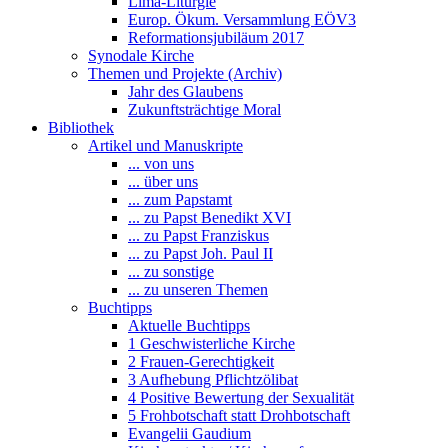
Lima-Liturgie
Europ. Ökum. Versammlung EÖV3
Reformationsjubiläum 2017
Synodale Kirche
Themen und Projekte (Archiv)
Jahr des Glaubens
Zukunftsträchtige Moral
Bibliothek
Artikel und Manuskripte
... von uns
... über uns
... zum Papstamt
... zu Papst Benedikt XVI
... zu Papst Franziskus
... zu Papst Joh. Paul II
... zu sonstige
... zu unseren Themen
Buchtipps
Aktuelle Buchtipps
1 Geschwisterliche Kirche
2 Frauen-Gerechtigkeit
3 Aufhebung Pflichtzölibat
4 Positive Bewertung der Sexualität
5 Frohbotschaft statt Drohbotschaft
Evangelii Gaudium