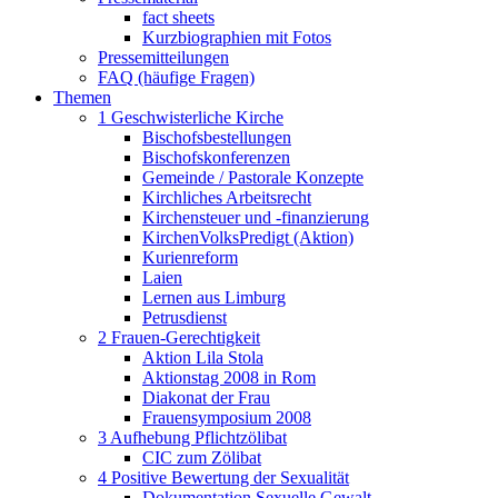
fact sheets
Kurzbiographien mit Fotos
Pressemitteilungen
FAQ (häufige Fragen)
Themen
1 Geschwisterliche Kirche
Bischofsbestellungen
Bischofskonferenzen
Gemeinde / Pastorale Konzepte
Kirchliches Arbeitsrecht
Kirchensteuer und -finanzierung
KirchenVolksPredigt (Aktion)
Kurienreform
Laien
Lernen aus Limburg
Petrusdienst
2 Frauen-Gerechtigkeit
Aktion Lila Stola
Aktionstag 2008 in Rom
Diakonat der Frau
Frauensymposium 2008
3 Aufhebung Pflichtzölibat
CIC zum Zölibat
4 Positive Bewertung der Sexualität
Dokumentation Sexuelle Gewalt