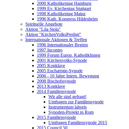
2000 Katholikentag Hamburg
1999 Ev. Kirchentag Stuttgart
1998 Katholikentag Mainz
1996 Kath. Kongress Hildesheim
Spirituelle Angebote
Aktion "Lila Stola"
Aktion "KirchenVolksPredigt"
Internationale Aktionen & Treffen
1996 Internationaler Beginn
1997 Incontro
1999 Forum Europ. KatholikInnen
2001 Kirchenvolks-Synode
2005 Konklave
2005 Eucharistie-Synode
2006 - 10 Jahre Intern. Bewegung
2008 Bischofssynode
2013 Konklave
2014 Familiensynode
Wir alle sind gefragt!
Umfragen zur Familiensynode
Instrumentum laboris
Synoden-Projekt in Rom
2015 Familiensynode
Umfragen Familiensynode 2015
2015 Council 50