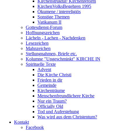
Kirchenstruktur/ Kirchenreform
KirchenVolksBegehren 1995
Ökumene / interreligiös
Sonstige Themen
Vatikanum II
Gottesdienst-Forum
Hoffnungszeichen
Lächeln - Lachen - Nachdenken
Lesezeichen
Mahnzeichen
Stellungnahmen, Briefe etc.
Kolumne "Ungeschminkt" KIRCHE IN
Spirituelle Texte
Advent
Die Kirche Christi
Frieden in dir
Gemeinde
Kirchenträume
Menschenfreundlichere Kirche
Nur ein Traum?
Officially Old
Tod und Auferstehung
Was wird aus dem Christentum?
Kontakt
Facebook