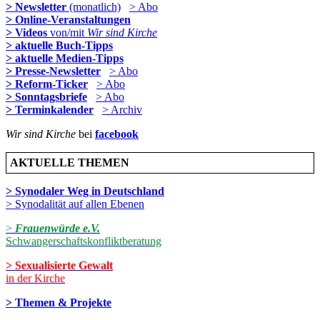
> Newsletter
(monatlich)
> Abo
> Online-Veranstaltungen
> Videos
von/mit
Wir sind Kirche
> aktuelle Buch-Tipps
> aktuelle Medien-Tipps
> Presse-Newsletter
> Abo
> Reform-Ticker
> Abo
> Sonntagsbriefe
> Abo
> Terminkalender
> Archiv
Wir sind Kirche
bei
facebook
AKTUELLE THEMEN
> Synodaler Weg in Deutschland
> Synodalität auf allen Ebenen
>
Frauenwürde e.V.
Schwangerschaftskonfliktberatung
> Sexualisierte Gewalt
in der Kirche
> Themen & Projekte