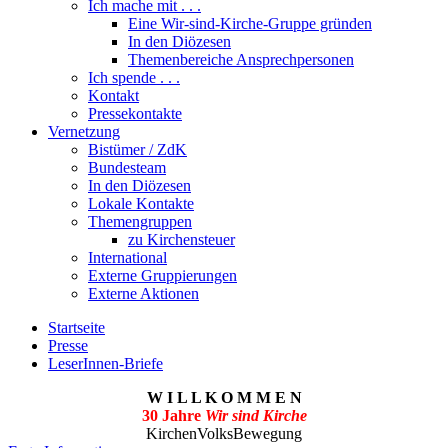
Ich mache mit . . .
Eine Wir-sind-Kirche-Gruppe gründen
In den Diözesen
Themenbereiche Ansprechpersonen
Ich spende . . .
Kontakt
Pressekontakte
Vernetzung
Bistümer / ZdK
Bundesteam
In den Diözesen
Lokale Kontakte
Themengruppen
zu Kirchensteuer
International
Externe Gruppierungen
Externe Aktionen
Startseite
Presse
LeserInnen-Briefe
W I L L K O M M E N
30 Jahre
Wir sind Kirche
KirchenVolksBewegung