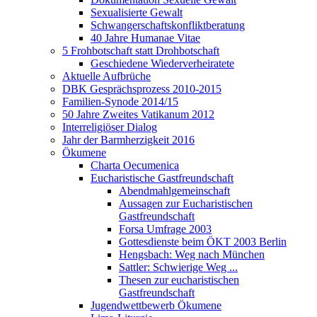
Sexualisierte Gewalt
Schwangerschaftskonfliktberatung
40 Jahre Humanae Vitae
5 Frohbotschaft statt Drohbotschaft
Geschiedene Wiederverheiratete
Aktuelle Aufbrüche
DBK Gesprächsprozess 2010-2015
Familien-Synode 2014/15
50 Jahre Zweites Vatikanum 2012
Interreligiöser Dialog
Jahr der Barmherzigkeit 2016
Ökumene
Charta Oecumenica
Eucharistische Gastfreundschaft
Abendmahlgemeinschaft
Aussagen zur Eucharistischen
Gastfreundschaft
Forsa Umfrage 2003
Gottesdienste beim ÖKT 2003 Berlin
Hengsbach: Weg nach München
Sattler: Schwierige Weg ...
Thesen zur eucharistischen
Gastfreundschaft
Jugendwettbewerb Ökumene