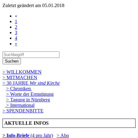
Zuletzt geändert am 05­.01.2018
«
1
2
3
4
»
Suchen
> WILLKOMMEN
> MITMACHEN
> 30 JAHRE
Wir sind Kirche
> Chroniken
> Worte der Ermutigung
> Tagung in Nürnberg
> International
> SPENDENBITTE
AKTUELLE INFOS
> Info-Briefe
(4 pro Jahr)
> Abo