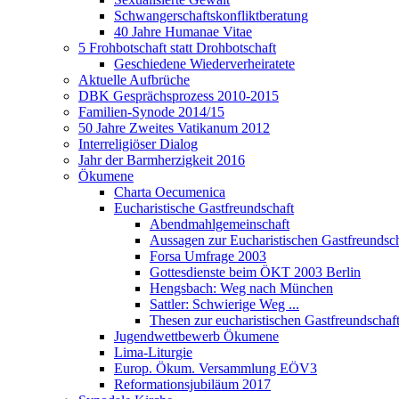
Schwangerschaftskonfliktberatung
40 Jahre Humanae Vitae
5 Frohbotschaft statt Drohbotschaft
Geschiedene Wiederverheiratete
Aktuelle Aufbrüche
DBK Gesprächsprozess 2010-2015
Familien-Synode 2014/15
50 Jahre Zweites Vatikanum 2012
Interreligiöser Dialog
Jahr der Barmherzigkeit 2016
Ökumene
Charta Oecumenica
Eucharistische Gastfreundschaft
Abendmahlgemeinschaft
Aussagen zur Eucharistischen Gastfreundsch
Forsa Umfrage 2003
Gottesdienste beim ÖKT 2003 Berlin
Hengsbach: Weg nach München
Sattler: Schwierige Weg ...
Thesen zur eucharistischen Gastfreundschaf
Jugendwettbewerb Ökumene
Lima-Liturgie
Europ. Ökum. Versammlung EÖV3
Reformationsjubiläum 2017