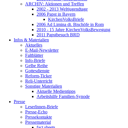
ARCHIV: Aktionen und Treffen
2002 - 2013 Weltjugendtage
2006 Papst in Bayern
KirchenVolksBriefe
2006 Ad Limina dt. Bischöfe in Rom
2010 - 15 Jahre KirchenVolksBewegung
2011 Papstbesuch BRD
Infos & Materialien
Aktuelles
E-Mail-Newsletter
Faltblätter
Info-Briefe
Gelbe Reihe
Gottesdienste
Reform-Ticker
Reli-Unterricht
Sonstige Materialien
Aktuelle Medientipps
Arbeitshilfe Familien-Synode
Presse
LeserInnen-Briefe
Presse-Echo
Pressekontakte
Pressematerial
fact sheets