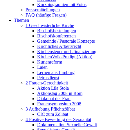
Kurzbiographien mit Fotos
Pressemitteilungen
FAQ (häufige Fragen)
Themen
1 Geschwisterliche Kirche
Bischofsbestellungen
Bischofskonferenzen
Gemeinde / Pastorale Konzepte
Kirchliches Arbeitsrecht
Kirchensteuer und -finanzierung
KirchenVolksPredigt (Aktion)
Kurienreform
Laien
Lernen aus Limburg
Petrusdienst
2 Frauen-Gerechtigkeit
Aktion Lila Stola
Aktionstag 2008 in Rom
Diakonat der Frau
Frauensymposium 2008
3 Aufhebung Pflichtzölibat
CIC zum Zölibat
4 Positive Bewertung der Sexualität
Dokumentation Sexuelle Gewalt
Sexualisierte Gewalt