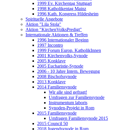
1999 Ev. Kirchentag Stuttgart
1998 Katholikentag Mainz
1996 Kath. Kongress Hildesheim
Spirituelle Angebote
Aktion "Lila Stola"
Aktion "KirchenVolksPredigt"
Internationale Aktionen & Treffen
1996 Internationaler Beginn
1997 Incontro
1999 Forum Europ. KatholikInnen
2001 Kirchenvolks-Synode
2005 Konklave
2005 Eucharistie-Synode
2006 - 10 Jahre Intern. Bewegung
2008 Bischofssynode
2013 Konklave
2014 Familiensynode
Wir alle sind gefragt!
Umfragen zur Familiensynode
Instrumentum laboris
Synoden-Projekt in Rom
2015 Familiensynode
Umfragen Familiensynode 2015
2015 Council 50
2018 Jugendsynode in Rom