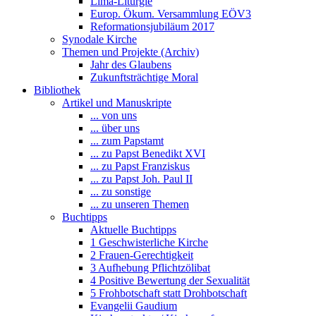
Lima-Liturgie
Europ. Ökum. Versammlung EÖV3
Reformationsjubiläum 2017
Synodale Kirche
Themen und Projekte (Archiv)
Jahr des Glaubens
Zukunftsträchtige Moral
Bibliothek
Artikel und Manuskripte
... von uns
... über uns
... zum Papstamt
... zu Papst Benedikt XVI
... zu Papst Franziskus
... zu Papst Joh. Paul II
... zu sonstige
... zu unseren Themen
Buchtipps
Aktuelle Buchtipps
1 Geschwisterliche Kirche
2 Frauen-Gerechtigkeit
3 Aufhebung Pflichtzölibat
4 Positive Bewertung der Sexualität
5 Frohbotschaft statt Drohbotschaft
Evangelii Gaudium