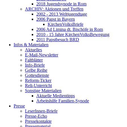
2018 Jugendsynode in Rom
ARCHIV: Aktionen und Treffen
2002 - 2013 Weltjugendtage
2006 Papst in Bayern
KirchenVolksBriefe
2006 Ad Limina dt. Bischöfe in Rom
2010 - 15 Jahre KirchenVolksBewegung
2011 Papstbesuch BRD
Infos & Materialien
Aktuelles
E-Mail-Newsletter
Faltblätter
Info-Briefe
Gelbe Reihe
Gottesdienste
Reform-Ticker
Reli-Unterricht
Sonstige Materialien
Aktuelle Medientipps
Arbeitshilfe Familien-Synode
Presse
LeserInnen-Briefe
Presse-Echo
Pressekontakte
Pressematerial