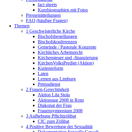
fact sheets
Kurzbiographien mit Fotos
Pressemitteilungen
FAQ (häufige Fragen)
Themen
1 Geschwisterliche Kirche
Bischofsbestellungen
Bischofskonferenzen
Gemeinde / Pastorale Konzepte
Kirchliches Arbeitsrecht
Kirchensteuer und -finanzierung
KirchenVolksPredigt (Aktion)
Kurienreform
Laien
Lernen aus Limburg
Petrusdienst
2 Frauen-Gerechtigkeit
Aktion Lila Stola
Aktionstag 2008 in Rom
Diakonat der Frau
Frauensymposium 2008
3 Aufhebung Pflichtzölibat
CIC zum Zölibat
4 Positive Bewertung der Sexualität
Dokumentation Sexuelle Gewalt