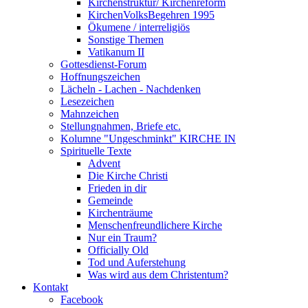
Kirchenstruktur/ Kirchenreform
KirchenVolksBegehren 1995
Ökumene / interreligiös
Sonstige Themen
Vatikanum II
Gottesdienst-Forum
Hoffnungszeichen
Lächeln - Lachen - Nachdenken
Lesezeichen
Mahnzeichen
Stellungnahmen, Briefe etc.
Kolumne "Ungeschminkt" KIRCHE IN
Spirituelle Texte
Advent
Die Kirche Christi
Frieden in dir
Gemeinde
Kirchenträume
Menschenfreundlichere Kirche
Nur ein Traum?
Officially Old
Tod und Auferstehung
Was wird aus dem Christentum?
Kontakt
Facebook