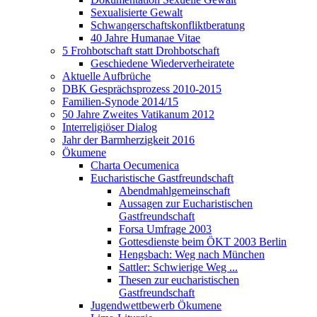
Sexualisierte Gewalt
Schwangerschaftskonfliktberatung
40 Jahre Humanae Vitae
5 Frohbotschaft statt Drohbotschaft
Geschiedene Wiederverheiratete
Aktuelle Aufbrüche
DBK Gesprächsprozess 2010-2015
Familien-Synode 2014/15
50 Jahre Zweites Vatikanum 2012
Interreligiöser Dialog
Jahr der Barmherzigkeit 2016
Ökumene
Charta Oecumenica
Eucharistische Gastfreundschaft
Abendmahlgemeinschaft
Aussagen zur Eucharistischen
Gastfreundschaft
Forsa Umfrage 2003
Gottesdienste beim ÖKT 2003 Berlin
Hengsbach: Weg nach München
Sattler: Schwierige Weg ...
Thesen zur eucharistischen
Gastfreundschaft
Jugendwettbewerb Ökumene