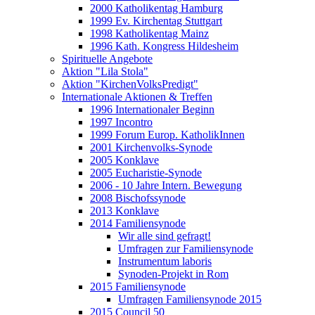
2000 Katholikentag Hamburg
1999 Ev. Kirchentag Stuttgart
1998 Katholikentag Mainz
1996 Kath. Kongress Hildesheim
Spirituelle Angebote
Aktion "Lila Stola"
Aktion "KirchenVolksPredigt"
Internationale Aktionen & Treffen
1996 Internationaler Beginn
1997 Incontro
1999 Forum Europ. KatholikInnen
2001 Kirchenvolks-Synode
2005 Konklave
2005 Eucharistie-Synode
2006 - 10 Jahre Intern. Bewegung
2008 Bischofssynode
2013 Konklave
2014 Familiensynode
Wir alle sind gefragt!
Umfragen zur Familiensynode
Instrumentum laboris
Synoden-Projekt in Rom
2015 Familiensynode
Umfragen Familiensynode 2015
2015 Council 50