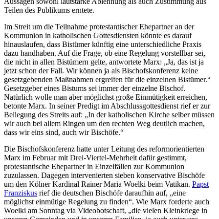
Aussagen sowohl lautstarke Ablehnung als auch Zustimmung aus
Teilen des Publikums erntete.
Im Streit um die Teilnahme protestantischer Ehepartner an der
Kommunion in katholischen Gottesdiensten könnte es darauf
hinauslaufen, dass Bistümer künftig eine unterschiedliche Praxis
dazu handhaben. Auf die Frage, ob eine Regelung vorstellbar sei,
die nicht in allen Bistümern gelte, antwortete Marx: „Ja, das ist ja
jetzt schon der Fall. Wir können ja als Bischofskonferenz keine
gesetzgebenden Maßnahmen ergreifen für die einzelnen Bistümer.“
Gesetzgeber eines Bistums sei immer der einzelne Bischof.
Natürlich wolle man aber möglichst große Einmütigkeit erreichen,
betonte Marx. In seiner Predigt im Abschlussgottesdienst rief er zur
Beilegung des Streits auf: „In der katholischen Kirche selber müssen
wir auch bei allem Ringen um den rechten Weg deutlich machen,
dass wir eins sind, auch wir Bischöfe.“
Die Bischofskonferenz hatte unter Leitung des reformorientierten
Marx im Februar mit Drei-Viertel-Mehrheit dafür gestimmt,
protestantische Ehepartner in Einzelfällen zur Kommunion
zuzulassen. Dagegen intervenierten sieben konservative Bischöfe
um den Kölner Kardinal Rainer Maria Woelki beim Vatikan.
Papst
Franziskus
rief die deutschen Bischöfe daraufhin auf, „eine
möglichst einmütige Regelung zu finden“. Wie Marx forderte auch
Woelki am Sonntag via Videobotschaft, „die vielen Kleinkriege in