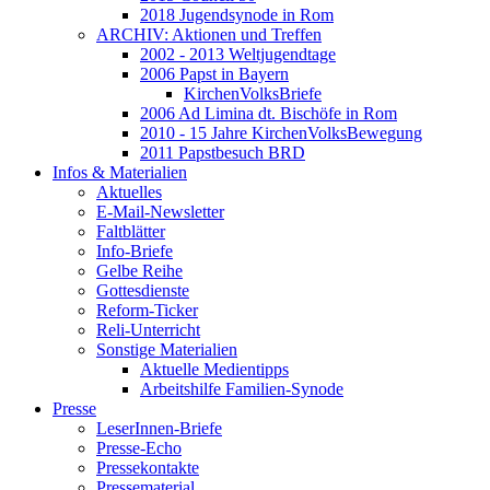
2018 Jugendsynode in Rom
ARCHIV: Aktionen und Treffen
2002 - 2013 Weltjugendtage
2006 Papst in Bayern
KirchenVolksBriefe
2006 Ad Limina dt. Bischöfe in Rom
2010 - 15 Jahre KirchenVolksBewegung
2011 Papstbesuch BRD
Infos & Materialien
Aktuelles
E-Mail-Newsletter
Faltblätter
Info-Briefe
Gelbe Reihe
Gottesdienste
Reform-Ticker
Reli-Unterricht
Sonstige Materialien
Aktuelle Medientipps
Arbeitshilfe Familien-Synode
Presse
LeserInnen-Briefe
Presse-Echo
Pressekontakte
Pressematerial