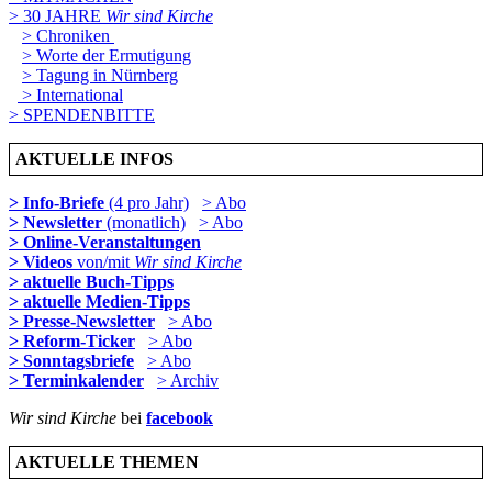
> 30 JAHRE
Wir sind Kirche
> Chroniken
> Worte der Ermutigung
> Tagung in Nürnberg
> International
> SPENDENBITTE
AKTUELLE INFOS
> Info-Briefe
(4 pro Jahr)
> Abo
> Newsletter
(monatlich)
> Abo
> Online-Veranstaltungen
> Videos
von/mit
Wir sind Kirche
> aktuelle Buch-Tipps
> aktuelle Medien-Tipps
> Presse-Newsletter
> Abo
> Reform-Ticker
> Abo
> Sonntagsbriefe
> Abo
> Terminkalender
> Archiv
Wir sind Kirche
bei
facebook
AKTUELLE THEMEN