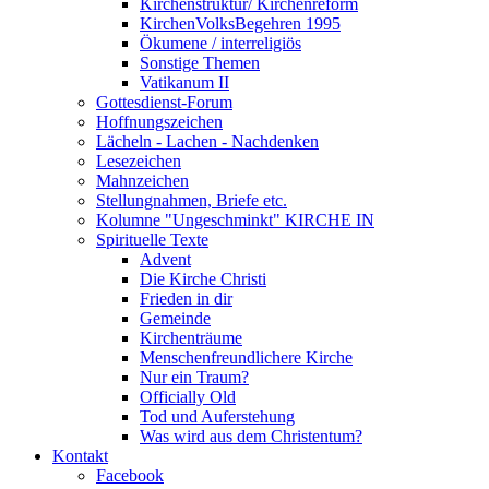
Kirchenstruktur/ Kirchenreform
KirchenVolksBegehren 1995
Ökumene / interreligiös
Sonstige Themen
Vatikanum II
Gottesdienst-Forum
Hoffnungszeichen
Lächeln - Lachen - Nachdenken
Lesezeichen
Mahnzeichen
Stellungnahmen, Briefe etc.
Kolumne "Ungeschminkt" KIRCHE IN
Spirituelle Texte
Advent
Die Kirche Christi
Frieden in dir
Gemeinde
Kirchenträume
Menschenfreundlichere Kirche
Nur ein Traum?
Officially Old
Tod und Auferstehung
Was wird aus dem Christentum?
Kontakt
Facebook