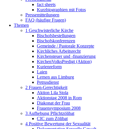
fact sheets
Kurzbiographien mit Fotos
Pressemitteilungen
FAQ (häufige Fragen)
Themen
1 Geschwisterliche Kirche
Bischofsbestellungen
Bischofskonferenzen
Gemeinde / Pastorale Konzepte
Kirchliches Arbeitsrecht
Kirchensteuer und -finanzierung
KirchenVolksPredigt (Aktion)
Kurienreform
Laien
Lernen aus Limburg
Petrusdienst
2 Frauen-Gerechtigkeit
Aktion Lila Stola
Aktionstag 2008 in Rom
Diakonat der Frau
Frauensymposium 2008
3 Aufhebung Pflichtzölibat
CIC zum Zölibat
4 Positive Bewertung der Sexualität
Dokumentation Sexuelle Gewalt