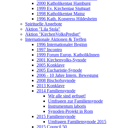
2000 Katholikentag Hamburg
1999 Ev. Kirchentag Stuttgart
1998 Katholikentag Mainz
1996 Kath. Kongress Hildesheim
Spirituelle Angebote
Aktion "Lila Stola"
Aktion "KirchenVolksPredigt"
Internationale Aktionen & Treffen
1996 Internationaler Beginn
1997 Incontro
1999 Forum Europ. KatholikInnen
2001 Kirchenvolks-Synode
2005 Konklave
2005 Eucharistie-Synode
2006 - 10 Jahre Intern. Bewegung
2008 Bischofssynode
2013 Konklave
2014 Familiensynode
Wir alle sind gefragt!
Umfragen zur Familiensynode
Instrumentum laboris
Synoden-Projekt in Rom
2015 Familiensynode
Umfragen Familiensynode 2015
2015 Council 50