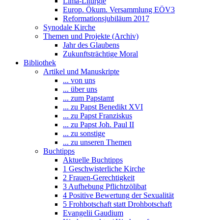
Lima-Liturgie
Europ. Ökum. Versammlung EÖV3
Reformationsjubiläum 2017
Synodale Kirche
Themen und Projekte (Archiv)
Jahr des Glaubens
Zukunftsträchtige Moral
Bibliothek
Artikel und Manuskripte
... von uns
... über uns
... zum Papstamt
... zu Papst Benedikt XVI
... zu Papst Franziskus
... zu Papst Joh. Paul II
... zu sonstige
... zu unseren Themen
Buchtipps
Aktuelle Buchtipps
1 Geschwisterliche Kirche
2 Frauen-Gerechtigkeit
3 Aufhebung Pflichtzölibat
4 Positive Bewertung der Sexualität
5 Frohbotschaft statt Drohbotschaft
Evangelii Gaudium