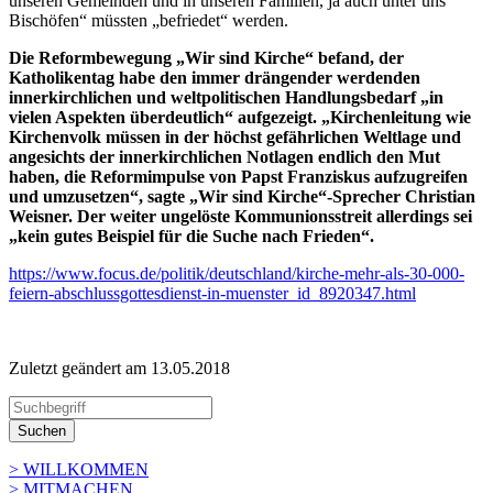
unseren Gemeinden und in unseren Familien, ja auch unter uns
Bischöfen“ müssten „befriedet“ werden.
Die Reformbewegung „Wir sind Kirche“ befand, der
Katholikentag habe den immer drängender werdenden
innerkirchlichen und weltpolitischen Handlungsbedarf „in
vielen Aspekten überdeutlich“ aufgezeigt. „Kirchenleitung wie
Kirchenvolk müssen in der höchst gefährlichen Weltlage und
angesichts der innerkirchlichen Notlagen endlich den Mut
haben, die Reformimpulse von Papst Franziskus aufzugreifen
und umzusetzen“, sagte „Wir sind Kirche“-Sprecher Christian
Weisner. Der weiter ungelöste Kommunionsstreit allerdings sei
„kein gutes Beispiel für die Suche nach Frieden“.
https://www.focus.de/politik/deutschland/kirche-mehr-als-30-000-
feiern-abschlussgottesdienst-in-muenster_id_8920347.html
Zuletzt geändert am 13­.05.2018
Suchen
> WILLKOMMEN
> MITMACHEN