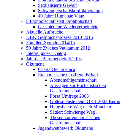
Sexualisierte Gewalt
Schwangerschaftskonfliktberatung
40 Jahre Humanae Vitae
5 Frohbotschaft statt Drohbotschaft
Geschiedene Wiederverheiratete
Aktuelle Aufbrüche
DBK Gesprächsprozess 2010-2015
Familien-Synode 2014/15
50 Jahre Zweites Vatikanum 2012
Interreligiöser Dialog
Jahr der Barmherzigkeit 2016
Ökumene
Charta Oecumenica
Eucharistische Gastfreundschaft
Abendmahlgemeinschaft
Aussagen zur Eucharistischen
Gastfreundschaft
Forsa Umfrage 2003
Gottesdienste beim ÖKT 2003 Berlin
Hengsbach: Weg nach München
Sattler: Schwierige Weg ...
Thesen zur eucharistischen
Gastfreundschaft
Jugendwettbewerb Ökumene