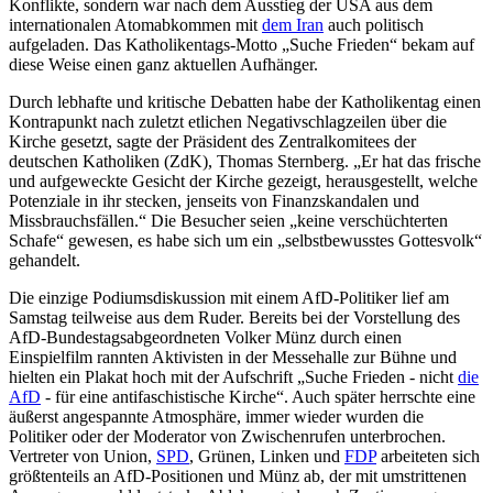
Konflikte, sondern war nach dem Ausstieg der USA aus dem
internationalen Atomabkommen mit
dem Iran
auch politisch
aufgeladen. Das Katholikentags-Motto „Suche Frieden“ bekam auf
diese Weise einen ganz aktuellen Aufhänger.
Durch lebhafte und kritische Debatten habe der Katholikentag einen
Kontrapunkt nach zuletzt etlichen Negativschlagzeilen über die
Kirche gesetzt, sagte der Präsident des Zentralkomitees der
deutschen Katholiken (ZdK), Thomas Sternberg. „Er hat das frische
und aufgeweckte Gesicht der Kirche gezeigt, herausgestellt, welche
Potenziale in ihr stecken, jenseits von Finanzskandalen und
Missbrauchsfällen.“ Die Besucher seien „keine verschüchterten
Schafe“ gewesen, es habe sich um ein „selbstbewusstes Gottesvolk“
gehandelt.
Die einzige Podiumsdiskussion mit einem AfD-Politiker lief am
Samstag teilweise aus dem Ruder. Bereits bei der Vorstellung des
AfD-Bundestagsabgeordneten Volker Münz durch einen
Einspielfilm rannten Aktivisten in der Messehalle zur Bühne und
hielten ein Plakat hoch mit der Aufschrift „Suche Frieden - nicht
die
AfD
- für eine antifaschistische Kirche“. Auch später herrschte eine
äußerst angespannte Atmosphäre, immer wieder wurden die
Politiker oder der Moderator von Zwischenrufen unterbrochen.
Vertreter von Union,
SPD
, Grünen, Linken und
FDP
arbeiteten sich
größtenteils an AfD-Positionen und Münz ab, der mit umstrittenen