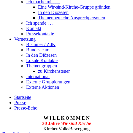
Ich mache mit . . .
Eine Wir-sind-Kirche-Gruppe gründen
In den Diözesen
Themenbereiche Ansprechpersonen
Ich spende . . .
Kontakt
Pressekontakte
Vernetzung
Bistümer / ZdK
Bundesteam
In den Diözesen
Lokale Kontakte
Themengruppen
zu Kirchensteuer
International
Externe Gruppierungen
Externe Aktionen
Startseite
Presse
Presse-Echo
W I L L K O M M E N
30 Jahre
Wir sind Kirche
KirchenVolksBewegung