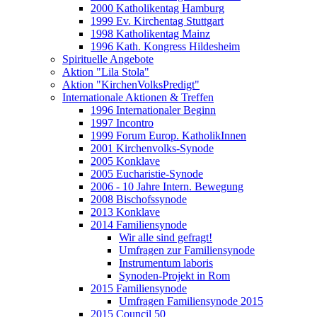
2000 Katholikentag Hamburg
1999 Ev. Kirchentag Stuttgart
1998 Katholikentag Mainz
1996 Kath. Kongress Hildesheim
Spirituelle Angebote
Aktion "Lila Stola"
Aktion "KirchenVolksPredigt"
Internationale Aktionen & Treffen
1996 Internationaler Beginn
1997 Incontro
1999 Forum Europ. KatholikInnen
2001 Kirchenvolks-Synode
2005 Konklave
2005 Eucharistie-Synode
2006 - 10 Jahre Intern. Bewegung
2008 Bischofssynode
2013 Konklave
2014 Familiensynode
Wir alle sind gefragt!
Umfragen zur Familiensynode
Instrumentum laboris
Synoden-Projekt in Rom
2015 Familiensynode
Umfragen Familiensynode 2015
2015 Council 50