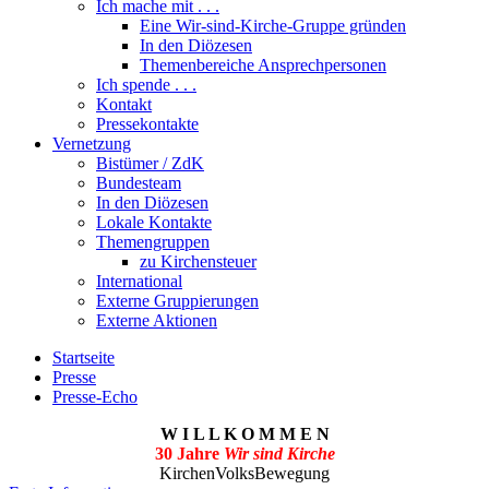
Ich mache mit . . .
Eine Wir-sind-Kirche-Gruppe gründen
In den Diözesen
Themenbereiche Ansprechpersonen
Ich spende . . .
Kontakt
Pressekontakte
Vernetzung
Bistümer / ZdK
Bundesteam
In den Diözesen
Lokale Kontakte
Themengruppen
zu Kirchensteuer
International
Externe Gruppierungen
Externe Aktionen
Startseite
Presse
Presse-Echo
W I L L K O M M E N
30 Jahre
Wir sind Kirche
KirchenVolksBewegung