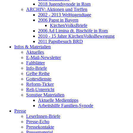
2018 Jugendsynode in Rom
ARCHIV: Aktionen und Treffen
2002 - 2013 Weltjugendtage
2006 Papst in Bayern
KirchenVolksBriefe
2006 Ad Limina dt. Bischöfe in Rom
2010 - 15 Jahre KirchenVolksBewegung
2011 Papstbesuch BRD
Infos & Materialien
Aktuelles
E-Mail-Newsletter
Faltblätter
Info-Briefe
Gelbe Reihe
Gottesdienste
Reform-Ticker
Reli-Unterricht
Sonstige Materialien
Aktuelle Medientipps
Arbeitshilfe Familien-Synode
Presse
LeserInnen-Briefe
Presse-Echo
Pressekontakte
Pressematerial