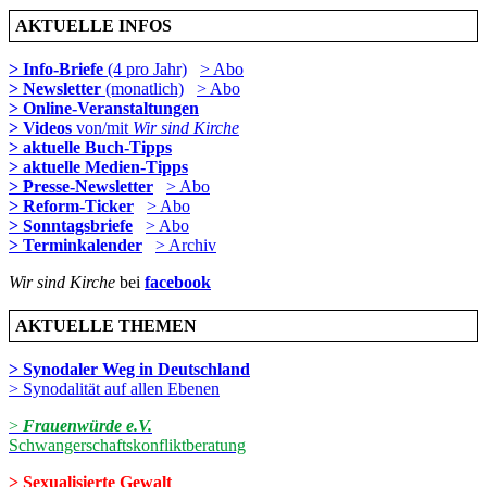
AKTUELLE INFOS
> Info-Briefe
(4 pro Jahr)
> Abo
> Newsletter
(monatlich)
> Abo
> Online-Veranstaltungen
> Videos
von/mit
Wir sind Kirche
> aktuelle Buch-Tipps
> aktuelle Medien-Tipps
> Presse-Newsletter
> Abo
> Reform-Ticker
> Abo
> Sonntagsbriefe
> Abo
> Terminkalender
> Archiv
Wir sind Kirche
bei
facebook
AKTUELLE THEMEN
> Synodaler Weg in Deutschland
> Synodalität auf allen Ebenen
>
Frauenwürde e.V.
Schwangerschaftskonfliktberatung
> Sexualisierte Gewalt