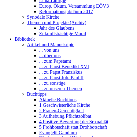
Lima-Liturgie
Europ. Ökum. Versammlung EÖV3
Reformationsjubiläum 2017
Synodale Kirche
Themen und Projekte (Archiv)
Jahr des Glaubens
Zukunftsträchtige Moral
Bibliothek
Artikel und Manuskripte
... von uns
... über uns
... zum Papstamt
... zu Papst Benedikt XVI
... zu Papst Franziskus
... zu Papst Joh. Paul II
... zu sonstige
... zu unseren Themen
Buchtipps
Aktuelle Buchtipps
1 Geschwisterliche Kirche
2 Frauen-Gerechtigkeit
3 Aufhebung Pflichtzölibat
4 Positive Bewertung der Sexualität
5 Frohbotschaft statt Drohbotschaft
Evangelii Gaudium