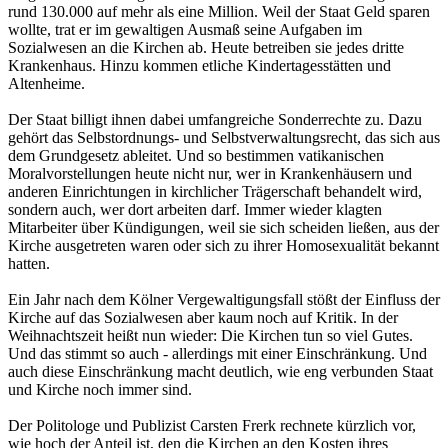
rund 130.000 auf mehr als eine Million. Weil der Staat Geld sparen
wollte, trat er im gewaltigen Ausmaß seine Aufgaben im
Sozialwesen an die Kirchen ab. Heute betreiben sie jedes dritte
Krankenhaus. Hinzu kommen etliche Kindertagesstätten und
Altenheime.
Der Staat billigt ihnen dabei umfangreiche Sonderrechte zu. Dazu
gehört das Selbstordnungs- und Selbstverwaltungsrecht, das sich aus
dem Grundgesetz ableitet. Und so bestimmen vatikanischen
Moralvorstellungen heute nicht nur, wer in Krankenhäusern und
anderen Einrichtungen in kirchlicher Trägerschaft behandelt wird,
sondern auch, wer dort arbeiten darf. Immer wieder klagten
Mitarbeiter über Kündigungen, weil sie sich scheiden ließen, aus der
Kirche ausgetreten waren oder sich zu ihrer Homosexualität bekannt
hatten.
Ein Jahr nach dem Kölner Vergewaltigungsfall stößt der Einfluss der
Kirche auf das Sozialwesen aber kaum noch auf Kritik. In der
Weihnachtszeit heißt nun wieder: Die Kirchen tun so viel Gutes.
Und das stimmt so auch - allerdings mit einer Einschränkung. Und
auch diese Einschränkung macht deutlich, wie eng verbunden Staat
und Kirche noch immer sind.
Der Politologe und Publizist Carsten Frerk rechnete kürzlich vor,
wie hoch der Anteil ist, den die Kirchen an den Kosten ihres