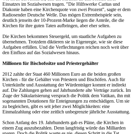
Einsatzes im Sozialwesen tragen. "Die Hilfswerke Caritas und
Diakonie haben eine Kirchenquote von zwei Prozent", sagte er dem
Radiosender Deutsche Welle. Das mögen Extrembeispiele sein,
deutlich jenseits der 10-Prozent-Marke liegen die Anteile, die die
Kirchen für ihre guten Taten aufbringen, aber eher selten.
Die Kirchen bekommen Steuergeld, um staatliche Aufgaben zu
übernehmen. Trotzdem diktieren sie in Eigenregie, wie sie diese
Aufgaben erfüllen. Und die Verflechtungen reichen noch weit über
den Einfluss auf das Sozialwesen hinaus.
Millionen für Bischofssitze und Priestergehälter
2012 zahlte der Staat 460 Millionen Euro an die beiden großen
Kirchen - für die Gehälter von Priestern und Bischöfen. Auch für
Unterkünfte und Ausstattung der Würdenträger kommt er indirekt
auf. Die Zahlungen gehen auf Jahrhunderte alte Verträge zurück. Im
Zuge der Säkularisierung versprach die Politik dem Vatikan, ihn mit
sogenannten Dotationen für Enteignungen zu entschädigen. Um sie
zu begleichen, gibt es seit jeher zwei Möglichkeiten: eine
Einmalzahlung oder eine zeitlich unbegrenzte jährliche Ausstattung.
Schon Anfang des 19. Jahrhunderts gab es Pläne, die Kirchen in
einem Zug auszubezahlen. Denn langfristig würde das Milliarden
sparen. Doch die Politik wagte es nie, diesen Schritt in die Tat