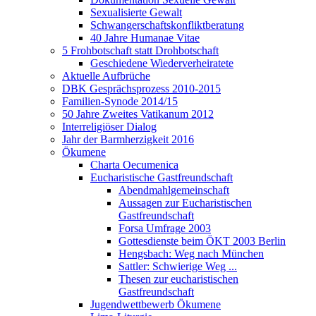
Sexualisierte Gewalt
Schwangerschaftskonfliktberatung
40 Jahre Humanae Vitae
5 Frohbotschaft statt Drohbotschaft
Geschiedene Wiederverheiratete
Aktuelle Aufbrüche
DBK Gesprächsprozess 2010-2015
Familien-Synode 2014/15
50 Jahre Zweites Vatikanum 2012
Interreligiöser Dialog
Jahr der Barmherzigkeit 2016
Ökumene
Charta Oecumenica
Eucharistische Gastfreundschaft
Abendmahlgemeinschaft
Aussagen zur Eucharistischen
Gastfreundschaft
Forsa Umfrage 2003
Gottesdienste beim ÖKT 2003 Berlin
Hengsbach: Weg nach München
Sattler: Schwierige Weg ...
Thesen zur eucharistischen
Gastfreundschaft
Jugendwettbewerb Ökumene