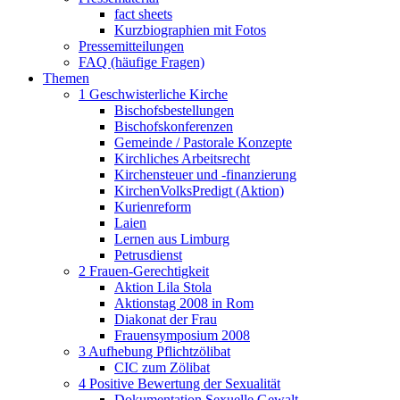
fact sheets
Kurzbiographien mit Fotos
Pressemitteilungen
FAQ (häufige Fragen)
Themen
1 Geschwisterliche Kirche
Bischofsbestellungen
Bischofskonferenzen
Gemeinde / Pastorale Konzepte
Kirchliches Arbeitsrecht
Kirchensteuer und -finanzierung
KirchenVolksPredigt (Aktion)
Kurienreform
Laien
Lernen aus Limburg
Petrusdienst
2 Frauen-Gerechtigkeit
Aktion Lila Stola
Aktionstag 2008 in Rom
Diakonat der Frau
Frauensymposium 2008
3 Aufhebung Pflichtzölibat
CIC zum Zölibat
4 Positive Bewertung der Sexualität
Dokumentation Sexuelle Gewalt