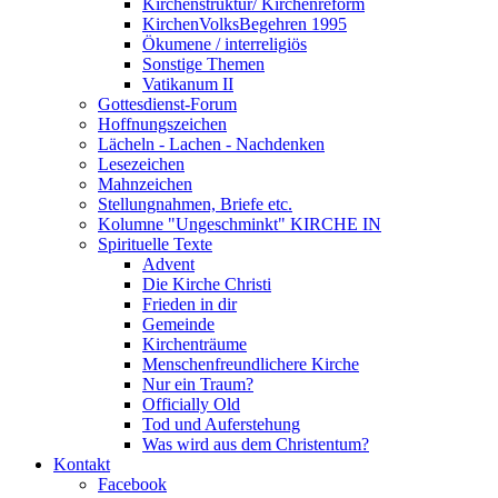
Kirchenstruktur/ Kirchenreform
KirchenVolksBegehren 1995
Ökumene / interreligiös
Sonstige Themen
Vatikanum II
Gottesdienst-Forum
Hoffnungszeichen
Lächeln - Lachen - Nachdenken
Lesezeichen
Mahnzeichen
Stellungnahmen, Briefe etc.
Kolumne "Ungeschminkt" KIRCHE IN
Spirituelle Texte
Advent
Die Kirche Christi
Frieden in dir
Gemeinde
Kirchenträume
Menschenfreundlichere Kirche
Nur ein Traum?
Officially Old
Tod und Auferstehung
Was wird aus dem Christentum?
Kontakt
Facebook