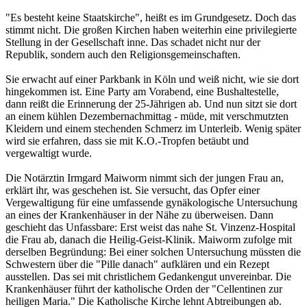
"Es besteht keine Staatskirche", heißt es im Grundgesetz. Doch das
stimmt nicht. Die großen Kirchen haben weiterhin eine privilegierte
Stellung in der Gesellschaft inne. Das schadet nicht nur der
Republik, sondern auch den Religionsgemeinschaften.
Sie erwacht auf einer Parkbank in Köln und weiß nicht, wie sie dort
hingekommen ist. Eine Party am Vorabend, eine Bushaltestelle,
dann reißt die Erinnerung der 25-Jährigen ab. Und nun sitzt sie dort
an einem kühlen Dezembernachmittag - müde, mit verschmutzten
Kleidern und einem stechenden Schmerz im Unterleib. Wenig später
wird sie erfahren, dass sie mit K.O.-Tropfen betäubt und
vergewaltigt wurde.
Die Notärztin Irmgard Maiworm nimmt sich der jungen Frau an,
erklärt ihr, was geschehen ist. Sie versucht, das Opfer einer
Vergewaltigung für eine umfassende gynäkologische Untersuchung
an eines der Krankenhäuser in der Nähe zu überweisen. Dann
geschieht das Unfassbare: Erst weist das nahe St. Vinzenz-Hospital
die Frau ab, danach die Heilig-Geist-Klinik. Maiworm zufolge mit
derselben Begründung: Bei einer solchen Untersuchung müssten die
Schwestern über die "Pille danach" aufklären und ein Rezept
ausstellen. Das sei mit christlichem Gedankengut unvereinbar. Die
Krankenhäuser führt der katholische Orden der "Cellentinen zur
heiligen Maria." Die Katholische Kirche lehnt Abtreibungen ab.