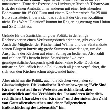
umzusetzen. Trotz der Exzesse des Limburger Bischofs Tebartz-van
Elst, der seinen Amtssitz unter anderem mit einer freistehenden
Badewanne für 15.000 Euro und einem Konferenztisch für 25.000
Euro ausstattete, änderte sich das auch mit der Großen Koalition
nicht. Das Wort "Dotation" kommt im Regierungsvertrag von Union
und SPD nicht vor.
Gründe für die Zurückhaltung der Politik, in der einige
Rechtsexperten einen Verfassungsbruch erkennen, gibt es viele:
Auch die Mitglieder der Kirchen sind Wähler und der Staat müsste
seinen Bürgern kurzfristig große Summen abverlangen, um die
Ansprüche der Kirchen auf einen Schlag zu bedienen. Also zahlt
und zahlt er. "Es besteht keine Staatskirche" - dieser
grundgesetzliche Anspruch spielt dabei keine Rolle. Doch das
müsste er. Schließlich ist die Politik auch all jenen verpflichtet, die
sich von den Kirchen schon abgewendet haben.
Aber nicht nur die Politik, auch die Kirchen verspielen so
Glaubwürdigkeit.
Die katholische Reformbewegung "Wir Sind
Kirche" weist auf ihrer Webseite zurückhaltend, aber
ausdrücklich auf das Verhältnis des "besonderen öffentlich-
rechtlichen Charakters der Kirchen" und der sinkenden Zahl
von Gottesdienstbesuchen und einer "allgemeinen
Entkirchlichung des Lebensstils" hin.