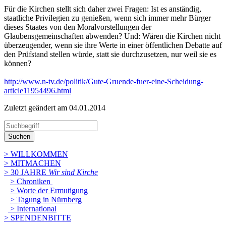
Für die Kirchen stellt sich daher zwei Fragen: Ist es anständig,
staatliche Privilegien zu genießen, wenn sich immer mehr Bürger
dieses Staates von den Moralvorstellungen der
Glaubensgemeinschaften abwenden? Und: Wären die Kirchen nicht
überzeugender, wenn sie ihre Werte in einer öffentlichen Debatte auf
den Prüfstand stellen würde, statt sie durchzusetzen, nur weil sie es
können?
http://www.n-tv.de/politik/Gute-Gruende-fuer-eine-Scheidung-
article11954496.html
Zuletzt geändert am 04­.01.2014
Suchen
> WILLKOMMEN
> MITMACHEN
> 30 JAHRE
Wir sind Kirche
> Chroniken
> Worte der Ermutigung
> Tagung in Nürnberg
> International
> SPENDENBITTE