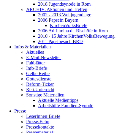
2018 Jugendsynode in Rom
ARCHIV: Aktionen und Treffen
2002 - 2013 Weltjugendtage
2006 Papst in Bayern
KirchenVolksBriefe
2006 Ad Limina dt. Bischöfe in Rom
2010 - 15 Jahre KirchenVolksBewegung
2011 Papstbesuch BRD
Infos & Materialien
Aktuelles
E-Mail-Newsletter
Faltblätter
Info-Briefe
Gelbe Reihe
Gottesdienste
Reform-Ticker
Reli-Unterricht
Sonstige Materialien
Aktuelle Medientipps
Arbeitshilfe Familien-Synode
Presse
LeserInnen-Briefe
Presse-Echo
Pressekontakte
Pressematerial