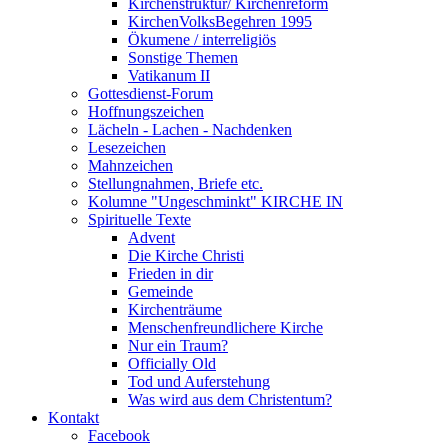
Kirchenstruktur/ Kirchenreform
KirchenVolksBegehren 1995
Ökumene / interreligiös
Sonstige Themen
Vatikanum II
Gottesdienst-Forum
Hoffnungszeichen
Lächeln - Lachen - Nachdenken
Lesezeichen
Mahnzeichen
Stellungnahmen, Briefe etc.
Kolumne "Ungeschminkt" KIRCHE IN
Spirituelle Texte
Advent
Die Kirche Christi
Frieden in dir
Gemeinde
Kirchenträume
Menschenfreundlichere Kirche
Nur ein Traum?
Officially Old
Tod und Auferstehung
Was wird aus dem Christentum?
Kontakt
Facebook