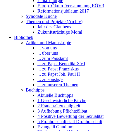
Lima-Liturgie
Europ. Ökum. Versammlung EÖV3
Reformationsjubiläum 2017
Synodale Kirche
Themen und Projekte (Archiv)
Jahr des Glaubens
Zukunftsträchtige Moral
Bibliothek
Artikel und Manuskripte
... von uns
... über uns
... zum Papstamt
... zu Papst Benedikt XVI
... zu Papst Franziskus
... zu Papst Joh. Paul II
... zu sonstige
... zu unseren Themen
Buchtipps
Aktuelle Buchtipps
1 Geschwisterliche Kirche
2 Frauen-Gerechtigkeit
3 Aufhebung Pflichtzölibat
4 Positive Bewertung der Sexualität
5 Frohbotschaft statt Drohbotschaft
Evangelii Gaudium