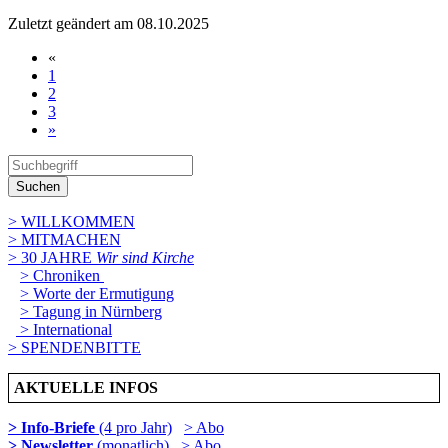
Zuletzt geändert am 08­.10.2025
«
1
2
3
»
Suchen
> WILLKOMMEN
> MITMACHEN
> 30 JAHRE
Wir sind Kirche
> Chroniken
> Worte der Ermutigung
> Tagung in Nürnberg
> International
> SPENDENBITTE
AKTUELLE INFOS
> Info-Briefe
(4 pro Jahr)
> Abo
> Newsletter
(monatlich)
> Abo