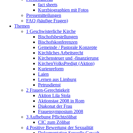
fact sheets
Kurzbiographien mit Fotos
Pressemitteilungen
FAQ (häufige Fragen)
Themen
1 Geschwisterliche Kirche
Bischofsbestellungen
Bischofskonferenzen
Gemeinde / Pastorale Konzepte
Kirchliches Arbeitsrecht
Kirchensteuer und -finanzierung
KirchenVolksPredigt (Aktion)
Kurienreform
Laien
Lernen aus Limburg
Petrusdienst
2 Frauen-Gerechtigkeit
Aktion Lila Stola
Aktionstag 2008 in Rom
Diakonat der Frau
Frauensymposium 2008
3 Aufhebung Pflichtzölibat
CIC zum Zölibat
4 Positive Bewertung der Sexualität
Dokumentation Sexuelle Gewalt