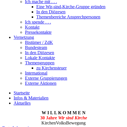
Ich mache mit . . .
Eine Wir-sind-Kirche-Gruppe gründen
In den Diözesen
Themenbereiche Ansprechpersonen
Ich spende . . .
Kontakt
Pressekontakte
Vernetzung
Bistümer / ZdK
Bundesteam
In den Diözesen
Lokale Kontakte
Themengruppen
zu Kirchensteuer
International
Externe Gruppierungen
Externe Aktionen
Startseite
Infos & Materialien
Aktuelles
W I L L K O M M E N
30 Jahre
Wir sind Kirche
KirchenVolksBewegung