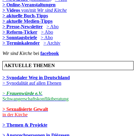
> Online-Veranstaltungen
> Videos
von/mit
Wir sind Kirche
> aktuelle Buch-Tipps
> aktuelle Medien-Tipps
> Presse-Newsletter
> Abo
> Reform-Ticker
> Abo
> Sonntagsbriefe
> Abo
> Terminkalender
> Archiv
Wir sind Kirche
bei
facebook
AKTUELLE THEMEN
> Synodaler Weg in Deutschland
> Synodalität auf allen Ebenen
>
Frauenwürde e.V.
Schwangerschaftskonfliktberatung
> Sexualisierte Gewalt
in der Kirche
> Themen & Projekte
> Ansprechpersonen in Diözesen