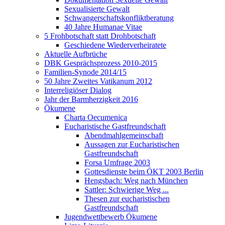
Sexualisierte Gewalt
Schwangerschaftskonfliktberatung
40 Jahre Humanae Vitae
5 Frohbotschaft statt Drohbotschaft
Geschiedene Wiederverheiratete
Aktuelle Aufbrüche
DBK Gesprächsprozess 2010-2015
Familien-Synode 2014/15
50 Jahre Zweites Vatikanum 2012
Interreligiöser Dialog
Jahr der Barmherzigkeit 2016
Ökumene
Charta Oecumenica
Eucharistische Gastfreundschaft
Abendmahlgemeinschaft
Aussagen zur Eucharistischen
Gastfreundschaft
Forsa Umfrage 2003
Gottesdienste beim ÖKT 2003 Berlin
Hengsbach: Weg nach München
Sattler: Schwierige Weg ...
Thesen zur eucharistischen
Gastfreundschaft
Jugendwettbewerb Ökumene