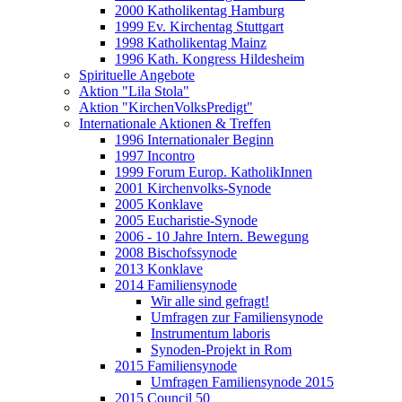
2000 Katholikentag Hamburg
1999 Ev. Kirchentag Stuttgart
1998 Katholikentag Mainz
1996 Kath. Kongress Hildesheim
Spirituelle Angebote
Aktion "Lila Stola"
Aktion "KirchenVolksPredigt"
Internationale Aktionen & Treffen
1996 Internationaler Beginn
1997 Incontro
1999 Forum Europ. KatholikInnen
2001 Kirchenvolks-Synode
2005 Konklave
2005 Eucharistie-Synode
2006 - 10 Jahre Intern. Bewegung
2008 Bischofssynode
2013 Konklave
2014 Familiensynode
Wir alle sind gefragt!
Umfragen zur Familiensynode
Instrumentum laboris
Synoden-Projekt in Rom
2015 Familiensynode
Umfragen Familiensynode 2015
2015 Council 50