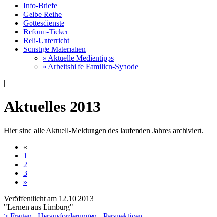
Info-Briefe
Gelbe Reihe
Gottesdienste
Reform-Ticker
Reli-Unterricht
Sonstige Materialien
» Aktuelle Medientipps
» Arbeitshilfe Familien-Synode
|
|
Aktuelles 2013
Hier sind alle Aktuell-Meldungen des laufenden Jahres archiviert.
«
1
2
3
»
Veröffentlicht am 12­.10.2013
"Lernen aus Limburg"
> Fragen - Herausforderungen - Perspektiven