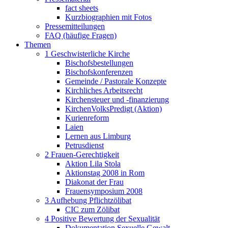
fact sheets
Kurzbiographien mit Fotos
Pressemitteilungen
FAQ (häufige Fragen)
Themen
1 Geschwisterliche Kirche
Bischofsbestellungen
Bischofskonferenzen
Gemeinde / Pastorale Konzepte
Kirchliches Arbeitsrecht
Kirchensteuer und -finanzierung
KirchenVolksPredigt (Aktion)
Kurienreform
Laien
Lernen aus Limburg
Petrusdienst
2 Frauen-Gerechtigkeit
Aktion Lila Stola
Aktionstag 2008 in Rom
Diakonat der Frau
Frauensymposium 2008
3 Aufhebung Pflichtzölibat
CIC zum Zölibat
4 Positive Bewertung der Sexualität
Dokumentation Sexuelle Gewalt