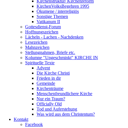
Kirchenstruktur/ Kirchenreform
KirchenVolksBegehren 1995
Ökumene / interreligiös
Sonstige Themen
Vatikanum II
Gottesdienst-Forum
Hoffnungszeichen
Lächeln - Lachen - Nachdenken
Lesezeichen
Mahnzeichen
Stellungnahmen, Briefe etc.
Kolumne "Ungeschminkt" KIRCHE IN
Spirituelle Texte
Advent
Die Kirche Christi
Frieden in dir
Gemeinde
Kirchenträume
Menschenfreundlichere Kirche
Nur ein Traum?
Officially Old
Tod und Auferstehung
Was wird aus dem Christentum?
Kontakt
Facebook