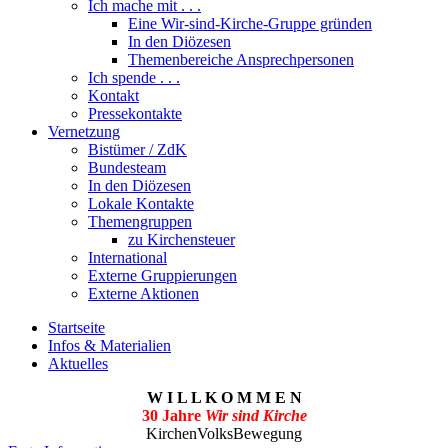
Ich mache mit . . .
Eine Wir-sind-Kirche-Gruppe gründen
In den Diözesen
Themenbereiche Ansprechpersonen
Ich spende . . .
Kontakt
Pressekontakte
Vernetzung
Bistümer / ZdK
Bundesteam
In den Diözesen
Lokale Kontakte
Themengruppen
zu Kirchensteuer
International
Externe Gruppierungen
Externe Aktionen
Startseite
Infos & Materialien
Aktuelles
W I L L K O M M E N
30 Jahre
Wir sind Kirche
KirchenVolksBewegung