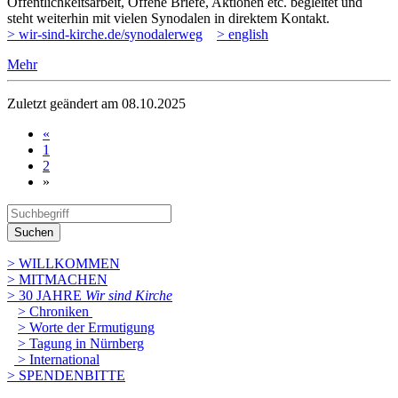
Öffentlichkeitsarbeit, Offene Briefe, Aktionen etc. begleitet und
steht weiterhin mit vielen Synodalen in direktem Kontakt.
> wir-sind-kirche.de/synodalerweg
> english
Mehr
Zuletzt geändert am 08­.10.2025
«
1
2
»
Suchen
> WILLKOMMEN
> MITMACHEN
> 30 JAHRE
Wir sind Kirche
> Chroniken
> Worte der Ermutigung
> Tagung in Nürnberg
> International
> SPENDENBITTE