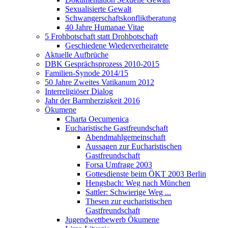
Sexualisierte Gewalt
Schwangerschaftskonfliktberatung
40 Jahre Humanae Vitae
5 Frohbotschaft statt Drohbotschaft
Geschiedene Wiederverheiratete
Aktuelle Aufbrüche
DBK Gesprächsprozess 2010-2015
Familien-Synode 2014/15
50 Jahre Zweites Vatikanum 2012
Interreligiöser Dialog
Jahr der Barmherzigkeit 2016
Ökumene
Charta Oecumenica
Eucharistische Gastfreundschaft
Abendmahlgemeinschaft
Aussagen zur Eucharistischen
Gastfreundschaft
Forsa Umfrage 2003
Gottesdienste beim ÖKT 2003 Berlin
Hengsbach: Weg nach München
Sattler: Schwierige Weg ...
Thesen zur eucharistischen
Gastfreundschaft
Jugendwettbewerb Ökumene