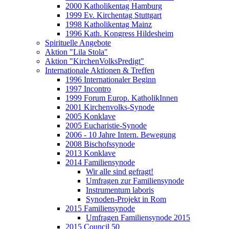
2000 Katholikentag Hamburg
1999 Ev. Kirchentag Stuttgart
1998 Katholikentag Mainz
1996 Kath. Kongress Hildesheim
Spirituelle Angebote
Aktion "Lila Stola"
Aktion "KirchenVolksPredigt"
Internationale Aktionen & Treffen
1996 Internationaler Beginn
1997 Incontro
1999 Forum Europ. KatholikInnen
2001 Kirchenvolks-Synode
2005 Konklave
2005 Eucharistie-Synode
2006 - 10 Jahre Intern. Bewegung
2008 Bischofssynode
2013 Konklave
2014 Familiensynode
Wir alle sind gefragt!
Umfragen zur Familiensynode
Instrumentum laboris
Synoden-Projekt in Rom
2015 Familiensynode
Umfragen Familiensynode 2015
2015 Council 50