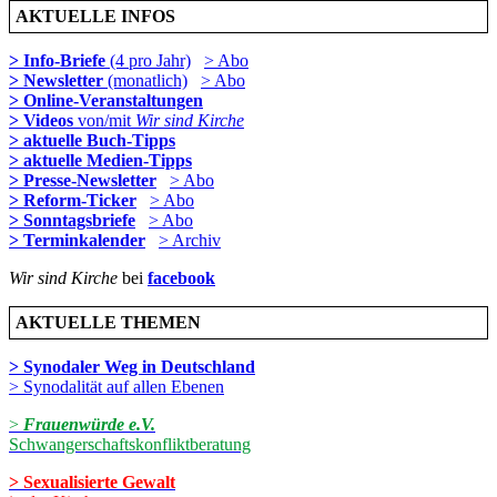
AKTUELLE INFOS
> Info-Briefe
(4 pro Jahr)
> Abo
> Newsletter
(monatlich)
> Abo
> Online-Veranstaltungen
> Videos
von/mit
Wir sind Kirche
> aktuelle Buch-Tipps
> aktuelle Medien-Tipps
> Presse-Newsletter
> Abo
> Reform-Ticker
> Abo
> Sonntagsbriefe
> Abo
> Terminkalender
> Archiv
Wir sind Kirche
bei
facebook
AKTUELLE THEMEN
> Synodaler Weg in Deutschland
> Synodalität auf allen Ebenen
>
Frauenwürde e.V.
Schwangerschaftskonfliktberatung
> Sexualisierte Gewalt