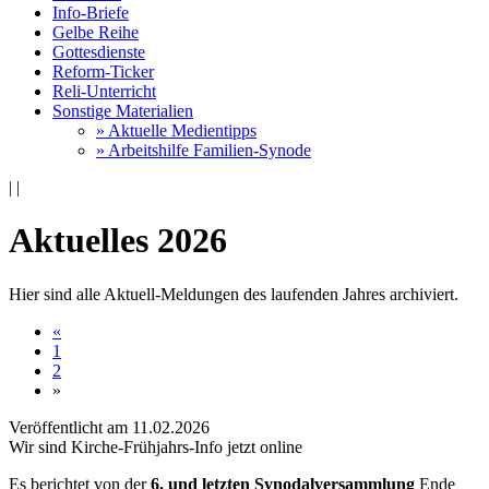
Info-Briefe
Gelbe Reihe
Gottesdienste
Reform-Ticker
Reli-Unterricht
Sonstige Materialien
» Aktuelle Medientipps
» Arbeitshilfe Familien-Synode
|
|
Aktuelles 2026
Hier sind alle Aktuell-Meldungen des laufenden Jahres archiviert.
«
1
2
»
Veröffentlicht am 11­.02.2026
Wir sind Kirche-Frühjahrs-Info jetzt online
Es berichtet von der
6. und letzten Synodalversammlung
Ende