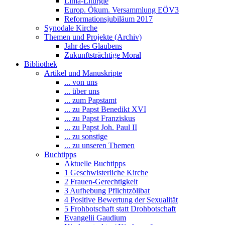
Lima-Liturgie
Europ. Ökum. Versammlung EÖV3
Reformationsjubiläum 2017
Synodale Kirche
Themen und Projekte (Archiv)
Jahr des Glaubens
Zukunftsträchtige Moral
Bibliothek
Artikel und Manuskripte
... von uns
... über uns
... zum Papstamt
... zu Papst Benedikt XVI
... zu Papst Franziskus
... zu Papst Joh. Paul II
... zu sonstige
... zu unseren Themen
Buchtipps
Aktuelle Buchtipps
1 Geschwisterliche Kirche
2 Frauen-Gerechtigkeit
3 Aufhebung Pflichtzölibat
4 Positive Bewertung der Sexualität
5 Frohbotschaft statt Drohbotschaft
Evangelii Gaudium