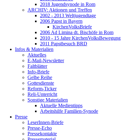
2018 Jugendsynode in Rom
ARCHIV: Aktionen und Treffen
2002 - 2013 Weltjugendtage
2006 Papst in Bayern
KirchenVolksBriefe
2006 Ad Limina dt. Bischöfe in Rom
2010 - 15 Jahre KirchenVolksBewegung
2011 Papstbesuch BRD
Infos & Materialien
Aktuelles
E-Mail-Newsletter
Faltblätter
Info-Briefe
Gelbe Reihe
Gottesdienste
Reform-Ticker
Reli-Unterricht
Sonstige Materialien
Aktuelle Medientipps
Arbeitshilfe Familien-Synode
Presse
LeserInnen-Briefe
Presse-Echo
Pressekontakte
Pressematerial