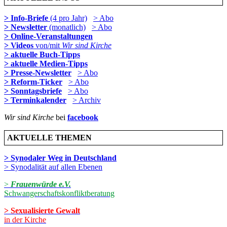
> Info-Briefe
(4 pro Jahr)
> Abo
> Newsletter
(monatlich)
> Abo
> Online-Veranstaltungen
> Videos
von/mit
Wir sind Kirche
> aktuelle Buch-Tipps
> aktuelle Medien-Tipps
> Presse-Newsletter
> Abo
> Reform-Ticker
> Abo
> Sonntagsbriefe
> Abo
> Terminkalender
> Archiv
Wir sind Kirche
bei
facebook
AKTUELLE THEMEN
> Synodaler Weg in Deutschland
> Synodalität auf allen Ebenen
>
Frauenwürde e.V.
Schwangerschaftskonfliktberatung
> Sexualisierte Gewalt
in der Kirche