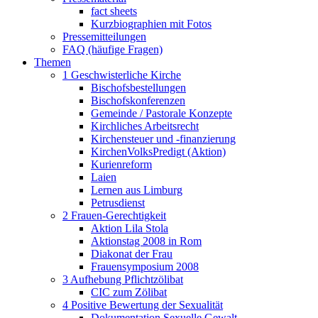
fact sheets
Kurzbiographien mit Fotos
Pressemitteilungen
FAQ (häufige Fragen)
Themen
1 Geschwisterliche Kirche
Bischofsbestellungen
Bischofskonferenzen
Gemeinde / Pastorale Konzepte
Kirchliches Arbeitsrecht
Kirchensteuer und -finanzierung
KirchenVolksPredigt (Aktion)
Kurienreform
Laien
Lernen aus Limburg
Petrusdienst
2 Frauen-Gerechtigkeit
Aktion Lila Stola
Aktionstag 2008 in Rom
Diakonat der Frau
Frauensymposium 2008
3 Aufhebung Pflichtzölibat
CIC zum Zölibat
4 Positive Bewertung der Sexualität
Dokumentation Sexuelle Gewalt