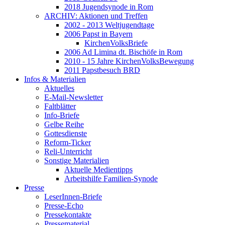
2018 Jugendsynode in Rom
ARCHIV: Aktionen und Treffen
2002 - 2013 Weltjugendtage
2006 Papst in Bayern
KirchenVolksBriefe
2006 Ad Limina dt. Bischöfe in Rom
2010 - 15 Jahre KirchenVolksBewegung
2011 Papstbesuch BRD
Infos & Materialien
Aktuelles
E-Mail-Newsletter
Faltblätter
Info-Briefe
Gelbe Reihe
Gottesdienste
Reform-Ticker
Reli-Unterricht
Sonstige Materialien
Aktuelle Medientipps
Arbeitshilfe Familien-Synode
Presse
LeserInnen-Briefe
Presse-Echo
Pressekontakte
Pressematerial