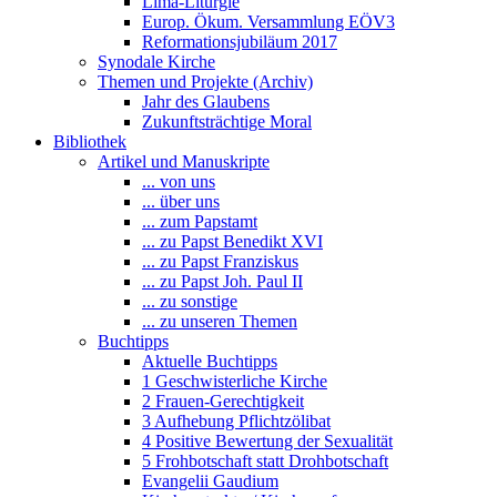
Lima-Liturgie
Europ. Ökum. Versammlung EÖV3
Reformationsjubiläum 2017
Synodale Kirche
Themen und Projekte (Archiv)
Jahr des Glaubens
Zukunftsträchtige Moral
Bibliothek
Artikel und Manuskripte
... von uns
... über uns
... zum Papstamt
... zu Papst Benedikt XVI
... zu Papst Franziskus
... zu Papst Joh. Paul II
... zu sonstige
... zu unseren Themen
Buchtipps
Aktuelle Buchtipps
1 Geschwisterliche Kirche
2 Frauen-Gerechtigkeit
3 Aufhebung Pflichtzölibat
4 Positive Bewertung der Sexualität
5 Frohbotschaft statt Drohbotschaft
Evangelii Gaudium