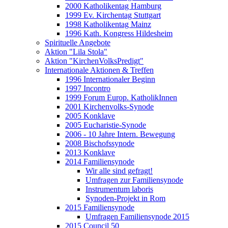
2000 Katholikentag Hamburg
1999 Ev. Kirchentag Stuttgart
1998 Katholikentag Mainz
1996 Kath. Kongress Hildesheim
Spirituelle Angebote
Aktion "Lila Stola"
Aktion "KirchenVolksPredigt"
Internationale Aktionen & Treffen
1996 Internationaler Beginn
1997 Incontro
1999 Forum Europ. KatholikInnen
2001 Kirchenvolks-Synode
2005 Konklave
2005 Eucharistie-Synode
2006 - 10 Jahre Intern. Bewegung
2008 Bischofssynode
2013 Konklave
2014 Familiensynode
Wir alle sind gefragt!
Umfragen zur Familiensynode
Instrumentum laboris
Synoden-Projekt in Rom
2015 Familiensynode
Umfragen Familiensynode 2015
2015 Council 50