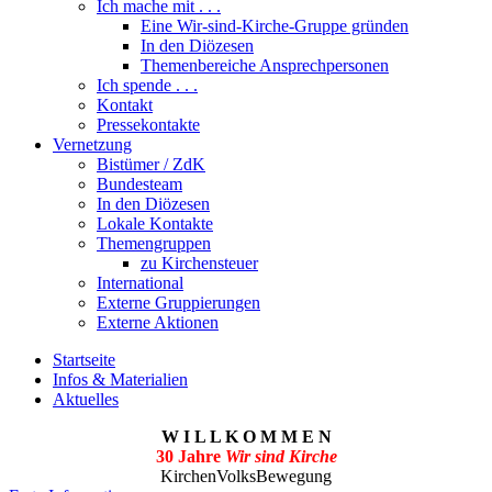
Ich mache mit . . .
Eine Wir-sind-Kirche-Gruppe gründen
In den Diözesen
Themenbereiche Ansprechpersonen
Ich spende . . .
Kontakt
Pressekontakte
Vernetzung
Bistümer / ZdK
Bundesteam
In den Diözesen
Lokale Kontakte
Themengruppen
zu Kirchensteuer
International
Externe Gruppierungen
Externe Aktionen
Startseite
Infos & Materialien
Aktuelles
W I L L K O M M E N
30 Jahre
Wir sind Kirche
KirchenVolksBewegung