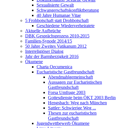
Sexualisierte Gewalt
Schwangerschaftskonfliktberatung
40 Jahre Humanae Vitae
5 Frohbotschaft statt Drohbotschaft
Geschiedene Wiederverheiratete
Aktuelle Aufbrüche
DBK Gesprächsprozess 2010-2015
Familien-Synode 2014/15
50 Jahre Zweites Vatikanum 2012
Interreligiöser Dialog
Jahr der Barmherzigkeit 2016
Ökumene
Charta Oecumenica
Eucharistische Gastfreundschaft
Abendmahlgemeinschaft
Aussagen zur Eucharistischen
Gastfreundschaft
Forsa Umfrage 2003
Gottesdienste beim ÖKT 2003 Berlin
Hengsbach: Weg nach München
Sattler: Schwierige Weg ...
Thesen zur eucharistischen
Gastfreundschaft
Jugendwettbewerb Ökumene