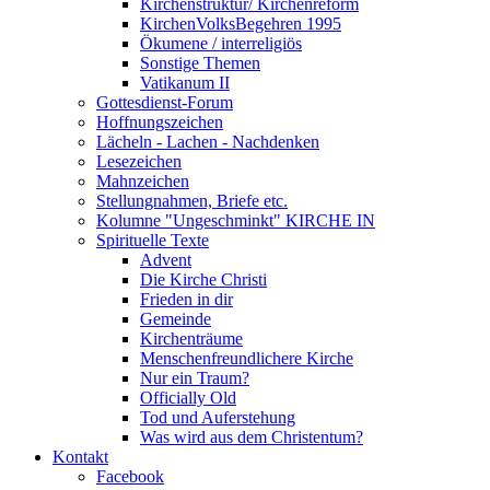
Kirchenstruktur/ Kirchenreform
KirchenVolksBegehren 1995
Ökumene / interreligiös
Sonstige Themen
Vatikanum II
Gottesdienst-Forum
Hoffnungszeichen
Lächeln - Lachen - Nachdenken
Lesezeichen
Mahnzeichen
Stellungnahmen, Briefe etc.
Kolumne "Ungeschminkt" KIRCHE IN
Spirituelle Texte
Advent
Die Kirche Christi
Frieden in dir
Gemeinde
Kirchenträume
Menschenfreundlichere Kirche
Nur ein Traum?
Officially Old
Tod und Auferstehung
Was wird aus dem Christentum?
Kontakt
Facebook