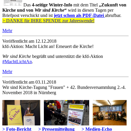
Das
4-seitige Winter-Info
mit dem Ti
tel
„
Zukunft von
Kirche und von
Wir sind Kirche
“
wird in diesen Tagen per
Briefpost verschickt und ist
jetzt schon als PDF-Datei
abrufbar.
> DANKE für IHRE SPENDE zur Jahreswende!
Mehr
Veröffentlicht am 12­.12.2018
kfd-Aktion: Macht Licht an! Erneuert die Kirche!
Wir sind Kirche
begrüßt und unterstützt die kfd-Aktion
#
MachtLichtAn
.
Mehr
Veröffentlicht am 03­.11.2018
Wir sind Kirche-Tagung "Frauen" + 42. Bundesversammlung 2.-4.
November 2018 in Nürnberg
> Foto-Bericht
> Pressemitteilung
> Medien-Echo