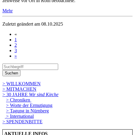
zeitweise vor Ort in Rom beobachtete.
Mehr
Zuletzt geändert am 08­.10.2025
«
1
2
3
»
Suchen
> WILLKOMMEN
> MITMACHEN
> 30 JAHRE
Wir sind Kirche
> Chroniken
> Worte der Ermutigung
> Tagung in Nürnberg
> International
> SPENDENBITTE
AKTUELLE INFOS