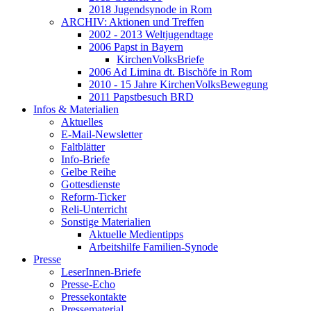
2018 Jugendsynode in Rom
ARCHIV: Aktionen und Treffen
2002 - 2013 Weltjugendtage
2006 Papst in Bayern
KirchenVolksBriefe
2006 Ad Limina dt. Bischöfe in Rom
2010 - 15 Jahre KirchenVolksBewegung
2011 Papstbesuch BRD
Infos & Materialien
Aktuelles
E-Mail-Newsletter
Faltblätter
Info-Briefe
Gelbe Reihe
Gottesdienste
Reform-Ticker
Reli-Unterricht
Sonstige Materialien
Aktuelle Medientipps
Arbeitshilfe Familien-Synode
Presse
LeserInnen-Briefe
Presse-Echo
Pressekontakte
Pressematerial