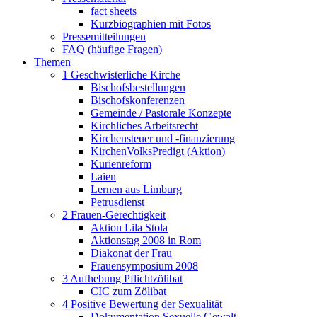
fact sheets
Kurzbiographien mit Fotos
Pressemitteilungen
FAQ (häufige Fragen)
Themen
1 Geschwisterliche Kirche
Bischofsbestellungen
Bischofskonferenzen
Gemeinde / Pastorale Konzepte
Kirchliches Arbeitsrecht
Kirchensteuer und -finanzierung
KirchenVolksPredigt (Aktion)
Kurienreform
Laien
Lernen aus Limburg
Petrusdienst
2 Frauen-Gerechtigkeit
Aktion Lila Stola
Aktionstag 2008 in Rom
Diakonat der Frau
Frauensymposium 2008
3 Aufhebung Pflichtzölibat
CIC zum Zölibat
4 Positive Bewertung der Sexualität
Dokumentation Sexuelle Gewalt