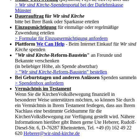
>
Wir sind Kirche
-Spendenportal bei der Darlehnskasse
Münster
Dauerauftrag
für
Wir sind Kirche
bitte bei Ihrer Bank oder Sparkasse erteilen
Einzugsmächtigung
für einmalige oder regelmäßige
Zuwendung erteilen
> Formular für Einzugsermächtigung anfordern
Plattform
We Can Help
- Beim Internet Einkauf für
Wir sind
Kirche
spenden
"Wir sind Kirche
-Reform-Baustein"
an Freunde und
Bekannte verschenken
(in beliebiger Höhe, als Spende absetzbar)
> "
Wir sind Kirche
-Reform-Baustein" bestellen
Bei Geburtstagen und anderen Anlässen
Spenden sammeln
> Spendenbox anfordern
Vermächtnis im Testament
Wenn Sie die KirchenVolksBewegung finanziell in
besonderer Weise unterstützen möchten, so können Sie durch
ein Vermächtnis in Ihrem Testament festlegen, dass aus Ihrem
Nachlass eine bestimmte Geldsumme für die
KirchenVolksBewegung zur Verfügung gestellt wird. Nähere
Informationen hierüber gibt Ihnen gerne Ute Heberer, Rudolf-
Diesel-Str. 6, D-76287 Rheinstetten, Tel. +49 (0) 162 49 22
620
Heberer@wir-sind-kirche.de