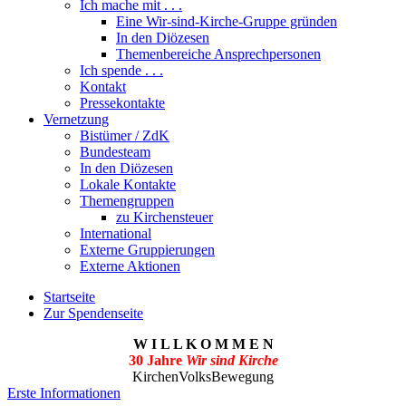
Ich mache mit . . .
Eine Wir-sind-Kirche-Gruppe gründen
In den Diözesen
Themenbereiche Ansprechpersonen
Ich spende . . .
Kontakt
Pressekontakte
Vernetzung
Bistümer / ZdK
Bundesteam
In den Diözesen
Lokale Kontakte
Themengruppen
zu Kirchensteuer
International
Externe Gruppierungen
Externe Aktionen
Startseite
Zur Spendenseite
W I L L K O M M E N
30 Jahre
Wir sind Kirche
KirchenVolksBewegung
Erste Informationen