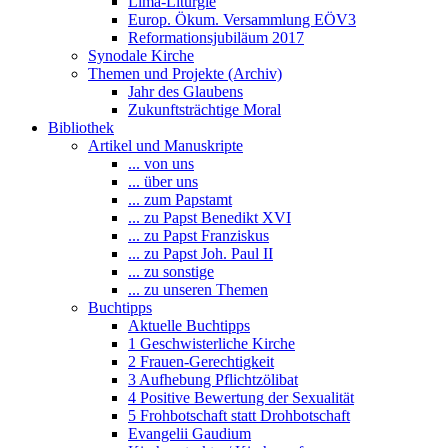
Lima-Liturgie
Europ. Ökum. Versammlung EÖV3
Reformationsjubiläum 2017
Synodale Kirche
Themen und Projekte (Archiv)
Jahr des Glaubens
Zukunftsträchtige Moral
Bibliothek
Artikel und Manuskripte
... von uns
... über uns
... zum Papstamt
... zu Papst Benedikt XVI
... zu Papst Franziskus
... zu Papst Joh. Paul II
... zu sonstige
... zu unseren Themen
Buchtipps
Aktuelle Buchtipps
1 Geschwisterliche Kirche
2 Frauen-Gerechtigkeit
3 Aufhebung Pflichtzölibat
4 Positive Bewertung der Sexualität
5 Frohbotschaft statt Drohbotschaft
Evangelii Gaudium