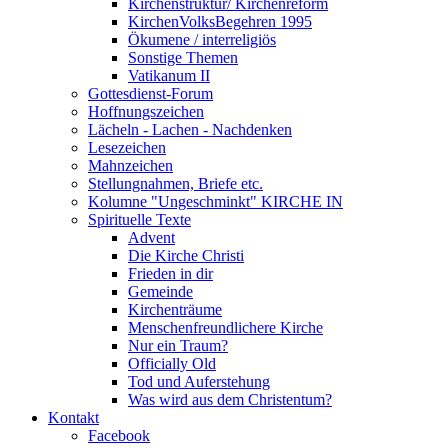
Kirchenstruktur/ Kirchenreform
KirchenVolksBegehren 1995
Ökumene / interreligiös
Sonstige Themen
Vatikanum II
Gottesdienst-Forum
Hoffnungszeichen
Lächeln - Lachen - Nachdenken
Lesezeichen
Mahnzeichen
Stellungnahmen, Briefe etc.
Kolumne "Ungeschminkt" KIRCHE IN
Spirituelle Texte
Advent
Die Kirche Christi
Frieden in dir
Gemeinde
Kirchenträume
Menschenfreundlichere Kirche
Nur ein Traum?
Officially Old
Tod und Auferstehung
Was wird aus dem Christentum?
Kontakt
Facebook