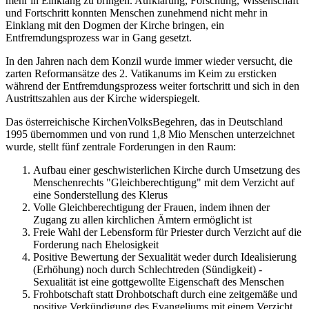
mehr in Einklang zu bringen. Aufklärung, Forschung, Wissenschaft
und Fortschritt konnten Menschen zunehmend nicht mehr in
Einklang mit den Dogmen der Kirche bringen, ein
Entfremdungsprozess war in Gang gesetzt.
In den Jahren nach dem Konzil wurde immer wieder versucht, die
zarten Reformansätze des 2. Vatikanums im Keim zu ersticken
während der Entfremdungsprozess weiter fortschritt und sich in den
Austrittszahlen aus der Kirche widerspiegelt.
Das österreichische KirchenVolksBegehren, das in Deutschland
1995 übernommen und von rund 1,8 Mio Menschen unterzeichnet
wurde, stellt fünf zentrale Forderungen in den Raum:
Aufbau einer geschwisterlichen Kirche durch Umsetzung des
Menschenrechts "Gleichberechtigung" mit dem Verzicht auf
eine Sonderstellung des Klerus
Volle Gleichberechtigung der Frauen, indem ihnen der
Zugang zu allen kirchlichen Ämtern ermöglicht ist
Freie Wahl der Lebensform für Priester durch Verzicht auf die
Forderung nach Ehelosigkeit
Positive Bewertung der Sexualität weder durch Idealisierung
(Erhöhung) noch durch Schlechtreden (Sündigkeit) -
Sexualität ist eine gottgewollte Eigenschaft des Menschen
Frohbotschaft statt Drohbotschaft durch eine zeitgemäße und
positive Verkündigung des Evangeliums mit einem Verzicht