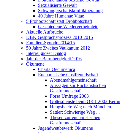
Sexualisierte Gewalt
Schwangerschaftskonfliktberatung
40 Jahre Humanae Vitae
5 Frohbotschaft statt Drohbotschaft
Geschiedene Wiederverheiratete
Aktuelle Aufbrüche
DBK Gesprächsprozess 2010-2015
Familien-Synode 2014/15
50 Jahre Zweites Vatikanum 2012
Interreligiöser Dialog
Jahr der Barmherzigkeit 2016
Ökumene
Charta Oecumenica
Eucharistische Gastfreundschaft
Abendmahlgemeinschaft
Aussagen zur Eucharistischen
Gastfreundschaft
Forsa Umfrage 2003
Gottesdienste beim ÖKT 2003 Berlin
Hengsbach: Weg nach München
Sattler: Schwierige Weg ...
Thesen zur eucharistischen
Gastfreundschaft
Jugendwettbewerb Ökumene