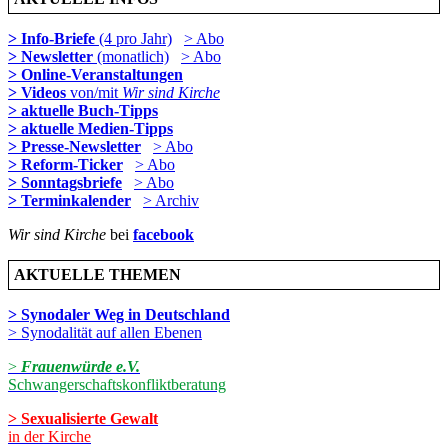
> Info-Briefe
(4 pro Jahr)
> Abo
> Newsletter
(monatlich)
> Abo
> Online-Veranstaltungen
> Videos
von/mit
Wir sind Kirche
> aktuelle Buch-Tipps
> aktuelle Medien-Tipps
> Presse-Newsletter
> Abo
> Reform-Ticker
> Abo
> Sonntagsbriefe
> Abo
> Terminkalender
> Archiv
Wir sind Kirche
bei
facebook
AKTUELLE THEMEN
> Synodaler Weg in Deutschland
> Synodalität auf allen Ebenen
>
Frauenwürde e.V.
Schwangerschaftskonfliktberatung
> Sexualisierte Gewalt
in der Kirche