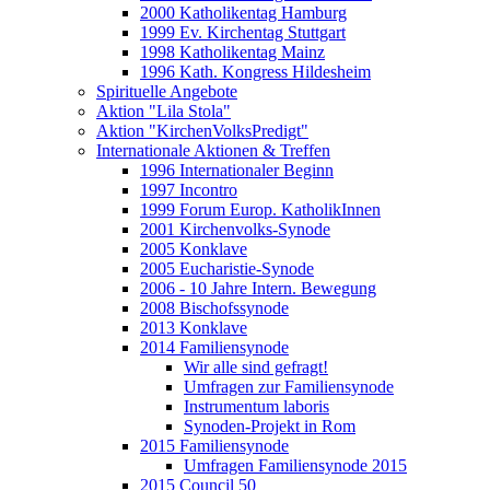
2000 Katholikentag Hamburg
1999 Ev. Kirchentag Stuttgart
1998 Katholikentag Mainz
1996 Kath. Kongress Hildesheim
Spirituelle Angebote
Aktion "Lila Stola"
Aktion "KirchenVolksPredigt"
Internationale Aktionen & Treffen
1996 Internationaler Beginn
1997 Incontro
1999 Forum Europ. KatholikInnen
2001 Kirchenvolks-Synode
2005 Konklave
2005 Eucharistie-Synode
2006 - 10 Jahre Intern. Bewegung
2008 Bischofssynode
2013 Konklave
2014 Familiensynode
Wir alle sind gefragt!
Umfragen zur Familiensynode
Instrumentum laboris
Synoden-Projekt in Rom
2015 Familiensynode
Umfragen Familiensynode 2015
2015 Council 50