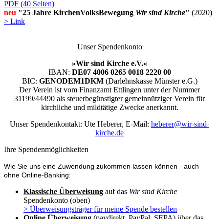
PDF (40 Seiten)
neu
"25 Jahre KirchenVolksBewegung
Wir sind Kirche
"
(2020)
> Link
Unser Spendenkonto
»Wir sind Kirche e.V.«
IBAN:
DE07 4006 0265 0018 2220 00
BIC:
GENODEM1DKM
(Darlehnskasse Münster e.G.)
Der Verein ist vom Finanzamt Ettlingen unter der Nummer
31199/44490 als steuerbegünstigter gemeinnütziger Verein für
kirchliche und mildtätige Zwecke anerkannt.
Unser Spendenkontakt: Ute Heberer, E-Mail:
heberer@wir-sind-
kirche.de
Ihre Spendenmöglichkeiten
Wie Sie uns eine Zuwendung zukommen lassen können - auch
ohne Online-Banking:
Klassische Überweisung
auf das
Wir sind Kirche
Spendenkonto (oben)
> Überweisungsträger für meine Spende bestellen
Online Überweisung
(paydirekt, PayPal, SEPA) über das