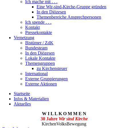
Ich mache mit . . .
Eine Wir-sind-Kirche-Gruppe gründen
In den Diözesen
Themenbereiche Ansprechpersonen
Ich spende . . .
Kontakt
Pressekontakte
Vernetzung
Bistümer / ZdK
Bundesteam
In den Diözesen
Lokale Kontakte
Themengruppen
zu Kirchensteuer
International
Externe Gruppierungen
Externe Aktionen
Startseite
Infos & Materialien
Aktuelles
W I L L K O M M E N
30 Jahre
Wir sind Kirche
KirchenVolksBewegung