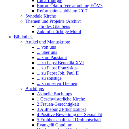
Lima-Liturgie
Europ. Ökum. Versammlung EÖV3
Reformationsjubiläum 2017
Synodale Kirche
Themen und Projekte (Archiv)
Jahr des Glaubens
Zukunftsträchtige Moral
Bibliothek
Artikel und Manuskripte
... von uns
... über uns
... zum Papstamt
... zu Papst Benedikt XVI
... zu Papst Franziskus
... zu Papst Joh. Paul II
... zu sonstige
... zu unseren Themen
Buchtipps
Aktuelle Buchtipps
1 Geschwisterliche Kirche
2 Frauen-Gerechtigkeit
3 Aufhebung Pflichtzölibat
4 Positive Bewertung der Sexualität
5 Frohbotschaft statt Drohbotschaft
Evangelii Gaudium