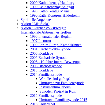
2000 Katholikentag Hamburg
1999 Ev. Kirchentag Stuttgart
1998 Katholikentag Mainz
1996 Kath. Kongress Hildesheim
Spirituelle Angebote
Aktion "Lila Stola"
Aktion "KirchenVolksPredigt"
Internationale Aktionen & Treffen
1996 Internationaler Beginn
1997 Incontro
1999 Forum Europ. KatholikInnen
2001 Kirchenvolks-Synode
2005 Konklave
2005 Eucharistie-Synode
2006 - 10 Jahre Intern. Bewegung
2008 Bischofssynode
2013 Konklave
2014 Familiensynode
Wir alle sind gefragt!
Umfragen zur Familiensynode
Instrumentum laboris
Synoden-Projekt in Rom
2015 Familiensynode
Umfragen Familiensynode 2015
2015 Council 50