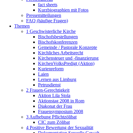
fact sheets
Kurzbiographien mit Fotos
Pressemitteilungen
FAQ (häufige Fragen)
Themen
1 Geschwisterliche Kirche
Bischofsbestellungen
Bischofskonferenzen
Gemeinde / Pastorale Konzepte
Kirchliches Arbeitsrecht
Kirchensteuer und -finanzierung
KirchenVolksPredigt (Aktion)
Kurienreform
Laien
Lernen aus Limburg
Petrusdienst
2 Frauen-Gerechtigkeit
Aktion Lila Stola
Aktionstag 2008 in Rom
Diakonat der Frau
Frauensymposium 2008
3 Aufhebung Pflichtzölibat
CIC zum Zölibat
4 Positive Bewertung der Sexualität
Dokumentation Sexuelle Gewalt