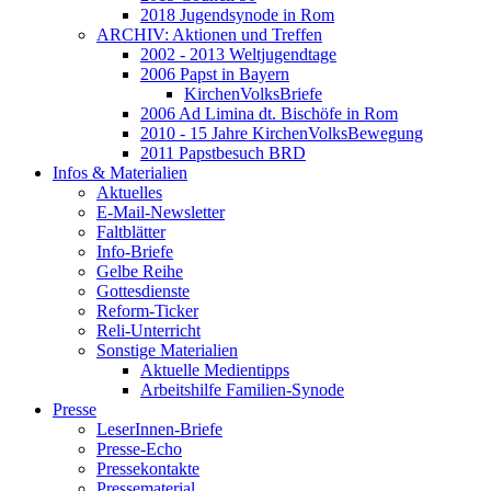
2018 Jugendsynode in Rom
ARCHIV: Aktionen und Treffen
2002 - 2013 Weltjugendtage
2006 Papst in Bayern
KirchenVolksBriefe
2006 Ad Limina dt. Bischöfe in Rom
2010 - 15 Jahre KirchenVolksBewegung
2011 Papstbesuch BRD
Infos & Materialien
Aktuelles
E-Mail-Newsletter
Faltblätter
Info-Briefe
Gelbe Reihe
Gottesdienste
Reform-Ticker
Reli-Unterricht
Sonstige Materialien
Aktuelle Medientipps
Arbeitshilfe Familien-Synode
Presse
LeserInnen-Briefe
Presse-Echo
Pressekontakte
Pressematerial