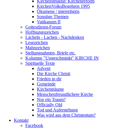
Kirchenstruktur/ Kirchenreform
KirchenVolksBegehren 1995
Ökumene / interreligiös
Sonstige Themen
Vatikanum II
Gottesdienst-Forum
Hoffnungszeichen
Lächeln - Lachen - Nachdenken
Lesezeichen
Mahnzeichen
Stellungnahmen, Briefe etc.
Kolumne "Ungeschminkt" KIRCHE IN
Spirituelle Texte
Advent
Die Kirche Christi
Frieden in dir
Gemeinde
Kirchenträume
Menschenfreundlichere Kirche
Nur ein Traum?
Officially Old
Tod und Auferstehung
Was wird aus dem Christentum?
Kontakt
Facebook