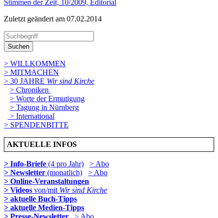
Stimmen der Zeit, 10/2009, Editorial
Zuletzt geändert am 07­.02.2014
Suchen
> WILLKOMMEN
> MITMACHEN
> 30 JAHRE
Wir sind Kirche
> Chroniken
> Worte der Ermutigung
> Tagung in Nürnberg
> International
> SPENDENBITTE
AKTUELLE INFOS
> Info-Briefe
(4 pro Jahr)
> Abo
> Newsletter
(monatlich)
> Abo
> Online-Veranstaltungen
> Videos
von/mit
Wir sind Kirche
> aktuelle Buch-Tipps
> aktuelle Medien-Tipps
> Presse-Newsletter
> Abo