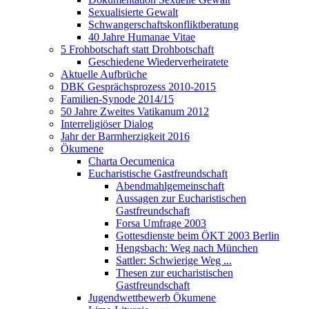
Sexualisierte Gewalt
Schwangerschaftskonfliktberatung
40 Jahre Humanae Vitae
5 Frohbotschaft statt Drohbotschaft
Geschiedene Wiederverheiratete
Aktuelle Aufbrüche
DBK Gesprächsprozess 2010-2015
Familien-Synode 2014/15
50 Jahre Zweites Vatikanum 2012
Interreligiöser Dialog
Jahr der Barmherzigkeit 2016
Ökumene
Charta Oecumenica
Eucharistische Gastfreundschaft
Abendmahlgemeinschaft
Aussagen zur Eucharistischen
Gastfreundschaft
Forsa Umfrage 2003
Gottesdienste beim ÖKT 2003 Berlin
Hengsbach: Weg nach München
Sattler: Schwierige Weg ...
Thesen zur eucharistischen
Gastfreundschaft
Jugendwettbewerb Ökumene