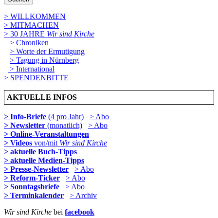
> WILLKOMMEN
> MITMACHEN
> 30 JAHRE
Wir sind Kirche
> Chroniken
> Worte der Ermutigung
> Tagung in Nürnberg
> International
> SPENDENBITTE
AKTUELLE INFOS
> Info-Briefe
(4 pro Jahr)
> Abo
> Newsletter
(monatlich)
> Abo
> Online-Veranstaltungen
> Videos
von/mit
Wir sind Kirche
> aktuelle Buch-Tipps
> aktuelle Medien-Tipps
> Presse-Newsletter
> Abo
> Reform-Ticker
> Abo
> Sonntagsbriefe
> Abo
> Terminkalender
> Archiv
Wir sind Kirche
bei
facebook