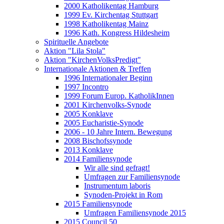
2000 Katholikentag Hamburg
1999 Ev. Kirchentag Stuttgart
1998 Katholikentag Mainz
1996 Kath. Kongress Hildesheim
Spirituelle Angebote
Aktion "Lila Stola"
Aktion "KirchenVolksPredigt"
Internationale Aktionen & Treffen
1996 Internationaler Beginn
1997 Incontro
1999 Forum Europ. KatholikInnen
2001 Kirchenvolks-Synode
2005 Konklave
2005 Eucharistie-Synode
2006 - 10 Jahre Intern. Bewegung
2008 Bischofssynode
2013 Konklave
2014 Familiensynode
Wir alle sind gefragt!
Umfragen zur Familiensynode
Instrumentum laboris
Synoden-Projekt in Rom
2015 Familiensynode
Umfragen Familiensynode 2015
2015 Council 50