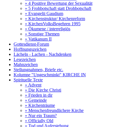
» 4 Positive Bewertung der Sexualität
» 5 Frohbotschaft statt Drohbotschaft
» Evangelii Gaudium
» Kirchenstruktur/ Kirchenreform
» KirchenVolksBegehren 1995
» Ökumene / interreligiös
» Sonstige Themen
» Vatikanum II
Gottesdienst-Forum
Hoffnungszeichen
Lächeln - Lachen - Nachdenken
Lesezeichen
Mahnzeichen
Stellungnahmen, Briefe etc.
Kolumne "Ungeschminkt" KIRCHE IN
Spirituelle Texte
» Advent
» Die Kirche Christi
» Frieden in dir
» Gemeinde
» Kirchenträume
» Menschenfreundlichere Kirche
» Nur ein Traum?
» Officially Old
» Tod und Auferstehung