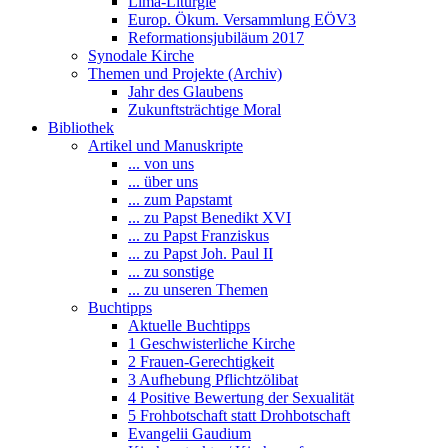
Lima-Liturgie
Europ. Ökum. Versammlung EÖV3
Reformationsjubiläum 2017
Synodale Kirche
Themen und Projekte (Archiv)
Jahr des Glaubens
Zukunftsträchtige Moral
Bibliothek
Artikel und Manuskripte
... von uns
... über uns
... zum Papstamt
... zu Papst Benedikt XVI
... zu Papst Franziskus
... zu Papst Joh. Paul II
... zu sonstige
... zu unseren Themen
Buchtipps
Aktuelle Buchtipps
1 Geschwisterliche Kirche
2 Frauen-Gerechtigkeit
3 Aufhebung Pflichtzölibat
4 Positive Bewertung der Sexualität
5 Frohbotschaft statt Drohbotschaft
Evangelii Gaudium