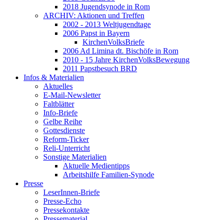
2018 Jugendsynode in Rom
ARCHIV: Aktionen und Treffen
2002 - 2013 Weltjugendtage
2006 Papst in Bayern
KirchenVolksBriefe
2006 Ad Limina dt. Bischöfe in Rom
2010 - 15 Jahre KirchenVolksBewegung
2011 Papstbesuch BRD
Infos & Materialien
Aktuelles
E-Mail-Newsletter
Faltblätter
Info-Briefe
Gelbe Reihe
Gottesdienste
Reform-Ticker
Reli-Unterricht
Sonstige Materialien
Aktuelle Medientipps
Arbeitshilfe Familien-Synode
Presse
LeserInnen-Briefe
Presse-Echo
Pressekontakte
Pressematerial