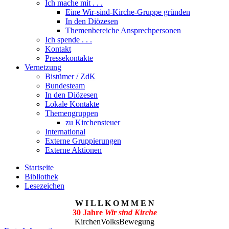
Ich mache mit . . .
Eine Wir-sind-Kirche-Gruppe gründen
In den Diözesen
Themenbereiche Ansprechpersonen
Ich spende . . .
Kontakt
Pressekontakte
Vernetzung
Bistümer / ZdK
Bundesteam
In den Diözesen
Lokale Kontakte
Themengruppen
zu Kirchensteuer
International
Externe Gruppierungen
Externe Aktionen
Startseite
Bibliothek
Lesezeichen
W I L L K O M M E N
30 Jahre
Wir sind Kirche
KirchenVolksBewegung