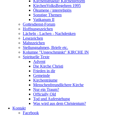
Kirchenstruktur/ Kirchenreform
KirchenVolksBegehren 1995
Ökumene / interreligiös
Sonstige Themen
Vatikanum II
Gottesdienst-Forum
Hoffnungszeichen
Lächeln - Lachen - Nachdenken
Lesezeichen
Mahnzeichen
Stellungnahmen, Briefe etc.
Kolumne "Ungeschminkt" KIRCHE IN
Spirituelle Texte
Advent
Die Kirche Christi
Frieden in dir
Gemeinde
Kirchenträume
Menschenfreundlichere Kirche
Nur ein Traum?
Officially Old
Tod und Auferstehung
Was wird aus dem Christentum?
Kontakt
Facebook