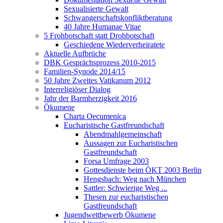
Sexualisierte Gewalt
Schwangerschaftskonfliktberatung
40 Jahre Humanae Vitae
5 Frohbotschaft statt Drohbotschaft
Geschiedene Wiederverheiratete
Aktuelle Aufbrüche
DBK Gesprächsprozess 2010-2015
Familien-Synode 2014/15
50 Jahre Zweites Vatikanum 2012
Interreligiöser Dialog
Jahr der Barmherzigkeit 2016
Ökumene
Charta Oecumenica
Eucharistische Gastfreundschaft
Abendmahlgemeinschaft
Aussagen zur Eucharistischen
Gastfreundschaft
Forsa Umfrage 2003
Gottesdienste beim ÖKT 2003 Berlin
Hengsbach: Weg nach München
Sattler: Schwierige Weg ...
Thesen zur eucharistischen
Gastfreundschaft
Jugendwettbewerb Ökumene