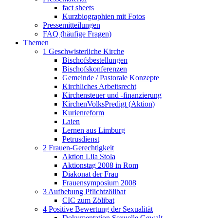
fact sheets
Kurzbiographien mit Fotos
Pressemitteilungen
FAQ (häufige Fragen)
Themen
1 Geschwisterliche Kirche
Bischofsbestellungen
Bischofskonferenzen
Gemeinde / Pastorale Konzepte
Kirchliches Arbeitsrecht
Kirchensteuer und -finanzierung
KirchenVolksPredigt (Aktion)
Kurienreform
Laien
Lernen aus Limburg
Petrusdienst
2 Frauen-Gerechtigkeit
Aktion Lila Stola
Aktionstag 2008 in Rom
Diakonat der Frau
Frauensymposium 2008
3 Aufhebung Pflichtzölibat
CIC zum Zölibat
4 Positive Bewertung der Sexualität
Dokumentation Sexuelle Gewalt