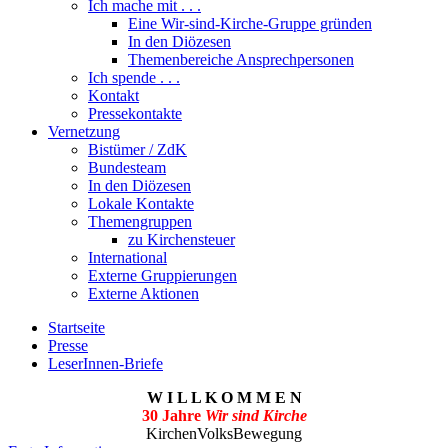
Ich mache mit . . .
Eine Wir-sind-Kirche-Gruppe gründen
In den Diözesen
Themenbereiche Ansprechpersonen
Ich spende . . .
Kontakt
Pressekontakte
Vernetzung
Bistümer / ZdK
Bundesteam
In den Diözesen
Lokale Kontakte
Themengruppen
zu Kirchensteuer
International
Externe Gruppierungen
Externe Aktionen
Startseite
Presse
LeserInnen-Briefe
W I L L K O M M E N
30 Jahre
Wir sind Kirche
KirchenVolksBewegung