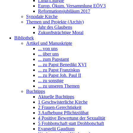
Lima-Liturgie
Europ. Ökum. Versammlung EÖV3
Reformationsjubiläum 2017
Synodale Kirche
Themen und Projekte (Archiv)
Jahr des Glaubens
Zukunftsträchtige Moral
Bibliothek
Artikel und Manuskripte
... von uns
... über uns
... zum Papstamt
... zu Papst Benedikt XVI
... zu Papst Franziskus
... zu Papst Joh. Paul II
... zu sonstige
... zu unseren Themen
Buchtipps
Aktuelle Buchtipps
1 Geschwisterliche Kirche
2 Frauen-Gerechtigkeit
3 Aufhebung Pflichtzölibat
4 Positive Bewertung der Sexualität
5 Frohbotschaft statt Drohbotschaft
Evangelii Gaudium