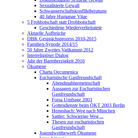
Sexualisierte Gewalt
Schwangerschaftskonfliktberatung
40 Jahre Humanae Vitae
5 Frohbotschaft statt Drohbotschaft
Geschiedene Wiederverheiratete
Aktuelle Aufbrüche
DBK Gesprächsprozess 2010-2015
Familien-Synode 2014/15
50 Jahre Zweites Vatikanum 2012
Interreligiöser Dialog
Jahr der Barmherzigkeit 2016
Ökumene
Charta Oecumenica
Eucharistische Gastfreundschaft
Abendmahlgemeinschaft
Aussagen zur Eucharistischen
Gastfreundschaft
Forsa Umfrage 2003
Gottesdienste beim ÖKT 2003 Berlin
Hengsbach: Weg nach München
Sattler: Schwierige Weg ...
Thesen zur eucharistischen
Gastfreundschaft
Jugendwettbewerb Ökumene