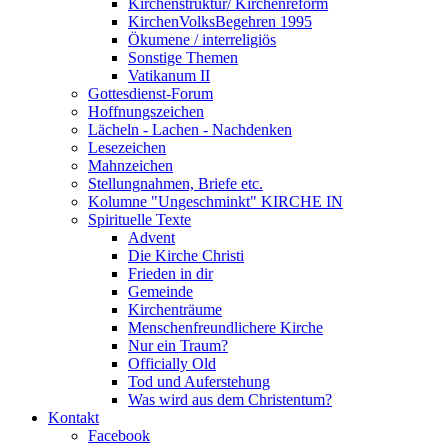
Kirchenstruktur/ Kirchenreform
KirchenVolksBegehren 1995
Ökumene / interreligiös
Sonstige Themen
Vatikanum II
Gottesdienst-Forum
Hoffnungszeichen
Lächeln - Lachen - Nachdenken
Lesezeichen
Mahnzeichen
Stellungnahmen, Briefe etc.
Kolumne "Ungeschminkt" KIRCHE IN
Spirituelle Texte
Advent
Die Kirche Christi
Frieden in dir
Gemeinde
Kirchenträume
Menschenfreundlichere Kirche
Nur ein Traum?
Officially Old
Tod und Auferstehung
Was wird aus dem Christentum?
Kontakt
Facebook