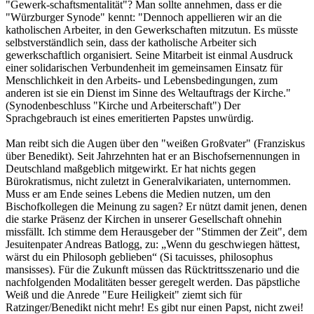
"Gewerk-schaftsmentalität"? Man sollte annehmen, dass er die
"Würzburger Synode" kennt: "Dennoch appellieren wir an die
katholischen Arbeiter, in den Gewerkschaften mitzutun. Es müsste
selbstverständlich sein, dass der katholische Arbeiter sich
gewerkschaftlich organisiert. Seine Mitarbeit ist einmal Ausdruck
einer solidarischen Verbundenheit im gemeinsamen Einsatz für
Menschlichkeit in den Arbeits- und Lebensbedingungen, zum
anderen ist sie ein Dienst im Sinne des Weltauftrags der Kirche."
(Synodenbeschluss "Kirche und Arbeiterschaft") Der
Sprachgebrauch ist eines emeritierten Papstes unwürdig.
Man reibt sich die Augen über den "weißen Großvater" (Franziskus
über Benedikt). Seit Jahrzehnten hat er an Bischofsernennungen in
Deutschland maßgeblich mitgewirkt. Er hat nichts gegen
Bürokratismus, nicht zuletzt in Generalvikariaten, unternommen.
Muss er am Ende seines Lebens die Medien nutzen, um den
Bischofkollegen die Meinung zu sagen? Er nützt damit jenen, denen
die starke Präsenz der Kirchen in unserer Gesellschaft ohnehin
missfällt. Ich stimme dem Herausgeber der "Stimmen der Zeit", dem
Jesuitenpater Andreas Batlogg, zu: „Wenn du geschwiegen hättest,
wärst du ein Philosoph geblieben“ (Si tacuisses, philosophus
mansisses). Für die Zukunft müssen das Rücktrittsszenario und die
nachfolgenden Modalitäten besser geregelt werden. Das päpstliche
Weiß und die Anrede "Eure Heiligkeit" ziemt sich für
Ratzinger/Benedikt nicht mehr! Es gibt nur einen Papst, nicht zwei!