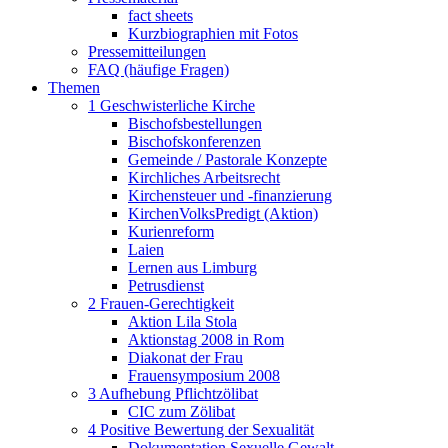
fact sheets
Kurzbiographien mit Fotos
Pressemitteilungen
FAQ (häufige Fragen)
Themen
1 Geschwisterliche Kirche
Bischofsbestellungen
Bischofskonferenzen
Gemeinde / Pastorale Konzepte
Kirchliches Arbeitsrecht
Kirchensteuer und -finanzierung
KirchenVolksPredigt (Aktion)
Kurienreform
Laien
Lernen aus Limburg
Petrusdienst
2 Frauen-Gerechtigkeit
Aktion Lila Stola
Aktionstag 2008 in Rom
Diakonat der Frau
Frauensymposium 2008
3 Aufhebung Pflichtzölibat
CIC zum Zölibat
4 Positive Bewertung der Sexualität
Dokumentation Sexuelle Gewalt