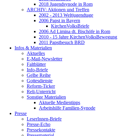
2018 Jugendsynode in Rom
ARCHIV: Aktionen und Treffen
2002 - 2013 Weltjugendtage
2006 Papst in Bayern
KirchenVolksBriefe
2006 Ad Limina dt. Bischöfe in Rom
2010 - 15 Jahre KirchenVolksBewegung
2011 Papstbesuch BRD
Infos & Materialien
Aktuelles
E-Mail-Newsletter
Faltblätter
Info-Briefe
Gelbe Reihe
Gottesdienste
Reform-Ticker
Reli-Unterricht
Sonstige Materialien
Aktuelle Medientipps
Arbeitshilfe Familien-Synode
Presse
LeserInnen-Briefe
Presse-Echo
Pressekontakte
Pressematerial