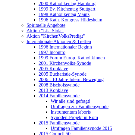
2000 Katholikentag Hamburg
1999 Ev. Kirchentag Stuttgart
1998 Katholikentag Mainz
1996 Kath. Kongress Hildesheim
Spirituelle Angebote
Aktion "Lila Stola"
Aktion "KirchenVolksPredigt"
Internationale Aktionen & Treffen
1996 Internationaler Beginn
1997 Incontro
1999 Forum Europ. KatholikInnen
2001 Kirchenvolks-Synode
2005 Konklave
2005 Eucharistie-Synode
2006 - 10 Jahre Intern. Bewegung
2008 Bischofssynode
2013 Konklave
2014 Familiensynode
Wir alle sind gefragt!
Umfragen zur Familiensynode
Instrumentum laboris
Synoden-Projekt in Rom
2015 Familiensynode
Umfragen Familiensynode 2015
2015 Council 50