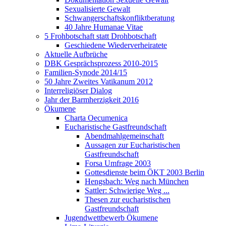
Sexualisierte Gewalt
Schwangerschaftskonfliktberatung
40 Jahre Humanae Vitae
5 Frohbotschaft statt Drohbotschaft
Geschiedene Wiederverheiratete
Aktuelle Aufbrüche
DBK Gesprächsprozess 2010-2015
Familien-Synode 2014/15
50 Jahre Zweites Vatikanum 2012
Interreligiöser Dialog
Jahr der Barmherzigkeit 2016
Ökumene
Charta Oecumenica
Eucharistische Gastfreundschaft
Abendmahlgemeinschaft
Aussagen zur Eucharistischen
Gastfreundschaft
Forsa Umfrage 2003
Gottesdienste beim ÖKT 2003 Berlin
Hengsbach: Weg nach München
Sattler: Schwierige Weg ...
Thesen zur eucharistischen
Gastfreundschaft
Jugendwettbewerb Ökumene