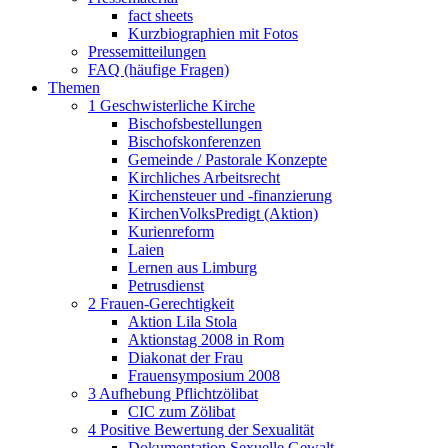
fact sheets
Kurzbiographien mit Fotos
Pressemitteilungen
FAQ (häufige Fragen)
Themen
1 Geschwisterliche Kirche
Bischofsbestellungen
Bischofskonferenzen
Gemeinde / Pastorale Konzepte
Kirchliches Arbeitsrecht
Kirchensteuer und -finanzierung
KirchenVolksPredigt (Aktion)
Kurienreform
Laien
Lernen aus Limburg
Petrusdienst
2 Frauen-Gerechtigkeit
Aktion Lila Stola
Aktionstag 2008 in Rom
Diakonat der Frau
Frauensymposium 2008
3 Aufhebung Pflichtzölibat
CIC zum Zölibat
4 Positive Bewertung der Sexualität
Dokumentation Sexuelle Gewalt