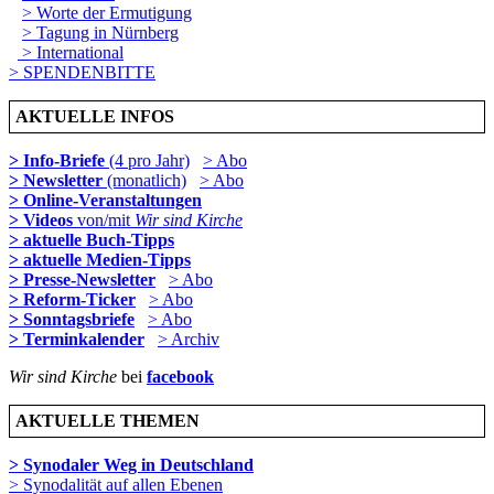
> Worte der Ermutigung
> Tagung in Nürnberg
> International
> SPENDENBITTE
AKTUELLE INFOS
> Info-Briefe
(4 pro Jahr)
> Abo
> Newsletter
(monatlich)
> Abo
> Online-Veranstaltungen
> Videos
von/mit
Wir sind Kirche
> aktuelle Buch-Tipps
> aktuelle Medien-Tipps
> Presse-Newsletter
> Abo
> Reform-Ticker
> Abo
> Sonntagsbriefe
> Abo
> Terminkalender
> Archiv
Wir sind Kirche
bei
facebook
AKTUELLE THEMEN
> Synodaler Weg in Deutschland
> Synodalität auf allen Ebenen