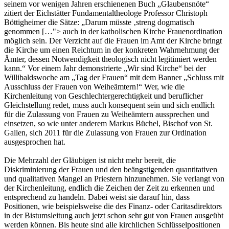
seinem vor wenigen Jahren erschienenen Buch „Glaubensnöte“
zitiert der Eichstätter Fundamentaltheologe Professor Christoph
Böttigheimer die Sätze: „Darum müsste ‚streng dogmatisch
genommen […"> auch in der katholischen Kirche Frauenordination
möglich sein. Der Verzicht auf die Frauen im Amt der Kirche bringt
die Kirche um einen Reichtum in der konkreten Wahrnehmung der
Ämter, dessen Notwendigkeit theologisch nicht legitimiert werden
kann.“ Vor einem Jahr demonstrierte „Wir sind Kirche“ bei der
Willibaldswoche am „Tag der Frauen“ mit dem Banner „Schluss mit
Ausschluss der Frauen von Weiheämtern!“ Wer, wie die
Kirchenleitung von Geschlechtergerechtigkeit und beruflicher
Gleichstellung redet, muss auch konsequent sein und sich endlich
für die Zulassung von Frauen zu Weiheämtern aussprechen und
einsetzen, so wie unter anderem Markus Büchel, Bischof von St.
Gallen, sich 2011 für die Zulassung von Frauen zur Ordination
ausgesprochen hat.
Die Mehrzahl der Gläubigen ist nicht mehr bereit, die
Diskriminierung der Frauen und den beängstigenden quantitativen
und qualitativen Mangel an Priestern hinzunehmen. Sie verlangt von
der Kirchenleitung, endlich die Zeichen der Zeit zu erkennen und
entsprechend zu handeln. Dabei weist sie darauf hin, dass
Positionen, wie beispielsweise die des Finanz- oder Caritasdirektors
in der Bistumsleitung auch jetzt schon sehr gut von Frauen ausgeübt
werden können. Bis heute sind alle kirchlichen Schlüsselpositionen