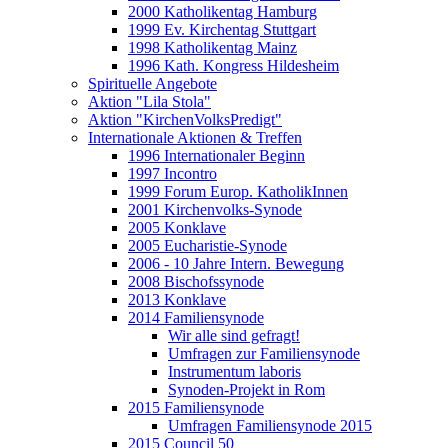
2000 Katholikentag Hamburg
1999 Ev. Kirchentag Stuttgart
1998 Katholikentag Mainz
1996 Kath. Kongress Hildesheim
Spirituelle Angebote
Aktion "Lila Stola"
Aktion "KirchenVolksPredigt"
Internationale Aktionen & Treffen
1996 Internationaler Beginn
1997 Incontro
1999 Forum Europ. KatholikInnen
2001 Kirchenvolks-Synode
2005 Konklave
2005 Eucharistie-Synode
2006 - 10 Jahre Intern. Bewegung
2008 Bischofssynode
2013 Konklave
2014 Familiensynode
Wir alle sind gefragt!
Umfragen zur Familiensynode
Instrumentum laboris
Synoden-Projekt in Rom
2015 Familiensynode
Umfragen Familiensynode 2015
2015 Council 50