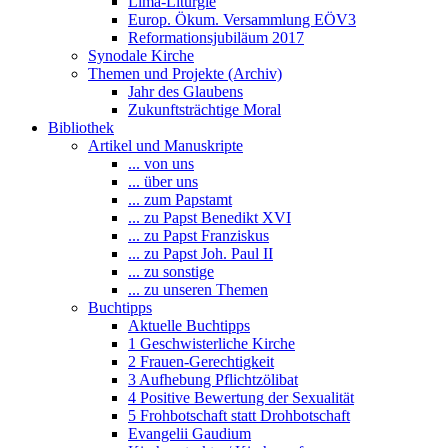
Lima-Liturgie
Europ. Ökum. Versammlung EÖV3
Reformationsjubiläum 2017
Synodale Kirche
Themen und Projekte (Archiv)
Jahr des Glaubens
Zukunftsträchtige Moral
Bibliothek
Artikel und Manuskripte
... von uns
... über uns
... zum Papstamt
... zu Papst Benedikt XVI
... zu Papst Franziskus
... zu Papst Joh. Paul II
... zu sonstige
... zu unseren Themen
Buchtipps
Aktuelle Buchtipps
1 Geschwisterliche Kirche
2 Frauen-Gerechtigkeit
3 Aufhebung Pflichtzölibat
4 Positive Bewertung der Sexualität
5 Frohbotschaft statt Drohbotschaft
Evangelii Gaudium