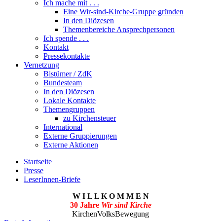
Ich mache mit . . .
Eine Wir-sind-Kirche-Gruppe gründen
In den Diözesen
Themenbereiche Ansprechpersonen
Ich spende . . .
Kontakt
Pressekontakte
Vernetzung
Bistümer / ZdK
Bundesteam
In den Diözesen
Lokale Kontakte
Themengruppen
zu Kirchensteuer
International
Externe Gruppierungen
Externe Aktionen
Startseite
Presse
LeserInnen-Briefe
W I L L K O M M E N
30 Jahre
Wir sind Kirche
KirchenVolksBewegung