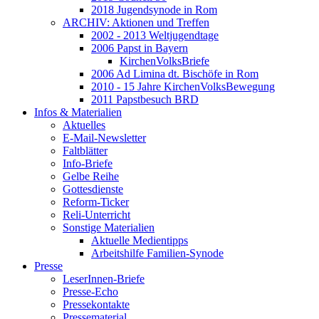
2018 Jugendsynode in Rom
ARCHIV: Aktionen und Treffen
2002 - 2013 Weltjugendtage
2006 Papst in Bayern
KirchenVolksBriefe
2006 Ad Limina dt. Bischöfe in Rom
2010 - 15 Jahre KirchenVolksBewegung
2011 Papstbesuch BRD
Infos & Materialien
Aktuelles
E-Mail-Newsletter
Faltblätter
Info-Briefe
Gelbe Reihe
Gottesdienste
Reform-Ticker
Reli-Unterricht
Sonstige Materialien
Aktuelle Medientipps
Arbeitshilfe Familien-Synode
Presse
LeserInnen-Briefe
Presse-Echo
Pressekontakte
Pressematerial