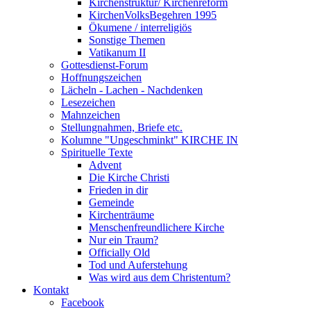
Kirchenstruktur/ Kirchenreform
KirchenVolksBegehren 1995
Ökumene / interreligiös
Sonstige Themen
Vatikanum II
Gottesdienst-Forum
Hoffnungszeichen
Lächeln - Lachen - Nachdenken
Lesezeichen
Mahnzeichen
Stellungnahmen, Briefe etc.
Kolumne "Ungeschminkt" KIRCHE IN
Spirituelle Texte
Advent
Die Kirche Christi
Frieden in dir
Gemeinde
Kirchenträume
Menschenfreundlichere Kirche
Nur ein Traum?
Officially Old
Tod und Auferstehung
Was wird aus dem Christentum?
Kontakt
Facebook