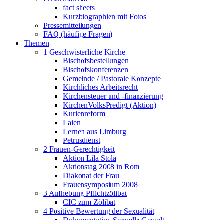
fact sheets
Kurzbiographien mit Fotos
Pressemitteilungen
FAQ (häufige Fragen)
Themen
1 Geschwisterliche Kirche
Bischofsbestellungen
Bischofskonferenzen
Gemeinde / Pastorale Konzepte
Kirchliches Arbeitsrecht
Kirchensteuer und -finanzierung
KirchenVolksPredigt (Aktion)
Kurienreform
Laien
Lernen aus Limburg
Petrusdienst
2 Frauen-Gerechtigkeit
Aktion Lila Stola
Aktionstag 2008 in Rom
Diakonat der Frau
Frauensymposium 2008
3 Aufhebung Pflichtzölibat
CIC zum Zölibat
4 Positive Bewertung der Sexualität
Dokumentation Sexuelle Gewalt