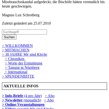
Missbrauchsskandal aufgedeckt, die Bischöfe hätten vermutlich bis
heute geschwiegen.
Magnus Lux Schrotberg
Zuletzt geändert am 25­.07.2010
Suchen
> WILLKOMMEN
> MITMACHEN
> 30 JAHRE
Wir sind Kirche
> Chroniken
> Worte der Ermutigung
> Tagung in Nürnberg
> International
> SPENDENBITTE
AKTUELLE INFOS
> Info-Briefe
(4 pro Jahr)
> Abo
> Newsletter
(monatlich)
> Abo
> Online-Veranstaltungen
> Videos
von/mit
Wir sind Kirche