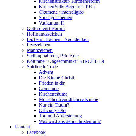
Kirchenstruktur/ Kirchenreform
KirchenVolksBegehren 1995
Ökumene / interreligiös
Sonstige Themen
Vatikanum II
Gottesdienst-Forum
Hoffnungszeichen
Lächeln - Lachen - Nachdenken
Lesezeichen
Mahnzeichen
Stellungnahmen, Briefe etc.
Kolumne "Ungeschminkt" KIRCHE IN
Spirituelle Texte
Advent
Die Kirche Christi
Frieden in dir
Gemeinde
Kirchenträume
Menschenfreundlichere Kirche
Nur ein Traum?
Officially Old
Tod und Auferstehung
Was wird aus dem Christentum?
Kontakt
Facebook