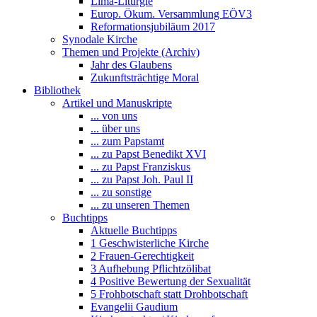
Lima-Liturgie
Europ. Ökum. Versammlung EÖV3
Reformationsjubiläum 2017
Synodale Kirche
Themen und Projekte (Archiv)
Jahr des Glaubens
Zukunftsträchtige Moral
Bibliothek
Artikel und Manuskripte
... von uns
... über uns
... zum Papstamt
... zu Papst Benedikt XVI
... zu Papst Franziskus
... zu Papst Joh. Paul II
... zu sonstige
... zu unseren Themen
Buchtipps
Aktuelle Buchtipps
1 Geschwisterliche Kirche
2 Frauen-Gerechtigkeit
3 Aufhebung Pflichtzölibat
4 Positive Bewertung der Sexualität
5 Frohbotschaft statt Drohbotschaft
Evangelii Gaudium