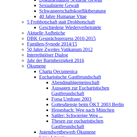
Sexualisierte Gewalt
Schwangerschaftskonfliktberatung
40 Jahre Humanae Vitae
5 Frohbotschaft statt Drohbotschaft
Geschiedene Wiederverheiratete
Aktuelle Aufbrüche
DBK Gesprächsprozess 2010-2015
Familien-Synode 2014/15
50 Jahre Zweites Vatikanum 2012
Interreligiöser Dialog
Jahr der Barmherzigkeit 2016
Ökumene
Charta Oecumenica
Eucharistische Gastfreundschaft
Abendmahlgemeinschaft
Aussagen zur Eucharistischen
Gastfreundschaft
Forsa Umfrage 2003
Gottesdienste beim ÖKT 2003 Berlin
Hengsbach: Weg nach München
Sattler: Schwierige Weg ...
Thesen zur eucharistischen
Gastfreundschaft
Jugendwettbewerb Ökumene