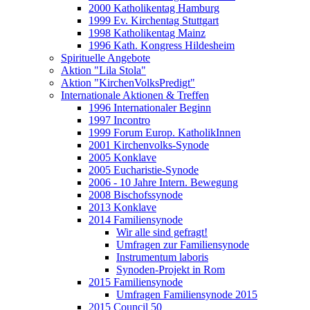
2000 Katholikentag Hamburg
1999 Ev. Kirchentag Stuttgart
1998 Katholikentag Mainz
1996 Kath. Kongress Hildesheim
Spirituelle Angebote
Aktion "Lila Stola"
Aktion "KirchenVolksPredigt"
Internationale Aktionen & Treffen
1996 Internationaler Beginn
1997 Incontro
1999 Forum Europ. KatholikInnen
2001 Kirchenvolks-Synode
2005 Konklave
2005 Eucharistie-Synode
2006 - 10 Jahre Intern. Bewegung
2008 Bischofssynode
2013 Konklave
2014 Familiensynode
Wir alle sind gefragt!
Umfragen zur Familiensynode
Instrumentum laboris
Synoden-Projekt in Rom
2015 Familiensynode
Umfragen Familiensynode 2015
2015 Council 50