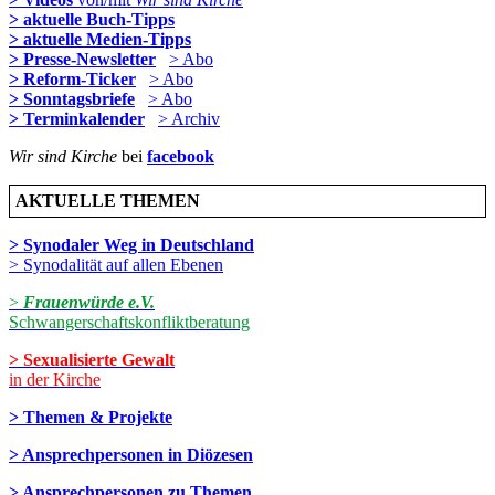
> aktuelle Buch-Tipps
> aktuelle Medien-Tipps
> Presse-Newsletter
> Abo
> Reform-Ticker
> Abo
> Sonntagsbriefe
> Abo
> Terminkalender
> Archiv
Wir sind Kirche
bei
facebook
AKTUELLE THEMEN
> Synodaler Weg in Deutschland
> Synodalität auf allen Ebenen
>
Frauenwürde e.V.
Schwangerschaftskonfliktberatung
> Sexualisierte Gewalt
in der Kirche
> Themen & Projekte
> Ansprechpersonen in Diözesen
> Ansprechpersonen zu Themen