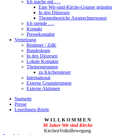
Ich mache mit . . .
Eine Wir-sind-Kirche-Gruppe gründen
In den Diözesen
Themenbereiche Ansprechpersonen
Ich spende . . .
Kontakt
Pressekontakte
Vernetzung
Bistümer / ZdK
Bundesteam
In den Diözesen
Lokale Kontakte
Themengruppen
zu Kirchensteuer
International
Externe Gruppierungen
Externe Aktionen
Startseite
Presse
LeserInnen-Briefe
W I L L K O M M E N
30 Jahre
Wir sind Kirche
KirchenVolksBewegung