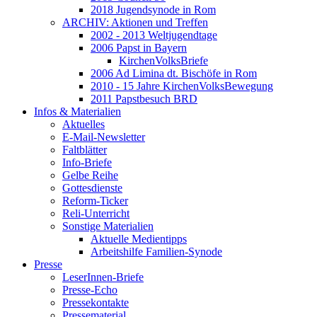
2018 Jugendsynode in Rom
ARCHIV: Aktionen und Treffen
2002 - 2013 Weltjugendtage
2006 Papst in Bayern
KirchenVolksBriefe
2006 Ad Limina dt. Bischöfe in Rom
2010 - 15 Jahre KirchenVolksBewegung
2011 Papstbesuch BRD
Infos & Materialien
Aktuelles
E-Mail-Newsletter
Faltblätter
Info-Briefe
Gelbe Reihe
Gottesdienste
Reform-Ticker
Reli-Unterricht
Sonstige Materialien
Aktuelle Medientipps
Arbeitshilfe Familien-Synode
Presse
LeserInnen-Briefe
Presse-Echo
Pressekontakte
Pressematerial