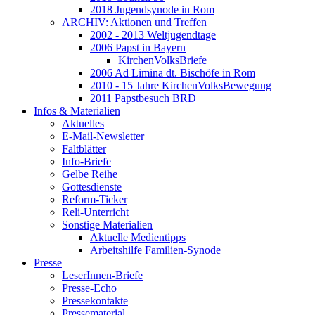
2018 Jugendsynode in Rom
ARCHIV: Aktionen und Treffen
2002 - 2013 Weltjugendtage
2006 Papst in Bayern
KirchenVolksBriefe
2006 Ad Limina dt. Bischöfe in Rom
2010 - 15 Jahre KirchenVolksBewegung
2011 Papstbesuch BRD
Infos & Materialien
Aktuelles
E-Mail-Newsletter
Faltblätter
Info-Briefe
Gelbe Reihe
Gottesdienste
Reform-Ticker
Reli-Unterricht
Sonstige Materialien
Aktuelle Medientipps
Arbeitshilfe Familien-Synode
Presse
LeserInnen-Briefe
Presse-Echo
Pressekontakte
Pressematerial