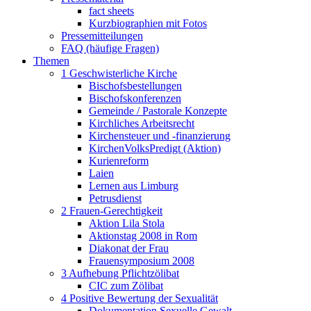
fact sheets
Kurzbiographien mit Fotos
Pressemitteilungen
FAQ (häufige Fragen)
Themen
1 Geschwisterliche Kirche
Bischofsbestellungen
Bischofskonferenzen
Gemeinde / Pastorale Konzepte
Kirchliches Arbeitsrecht
Kirchensteuer und -finanzierung
KirchenVolksPredigt (Aktion)
Kurienreform
Laien
Lernen aus Limburg
Petrusdienst
2 Frauen-Gerechtigkeit
Aktion Lila Stola
Aktionstag 2008 in Rom
Diakonat der Frau
Frauensymposium 2008
3 Aufhebung Pflichtzölibat
CIC zum Zölibat
4 Positive Bewertung der Sexualität
Dokumentation Sexuelle Gewalt