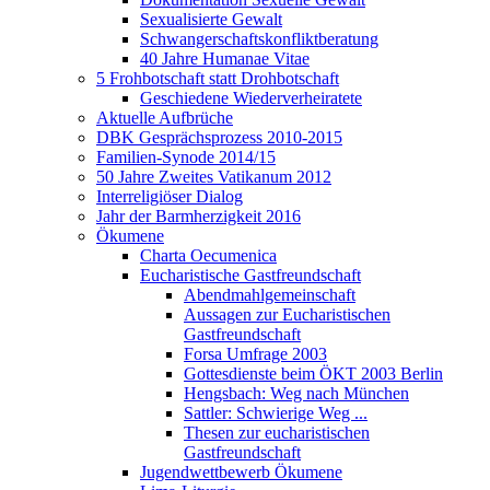
Sexualisierte Gewalt
Schwangerschaftskonfliktberatung
40 Jahre Humanae Vitae
5 Frohbotschaft statt Drohbotschaft
Geschiedene Wiederverheiratete
Aktuelle Aufbrüche
DBK Gesprächsprozess 2010-2015
Familien-Synode 2014/15
50 Jahre Zweites Vatikanum 2012
Interreligiöser Dialog
Jahr der Barmherzigkeit 2016
Ökumene
Charta Oecumenica
Eucharistische Gastfreundschaft
Abendmahlgemeinschaft
Aussagen zur Eucharistischen
Gastfreundschaft
Forsa Umfrage 2003
Gottesdienste beim ÖKT 2003 Berlin
Hengsbach: Weg nach München
Sattler: Schwierige Weg ...
Thesen zur eucharistischen
Gastfreundschaft
Jugendwettbewerb Ökumene