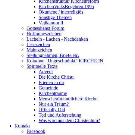
Kirchenstruktur/ Kirchenreform
KirchenVolksBegehren 1995
Ökumene / interreligiös
Sonstige Themen
Vatikanum II
Gottesdienst-Forum
Hoffnungszeichen
Lächeln - Lachen - Nachdenken
Lesezeichen
Mahnzeichen
Stellungnahmen, Briefe etc.
Kolumne "Ungeschminkt" KIRCHE IN
Spirituelle Texte
Advent
Die Kirche Christi
Frieden in dir
Gemeinde
Kirchenträume
Menschenfreundlichere Kirche
Nur ein Traum?
Officially Old
Tod und Auferstehung
Was wird aus dem Christentum?
Kontakt
Facebook