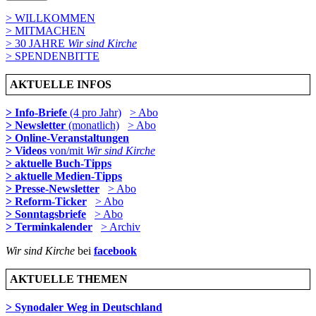
> WILLKOMMEN
> MITMACHEN
> 30 JAHRE
Wir sind Kirche
> SPENDENBITTE
AKTUELLE INFOS
> Info-Briefe
(4 pro Jahr)
> Abo
> Newsletter
(monatlich)
> Abo
> Online-Veranstaltungen
> Videos
von/mit
Wir sind Kirche
> aktuelle Buch-Tipps
> aktuelle Medien-Tipps
> Presse-Newsletter
> Abo
> Reform-Ticker
> Abo
> Sonntagsbriefe
> Abo
> Terminkalender
> Archiv
Wir sind Kirche
bei
facebook
AKTUELLE THEMEN
> Synodaler Weg in Deutschland