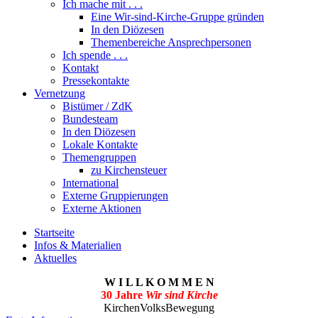
Ich mache mit . . .
Eine Wir-sind-Kirche-Gruppe gründen
In den Diözesen
Themenbereiche Ansprechpersonen
Ich spende . . .
Kontakt
Pressekontakte
Vernetzung
Bistümer / ZdK
Bundesteam
In den Diözesen
Lokale Kontakte
Themengruppen
zu Kirchensteuer
International
Externe Gruppierungen
Externe Aktionen
Startseite
Infos & Materialien
Aktuelles
W I L L K O M M E N
30 Jahre
Wir sind Kirche
KirchenVolksBewegung