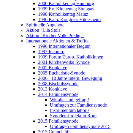
2000 Katholikentag Hamburg
1999 Ev. Kirchentag Stuttgart
1998 Katholikentag Mainz
1996 Kath. Kongress Hildesheim
Spirituelle Angebote
Aktion "Lila Stola"
Aktion "KirchenVolksPredigt"
Internationale Aktionen & Treffen
1996 Internationaler Beginn
1997 Incontro
1999 Forum Europ. KatholikInnen
2001 Kirchenvolks-Synode
2005 Konklave
2005 Eucharistie-Synode
2006 - 10 Jahre Intern. Bewegung
2008 Bischofssynode
2013 Konklave
2014 Familiensynode
Wir alle sind gefragt!
Umfragen zur Familiensynode
Instrumentum laboris
Synoden-Projekt in Rom
2015 Familiensynode
Umfragen Familiensynode 2015
2015 Council 50