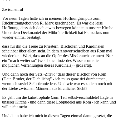
* * *
Zwischenruf
Vor neun Tagen hatte ich in meinem Hoffnungsimpuls zum
Rücktrittsangebot von R. Marx geschrieben. Es war die leise
Hoffnung, dass sich doch etwas bewegen könnte in unserer Kirche.
Unter dem Deckmantel der Mitbrüderlichkeit hat Franziskus nun
wieder einmal bestätigt,
dass für ihn die Treue zu Priestern, Bischöfen und Kardinälen
scheinbar über allem steht. In dem Antwortschreiben aus Rom mal
wieder kein Wort, dass an die Opfer des Missbrauchs erinnert. Nur
ein "mach weiter so" (wohl auch trotz des Wissens um die
möglichen Verfehlungen dieses Kardinals) - großartig.
Und dann noch der Satz -Zitat-: "dass dieser Bischof von Rom
(Dein Bruder, der Dich liebt)" - ich muss ganz tief durchatmen,
wenn ich soviel Selbstironie lese. Und wie war es zudem noch mit
der Liebe zwischen Männern aus kirchlicher Sicht?
Es geht um die katastrophale (zum Teil selbstverschuldete) Lage in
unserer Kirche - und dann diese Lobpudelei aus Rom - ich kann und
will nicht mehr.
Und dann habe ich mich in diesen Tagen einmal daran gesetzt, die