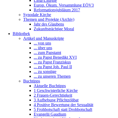
Lima-Liturgie
Europ. Ökum. Versammlung EÖV3
Reformationsjubiläum 2017
Synodale Kirche
Themen und Projekte (Archiv)
Jahr des Glaubens
Zukunftsträchtige Moral
Bibliothek
Artikel und Manuskripte
... von uns
... über uns
... zum Papstamt
... zu Papst Benedikt XVI
... zu Papst Franziskus
... zu Papst Joh. Paul II
... zu sonstige
... zu unseren Themen
Buchtipps
Aktuelle Buchtipps
1 Geschwisterliche Kirche
2 Frauen-Gerechtigkeit
3 Aufhebung Pflichtzölibat
4 Positive Bewertung der Sexualität
5 Frohbotschaft statt Drohbotschaft
Evangelii Gaudium