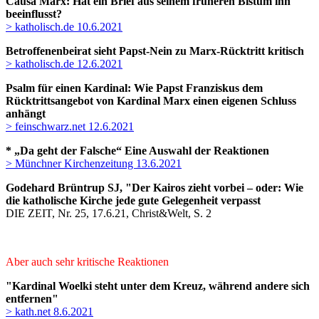
Causa Marx: Hat ein Brief aus seinem früheren Bistum ihn
beeinflusst?
> katholisch.de 10.6.2021
Betroffenenbeirat sieht Papst-Nein zu Marx-Rücktritt kritisch
> katholisch.de 12.6.2021
Psalm für einen Kardinal:
Wie Papst Franziskus dem
Rücktrittsangebot von Kardinal Marx einen eigenen Schluss
anhängt
> feinschwarz.net 12.6.2021
* „Da geht der Falsche“ Eine Auswahl der Reaktionen
> Münchner Kirchenzeitung 13.6.2021
Godehard Brüntrup SJ, "Der Kairos zieht vorbei – oder: Wie
die katholische Kirche jede gute Gelegenheit verpasst
DIE ZEIT, Nr. 25, 17.6.21, Christ&Welt, S. 2
Aber auch sehr kritische Reaktionen
"Kardinal Woelki steht unter dem Kreuz, während andere sich
entfernen"
> kath.net 8.6.2021