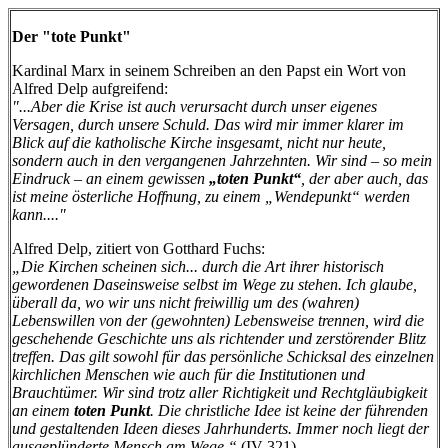
Der "tote Punkt"
Kardinal Marx in seinem Schreiben an den Papst ein Wort von
Alfred Delp aufgreifend:
"...Aber die Krise ist auch verursacht durch unser eigenes
Versagen, durch unsere Schuld. Das wird mir immer klarer im
Blick auf die katholische Kirche insgesamt, nicht nur heute,
sondern auch in den vergangenen Jahrzehnten. Wir sind – so mein
Eindruck – an einem gewissen
„toten Punkt“
, der aber auch, das
ist meine österliche Hoffnung, zu einem „Wendepunkt“ werden
kann...."
Alfred Delp, zitiert von Gotthard Fuchs:
„Die Kirchen scheinen sich... durch die Art ihrer historisch
gewordenen Daseinsweise selbst im Wege zu stehen. Ich glaube,
überall da, wo wir uns nicht freiwillig um des (wahren)
Lebenswillen von der (gewohnten) Lebensweise trennen, wird die
geschehende Geschichte uns als richtender und zerstörender Blitz
treffen. Das gilt sowohl für das persönliche Schicksal des einzelnen
kirchlichen Menschen wie auch für die Institutionen und
Brauchtümer. Wir sind trotz aller Richtigkeit und Rechtgläubigkeit
an einem
toten Punkt
. Die christliche Idee ist keine der führenden
und gestaltenden Ideen dieses Jahrhunderts. Immer noch liegt der
ausgeplünderte Mensch am Wege.“
(IV 321)