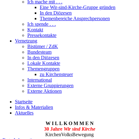
Ich mache mit . . .
Eine Wir-sind-Kirche-Gruppe gründen
In den Diözesen
Themenbereiche Ansprechpersonen
Ich spende . . .
Kontakt
Pressekontakte
Vernetzung
Bistümer / ZdK
Bundesteam
In den Diözesen
Lokale Kontakte
Themengruppen
zu Kirchensteuer
International
Externe Gruppierungen
Externe Aktionen
Startseite
Infos & Materialien
Aktuelles
W I L L K O M M E N
30 Jahre
Wir sind Kirche
KirchenVolksBewegung