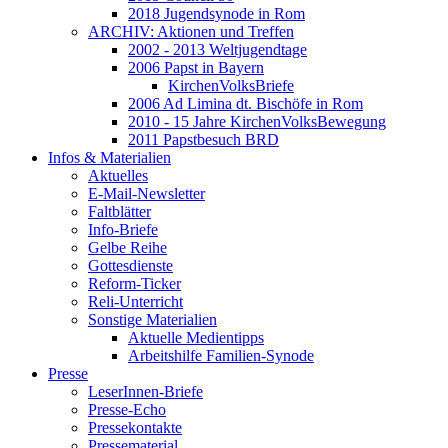
2018 Jugendsynode in Rom
ARCHIV: Aktionen und Treffen
2002 - 2013 Weltjugendtage
2006 Papst in Bayern
KirchenVolksBriefe
2006 Ad Limina dt. Bischöfe in Rom
2010 - 15 Jahre KirchenVolksBewegung
2011 Papstbesuch BRD
Infos & Materialien
Aktuelles
E-Mail-Newsletter
Faltblätter
Info-Briefe
Gelbe Reihe
Gottesdienste
Reform-Ticker
Reli-Unterricht
Sonstige Materialien
Aktuelle Medientipps
Arbeitshilfe Familien-Synode
Presse
LeserInnen-Briefe
Presse-Echo
Pressekontakte
Pressematerial