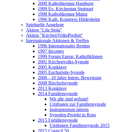
2000 Katholikentag Hamburg
1999 Ev. Kirchentag Stuttgart
1998 Katholikentag Mainz
1996 Kath. Kongress Hildesheim
Spirituelle Angebote
Aktion "Lila Stola"
Aktion "KirchenVolksPredigt"
Internationale Aktionen & Treffen
1996 Internationaler Beginn
1997 Incontro
1999 Forum Europ. KatholikInnen
2001 Kirchenvolks-Synode
2005 Konklave
2005 Eucharistie-Synode
2006 - 10 Jahre Intern. Bewegung
2008 Bischofssynode
2013 Konklave
2014 Familiensynode
Wir alle sind gefragt!
Umfragen zur Familiensynode
Instrumentum laboris
Synoden-Projekt in Rom
2015 Familiensynode
Umfragen Familiensynode 2015
2015 Council 50