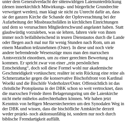
unter dem Generalverdacht der sittenwidrigen Laienunterdrückung
(denen innerkirchlich Mitwirkungs- und bürgerliche Grundrechte
verweigert werden), man klagt sie nicht zu Unrecht dafür an, dass
sie der ganzen Kirche die Schande der Opferverachtung bei der
Aufarbeitung der Missbrauchsfällen in kirchlichen Einrichtungen
und dem so verursachten Mitgliederschwund angelastet haben. Statt
glaubwürdig vorzuleben, was sie lehren, fahren viele von ihnen
immer noch beifallsheischend in teuren Dienstautos durch die Lande
oder fliegen auch mal nur für wenig Stunden nach Rom, um an
einem Marathon teilzunehmen (Oster). In diese und noch viele
andere befremdende Wesenszüge muss man den marxschen
Amtsverzicht einordnen, um zu einer gerechten Bewertung zu
kommen. Er spricht zwar von einer „rein persönlichen
Entscheidung“, doch soll diese Formel wohl nur akademische
Geschmeidigkeit vortäuschen; realiter ist sein Rückzug eine reine als
Schmerzattacke gegen die konservative Bischofsfront von Kardinal
Woelki und die Bischöfe Voderholzer/Oster. Offensichtlich ist das
christliche Protoplasma in der DBK schon so weit vertrocknet, dass
die marxschen Feinde ihren Belagerungsring um die Laienkirche
nicht mehr mühelos aufrechterhalten können. Wir haben jetzt
Kenntnis von heftigen Messerstechereien um den Synodalen Weg in
der DBK und wissen, dass die bischöfliche Amtskirche derzeit
weder projekt- noch aktionsunfähig ist, sondern nur noch durch
biblische Fremdartigkeit auffällt.