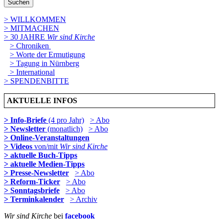
Suchen
> WILLKOMMEN
> MITMACHEN
> 30 JAHRE
Wir sind Kirche
> Chroniken
> Worte der Ermutigung
> Tagung in Nürnberg
> International
> SPENDENBITTE
AKTUELLE INFOS
> Info-Briefe
(4 pro Jahr)
> Abo
> Newsletter
(monatlich)
> Abo
> Online-Veranstaltungen
> Videos
von/mit
Wir sind Kirche
> aktuelle Buch-Tipps
> aktuelle Medien-Tipps
> Presse-Newsletter
> Abo
> Reform-Ticker
> Abo
> Sonntagsbriefe
> Abo
> Terminkalender
> Archiv
Wir sind Kirche
bei
facebook