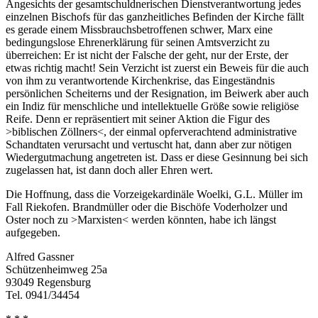
Angesichts der gesamtschuldnerischen Dienstverantwortung jedes
einzelnen Bischofs für das ganzheitliches Befinden der Kirche fällt
es gerade einem Missbrauchsbetroffenen schwer, Marx eine
bedingungslose Ehrenerklärung für seinen Amtsverzicht zu
überreichen: Er ist nicht der Falsche der geht, nur der Erste, der
etwas richtig macht! Sein Verzicht ist zuerst ein Beweis für die auch
von ihm zu verantwortende Kirchenkrise, das Eingeständnis
persönlichen Scheiterns und der Resignation, im Beiwerk aber auch
ein Indiz für menschliche und intellektuelle Größe sowie religiöse
Reife. Denn er repräsentiert mit seiner Aktion die Figur des
>biblischen Zöllners<, der einmal opferverachtend administrative
Schandtaten verursacht und vertuscht hat, dann aber zur nötigen
Wiedergutmachung angetreten ist. Dass er diese Gesinnung bei sich
zugelassen hat, ist dann doch aller Ehren wert.
Die Hoffnung, dass die Vorzeigekardinäle Woelki, G.L. Müller im
Fall Riekofen. Brandmüller oder die Bischöfe Voderholzer und
Oster noch zu >Marxisten< werden könnten, habe ich längst
aufgegeben.
Alfred Gassner
Schützenheimweg 25a
93049 Regensburg
Tel. 0941/34454