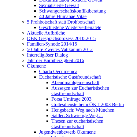
Sexualisierte Gewalt
Schwangerschaftskonfliktberatung
40 Jahre Humanae Vitae
5 Frohbotschaft statt Drohbotschaft
Geschiedene Wiederverheiratete
Aktuelle Aufbrüche
DBK Gesprächsprozess 2010-2015
Familien-Synode 2014/15
50 Jahre Zweites Vatikanum 2012
Interreligiöser Dialog
Jahr der Barmherzigkeit 2016
Ökumene
Charta Oecumenica
Eucharistische Gastfreundschaft
Abendmahlgemeinschaft
Aussagen zur Eucharistischen
Gastfreundschaft
Forsa Umfrage 2003
Gottesdienste beim ÖKT 2003 Berlin
Hengsbach: Weg nach München
Sattler: Schwierige Weg ...
Thesen zur eucharistischen
Gastfreundschaft
Jugendwettbewerb Ökumene