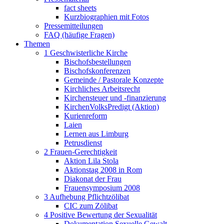
fact sheets
Kurzbiographien mit Fotos
Pressemitteilungen
FAQ (häufige Fragen)
Themen
1 Geschwisterliche Kirche
Bischofsbestellungen
Bischofskonferenzen
Gemeinde / Pastorale Konzepte
Kirchliches Arbeitsrecht
Kirchensteuer und -finanzierung
KirchenVolksPredigt (Aktion)
Kurienreform
Laien
Lernen aus Limburg
Petrusdienst
2 Frauen-Gerechtigkeit
Aktion Lila Stola
Aktionstag 2008 in Rom
Diakonat der Frau
Frauensymposium 2008
3 Aufhebung Pflichtzölibat
CIC zum Zölibat
4 Positive Bewertung der Sexualität
Dokumentation Sexuelle Gewalt