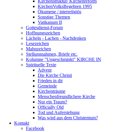
Kirchenstruktur/ Kirchenreform
KirchenVolksBegehren 1995
Ökumene / interreligiös
Sonstige Themen
Vatikanum II
Gottesdienst-Forum
Hoffnungszeichen
Lächeln - Lachen - Nachdenken
Lesezeichen
Mahnzeichen
Stellungnahmen, Briefe etc.
Kolumne "Ungeschminkt" KIRCHE IN
Spirituelle Texte
Advent
Die Kirche Christi
Frieden in dir
Gemeinde
Kirchenträume
Menschenfreundlichere Kirche
Nur ein Traum?
Officially Old
Tod und Auferstehung
Was wird aus dem Christentum?
Kontakt
Facebook