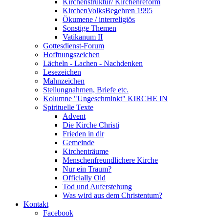
Kirchenstruktur/ Kirchenreform
KirchenVolksBegehren 1995
Ökumene / interreligiös
Sonstige Themen
Vatikanum II
Gottesdienst-Forum
Hoffnungszeichen
Lächeln - Lachen - Nachdenken
Lesezeichen
Mahnzeichen
Stellungnahmen, Briefe etc.
Kolumne "Ungeschminkt" KIRCHE IN
Spirituelle Texte
Advent
Die Kirche Christi
Frieden in dir
Gemeinde
Kirchenträume
Menschenfreundlichere Kirche
Nur ein Traum?
Officially Old
Tod und Auferstehung
Was wird aus dem Christentum?
Kontakt
Facebook