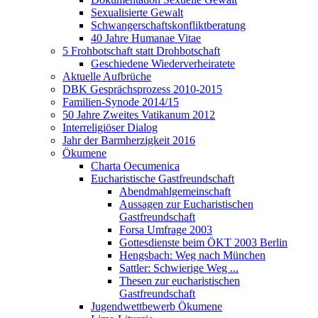
Sexualisierte Gewalt
Schwangerschaftskonfliktberatung
40 Jahre Humanae Vitae
5 Frohbotschaft statt Drohbotschaft
Geschiedene Wiederverheiratete
Aktuelle Aufbrüche
DBK Gesprächsprozess 2010-2015
Familien-Synode 2014/15
50 Jahre Zweites Vatikanum 2012
Interreligiöser Dialog
Jahr der Barmherzigkeit 2016
Ökumene
Charta Oecumenica
Eucharistische Gastfreundschaft
Abendmahlgemeinschaft
Aussagen zur Eucharistischen
Gastfreundschaft
Forsa Umfrage 2003
Gottesdienste beim ÖKT 2003 Berlin
Hengsbach: Weg nach München
Sattler: Schwierige Weg ...
Thesen zur eucharistischen
Gastfreundschaft
Jugendwettbewerb Ökumene