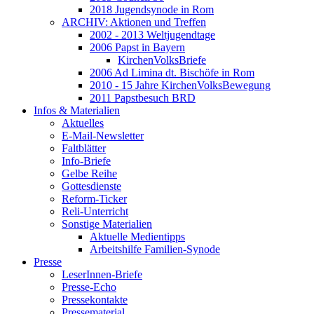
2018 Jugendsynode in Rom
ARCHIV: Aktionen und Treffen
2002 - 2013 Weltjugendtage
2006 Papst in Bayern
KirchenVolksBriefe
2006 Ad Limina dt. Bischöfe in Rom
2010 - 15 Jahre KirchenVolksBewegung
2011 Papstbesuch BRD
Infos & Materialien
Aktuelles
E-Mail-Newsletter
Faltblätter
Info-Briefe
Gelbe Reihe
Gottesdienste
Reform-Ticker
Reli-Unterricht
Sonstige Materialien
Aktuelle Medientipps
Arbeitshilfe Familien-Synode
Presse
LeserInnen-Briefe
Presse-Echo
Pressekontakte
Pressematerial