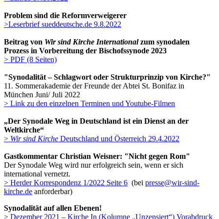
Problem sind die Reformverweigerer
>Leserbrief s
ueddeutsche.de 9.8.2022
Beitrag von
Wir sind Kirche International
zum synodalen
Prozess in Vorbereitung der Bischofssynode 2023
> PDF (8 Seiten)
"Synodalität – Schlagwort oder Strukturprinzip von Kirche?"
11. Sommerakademie der Freunde der Abtei St. Bonifaz in
München Juni/ Juli 2022
> Link zu den einzelnen Terminen und Youtube-Filmen
„Der Synodale Weg in Deutschland ist ein Dienst an der
Weltkirche“
>
Wir sind Kirche
Deutschland und Österreich 29.4.2022
Gastkommentar Christian Weisner: "Nicht gegen Rom"
Der Synodale Weg wird nur erfolgreich sein, wenn er sich
international vernetzt.
> Herder Korrespondenz 1/2022 Seite 6
(bei
presse@wir-sind-
kirche.de
anforderbar)
Synodalität auf allen Ebenen!
> Dezember 2021 – Kirche In (Kolumne „Unzensiert“) Vorabdruck