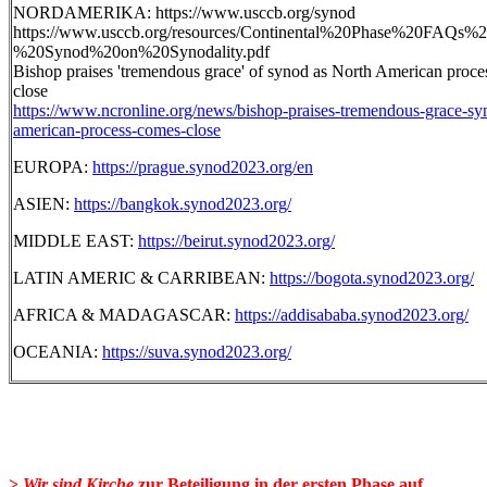
NORDAMERIKA: https://www.usccb.org/synod
https://www.usccb.org/resources/Continental%20Phase%20FAQs%2
%20Synod%20on%20Synodality.pdf
Bishop praises 'tremendous grace' of synod as North American proce
close
https://www.ncronline.org/news/bishop-praises-tremendous-grace-sy
american-process-comes-close
EUROPA:
https://prague.synod2023.org/en
ASIEN:
https://bangkok.synod2023.org/
MIDDLE EAST:
https://beirut.synod2023.org/
LATIN AMERIC & CARRIBEAN:
https://bogota.synod2023.org/
AFRICA & MADAGASCAR:
https://addisababa.synod2023.org/
OCEANIA:
https://suva.synod2023.org/
>
Wir sind Kirche
zur Beteiligung in der ersten Phase auf