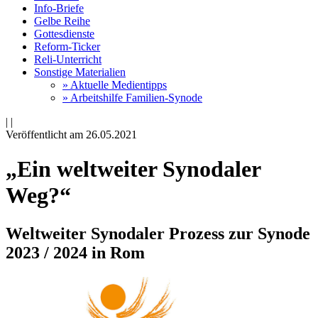
Info-Briefe
Gelbe Reihe
Gottesdienste
Reform-Ticker
Reli-Unterricht
Sonstige Materialien
» Aktuelle Medientipps
» Arbeitshilfe Familien-Synode
|
|
Veröffentlicht am 26­.05.2021
„Ein weltweiter Synodaler
Weg?“
Weltweiter Synodaler Prozess zur Synode
2023 / 2024 in Rom