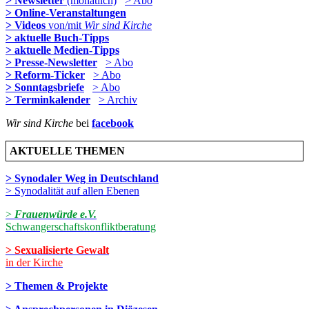
> Newsletter
(monatlich)
> Abo
> Online-Veranstaltungen
> Videos
von/mit
Wir sind Kirche
> aktuelle Buch-Tipps
> aktuelle Medien-Tipps
> Presse-Newsletter
> Abo
> Reform-Ticker
> Abo
> Sonntagsbriefe
> Abo
> Terminkalender
> Archiv
Wir sind Kirche
bei
facebook
AKTUELLE THEMEN
> Synodaler Weg in Deutschland
> Synodalität auf allen Ebenen
>
Frauenwürde e.V.
Schwangerschaftskonfliktberatung
> Sexualisierte Gewalt
in der Kirche
> Themen & Projekte