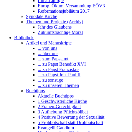
Lima-Liturgie
Europ. Ökum. Versammlung EÖV3
Reformationsjubiläum 2017
Synodale Kirche
Themen und Projekte (Archiv)
Jahr des Glaubens
Zukunftsträchtige Moral
Bibliothek
Artikel und Manuskripte
... von uns
... über uns
... zum Papstamt
... zu Papst Benedikt XVI
... zu Papst Franziskus
... zu Papst Joh. Paul II
... zu sonstige
... zu unseren Themen
Buchtipps
Aktuelle Buchtipps
1 Geschwisterliche Kirche
2 Frauen-Gerechtigkeit
3 Aufhebung Pflichtzölibat
4 Positive Bewertung der Sexualität
5 Frohbotschaft statt Drohbotschaft
Evangelii Gaudium