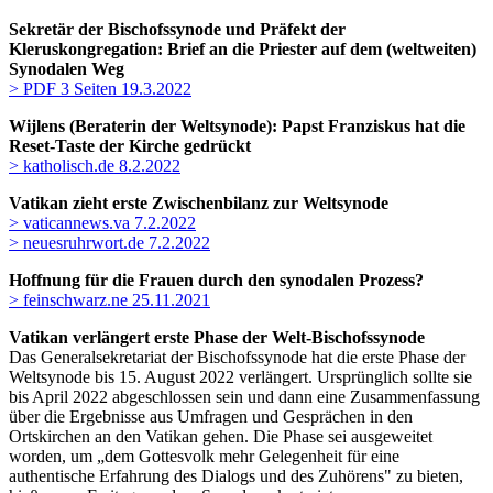
Sekretär der Bischofssynode und Präfekt der
Kleruskongregation:
Brief an die Priester auf dem (weltweiten)
Synodalen Weg
> PDF 3 Seiten 19.3.2022
Wijlens (Beraterin der Weltsynode): Papst Franziskus hat die
Reset-Taste der Kirche gedrückt
> katholisch.de 8.2.2022
Vatikan zieht erste Zwischenbilanz zur Weltsynode
> vaticannews.va 7.2.2022
> neuesruhrwort.de 7.2.2022
Hoffnung für die Frauen durch den synodalen Prozess?
> feinschwarz.ne 25.11.2021
Vatikan verlängert erste Phase der Welt-Bischofssynode
Das Generalsekretariat der Bischofssynode hat die erste Phase der
Weltsynode bis 15. August 2022 verlängert. Ursprünglich sollte sie
bis April 2022 abgeschlossen sein und dann eine Zusammenfassung
über die Ergebnisse aus Umfragen und Gesprächen in den
Ortskirchen an den Vatikan gehen. Die Phase sei ausgeweitet
worden, um „dem Gottesvolk mehr Gelegenheit für eine
authentische Erfahrung des Dialogs und des Zuhörens" zu bieten,