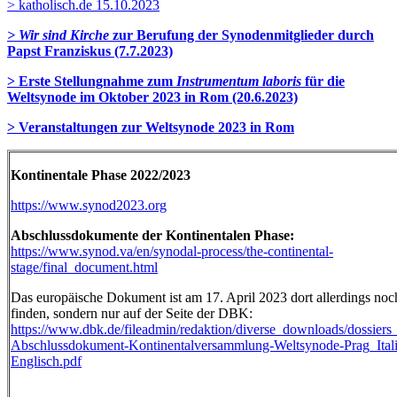
> katholisch.de 15.10.2023
> Wir sind Kirche
zur Berufung der Synodenmitglieder durch
Papst Franziskus (7.7.2023)
> Erste Stellungnahme zum
Instrumentum laboris
für die
Weltsynode im Oktober 2023 in Rom (20.6.2023)
> Veranstaltungen zur Weltsynode 2023 in Rom
Kontinentale Phase 2022/2023
https://www.synod2023.org
Abschlussdokumente der Kontinentalen Phase:
https://www.synod.va/en/synodal-process/the-continental-
stage/final_document.html
Das europäische Dokument ist am 17. April 2023 dort allerdings noc
finden, sondern nur auf der Seite der DBK:
https://www.dbk.de/fileadmin/redaktion/diverse_downloads/dossier
Abschlussdokument-Kontinentalversammlung-Weltsynode-Prag_Itali
Englisch.pdf