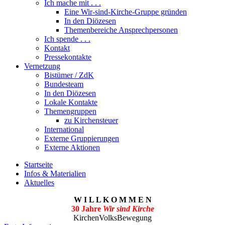
Ich mache mit . . .
Eine Wir-sind-Kirche-Gruppe gründen
In den Diözesen
Themenbereiche Ansprechpersonen
Ich spende . . .
Kontakt
Pressekontakte
Vernetzung
Bistümer / ZdK
Bundesteam
In den Diözesen
Lokale Kontakte
Themengruppen
zu Kirchensteuer
International
Externe Gruppierungen
Externe Aktionen
Startseite
Infos & Materialien
Aktuelles
W I L L K O M M E N
30 Jahre
Wir sind Kirche
KirchenVolksBewegung