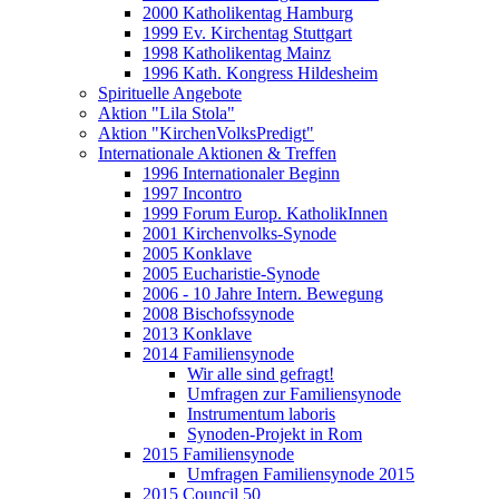
2000 Katholikentag Hamburg
1999 Ev. Kirchentag Stuttgart
1998 Katholikentag Mainz
1996 Kath. Kongress Hildesheim
Spirituelle Angebote
Aktion "Lila Stola"
Aktion "KirchenVolksPredigt"
Internationale Aktionen & Treffen
1996 Internationaler Beginn
1997 Incontro
1999 Forum Europ. KatholikInnen
2001 Kirchenvolks-Synode
2005 Konklave
2005 Eucharistie-Synode
2006 - 10 Jahre Intern. Bewegung
2008 Bischofssynode
2013 Konklave
2014 Familiensynode
Wir alle sind gefragt!
Umfragen zur Familiensynode
Instrumentum laboris
Synoden-Projekt in Rom
2015 Familiensynode
Umfragen Familiensynode 2015
2015 Council 50