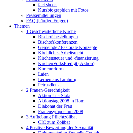
fact sheets
Kurzbiographien mit Fotos
Pressemitteilungen
FAQ (häufige Fragen)
Themen
1 Geschwisterliche Kirche
Bischofsbestellungen
Bischofskonferenzen
Gemeinde / Pastorale Konzepte
Kirchliches Arbeitsrecht
Kirchensteuer und -finanzierung
KirchenVolksPredigt (Aktion)
Kurienreform
Laien
Lernen aus Limburg
Petrusdienst
2 Frauen-Gerechtigkeit
Aktion Lila Stola
Aktionstag 2008 in Rom
Diakonat der Frau
Frauensymposium 2008
3 Aufhebung Pflichtzölibat
CIC zum Zölibat
4 Positive Bewertung der Sexualität
Dokumentation Sexuelle Gewalt