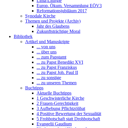
Lima-Liturgie
Europ. Ökum. Versammlung EÖV3
Reformationsjubiläum 2017
Synodale Kirche
Themen und Projekte (Archiv)
Jahr des Glaubens
Zukunftsträchtige Moral
Bibliothek
Artikel und Manuskripte
... von uns
... über uns
... zum Papstamt
... zu Papst Benedikt XVI
... zu Papst Franziskus
... zu Papst Joh. Paul II
... zu sonstige
... zu unseren Themen
Buchtipps
Aktuelle Buchtipps
1 Geschwisterliche Kirche
2 Frauen-Gerechtigkeit
3 Aufhebung Pflichtzölibat
4 Positive Bewertung der Sexualität
5 Frohbotschaft statt Drohbotschaft
Evangelii Gaudium