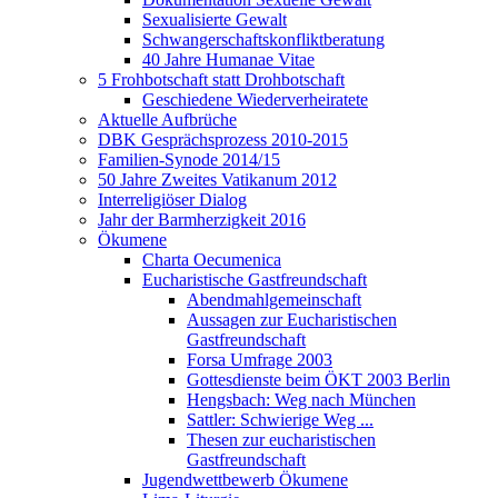
Sexualisierte Gewalt
Schwangerschaftskonfliktberatung
40 Jahre Humanae Vitae
5 Frohbotschaft statt Drohbotschaft
Geschiedene Wiederverheiratete
Aktuelle Aufbrüche
DBK Gesprächsprozess 2010-2015
Familien-Synode 2014/15
50 Jahre Zweites Vatikanum 2012
Interreligiöser Dialog
Jahr der Barmherzigkeit 2016
Ökumene
Charta Oecumenica
Eucharistische Gastfreundschaft
Abendmahlgemeinschaft
Aussagen zur Eucharistischen
Gastfreundschaft
Forsa Umfrage 2003
Gottesdienste beim ÖKT 2003 Berlin
Hengsbach: Weg nach München
Sattler: Schwierige Weg ...
Thesen zur eucharistischen
Gastfreundschaft
Jugendwettbewerb Ökumene