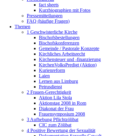
fact sheets
Kurzbiographien mit Fotos
Pressemitteilungen
FAQ (häufige Fragen)
Themen
1 Geschwisterliche Kirche
Bischofsbestellungen
Bischofskonferenzen
Gemeinde / Pastorale Konzepte
Kirchliches Arbeitsrecht
Kirchensteuer und -finanzierung
KirchenVolksPredigt (Aktion)
Kurienreform
Laien
Lernen aus Limburg
Petrusdienst
2 Frauen-Gerechtigkeit
Aktion Lila Stola
Aktionstag 2008 in Rom
Diakonat der Frau
Frauensymposium 2008
3 Aufhebung Pflichtzölibat
CIC zum Zölibat
4 Positive Bewertung der Sexualität
Dokumentation Sexuelle Gewalt