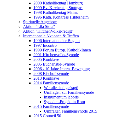
2000 Katholikentag Hamburg
1999 Ev. Kirchentag Stuttgart
1998 Katholikentag Mainz
1996 Kath. Kongress Hildesheim
Spirituelle Angebote
Aktion "Lila Stola"
Aktion "KirchenVolksPredigt"
Internationale Aktionen & Treffen
1996 Internationaler Beginn
1997 Incontro
1999 Forum Europ. KatholikInnen
2001 Kirchenvolks-Synode
2005 Konklave
2005 Eucharistie-Synode
2006 - 10 Jahre Intern. Bewegung
2008 Bischofssynode
2013 Konklave
2014 Familiensynode
Wir alle sind gefragt!
Umfragen zur Familiensynode
Instrumentum laboris
Synoden-Projekt in Rom
2015 Familiensynode
Umfragen Familiensynode 2015
2015 Council 50