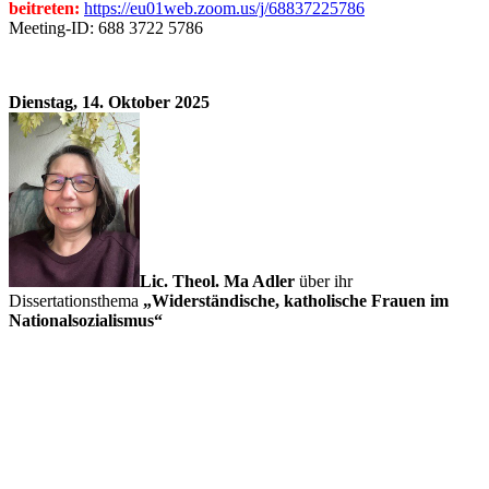
beitreten:
https://eu01web.zoom.us/j/68837225786
Meeting-ID: 688 3722 5786
Dienstag, 14. Oktober 2025
Lic. Theol. Ma Adler
über ihr
Dissertationsthema
„Widerständische, katholische Frauen im
Nationalsozialismus“