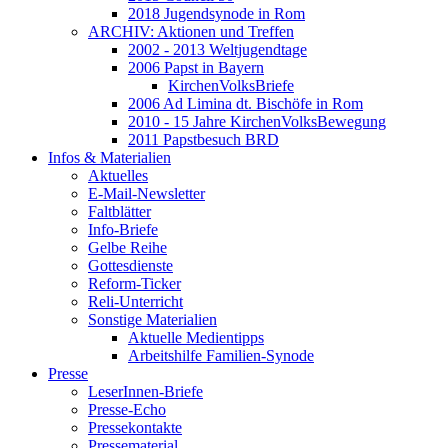
2018 Jugendsynode in Rom
ARCHIV: Aktionen und Treffen
2002 - 2013 Weltjugendtage
2006 Papst in Bayern
KirchenVolksBriefe
2006 Ad Limina dt. Bischöfe in Rom
2010 - 15 Jahre KirchenVolksBewegung
2011 Papstbesuch BRD
Infos & Materialien
Aktuelles
E-Mail-Newsletter
Faltblätter
Info-Briefe
Gelbe Reihe
Gottesdienste
Reform-Ticker
Reli-Unterricht
Sonstige Materialien
Aktuelle Medientipps
Arbeitshilfe Familien-Synode
Presse
LeserInnen-Briefe
Presse-Echo
Pressekontakte
Pressematerial