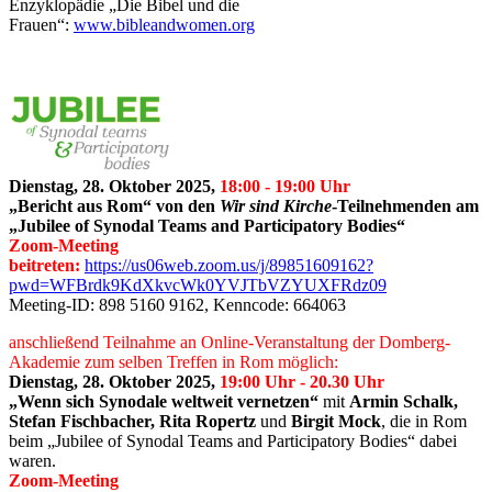
Enzyklopädie „Die Bibel und die
Frauen“:
www.bibleandwomen.org
Dienstag, 28. Oktober 2025,
18:00 - 19:00 Uhr
„Bericht aus Rom“ von den
Wir sind Kirche
-Teilnehmenden am
„Jubilee of Synodal Teams and Participatory Bodies“
Zoom-Meeting
beitreten:
https://us06web.zoom.us/j/89851609162?
pwd=WFBrdk9KdXkvcWk0YVJTbVZYUXFRdz09
Meeting-ID: 898 5160 9162, Kenncode: 664063
anschließend Teilnahme an Online-Veranstaltung der Domberg-
Akademie zum selben Treffen in Rom möglich:
Dienstag, 28. Oktober 2025,
19:00 Uhr - 20.30 Uhr
„Wenn sich Synodale weltweit vernetzen“
mit
Armin Schalk,
Stefan Fischbacher, Rita Ropertz
und
Birgit Mock
, die in Rom
beim „Jubilee of Synodal Teams and Participatory Bodies“ dabei
waren.
Zoom-Meeting