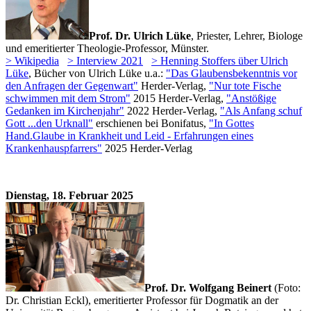
Prof. Dr. Ulrich Lüke
, Priester, Lehrer, Biologe
und emeritierter Theologie-Professor, Münster.
> Wikipedia
> Interview 2021
> Henning Stoffers über Ulrich
Lüke
, Bücher von Ulrich Lüke u.a.:
"Das Glaubensbekenntnis vor
den Anfragen der Gegenwart"
Herder-Verlag,
"Nur tote Fische
schwimmen mit dem Strom"
2015 Herder-Verlag,
"Anstößige
Gedanken im Kirchenjahr"
2022 Herder-Verlag,
"Als Anfang schuf
Gott ...den Urknall"
erschienen bei Bonifatus,
"In Gottes
Hand.Glaube in Krankheit und Leid - Erfahrungen eines
Krankenhauspfarrers"
2025 Herder-Verlag
Dienstag, 18. Februar 2025
Prof. Dr. Wolfgang Beinert
(Foto:
Dr. Christian Eckl), emeritierter Professor für Dogmatik an der