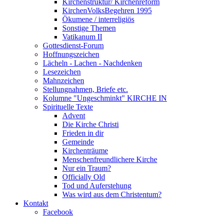
Kirchenstruktur/ Kirchenreform
KirchenVolksBegehren 1995
Ökumene / interreligiös
Sonstige Themen
Vatikanum II
Gottesdienst-Forum
Hoffnungszeichen
Lächeln - Lachen - Nachdenken
Lesezeichen
Mahnzeichen
Stellungnahmen, Briefe etc.
Kolumne "Ungeschminkt" KIRCHE IN
Spirituelle Texte
Advent
Die Kirche Christi
Frieden in dir
Gemeinde
Kirchenträume
Menschenfreundlichere Kirche
Nur ein Traum?
Officially Old
Tod und Auferstehung
Was wird aus dem Christentum?
Kontakt
Facebook