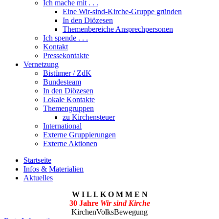
Ich mache mit . . .
Eine Wir-sind-Kirche-Gruppe gründen
In den Diözesen
Themenbereiche Ansprechpersonen
Ich spende . . .
Kontakt
Pressekontakte
Vernetzung
Bistümer / ZdK
Bundesteam
In den Diözesen
Lokale Kontakte
Themengruppen
zu Kirchensteuer
International
Externe Gruppierungen
Externe Aktionen
Startseite
Infos & Materialien
Aktuelles
W I L L K O M M E N
30 Jahre
Wir sind Kirche
KirchenVolksBewegung