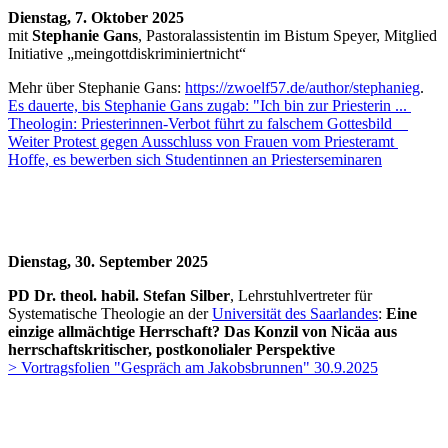
Dienstag, 7. Oktober 2025
mit
Stephanie Gans
, Pastoralassistentin im Bistum Speyer, Mitglied
Initiative „meingottdiskriminiertnicht“
Mehr über Stephanie Gans:
https://zwoelf57.de/author/stephanieg
.
Es dauerte, bis Stephanie Gans zugab: "Ich bin zur Priesterin ...
Theologin: Priesterinnen-Verbot führt zu falschem Gottesbild
Weiter Protest gegen Ausschluss von Frauen vom Priesteramt
Hoffe, es bewerben sich Studentinnen an Priesterseminaren
Dienstag, 30. September 2025
PD Dr. theol. habil. Stefan Silber
, Lehrstuhlvertreter für
Systematische Theologie an der
Universität des Saarlandes
:
Eine
einzige allmächtige Herrschaft? Das Konzil von Nicäa aus
herrschaftskritischer, postkonolialer Perspektive
> Vortragsfolien "Gespräch am Jakobsbrunnen" 30.9.2025