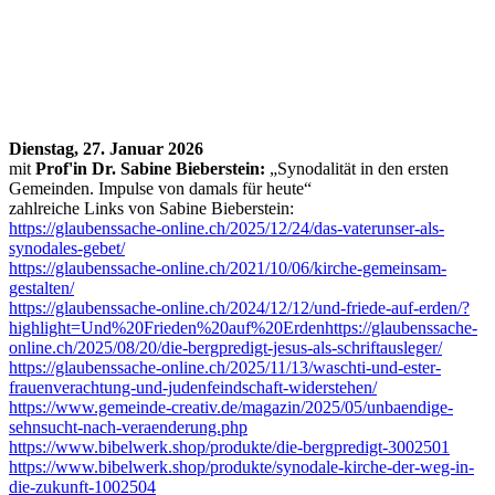
​​​Dienstag, 27. Januar 2026
mit
Prof'in Dr. Sabine Bieberstein:
„Synodalität in den ersten
Gemeinden. Impulse von damals für heute“
zahlreiche Links von Sabine Bieberstein:
https://glaubenssache-online.ch/2025/12/24/das-vaterunser-als-
synodales-gebet/
https://glaubenssache-online.ch/2021/10/06/kirche-gemeinsam-
gestalten/
https://glaubenssache-online.ch/2024/12/12/und-friede-auf-erden/?
highlight=Und%20Frieden%20auf%20Erden
https://glaubenssache-
online.ch/2025/08/20/die-bergpredigt-jesus-als-schriftausleger/
https://glaubenssache-online.ch/2025/11/13/waschti-und-ester-
frauenverachtung-und-judenfeindschaft-widerstehen/
https://www.gemeinde-creativ.de/magazin/2025/05/unbaendige-
sehnsucht-nach-veraenderung.php
https://www.bibelwerk.shop/produkte/die-bergpredigt-3002501
https://www.bibelwerk.shop/produkte/synodale-kirche-der-weg-in-
die-zukunft-1002504