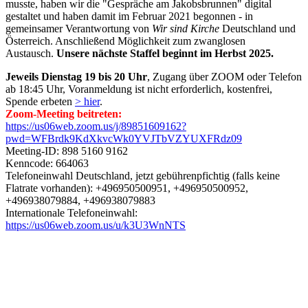
musste, haben wir die "Gespräche am Jakobsbrunnen" digital
gestaltet und haben damit im Februar 2021 begonnen - in
gemeinsamer Verantwortung von
Wir sind Kirche
Deutschland und
Österreich. Anschließend Möglichkeit zum zwanglosen
Austausch.
Unsere nächste Staffel beginnt im Herbst 2025.
Jeweils Dienstag 19 bis 20 Uhr
, Zugang über ZOOM oder Telefon
ab 18:45 Uhr, Voranmeldung ist nicht erforderlich, kostenfrei,
Spende erbeten
> hier
.
Zoom-Meeting beitreten:
https://us06web.zoom.us/j/89851609162?
pwd=WFBrdk9KdXkvcWk0YVJTbVZYUXFRdz09
Meeting-ID: 898 5160 9162
Kenncode: 664063
Telefoneinwahl Deutschland, jetzt gebührenpfichtig (falls keine
Flatrate vorhanden): +496950500951, +496950500952,
+496938079884, +496938079883
Internationale Telefoneinwahl:
https://us06web.zoom.us/u/k3U3WnNTS