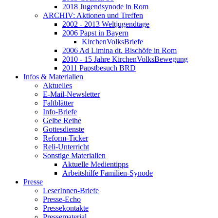
2018 Jugendsynode in Rom
ARCHIV: Aktionen und Treffen
2002 - 2013 Weltjugendtage
2006 Papst in Bayern
KirchenVolksBriefe
2006 Ad Limina dt. Bischöfe in Rom
2010 - 15 Jahre KirchenVolksBewegung
2011 Papstbesuch BRD
Infos & Materialien
Aktuelles
E-Mail-Newsletter
Faltblätter
Info-Briefe
Gelbe Reihe
Gottesdienste
Reform-Ticker
Reli-Unterricht
Sonstige Materialien
Aktuelle Medientipps
Arbeitshilfe Familien-Synode
Presse
LeserInnen-Briefe
Presse-Echo
Pressekontakte
Pressematerial