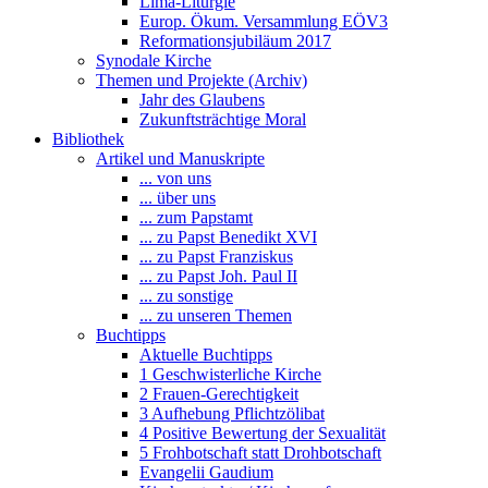
Lima-Liturgie
Europ. Ökum. Versammlung EÖV3
Reformationsjubiläum 2017
Synodale Kirche
Themen und Projekte (Archiv)
Jahr des Glaubens
Zukunftsträchtige Moral
Bibliothek
Artikel und Manuskripte
... von uns
... über uns
... zum Papstamt
... zu Papst Benedikt XVI
... zu Papst Franziskus
... zu Papst Joh. Paul II
... zu sonstige
... zu unseren Themen
Buchtipps
Aktuelle Buchtipps
1 Geschwisterliche Kirche
2 Frauen-Gerechtigkeit
3 Aufhebung Pflichtzölibat
4 Positive Bewertung der Sexualität
5 Frohbotschaft statt Drohbotschaft
Evangelii Gaudium