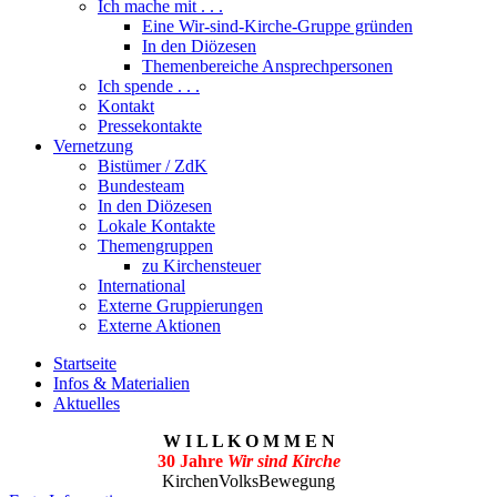
Ich mache mit . . .
Eine Wir-sind-Kirche-Gruppe gründen
In den Diözesen
Themenbereiche Ansprechpersonen
Ich spende . . .
Kontakt
Pressekontakte
Vernetzung
Bistümer / ZdK
Bundesteam
In den Diözesen
Lokale Kontakte
Themengruppen
zu Kirchensteuer
International
Externe Gruppierungen
Externe Aktionen
Startseite
Infos & Materialien
Aktuelles
W I L L K O M M E N
30 Jahre
Wir sind Kirche
KirchenVolksBewegung