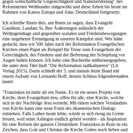
gegen wirtschaftliche Ungerechtigkeit und Naturzerstörung" des
Reformierten Weltbundes mitgewirkt und diese Arbeit bis heute im
Rahmen von Kairos Europa und Attac Deutschland fortgesetzt.
Ich schreibe Ihnen dies, um Ihnen zu sagen, dass Evangelii
Gaudium, Laudato Si, Ihre Äußerungen anlässlich der
Weltjugendtage und gegenüber sozialen und Friedensbewegungen
eine ungeheure Ermutigung in unseren Kämpfen sind. Wer hätte
gedacht, dass wir 500 Jahre nach der Reformation Evangelischen
Kirchen einen Papst als Beispiel für Treue zum Evangelium der
Gerechtigkeit, des Friedens und der Befreiung der Schöpfung vor
Augen halten können. Ich habe eine Buchreihe mitherausgegeben,
die unter dem Titel läuft "Die Reformation radikalisieren" (Lit
Verlag 2015). Darin schließt der 5. und damals letzte Band mit
einem Aufsatz von Leonardo Boff, dessen Schluss folgendermaßen
lautet:
"Franziskus ist mehr als ein Name. Es ist ein neues Projekt von
Kirche, dem Evangelium treu, offen für alle, eine Kirche, welche
sich in der Nachfolge Jesu versteht. Mit einem solchen Verständnis
von Kirche kann eine neue Form des ökumenischen Dialogs
entstehen. Falls Luther heute lebte, würde er sich riesig im Geiste
freuen, weil seine Anliegen endlich gehört werden - als Inspiration
für eine Reform der ganzen Christenheit. Franziskus in Rom ist ein
Zeichen, dass Gott und Christus die Kirche Gottes noch lieben und