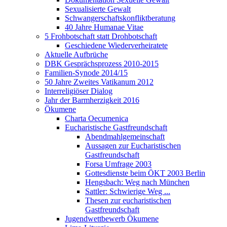
Sexualisierte Gewalt
Schwangerschaftskonfliktberatung
40 Jahre Humanae Vitae
5 Frohbotschaft statt Drohbotschaft
Geschiedene Wiederverheiratete
Aktuelle Aufbrüche
DBK Gesprächsprozess 2010-2015
Familien-Synode 2014/15
50 Jahre Zweites Vatikanum 2012
Interreligiöser Dialog
Jahr der Barmherzigkeit 2016
Ökumene
Charta Oecumenica
Eucharistische Gastfreundschaft
Abendmahlgemeinschaft
Aussagen zur Eucharistischen
Gastfreundschaft
Forsa Umfrage 2003
Gottesdienste beim ÖKT 2003 Berlin
Hengsbach: Weg nach München
Sattler: Schwierige Weg ...
Thesen zur eucharistischen
Gastfreundschaft
Jugendwettbewerb Ökumene