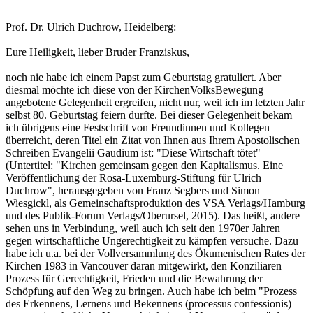
Prof. Dr. Ulrich Duchrow, Heidelberg:
Eure Heiligkeit, lieber Bruder Franziskus,
noch nie habe ich einem Papst zum Geburtstag gratuliert. Aber
diesmal möchte ich diese von der KirchenVolksBewegung
angebotene Gelegenheit ergreifen, nicht nur, weil ich im letzten Jahr
selbst 80. Geburtstag feiern durfte. Bei dieser Gelegenheit bekam
ich übrigens eine Festschrift von Freundinnen und Kollegen
überreicht, deren Titel ein Zitat von Ihnen aus Ihrem Apostolischen
Schreiben Evangelii Gaudium ist: "Diese Wirtschaft tötet"
(Untertitel: "Kirchen gemeinsam gegen den Kapitalismus. Eine
Veröffentlichung der Rosa-Luxemburg-Stiftung für Ulrich
Duchrow", herausgegeben von Franz Segbers und Simon
Wiesgickl, als Gemeinschaftsproduktion des VSA Verlags/Hamburg
und des Publik-Forum Verlags/Oberursel, 2015). Das heißt, andere
sehen uns in Verbindung, weil auch ich seit den 1970er Jahren
gegen wirtschaftliche Ungerechtigkeit zu kämpfen versuche. Dazu
habe ich u.a. bei der Vollversammlung des Ökumenischen Rates der
Kirchen 1983 in Vancouver daran mitgewirkt, den Konziliaren
Prozess für Gerechtigkeit, Frieden und die Bewahrung der
Schöpfung auf den Weg zu bringen. Auch habe ich beim "Prozess
des Erkennens, Lernens und Bekennens (processus confessionis)