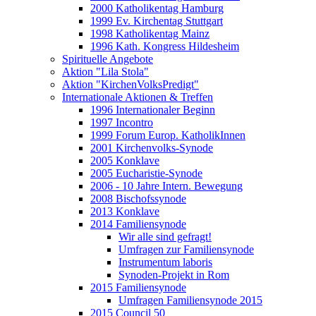
2000 Katholikentag Hamburg
1999 Ev. Kirchentag Stuttgart
1998 Katholikentag Mainz
1996 Kath. Kongress Hildesheim
Spirituelle Angebote
Aktion "Lila Stola"
Aktion "KirchenVolksPredigt"
Internationale Aktionen & Treffen
1996 Internationaler Beginn
1997 Incontro
1999 Forum Europ. KatholikInnen
2001 Kirchenvolks-Synode
2005 Konklave
2005 Eucharistie-Synode
2006 - 10 Jahre Intern. Bewegung
2008 Bischofssynode
2013 Konklave
2014 Familiensynode
Wir alle sind gefragt!
Umfragen zur Familiensynode
Instrumentum laboris
Synoden-Projekt in Rom
2015 Familiensynode
Umfragen Familiensynode 2015
2015 Council 50