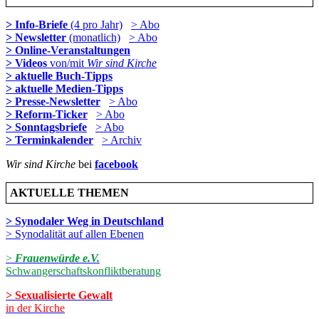
> Info-Briefe
(4 pro Jahr)
> Abo
> Newsletter
(monatlich)
> Abo
> Online-Veranstaltungen
> Videos
von/mit
Wir sind Kirche
> aktuelle Buch-Tipps
> aktuelle Medien-Tipps
> Presse-Newsletter
> Abo
> Reform-Ticker
> Abo
> Sonntagsbriefe
> Abo
> Terminkalender
> Archiv
Wir sind Kirche
bei
facebook
AKTUELLE THEMEN
> Synodaler Weg in Deutschland
> Synodalität auf allen Ebenen
>
Frauenwürde e.V.
Schwangerschaftskonfliktberatung
> Sexualisierte Gewalt
in der Kirche