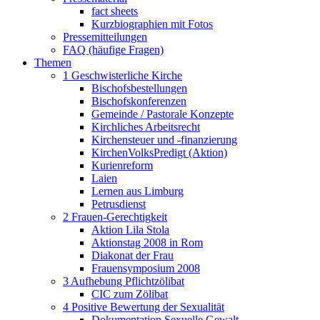
fact sheets
Kurzbiographien mit Fotos
Pressemitteilungen
FAQ (häufige Fragen)
Themen
1 Geschwisterliche Kirche
Bischofsbestellungen
Bischofskonferenzen
Gemeinde / Pastorale Konzepte
Kirchliches Arbeitsrecht
Kirchensteuer und -finanzierung
KirchenVolksPredigt (Aktion)
Kurienreform
Laien
Lernen aus Limburg
Petrusdienst
2 Frauen-Gerechtigkeit
Aktion Lila Stola
Aktionstag 2008 in Rom
Diakonat der Frau
Frauensymposium 2008
3 Aufhebung Pflichtzölibat
CIC zum Zölibat
4 Positive Bewertung der Sexualität
Dokumentation Sexuelle Gewalt