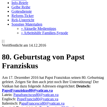
Info-Briefe
Gelbe Reihe
Gottesdienste
Reform-Ticker
Reli-Unterricht
Sonstige Materialien
» Aktuelle Medientipps
» Arbeitshilfe Familien-Synode
|
|
Veröffentlicht am 14­.12.2016
80. Geburtstag von Papst
Franziskus
Am 17. Dezember 2016 hat Papst Franziskus seinen 80. Geburtstag
gefeiert. Zeigen Sie ihm auch jetzt noch Ihre Unterstützung! Der
Vatikan hat dazu folgende Adressen eingerichtet:
Deutsch:
PapstFranziskus80@vatican.va
Latein:
Papafranciscus80@vatican.va
Englisch:
PopeFrancis80@vatican.va
Italienisch: P
apaFrancesco80@vatican.va