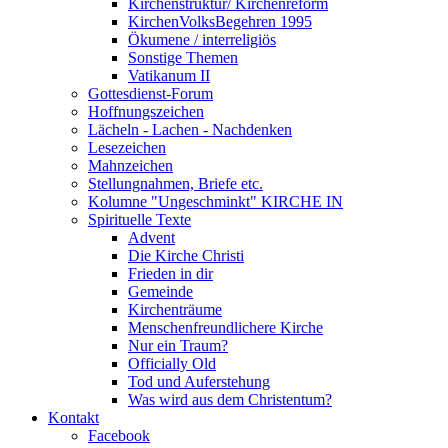
Kirchenstruktur/ Kirchenreform
KirchenVolksBegehren 1995
Ökumene / interreligiös
Sonstige Themen
Vatikanum II
Gottesdienst-Forum
Hoffnungszeichen
Lächeln - Lachen - Nachdenken
Lesezeichen
Mahnzeichen
Stellungnahmen, Briefe etc.
Kolumne "Ungeschminkt" KIRCHE IN
Spirituelle Texte
Advent
Die Kirche Christi
Frieden in dir
Gemeinde
Kirchenträume
Menschenfreundlichere Kirche
Nur ein Traum?
Officially Old
Tod und Auferstehung
Was wird aus dem Christentum?
Kontakt
Facebook