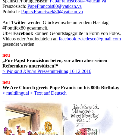
Spanisch/Portugieisisch:
PapaFrancisco80@vatican.va
Französisch:
PapeFrancois80@vatican.va
Polnisch:
PapiezFranciszek80@vatican.va
Auf
Twitter
werden Glückwünsche unter dem Hashtag
#Pontifex80 gesammelt.
Über
Facebook
können Geburtstagsgrüße in Form von Fotos,
Videos oder Audiodateien an
facebook.rv.tedesco@gmail.com
gesendet werden.
neu
„Für Papst Franziskus beten, vor allem aber seinen
Reformkurs unterstützen!“
>
Wir sind Kirche
-Pressemitteilung 16.12.2016
neu
We Are Church greets Pope Francis on his 80th Birthday
> multilingual
> Text auf Deutsch