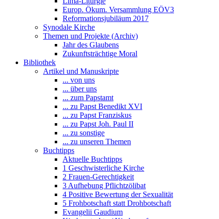
Lima-Liturgie
Europ. Ökum. Versammlung EÖV3
Reformationsjubiläum 2017
Synodale Kirche
Themen und Projekte (Archiv)
Jahr des Glaubens
Zukunftsträchtige Moral
Bibliothek
Artikel und Manuskripte
... von uns
... über uns
... zum Papstamt
... zu Papst Benedikt XVI
... zu Papst Franziskus
... zu Papst Joh. Paul II
... zu sonstige
... zu unseren Themen
Buchtipps
Aktuelle Buchtipps
1 Geschwisterliche Kirche
2 Frauen-Gerechtigkeit
3 Aufhebung Pflichtzölibat
4 Positive Bewertung der Sexualität
5 Frohbotschaft statt Drohbotschaft
Evangelii Gaudium