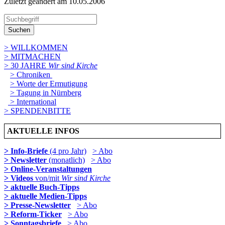
Zuletzt geändert am 10­.05.2006
Suchen
> WILLKOMMEN
> MITMACHEN
> 30 JAHRE
Wir sind Kirche
> Chroniken
> Worte der Ermutigung
> Tagung in Nürnberg
> International
> SPENDENBITTE
AKTUELLE INFOS
> Info-Briefe
(4 pro Jahr)
> Abo
> Newsletter
(monatlich)
> Abo
> Online-Veranstaltungen
> Videos
von/mit
Wir sind Kirche
> aktuelle Buch-Tipps
> aktuelle Medien-Tipps
> Presse-Newsletter
> Abo
> Reform-Ticker
> Abo
> Sonntagsbriefe
> Abo