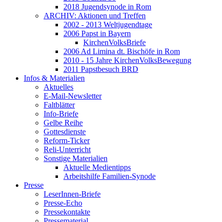
2018 Jugendsynode in Rom
ARCHIV: Aktionen und Treffen
2002 - 2013 Weltjugendtage
2006 Papst in Bayern
KirchenVolksBriefe
2006 Ad Limina dt. Bischöfe in Rom
2010 - 15 Jahre KirchenVolksBewegung
2011 Papstbesuch BRD
Infos & Materialien
Aktuelles
E-Mail-Newsletter
Faltblätter
Info-Briefe
Gelbe Reihe
Gottesdienste
Reform-Ticker
Reli-Unterricht
Sonstige Materialien
Aktuelle Medientipps
Arbeitshilfe Familien-Synode
Presse
LeserInnen-Briefe
Presse-Echo
Pressekontakte
Pressematerial