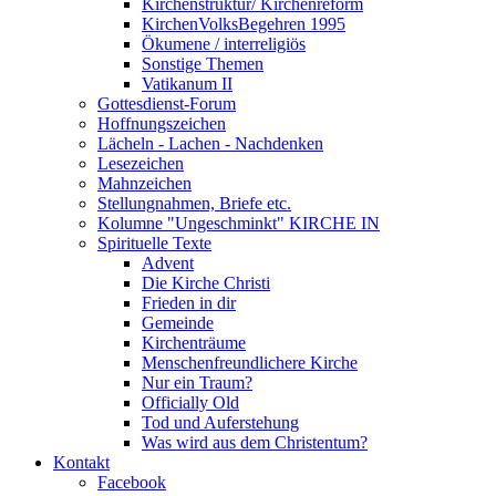
Kirchenstruktur/ Kirchenreform
KirchenVolksBegehren 1995
Ökumene / interreligiös
Sonstige Themen
Vatikanum II
Gottesdienst-Forum
Hoffnungszeichen
Lächeln - Lachen - Nachdenken
Lesezeichen
Mahnzeichen
Stellungnahmen, Briefe etc.
Kolumne "Ungeschminkt" KIRCHE IN
Spirituelle Texte
Advent
Die Kirche Christi
Frieden in dir
Gemeinde
Kirchenträume
Menschenfreundlichere Kirche
Nur ein Traum?
Officially Old
Tod und Auferstehung
Was wird aus dem Christentum?
Kontakt
Facebook