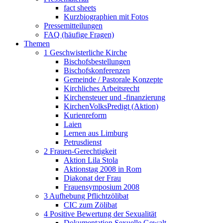
fact sheets
Kurzbiographien mit Fotos
Pressemitteilungen
FAQ (häufige Fragen)
Themen
1 Geschwisterliche Kirche
Bischofsbestellungen
Bischofskonferenzen
Gemeinde / Pastorale Konzepte
Kirchliches Arbeitsrecht
Kirchensteuer und -finanzierung
KirchenVolksPredigt (Aktion)
Kurienreform
Laien
Lernen aus Limburg
Petrusdienst
2 Frauen-Gerechtigkeit
Aktion Lila Stola
Aktionstag 2008 in Rom
Diakonat der Frau
Frauensymposium 2008
3 Aufhebung Pflichtzölibat
CIC zum Zölibat
4 Positive Bewertung der Sexualität
Dokumentation Sexuelle Gewalt