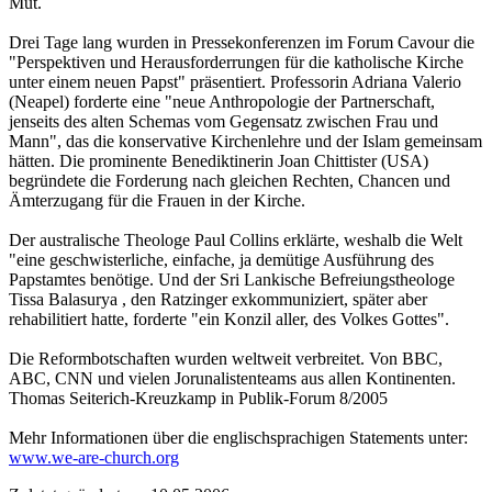
Mut.
Drei Tage lang wurden in Pressekonferenzen im Forum Cavour die
"Perspektiven und Herausforderrungen für die katholische Kirche
unter einem neuen Papst" präsentiert. Professorin Adriana Valerio
(Neapel) forderte eine "neue Anthropologie der Partnerschaft,
jenseits des alten Schemas vom Gegensatz zwischen Frau und
Mann", das die konservative Kirchenlehre und der Islam gemeinsam
hätten. Die prominente Benediktinerin Joan Chittister (USA)
begründete die Forderung nach gleichen Rechten, Chancen und
Ämterzugang für die Frauen in der Kirche.
Der australische Theologe Paul Collins erklärte, weshalb die Welt
"eine geschwisterliche, einfache, ja demütige Ausführung des
Papstamtes benötige. Und der Sri Lankische Befreiungstheologe
Tissa Balasurya , den Ratzinger exkommuniziert, später aber
rehabilitiert hatte, forderte "ein Konzil aller, des Volkes Gottes".
Die Reformbotschaften wurden weltweit verbreitet. Von BBC,
ABC, CNN und vielen Jorunalistenteams aus allen Kontinenten.
Thomas Seiterich-Kreuzkamp in Publik-Forum 8/2005
Mehr Informationen über die englischsprachigen Statements unter:
www.we-are-church.org