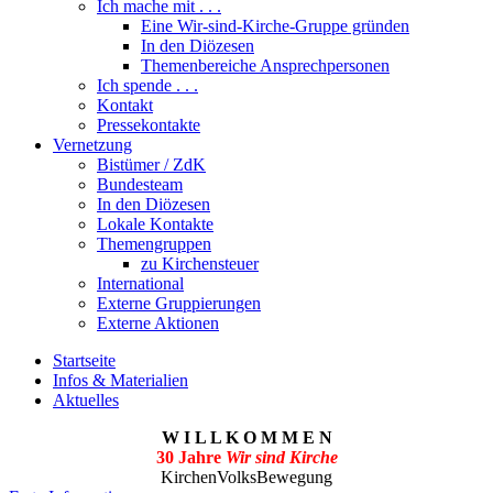
Ich mache mit . . .
Eine Wir-sind-Kirche-Gruppe gründen
In den Diözesen
Themenbereiche Ansprechpersonen
Ich spende . . .
Kontakt
Pressekontakte
Vernetzung
Bistümer / ZdK
Bundesteam
In den Diözesen
Lokale Kontakte
Themengruppen
zu Kirchensteuer
International
Externe Gruppierungen
Externe Aktionen
Startseite
Infos & Materialien
Aktuelles
W I L L K O M M E N
30 Jahre
Wir sind Kirche
KirchenVolksBewegung