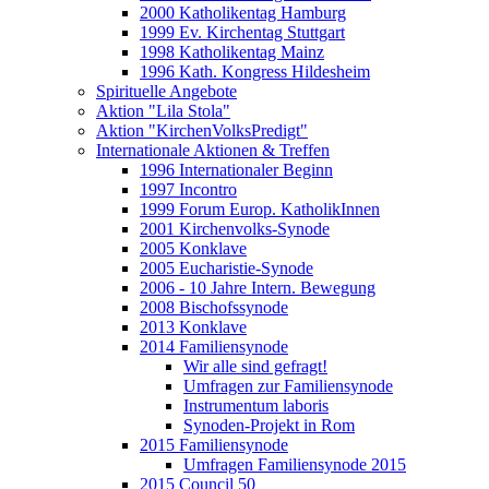
2000 Katholikentag Hamburg
1999 Ev. Kirchentag Stuttgart
1998 Katholikentag Mainz
1996 Kath. Kongress Hildesheim
Spirituelle Angebote
Aktion "Lila Stola"
Aktion "KirchenVolksPredigt"
Internationale Aktionen & Treffen
1996 Internationaler Beginn
1997 Incontro
1999 Forum Europ. KatholikInnen
2001 Kirchenvolks-Synode
2005 Konklave
2005 Eucharistie-Synode
2006 - 10 Jahre Intern. Bewegung
2008 Bischofssynode
2013 Konklave
2014 Familiensynode
Wir alle sind gefragt!
Umfragen zur Familiensynode
Instrumentum laboris
Synoden-Projekt in Rom
2015 Familiensynode
Umfragen Familiensynode 2015
2015 Council 50