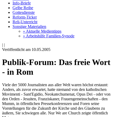
Info-Briefe
Gelbe Reihe
Gottesdienste
Reform-Ticker
Reli-Unterricht
Sonstige Materialien
» Aktuelle Medientipps
» Arbeitshilfe Familien-Synode
|
|
Veröffentlicht am 10­.05.2005
Publik-Forum: Das freie Wort
- in Rom
Viele der 5000 Journalisten aus aller Welt waren höchst erstaunt:
Anders, als zuvor erwartet, hatte niemand von den katholischen
Movimenti - Sant'Egidio, Neokatechumenat, Opus Dei - oder von
den Orden - Jesuiten, Franziskaner, Frauengemeinschaften - den
Mumm, in öffentlichen Pressekonferenzen und Foren seine
Vorstellungen für die Zukunft der Kirche und des Glaubens zu
äußern, Sie schwiegen alle. Nur We are Church zeigte öffentlich