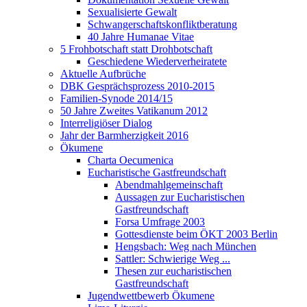
Sexualisierte Gewalt
Schwangerschaftskonfliktberatung
40 Jahre Humanae Vitae
5 Frohbotschaft statt Drohbotschaft
Geschiedene Wiederverheiratete
Aktuelle Aufbrüche
DBK Gesprächsprozess 2010-2015
Familien-Synode 2014/15
50 Jahre Zweites Vatikanum 2012
Interreligiöser Dialog
Jahr der Barmherzigkeit 2016
Ökumene
Charta Oecumenica
Eucharistische Gastfreundschaft
Abendmahlgemeinschaft
Aussagen zur Eucharistischen
Gastfreundschaft
Forsa Umfrage 2003
Gottesdienste beim ÖKT 2003 Berlin
Hengsbach: Weg nach München
Sattler: Schwierige Weg ...
Thesen zur eucharistischen
Gastfreundschaft
Jugendwettbewerb Ökumene