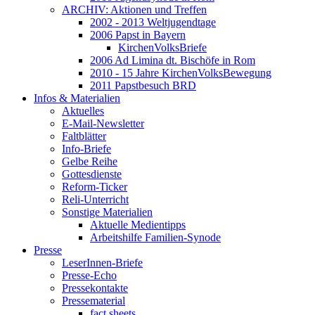
ARCHIV: Aktionen und Treffen
2002 - 2013 Weltjugendtage
2006 Papst in Bayern
KirchenVolksBriefe
2006 Ad Limina dt. Bischöfe in Rom
2010 - 15 Jahre KirchenVolksBewegung
2011 Papstbesuch BRD
Infos & Materialien
Aktuelles
E-Mail-Newsletter
Faltblätter
Info-Briefe
Gelbe Reihe
Gottesdienste
Reform-Ticker
Reli-Unterricht
Sonstige Materialien
Aktuelle Medientipps
Arbeitshilfe Familien-Synode
Presse
LeserInnen-Briefe
Presse-Echo
Pressekontakte
Pressematerial
fact sheets