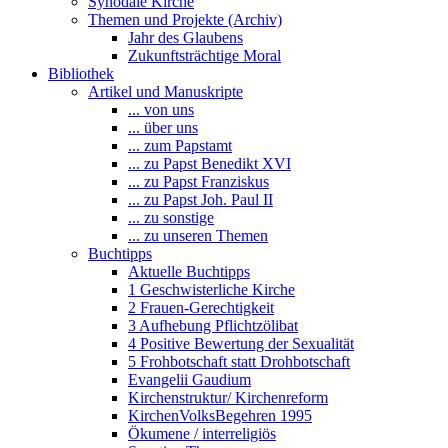
Synodale Kirche
Themen und Projekte (Archiv)
Jahr des Glaubens
Zukunftsträchtige Moral
Bibliothek
Artikel und Manuskripte
... von uns
... über uns
... zum Papstamt
... zu Papst Benedikt XVI
... zu Papst Franziskus
... zu Papst Joh. Paul II
... zu sonstige
... zu unseren Themen
Buchtipps
Aktuelle Buchtipps
1 Geschwisterliche Kirche
2 Frauen-Gerechtigkeit
3 Aufhebung Pflichtzölibat
4 Positive Bewertung der Sexualität
5 Frohbotschaft statt Drohbotschaft
Evangelii Gaudium
Kirchenstruktur/ Kirchenreform
KirchenVolksBegehren 1995
Ökumene / interreligiös