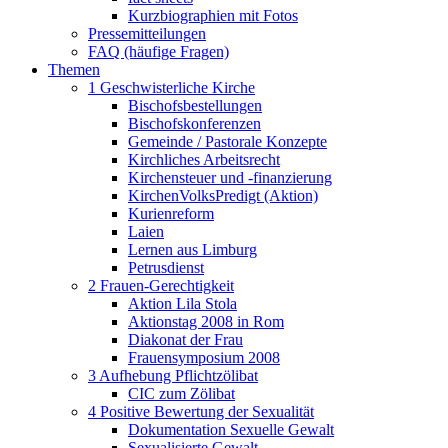
Kurzbiographien mit Fotos
Pressemitteilungen
FAQ (häufige Fragen)
Themen
1 Geschwisterliche Kirche
Bischofsbestellungen
Bischofskonferenzen
Gemeinde / Pastorale Konzepte
Kirchliches Arbeitsrecht
Kirchensteuer und -finanzierung
KirchenVolksPredigt (Aktion)
Kurienreform
Laien
Lernen aus Limburg
Petrusdienst
2 Frauen-Gerechtigkeit
Aktion Lila Stola
Aktionstag 2008 in Rom
Diakonat der Frau
Frauensymposium 2008
3 Aufhebung Pflichtzölibat
CIC zum Zölibat
4 Positive Bewertung der Sexualität
Dokumentation Sexuelle Gewalt
Sexualisierte Gewalt