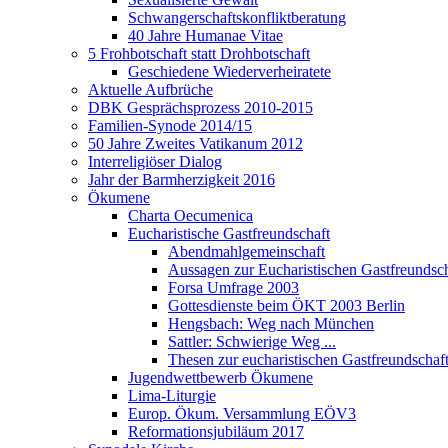
Schwangerschaftskonfliktberatung
40 Jahre Humanae Vitae
5 Frohbotschaft statt Drohbotschaft
Geschiedene Wiederverheiratete
Aktuelle Aufbrüche
DBK Gesprächsprozess 2010-2015
Familien-Synode 2014/15
50 Jahre Zweites Vatikanum 2012
Interreligiöser Dialog
Jahr der Barmherzigkeit 2016
Ökumene
Charta Oecumenica
Eucharistische Gastfreundschaft
Abendmahlgemeinschaft
Aussagen zur Eucharistischen Gastfreundsch
Forsa Umfrage 2003
Gottesdienste beim ÖKT 2003 Berlin
Hengsbach: Weg nach München
Sattler: Schwierige Weg ...
Thesen zur eucharistischen Gastfreundschaf
Jugendwettbewerb Ökumene
Lima-Liturgie
Europ. Ökum. Versammlung EÖV3
Reformationsjubiläum 2017