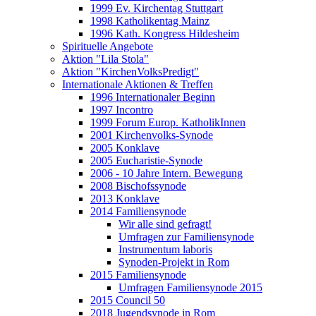
1999 Ev. Kirchentag Stuttgart
1998 Katholikentag Mainz
1996 Kath. Kongress Hildesheim
Spirituelle Angebote
Aktion "Lila Stola"
Aktion "KirchenVolksPredigt"
Internationale Aktionen & Treffen
1996 Internationaler Beginn
1997 Incontro
1999 Forum Europ. KatholikInnen
2001 Kirchenvolks-Synode
2005 Konklave
2005 Eucharistie-Synode
2006 - 10 Jahre Intern. Bewegung
2008 Bischofssynode
2013 Konklave
2014 Familiensynode
Wir alle sind gefragt!
Umfragen zur Familiensynode
Instrumentum laboris
Synoden-Projekt in Rom
2015 Familiensynode
Umfragen Familiensynode 2015
2015 Council 50
2018 Jugendsynode in Rom