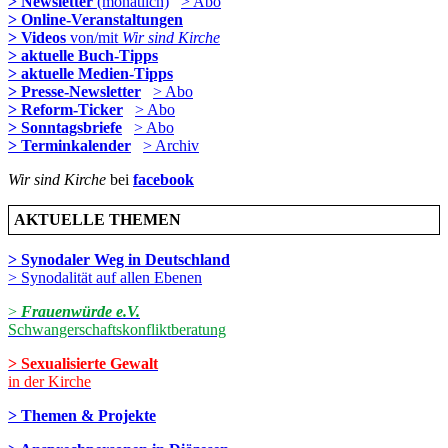
> Newsletter
(monatlich)
> Abo
> Online-Veranstaltungen
> Videos
von/mit
Wir sind Kirche
> aktuelle Buch-Tipps
> aktuelle Medien-Tipps
> Presse-Newsletter
> Abo
> Reform-Ticker
> Abo
> Sonntagsbriefe
> Abo
> Terminkalender
> Archiv
Wir sind Kirche
bei
facebook
AKTUELLE THEMEN
> Synodaler Weg in Deutschland
> Synodalität auf allen Ebenen
>
Frauenwürde e.V.
Schwangerschaftskonfliktberatung
> Sexualisierte Gewalt
in der Kirche
> Themen & Projekte