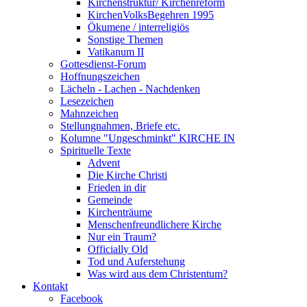
Kirchenstruktur/ Kirchenreform
KirchenVolksBegehren 1995
Ökumene / interreligiös
Sonstige Themen
Vatikanum II
Gottesdienst-Forum
Hoffnungszeichen
Lächeln - Lachen - Nachdenken
Lesezeichen
Mahnzeichen
Stellungnahmen, Briefe etc.
Kolumne "Ungeschminkt" KIRCHE IN
Spirituelle Texte
Advent
Die Kirche Christi
Frieden in dir
Gemeinde
Kirchenträume
Menschenfreundlichere Kirche
Nur ein Traum?
Officially Old
Tod und Auferstehung
Was wird aus dem Christentum?
Kontakt
Facebook