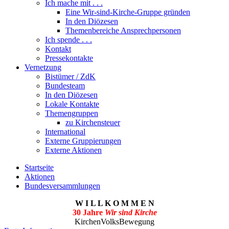
Ich mache mit . . .
Eine Wir-sind-Kirche-Gruppe gründen
In den Diözesen
Themenbereiche Ansprechpersonen
Ich spende . . .
Kontakt
Pressekontakte
Vernetzung
Bistümer / ZdK
Bundesteam
In den Diözesen
Lokale Kontakte
Themengruppen
zu Kirchensteuer
International
Externe Gruppierungen
Externe Aktionen
Startseite
Aktionen
Bundesversammlungen
W I L L K O M M E N
30 Jahre
Wir sind Kirche
KirchenVolksBewegung