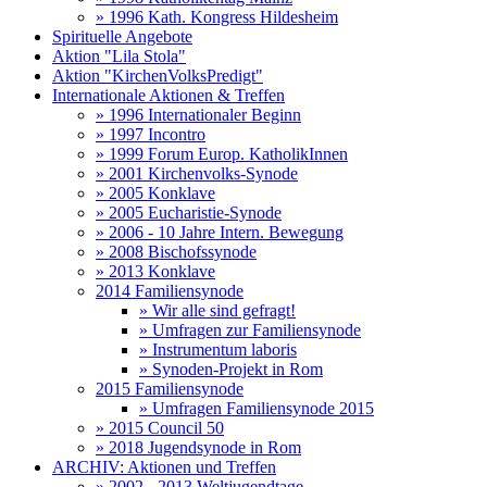
» 1996 Kath. Kongress Hildesheim
Spirituelle Angebote
Aktion "Lila Stola"
Aktion "KirchenVolksPredigt"
Internationale Aktionen & Treffen
» 1996 Internationaler Beginn
» 1997 Incontro
» 1999 Forum Europ. KatholikInnen
» 2001 Kirchenvolks-Synode
» 2005 Konklave
» 2005 Eucharistie-Synode
» 2006 - 10 Jahre Intern. Bewegung
» 2008 Bischofssynode
» 2013 Konklave
2014 Familiensynode
» Wir alle sind gefragt!
» Umfragen zur Familiensynode
» Instrumentum laboris
» Synoden-Projekt in Rom
2015 Familiensynode
» Umfragen Familiensynode 2015
» 2015 Council 50
» 2018 Jugendsynode in Rom
ARCHIV: Aktionen und Treffen
» 2002 - 2013 Weltjugendtage