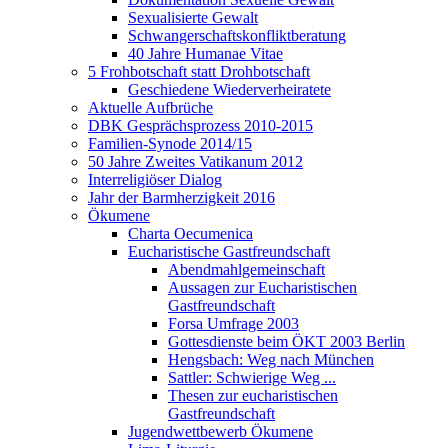
Sexualisierte Gewalt
Schwangerschaftskonfliktberatung
40 Jahre Humanae Vitae
5 Frohbotschaft statt Drohbotschaft
Geschiedene Wiederverheiratete
Aktuelle Aufbrüche
DBK Gesprächsprozess 2010-2015
Familien-Synode 2014/15
50 Jahre Zweites Vatikanum 2012
Interreligiöser Dialog
Jahr der Barmherzigkeit 2016
Ökumene
Charta Oecumenica
Eucharistische Gastfreundschaft
Abendmahlgemeinschaft
Aussagen zur Eucharistischen
Gastfreundschaft
Forsa Umfrage 2003
Gottesdienste beim ÖKT 2003 Berlin
Hengsbach: Weg nach München
Sattler: Schwierige Weg ...
Thesen zur eucharistischen
Gastfreundschaft
Jugendwettbewerb Ökumene