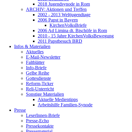
2018 Jugendsynode in Rom
ARCHIV: Aktionen und Treffen
2002 - 2013 Weltjugendtage
2006 Papst in Bayern
KirchenVolksBriefe
2006 Ad Limina dt. Bischöfe in Rom
2010 - 15 Jahre KirchenVolksBewegung
2011 Papstbesuch BRD
Infos & Materialien
Aktuelles
E-Mail-Newsletter
Faltblätter
Info-Briefe
Gelbe Reihe
Gottesdienste
Reform-Ticker
Reli-Unterricht
Sonstige Materialien
Aktuelle Medientipps
Arbeitshilfe Familien-Synode
Presse
LeserInnen-Briefe
Presse-Echo
Pressekontakte
Pressematerial