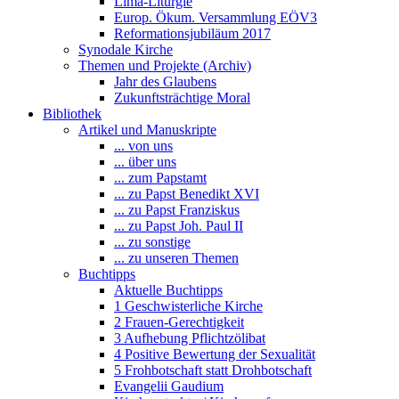
Lima-Liturgie
Europ. Ökum. Versammlung EÖV3
Reformationsjubiläum 2017
Synodale Kirche
Themen und Projekte (Archiv)
Jahr des Glaubens
Zukunftsträchtige Moral
Bibliothek
Artikel und Manuskripte
... von uns
... über uns
... zum Papstamt
... zu Papst Benedikt XVI
... zu Papst Franziskus
... zu Papst Joh. Paul II
... zu sonstige
... zu unseren Themen
Buchtipps
Aktuelle Buchtipps
1 Geschwisterliche Kirche
2 Frauen-Gerechtigkeit
3 Aufhebung Pflichtzölibat
4 Positive Bewertung der Sexualität
5 Frohbotschaft statt Drohbotschaft
Evangelii Gaudium