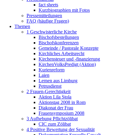
fact sheets
Kurzbiographien mit Fotos
Pressemitteilungen
FAQ (häufige Fragen)
Themen
1 Geschwisterliche Kirche
Bischofsbestellungen
Bischofskonferenzen
Gemeinde / Pastorale Konzepte
Kirchliches Arbeitsrecht
Kirchensteuer und -finanzierung
KirchenVolksPredigt (Aktion)
Kurienreform
Laien
Lernen aus Limburg
Petrusdienst
2 Frauen-Gerechtigkeit
Aktion Lila Stola
Aktionstag 2008 in Rom
Diakonat der Frau
Frauensymposium 2008
3 Aufhebung Pflichtzölibat
CIC zum Zölibat
4 Positive Bewertung der Sexualität
Dokumentation Sexuelle Gewalt