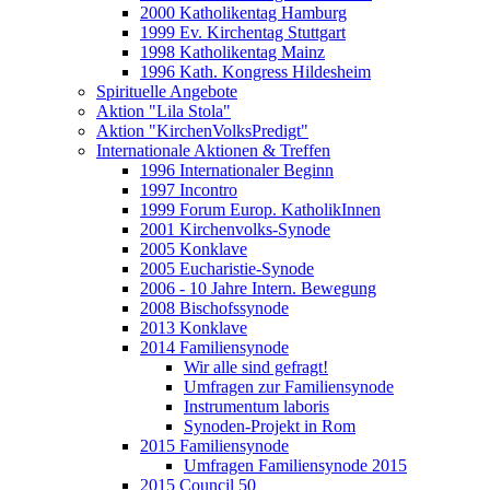
2000 Katholikentag Hamburg
1999 Ev. Kirchentag Stuttgart
1998 Katholikentag Mainz
1996 Kath. Kongress Hildesheim
Spirituelle Angebote
Aktion "Lila Stola"
Aktion "KirchenVolksPredigt"
Internationale Aktionen & Treffen
1996 Internationaler Beginn
1997 Incontro
1999 Forum Europ. KatholikInnen
2001 Kirchenvolks-Synode
2005 Konklave
2005 Eucharistie-Synode
2006 - 10 Jahre Intern. Bewegung
2008 Bischofssynode
2013 Konklave
2014 Familiensynode
Wir alle sind gefragt!
Umfragen zur Familiensynode
Instrumentum laboris
Synoden-Projekt in Rom
2015 Familiensynode
Umfragen Familiensynode 2015
2015 Council 50