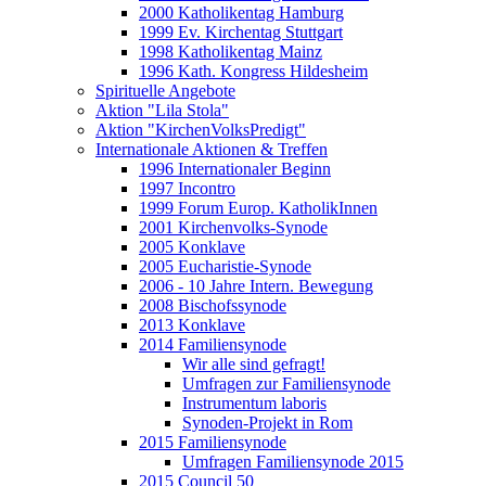
2000 Katholikentag Hamburg
1999 Ev. Kirchentag Stuttgart
1998 Katholikentag Mainz
1996 Kath. Kongress Hildesheim
Spirituelle Angebote
Aktion "Lila Stola"
Aktion "KirchenVolksPredigt"
Internationale Aktionen & Treffen
1996 Internationaler Beginn
1997 Incontro
1999 Forum Europ. KatholikInnen
2001 Kirchenvolks-Synode
2005 Konklave
2005 Eucharistie-Synode
2006 - 10 Jahre Intern. Bewegung
2008 Bischofssynode
2013 Konklave
2014 Familiensynode
Wir alle sind gefragt!
Umfragen zur Familiensynode
Instrumentum laboris
Synoden-Projekt in Rom
2015 Familiensynode
Umfragen Familiensynode 2015
2015 Council 50