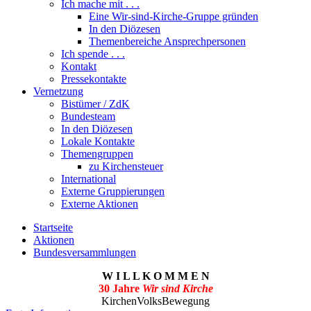
Ich mache mit . . .
Eine Wir-sind-Kirche-Gruppe gründen
In den Diözesen
Themenbereiche Ansprechpersonen
Ich spende . . .
Kontakt
Pressekontakte
Vernetzung
Bistümer / ZdK
Bundesteam
In den Diözesen
Lokale Kontakte
Themengruppen
zu Kirchensteuer
International
Externe Gruppierungen
Externe Aktionen
Startseite
Aktionen
Bundesversammlungen
W I L L K O M M E N
30 Jahre
Wir sind Kirche
KirchenVolksBewegung