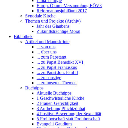
Lima-Liturgie
Europ. Ökum. Versammlung EÖV3
Reformationsjubiläum 2017
Synodale Kirche
Themen und Projekte (Archiv)
Jahr des Glaubens
Zukunftsträchtige Moral
Bibliothek
Artikel und Manuskripte
... von uns
... über uns
... zum Papstamt
... zu Papst Benedikt XVI
... zu Papst Franziskus
... zu Papst Joh. Paul II
... zu sonstige
... zu unseren Themen
Buchtipps
Aktuelle Buchtipps
1 Geschwisterliche Kirche
2 Frauen-Gerechtigkeit
3 Aufhebung Pflichtzölibat
4 Positive Bewertung der Sexualität
5 Frohbotschaft statt Drohbotschaft
Evangelii Gaudium