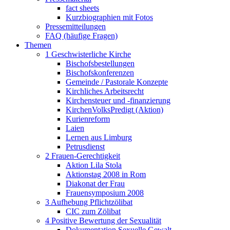
fact sheets
Kurzbiographien mit Fotos
Pressemitteilungen
FAQ (häufige Fragen)
Themen
1 Geschwisterliche Kirche
Bischofsbestellungen
Bischofskonferenzen
Gemeinde / Pastorale Konzepte
Kirchliches Arbeitsrecht
Kirchensteuer und -finanzierung
KirchenVolksPredigt (Aktion)
Kurienreform
Laien
Lernen aus Limburg
Petrusdienst
2 Frauen-Gerechtigkeit
Aktion Lila Stola
Aktionstag 2008 in Rom
Diakonat der Frau
Frauensymposium 2008
3 Aufhebung Pflichtzölibat
CIC zum Zölibat
4 Positive Bewertung der Sexualität
Dokumentation Sexuelle Gewalt