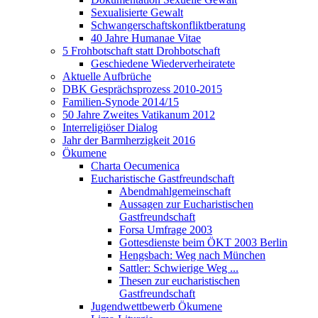
Sexualisierte Gewalt
Schwangerschaftskonfliktberatung
40 Jahre Humanae Vitae
5 Frohbotschaft statt Drohbotschaft
Geschiedene Wiederverheiratete
Aktuelle Aufbrüche
DBK Gesprächsprozess 2010-2015
Familien-Synode 2014/15
50 Jahre Zweites Vatikanum 2012
Interreligiöser Dialog
Jahr der Barmherzigkeit 2016
Ökumene
Charta Oecumenica
Eucharistische Gastfreundschaft
Abendmahlgemeinschaft
Aussagen zur Eucharistischen
Gastfreundschaft
Forsa Umfrage 2003
Gottesdienste beim ÖKT 2003 Berlin
Hengsbach: Weg nach München
Sattler: Schwierige Weg ...
Thesen zur eucharistischen
Gastfreundschaft
Jugendwettbewerb Ökumene