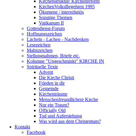
Kirchenstruktur/ Kirchenreform
KirchenVolksBegehren 1995
Ökumene / interreligiös
Sonstige Themen
Vatikanum II
Gottesdienst-Forum
Hoffnungszeichen
Lächeln - Lachen - Nachdenken
Lesezeichen
Mahnzeichen
Stellungnahmen, Briefe etc.
Kolumne "Ungeschminkt" KIRCHE IN
Spirituelle Texte
Advent
Die Kirche Christi
Frieden in dir
Gemeinde
Kirchenträume
Menschenfreundlichere Kirche
Nur ein Traum?
Officially Old
Tod und Auferstehung
Was wird aus dem Christentum?
Kontakt
Facebook