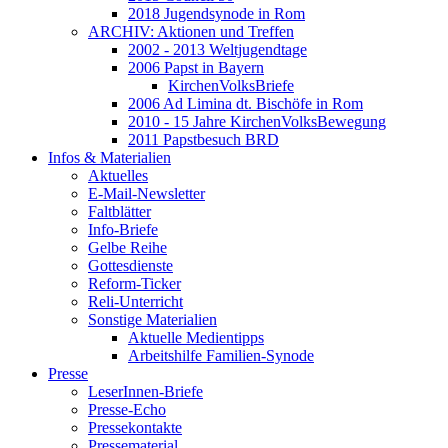
2018 Jugendsynode in Rom
ARCHIV: Aktionen und Treffen
2002 - 2013 Weltjugendtage
2006 Papst in Bayern
KirchenVolksBriefe
2006 Ad Limina dt. Bischöfe in Rom
2010 - 15 Jahre KirchenVolksBewegung
2011 Papstbesuch BRD
Infos & Materialien
Aktuelles
E-Mail-Newsletter
Faltblätter
Info-Briefe
Gelbe Reihe
Gottesdienste
Reform-Ticker
Reli-Unterricht
Sonstige Materialien
Aktuelle Medientipps
Arbeitshilfe Familien-Synode
Presse
LeserInnen-Briefe
Presse-Echo
Pressekontakte
Pressematerial