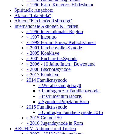
» 1996 Kath. Kongress Hildesheim
Spirituelle Angebote
Aktion "Lila Stola"
Aktion "KirchenVolksPredigt"
Internationale Aktionen & Treffen
» 1996 Internationaler Beginn
» 1997 Incontro
» 1999 Forum Europ. KatholikInnen
» 2001 Kirchenvolks-Synode
» 2005 Konklave
» 2005 Eucharistie-Synode
» 2006 - 10 Jahre Intern. Bewegung
» 2008 Bischofssynode
» 2013 Konklave
2014 Familiensynode
» Wir alle sind gefragt!
» Umfragen zur Familiensynode
» Instrumentum laboris
» Synoden-Projekt in Rom
2015 Familiensynode
» Umfragen Familiensynode 2015
» 2015 Council 50
» 2018 Jugendsynode in Rom
ARCHIV: Aktionen und Treffen
» 2002 - 2013 Weltjugendtage