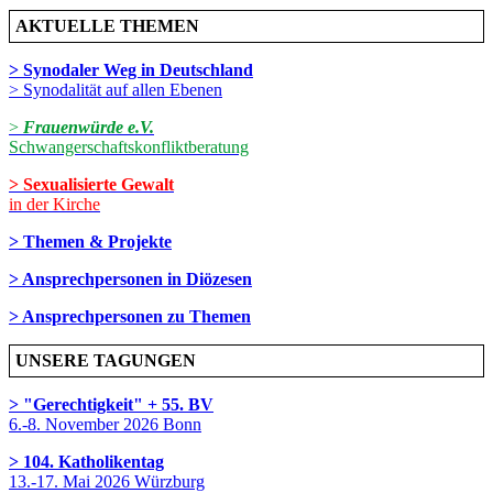
AKTUELLE THEMEN
> Synodaler Weg in Deutschland
> Synodalität auf allen Ebenen
>
Frauenwürde e.V.
Schwangerschaftskonfliktberatung
> Sexualisierte Gewalt
in der Kirche
> Themen & Projekte
> Ansprechpersonen in Diözesen
> Ansprechpersonen zu Themen
UNSERE TAGUNGEN
> "Gerechtigkeit" + 55. BV
6.-8. November 2026 Bonn
> 104. Katholikentag
13.-17. Mai 2026 Würzburg