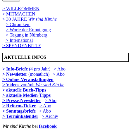
> WILLKOMMEN
> MITMACHEN
> 30 JAHRE
Wir sind Kirche
> Chroniken
> Worte der Ermutigung
> Tagung in Nürnberg
> International
> SPENDENBITTE
AKTUELLE INFOS
> Info-Briefe
(4 pro Jahr)
> Abo
> Newsletter
(monatlich)
> Abo
> Online-Veranstaltungen
> Videos
von/mit
Wir sind Kirche
> aktuelle Buch-Tipps
> aktuelle Medien-Tipps
> Presse-Newsletter
> Abo
> Reform-Ticker
> Abo
> Sonntagsbriefe
> Abo
> Terminkalender
> Archiv
Wir sind Kirche
bei
facebook