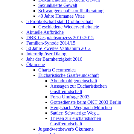
Sexualisierte Gewalt
Schwangerschaftskonfliktberatung
40 Jahre Humanae Vitae
5 Frohbotschaft statt Drohbotschaft
Geschiedene Wiederverheiratete
Aktuelle Aufbrüche
DBK Gesprächsprozess 2010-2015
Familien-Synode 2014/15
50 Jahre Zweites Vatikanum 2012
Interreligiöser Dialog
Jahr der Barmherzigkeit 2016
Ökumene
Charta Oecumenica
Eucharistische Gastfreundschaft
Abendmahlgemeinschaft
Aussagen zur Eucharistischen
Gastfreundschaft
Forsa Umfrage 2003
Gottesdienste beim ÖKT 2003 Berlin
Hengsbach: Weg nach München
Sattler: Schwierige Weg ...
Thesen zur eucharistischen
Gastfreundschaft
Jugendwettbewerb Ökumene