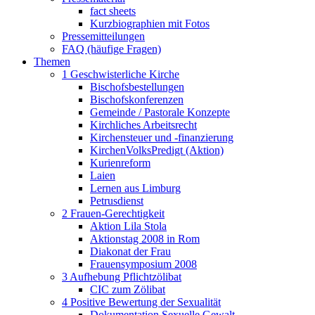
fact sheets
Kurzbiographien mit Fotos
Pressemitteilungen
FAQ (häufige Fragen)
Themen
1 Geschwisterliche Kirche
Bischofsbestellungen
Bischofskonferenzen
Gemeinde / Pastorale Konzepte
Kirchliches Arbeitsrecht
Kirchensteuer und -finanzierung
KirchenVolksPredigt (Aktion)
Kurienreform
Laien
Lernen aus Limburg
Petrusdienst
2 Frauen-Gerechtigkeit
Aktion Lila Stola
Aktionstag 2008 in Rom
Diakonat der Frau
Frauensymposium 2008
3 Aufhebung Pflichtzölibat
CIC zum Zölibat
4 Positive Bewertung der Sexualität
Dokumentation Sexuelle Gewalt