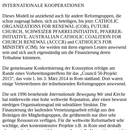
INTERNATIONALE KOOPERATIONEN
Dieses Modell ist anziehend auch für andere Reformgruppen, die
schon zugesagt haben, sich zu beteiligen, bis jetzt: CATHOLIC
ORGANIZATIONS FOR RENEWAL (COR), FUTURE
CHURCH, SCHWEIZER PFARREI-INITIATIVE, PFARRER-
INITIATIVE, AUSTRALIAN CATHOLIC COALITION FOR
CHURCH RENEWAL (ACCCR) and CATHOLICS FOR
MINISTRY (CfM). Sie werden mit ihren eigenen Leuten anwesend
sein und sich auch eigenständig um die Finanzierung deren
Teilnahme kümmern.
Die gemeinsame Konkretisierung der Konzeption erfolgte am
Rande eines Vorbereitungstreffens für das „Council 50-Projekt
2015“, das vom 1. bis 3. März 2014 in Rom stattfand. Dort waren
einige VertreterInnen der teilnehmenden Reformgruppen anwesend.
Die seit 1996 bestehende
Internationale Bewegung Wir sind Kirche
hat mittlerweile eine hohe weltweite Reputation, aber einen bewusst
niedrigen Organisationsgrad mit subsidiärer Struktur. Die
Finanzierung der laufenden Vernetzungsarbeit erfolgt aus den
Beiträgen der Mitgliedsgruppen, die größtenteils nur über sehr
geringe Ressourcen verfügen. Für die weltweite Reformarbeit sehr
wichtige, aber kostenintensive Projekte z.B. in Rom sind deshalb