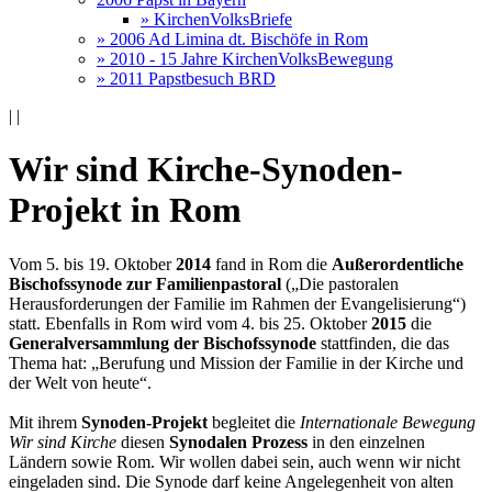
» KirchenVolksBriefe
» 2006 Ad Limina dt. Bischöfe in Rom
» 2010 - 15 Jahre KirchenVolksBewegung
» 2011 Papstbesuch BRD
|
|
Wir sind Kirche-Synoden-
Projekt in Rom
Vom 5. bis 19. Oktober
2014
fand in Rom die
Außerordentliche
Bischofssynode zur Familienpastoral
(„Die pastoralen
Herausforderungen der Familie im Rahmen der Evangelisierung“)
statt. Ebenfalls in Rom wird vom 4. bis 25. Oktober
2015
die
Generalversammlung der Bischofssynode
stattfinden, die das
Thema hat: „Berufung und Mission der Familie in der Kirche und
der Welt von heute“.
Mit ihrem
Synoden-Projekt
begleitet die
Internationale Bewegung
Wir sind Kirche
diesen
Synodalen Prozess
in den einzelnen
Ländern sowie Rom. Wir wollen dabei sein, auch wenn wir nicht
eingeladen sind. Die Synode darf keine Angelegenheit von alten