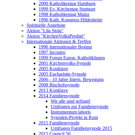
2000 Katholikentag Hamburg
1999 Ev. Kirchentag Stuttgart
1998 Katholikentag Mainz
1996 Kath. Kongress Hildesheim
Spirituelle Angebote
Aktion "Lila Stola"
Aktion "KirchenVolksPredigt"
Internationale Aktionen & Treffen
1996 Internationaler Beginn
1997 Incontro
1999 Forum Europ. KatholikInnen
2001 Kirchenvolks-Synode
2005 Konklave
2005 Eucharistie-Synode
2006 - 10 Jahre Intern. Bewegung
2008 Bischofssynode
2013 Konklave
2014 Familiensynode
Wir alle sind gefragt!
Umfragen zur Familiensynode
Instrumentum laboris
Synoden-Projekt in Rom
2015 Familiensynode
Umfragen Familiensynode 2015
2015 Council 50