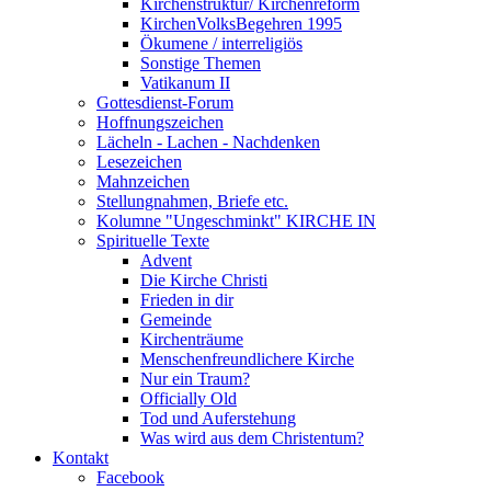
Kirchenstruktur/ Kirchenreform
KirchenVolksBegehren 1995
Ökumene / interreligiös
Sonstige Themen
Vatikanum II
Gottesdienst-Forum
Hoffnungszeichen
Lächeln - Lachen - Nachdenken
Lesezeichen
Mahnzeichen
Stellungnahmen, Briefe etc.
Kolumne "Ungeschminkt" KIRCHE IN
Spirituelle Texte
Advent
Die Kirche Christi
Frieden in dir
Gemeinde
Kirchenträume
Menschenfreundlichere Kirche
Nur ein Traum?
Officially Old
Tod und Auferstehung
Was wird aus dem Christentum?
Kontakt
Facebook