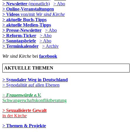
> Newsletter
(monatlich)
> Abo
> Online-Veranstaltungen
> Videos
von/mit
Wir sind Kirche
> aktuelle Buch-Tipps
> aktuelle Medien-Tipps
> Presse-Newsletter
> Abo
> Reform-Ticker
> Abo
> Sonntagsbriefe
> Abo
> Terminkalender
> Archiv
Wir sind Kirche
bei
facebook
AKTUELLE THEMEN
> Synodaler Weg in Deutschland
> Synodalität auf allen Ebenen
>
Frauenwürde e.V.
Schwangerschaftskonfliktberatung
> Sexualisierte Gewalt
in der Kirche
> Themen & Projekte