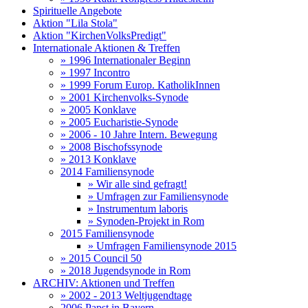
Spirituelle Angebote
Aktion "Lila Stola"
Aktion "KirchenVolksPredigt"
Internationale Aktionen & Treffen
» 1996 Internationaler Beginn
» 1997 Incontro
» 1999 Forum Europ. KatholikInnen
» 2001 Kirchenvolks-Synode
» 2005 Konklave
» 2005 Eucharistie-Synode
» 2006 - 10 Jahre Intern. Bewegung
» 2008 Bischofssynode
» 2013 Konklave
2014 Familiensynode
» Wir alle sind gefragt!
» Umfragen zur Familiensynode
» Instrumentum laboris
» Synoden-Projekt in Rom
2015 Familiensynode
» Umfragen Familiensynode 2015
» 2015 Council 50
» 2018 Jugendsynode in Rom
ARCHIV: Aktionen und Treffen
» 2002 - 2013 Weltjugendtage
2006 Papst in Bayern