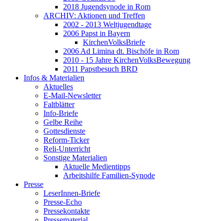
2018 Jugendsynode in Rom
ARCHIV: Aktionen und Treffen
2002 - 2013 Weltjugendtage
2006 Papst in Bayern
KirchenVolksBriefe
2006 Ad Limina dt. Bischöfe in Rom
2010 - 15 Jahre KirchenVolksBewegung
2011 Papstbesuch BRD
Infos & Materialien
Aktuelles
E-Mail-Newsletter
Faltblätter
Info-Briefe
Gelbe Reihe
Gottesdienste
Reform-Ticker
Reli-Unterricht
Sonstige Materialien
Aktuelle Medientipps
Arbeitshilfe Familien-Synode
Presse
LeserInnen-Briefe
Presse-Echo
Pressekontakte
Pressematerial