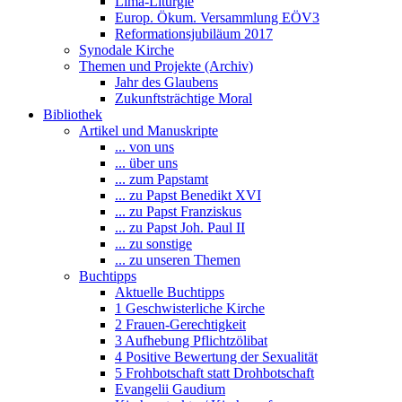
Lima-Liturgie
Europ. Ökum. Versammlung EÖV3
Reformationsjubiläum 2017
Synodale Kirche
Themen und Projekte (Archiv)
Jahr des Glaubens
Zukunftsträchtige Moral
Bibliothek
Artikel und Manuskripte
... von uns
... über uns
... zum Papstamt
... zu Papst Benedikt XVI
... zu Papst Franziskus
... zu Papst Joh. Paul II
... zu sonstige
... zu unseren Themen
Buchtipps
Aktuelle Buchtipps
1 Geschwisterliche Kirche
2 Frauen-Gerechtigkeit
3 Aufhebung Pflichtzölibat
4 Positive Bewertung der Sexualität
5 Frohbotschaft statt Drohbotschaft
Evangelii Gaudium