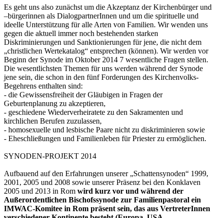
Es geht uns also zunächst um die Akzeptanz der Kirchenbürger und
–bürgerinnen als DialogpartnerInnen und um die spirituelle und
ideelle Unterstützung für alle Arten von Familien. Wir wenden uns
gegen die aktuell immer noch bestehenden starken
Diskriminierungen und Sanktionierungen für jene, die nicht dem
„christlichen Wertekatalog“ entsprechen (können). Wir werden vor
Beginn der Synode im Oktober 2014 7 wesentliche Fragen stellen.
Die wesentlichsten Themen für uns werden während der Synode
jene sein, die schon in den fünf Forderungen des Kirchenvolks-
Begehrens enthalten sind:
- die Gewissensfreiheit der Gläubigen in Fragen der
Geburtenplanung zu akzeptieren,
- geschiedene Wiederverheiratete zu den Sakramenten und
kirchlichen Berufen zuzulassen,
- homosexuelle und lesbische Paare nicht zu diskriminieren sowie
- Eheschließungen und Familienleben für Priester zu ermöglichen.
SYNODEN-PROJEKT 2014
Aufbauend auf den Erfahrungen unserer „Schattensynoden“ 1999,
2001, 2005 und 2008 sowie unserer Präsenz bei den Konklaven
2005 und 2013 in Rom
wird kurz vor und während der
Außerordentlichen Bischofssynode zur Familienpastoral ein
IMWAC-Komitee in Rom präsent sein, das aus VertreterInnen
verschiedener Kontinente besteht (Europa, USA,