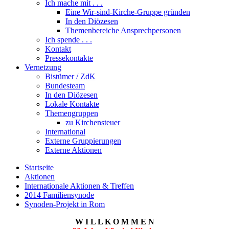
Ich mache mit . . .
Eine Wir-sind-Kirche-Gruppe gründen
In den Diözesen
Themenbereiche Ansprechpersonen
Ich spende . . .
Kontakt
Pressekontakte
Vernetzung
Bistümer / ZdK
Bundesteam
In den Diözesen
Lokale Kontakte
Themengruppen
zu Kirchensteuer
International
Externe Gruppierungen
Externe Aktionen
Startseite
Aktionen
Internationale Aktionen & Treffen
2014 Familiensynode
Synoden-Projekt in Rom
W I L L K O M M E N