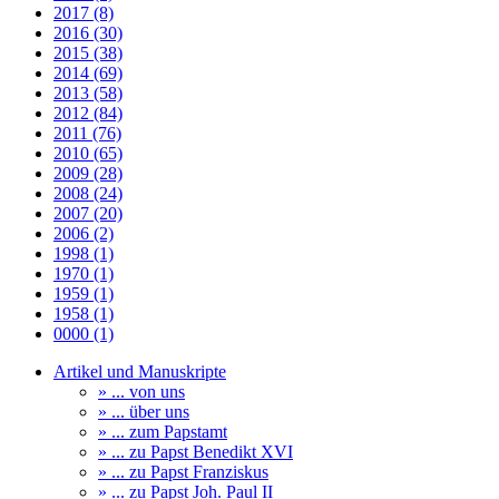
2017 (8)
2016 (30)
2015 (38)
2014 (69)
2013 (58)
2012 (84)
2011 (76)
2010 (65)
2009 (28)
2008 (24)
2007 (20)
2006 (2)
1998 (1)
1970 (1)
1959 (1)
1958 (1)
0000 (1)
Artikel und Manuskripte
» ... von uns
» ... über uns
» ... zum Papstamt
» ... zu Papst Benedikt XVI
» ... zu Papst Franziskus
» ... zu Papst Joh. Paul II