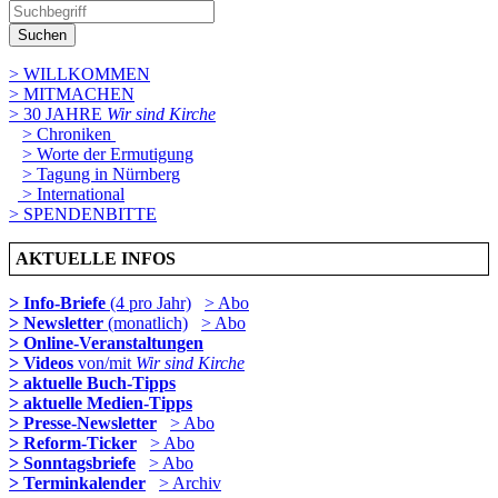
Suchen
> WILLKOMMEN
> MITMACHEN
> 30 JAHRE
Wir sind Kirche
> Chroniken
> Worte der Ermutigung
> Tagung in Nürnberg
> International
> SPENDENBITTE
AKTUELLE INFOS
> Info-Briefe
(4 pro Jahr)
> Abo
> Newsletter
(monatlich)
> Abo
> Online-Veranstaltungen
> Videos
von/mit
Wir sind Kirche
> aktuelle Buch-Tipps
> aktuelle Medien-Tipps
> Presse-Newsletter
> Abo
> Reform-Ticker
> Abo
> Sonntagsbriefe
> Abo
> Terminkalender
> Archiv