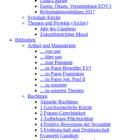
Lima-Liturgie
Europ. Ökum. Versammlung EÖV3
Reformationsjubiläum 2017
Synodale Kirche
Themen und Projekte (Archiv)
Jahr des Glaubens
Zukunftsträchtige Moral
Bibliothek
Artikel und Manuskripte
... von uns
... über uns
... zum Papstamt
... zu Papst Benedikt XVI
... zu Papst Franziskus
... zu Papst Joh. Paul II
... zu sonstige
... zu unseren Themen
Buchtipps
Aktuelle Buchtipps
1 Geschwisterliche Kirche
2 Frauen-Gerechtigkeit
3 Aufhebung Pflichtzölibat
4 Positive Bewertung der Sexualität
5 Frohbotschaft statt Drohbotschaft
Evangelii Gaudium