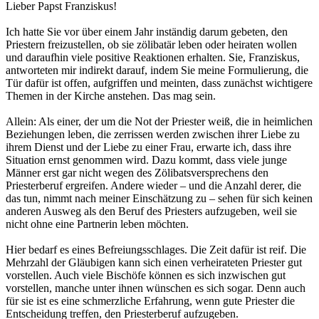
Lieber Papst Franziskus!
Ich hatte Sie vor über einem Jahr inständig darum gebeten, den
Priestern freizustellen, ob sie zölibatär leben oder heiraten wollen
und daraufhin viele positive Reaktionen erhalten. Sie, Franziskus,
antworteten mir indirekt darauf, indem Sie meine Formulierung, die
Tür dafür ist offen, aufgriffen und meinten, dass zunächst wichtigere
Themen in der Kirche anstehen. Das mag sein.
Allein: Als einer, der um die Not der Priester weiß, die in heimlichen
Beziehungen leben, die zerrissen werden zwischen ihrer Liebe zu
ihrem Dienst und der Liebe zu einer Frau, erwarte ich, dass ihre
Situation ernst genommen wird. Dazu kommt, dass viele junge
Männer erst gar nicht wegen des Zölibatsversprechens den
Priesterberuf ergreifen. Andere wieder – und die Anzahl derer, die
das tun, nimmt nach meiner Einschätzung zu – sehen für sich keinen
anderen Ausweg als den Beruf des Priesters aufzugeben, weil sie
nicht ohne eine Partnerin leben möchten.
Hier bedarf es eines Befreiungsschlages. Die Zeit dafür ist reif. Die
Mehrzahl der Gläubigen kann sich einen verheirateten Priester gut
vorstellen. Auch viele Bischöfe können es sich inzwischen gut
vorstellen, manche unter ihnen wünschen es sich sogar. Denn auch
für sie ist es eine schmerzliche Erfahrung, wenn gute Priester die
Entscheidung treffen, den Priesterberuf aufzugeben.