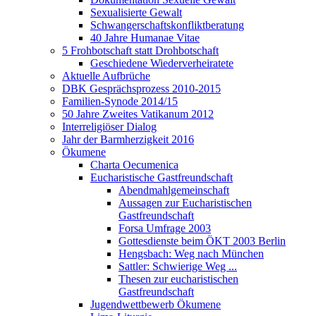
Sexualisierte Gewalt
Schwangerschaftskonfliktberatung
40 Jahre Humanae Vitae
5 Frohbotschaft statt Drohbotschaft
Geschiedene Wiederverheiratete
Aktuelle Aufbrüche
DBK Gesprächsprozess 2010-2015
Familien-Synode 2014/15
50 Jahre Zweites Vatikanum 2012
Interreligiöser Dialog
Jahr der Barmherzigkeit 2016
Ökumene
Charta Oecumenica
Eucharistische Gastfreundschaft
Abendmahlgemeinschaft
Aussagen zur Eucharistischen
Gastfreundschaft
Forsa Umfrage 2003
Gottesdienste beim ÖKT 2003 Berlin
Hengsbach: Weg nach München
Sattler: Schwierige Weg ...
Thesen zur eucharistischen
Gastfreundschaft
Jugendwettbewerb Ökumene