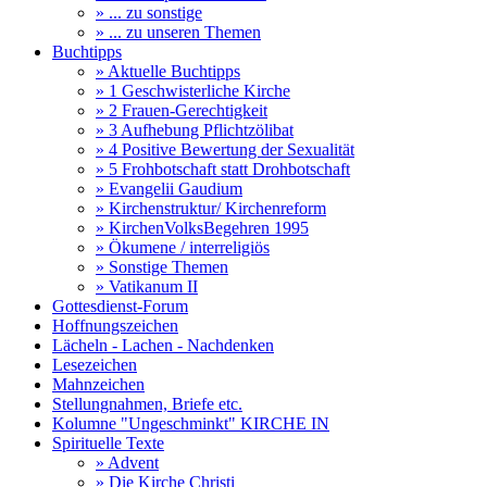
» ... zu sonstige
» ... zu unseren Themen
Buchtipps
» Aktuelle Buchtipps
» 1 Geschwisterliche Kirche
» 2 Frauen-Gerechtigkeit
» 3 Aufhebung Pflichtzölibat
» 4 Positive Bewertung der Sexualität
» 5 Frohbotschaft statt Drohbotschaft
» Evangelii Gaudium
» Kirchenstruktur/ Kirchenreform
» KirchenVolksBegehren 1995
» Ökumene / interreligiös
» Sonstige Themen
» Vatikanum II
Gottesdienst-Forum
Hoffnungszeichen
Lächeln - Lachen - Nachdenken
Lesezeichen
Mahnzeichen
Stellungnahmen, Briefe etc.
Kolumne "Ungeschminkt" KIRCHE IN
Spirituelle Texte
» Advent
» Die Kirche Christi