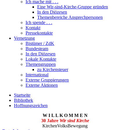
Ich mache mit . . .
Eine Wir-sind-Kirche-Gruppe gründen
In den Diözesen
Themenbereiche Ansprechpersonen
Ich spende . . .
Kontakt
Pressekontakte
Vernetzung
Bistümer / ZdK
Bundesteam
In den Diözesen
Lokale Kontakte
Themengruppen
zu Kirchensteuer
International
Externe Gruppierungen
Externe Aktionen
Startseite
Bibliothek
Hoffnungszeichen
W I L L K O M M E N
30 Jahre
Wir sind Kirche
KirchenVolksBewegung