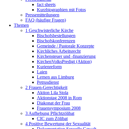
fact sheets
Kurzbiographien mit Fotos
Pressemitteilungen
FAQ (häufige Fragen)
Themen
1 Geschwisterliche Kirche
Bischofsbestellungen
Bischofskonferenzen
Gemeinde / Pastorale Konzepte
Kirchliches Arbeitsrecht
Kirchensteuer und -finanzierung
KirchenVolksPredigt (Aktion)
Kurienreform
Laien
Lernen aus Limburg
Petrusdienst
2 Frauen-Gerechtigkeit
Aktion Lila Stola
Aktionstag 2008 in Rom
Diakonat der Frau
Frauensymposium 2008
3 Aufhebung Pflichtzölibat
CIC zum Zölibat
4 Positive Bewertung der Sexualität
Dokumentation Sexuelle Gewalt