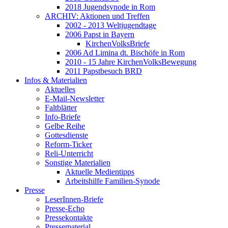
2018 Jugendsynode in Rom
ARCHIV: Aktionen und Treffen
2002 - 2013 Weltjugendtage
2006 Papst in Bayern
KirchenVolksBriefe
2006 Ad Limina dt. Bischöfe in Rom
2010 - 15 Jahre KirchenVolksBewegung
2011 Papstbesuch BRD
Infos & Materialien
Aktuelles
E-Mail-Newsletter
Faltblätter
Info-Briefe
Gelbe Reihe
Gottesdienste
Reform-Ticker
Reli-Unterricht
Sonstige Materialien
Aktuelle Medientipps
Arbeitshilfe Familien-Synode
Presse
LeserInnen-Briefe
Presse-Echo
Pressekontakte
Pressematerial