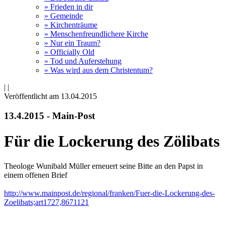
» Frieden in dir
» Gemeinde
» Kirchenträume
» Menschenfreundlichere Kirche
» Nur ein Traum?
» Officially Old
» Tod und Auferstehung
» Was wird aus dem Christentum?
|
|
Veröffentlicht am 13­.04.2015
13.4.2015 - Main-Post
Für die Lockerung des Zölibats
Theologe Wunibald Müller erneuert seine Bitte an den Papst in
einem offenen Brief
http://www.mainpost.de/regional/franken/Fuer-die-Lockerung-des-
Zoelibats;art1727,8671121