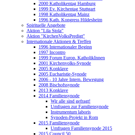
2000 Katholikentag Hamburg
1999 Ev. Kirchentag Stuttgart
1998 Katholikentag Mainz
1996 Kath. Kongress Hildesheim
Spirituelle Angebote
Aktion "Lila Stola"
Aktion "KirchenVolksPredigt"
Internationale Aktionen & Treffen
1996 Internationaler Beginn
1997 Incontro
1999 Forum Europ. KatholikInnen
2001 Kirchenvolks-Synode
2005 Konklave
2005 Eucharistie-Synode
2006 - 10 Jahre Intern. Bewegung
2008 Bischofssynode
2013 Konklave
2014 Familiensynode
Wir alle sind gefragt!
Umfragen zur Familiensynode
Instrumentum laboris
Synoden-Projekt in Rom
2015 Familiensynode
Umfragen Familiensynode 2015
2015 Council 50