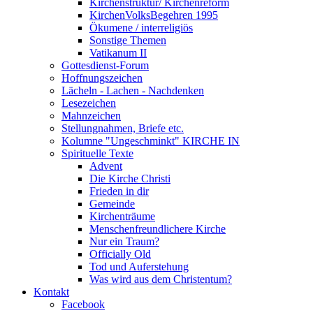
Kirchenstruktur/ Kirchenreform
KirchenVolksBegehren 1995
Ökumene / interreligiös
Sonstige Themen
Vatikanum II
Gottesdienst-Forum
Hoffnungszeichen
Lächeln - Lachen - Nachdenken
Lesezeichen
Mahnzeichen
Stellungnahmen, Briefe etc.
Kolumne "Ungeschminkt" KIRCHE IN
Spirituelle Texte
Advent
Die Kirche Christi
Frieden in dir
Gemeinde
Kirchenträume
Menschenfreundlichere Kirche
Nur ein Traum?
Officially Old
Tod und Auferstehung
Was wird aus dem Christentum?
Kontakt
Facebook