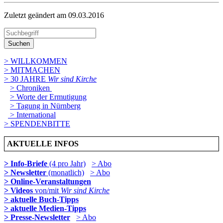
Zuletzt geändert am 09­.03.2016
Suchen
> WILLKOMMEN
> MITMACHEN
> 30 JAHRE
Wir sind Kirche
> Chroniken
> Worte der Ermutigung
> Tagung in Nürnberg
> International
> SPENDENBITTE
AKTUELLE INFOS
> Info-Briefe
(4 pro Jahr)
> Abo
> Newsletter
(monatlich)
> Abo
> Online-Veranstaltungen
> Videos
von/mit
Wir sind Kirche
> aktuelle Buch-Tipps
> aktuelle Medien-Tipps
> Presse-Newsletter
> Abo