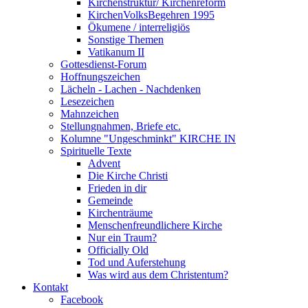
Kirchenstruktur/ Kirchenreform
KirchenVolksBegehren 1995
Ökumene / interreligiös
Sonstige Themen
Vatikanum II
Gottesdienst-Forum
Hoffnungszeichen
Lächeln - Lachen - Nachdenken
Lesezeichen
Mahnzeichen
Stellungnahmen, Briefe etc.
Kolumne "Ungeschminkt" KIRCHE IN
Spirituelle Texte
Advent
Die Kirche Christi
Frieden in dir
Gemeinde
Kirchenträume
Menschenfreundlichere Kirche
Nur ein Traum?
Officially Old
Tod und Auferstehung
Was wird aus dem Christentum?
Kontakt
Facebook