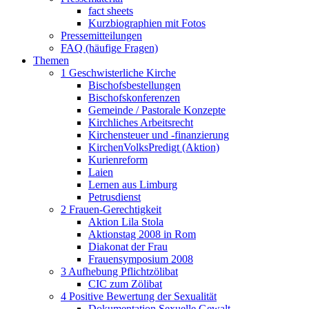
fact sheets
Kurzbiographien mit Fotos
Pressemitteilungen
FAQ (häufige Fragen)
Themen
1 Geschwisterliche Kirche
Bischofsbestellungen
Bischofskonferenzen
Gemeinde / Pastorale Konzepte
Kirchliches Arbeitsrecht
Kirchensteuer und -finanzierung
KirchenVolksPredigt (Aktion)
Kurienreform
Laien
Lernen aus Limburg
Petrusdienst
2 Frauen-Gerechtigkeit
Aktion Lila Stola
Aktionstag 2008 in Rom
Diakonat der Frau
Frauensymposium 2008
3 Aufhebung Pflichtzölibat
CIC zum Zölibat
4 Positive Bewertung der Sexualität
Dokumentation Sexuelle Gewalt