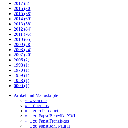
2017 (8)
2016 (30)
2015 (38)
2014 (69)
2013 (58)
2012 (84)
2011 (76)
2010 (65)
2009 (28)
2008 (24)
2007 (20)
2006 (2)
1998 (1)
1970 (1)
1959 (1)
1958 (1)
0000 (1)
Artikel und Manuskripte
» ... von uns
» ... über uns
» ... zum Papstamt
» ... zu Papst Benedikt XVI
» ... zu Papst Franziskus
» ... zu Papst Joh. Paul II