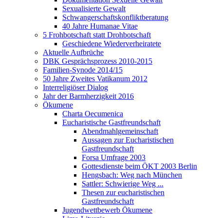
Sexualisierte Gewalt
Schwangerschaftskonfliktberatung
40 Jahre Humanae Vitae
5 Frohbotschaft statt Drohbotschaft
Geschiedene Wiederverheiratete
Aktuelle Aufbrüche
DBK Gesprächsprozess 2010-2015
Familien-Synode 2014/15
50 Jahre Zweites Vatikanum 2012
Interreligiöser Dialog
Jahr der Barmherzigkeit 2016
Ökumene
Charta Oecumenica
Eucharistische Gastfreundschaft
Abendmahlgemeinschaft
Aussagen zur Eucharistischen
Gastfreundschaft
Forsa Umfrage 2003
Gottesdienste beim ÖKT 2003 Berlin
Hengsbach: Weg nach München
Sattler: Schwierige Weg ...
Thesen zur eucharistischen
Gastfreundschaft
Jugendwettbewerb Ökumene