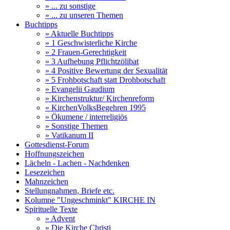
» ... zu sonstige
» ... zu unseren Themen
Buchtipps
» Aktuelle Buchtipps
» 1 Geschwisterliche Kirche
» 2 Frauen-Gerechtigkeit
» 3 Aufhebung Pflichtzölibat
» 4 Positive Bewertung der Sexualität
» 5 Frohbotschaft statt Drohbotschaft
» Evangelii Gaudium
» Kirchenstruktur/ Kirchenreform
» KirchenVolksBegehren 1995
» Ökumene / interreligiös
» Sonstige Themen
» Vatikanum II
Gottesdienst-Forum
Hoffnungszeichen
Lächeln - Lachen - Nachdenken
Lesezeichen
Mahnzeichen
Stellungnahmen, Briefe etc.
Kolumne "Ungeschminkt" KIRCHE IN
Spirituelle Texte
» Advent
» Die Kirche Christi