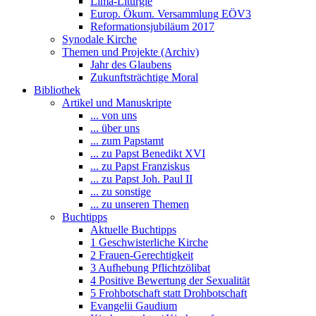
Lima-Liturgie
Europ. Ökum. Versammlung EÖV3
Reformationsjubiläum 2017
Synodale Kirche
Themen und Projekte (Archiv)
Jahr des Glaubens
Zukunftsträchtige Moral
Bibliothek
Artikel und Manuskripte
... von uns
... über uns
... zum Papstamt
... zu Papst Benedikt XVI
... zu Papst Franziskus
... zu Papst Joh. Paul II
... zu sonstige
... zu unseren Themen
Buchtipps
Aktuelle Buchtipps
1 Geschwisterliche Kirche
2 Frauen-Gerechtigkeit
3 Aufhebung Pflichtzölibat
4 Positive Bewertung der Sexualität
5 Frohbotschaft statt Drohbotschaft
Evangelii Gaudium