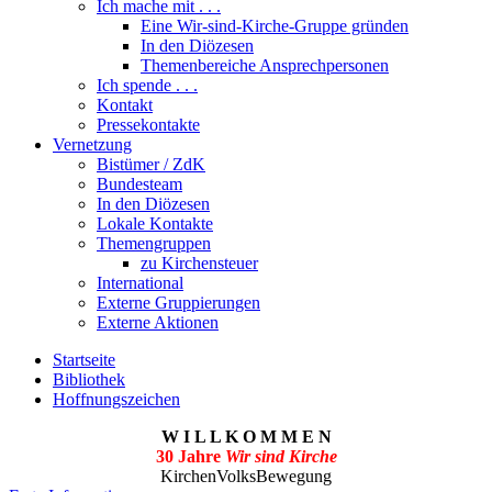
Ich mache mit . . .
Eine Wir-sind-Kirche-Gruppe gründen
In den Diözesen
Themenbereiche Ansprechpersonen
Ich spende . . .
Kontakt
Pressekontakte
Vernetzung
Bistümer / ZdK
Bundesteam
In den Diözesen
Lokale Kontakte
Themengruppen
zu Kirchensteuer
International
Externe Gruppierungen
Externe Aktionen
Startseite
Bibliothek
Hoffnungszeichen
W I L L K O M M E N
30 Jahre
Wir sind Kirche
KirchenVolksBewegung