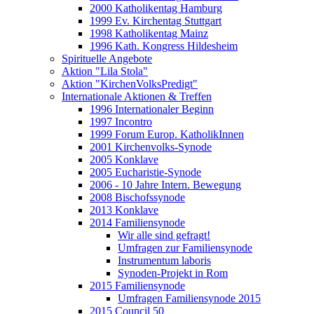
2000 Katholikentag Hamburg
1999 Ev. Kirchentag Stuttgart
1998 Katholikentag Mainz
1996 Kath. Kongress Hildesheim
Spirituelle Angebote
Aktion "Lila Stola"
Aktion "KirchenVolksPredigt"
Internationale Aktionen & Treffen
1996 Internationaler Beginn
1997 Incontro
1999 Forum Europ. KatholikInnen
2001 Kirchenvolks-Synode
2005 Konklave
2005 Eucharistie-Synode
2006 - 10 Jahre Intern. Bewegung
2008 Bischofssynode
2013 Konklave
2014 Familiensynode
Wir alle sind gefragt!
Umfragen zur Familiensynode
Instrumentum laboris
Synoden-Projekt in Rom
2015 Familiensynode
Umfragen Familiensynode 2015
2015 Council 50