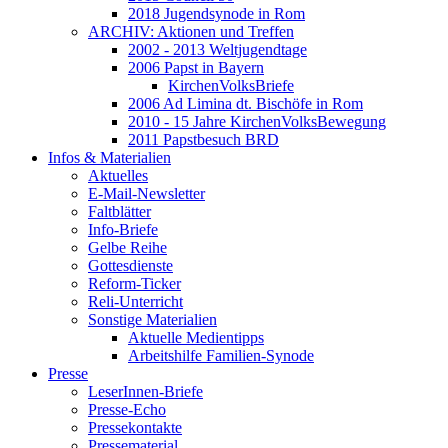
2018 Jugendsynode in Rom
ARCHIV: Aktionen und Treffen
2002 - 2013 Weltjugendtage
2006 Papst in Bayern
KirchenVolksBriefe
2006 Ad Limina dt. Bischöfe in Rom
2010 - 15 Jahre KirchenVolksBewegung
2011 Papstbesuch BRD
Infos & Materialien
Aktuelles
E-Mail-Newsletter
Faltblätter
Info-Briefe
Gelbe Reihe
Gottesdienste
Reform-Ticker
Reli-Unterricht
Sonstige Materialien
Aktuelle Medientipps
Arbeitshilfe Familien-Synode
Presse
LeserInnen-Briefe
Presse-Echo
Pressekontakte
Pressematerial