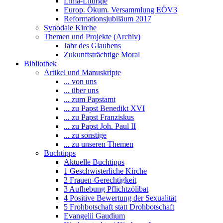
Lima-Liturgie
Europ. Ökum. Versammlung EÖV3
Reformationsjubiläum 2017
Synodale Kirche
Themen und Projekte (Archiv)
Jahr des Glaubens
Zukunftsträchtige Moral
Bibliothek
Artikel und Manuskripte
... von uns
... über uns
... zum Papstamt
... zu Papst Benedikt XVI
... zu Papst Franziskus
... zu Papst Joh. Paul II
... zu sonstige
... zu unseren Themen
Buchtipps
Aktuelle Buchtipps
1 Geschwisterliche Kirche
2 Frauen-Gerechtigkeit
3 Aufhebung Pflichtzölibat
4 Positive Bewertung der Sexualität
5 Frohbotschaft statt Drohbotschaft
Evangelii Gaudium