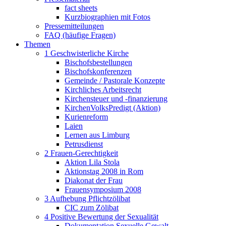
fact sheets
Kurzbiographien mit Fotos
Pressemitteilungen
FAQ (häufige Fragen)
Themen
1 Geschwisterliche Kirche
Bischofsbestellungen
Bischofskonferenzen
Gemeinde / Pastorale Konzepte
Kirchliches Arbeitsrecht
Kirchensteuer und -finanzierung
KirchenVolksPredigt (Aktion)
Kurienreform
Laien
Lernen aus Limburg
Petrusdienst
2 Frauen-Gerechtigkeit
Aktion Lila Stola
Aktionstag 2008 in Rom
Diakonat der Frau
Frauensymposium 2008
3 Aufhebung Pflichtzölibat
CIC zum Zölibat
4 Positive Bewertung der Sexualität
Dokumentation Sexuelle Gewalt