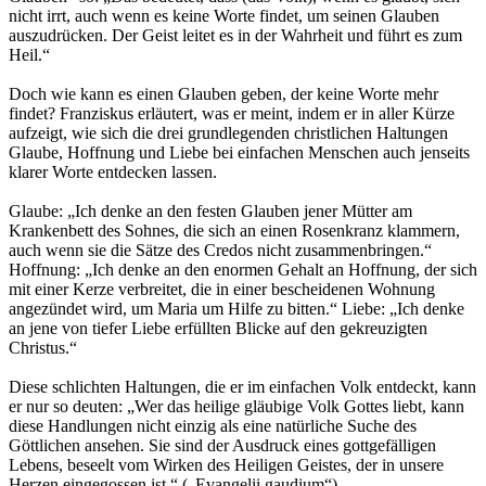
nicht irrt, auch wenn es keine Worte findet, um seinen Glauben
auszudrücken. Der Geist leitet es in der Wahrheit und führt es zum
Heil.“
Doch wie kann es einen Glauben geben, der keine Worte mehr
findet? Franziskus erläutert, was er meint, indem er in aller Kürze
aufzeigt, wie sich die drei grundlegenden christlichen Haltungen
Glaube, Hoffnung und Liebe bei einfachen Menschen auch jenseits
klarer Worte entdecken lassen.
Glaube: „Ich denke an den festen Glauben jener Mütter am
Krankenbett des Sohnes, die sich an einen Rosenkranz klammern,
auch wenn sie die Sätze des Credos nicht zusammenbringen.“
Hoffnung: „Ich denke an den enormen Gehalt an Hoffnung, der sich
mit einer Kerze verbreitet, die in einer bescheidenen Wohnung
angezündet wird, um Maria um Hilfe zu bitten.“ Liebe: „Ich denke
an jene von tiefer Liebe erfüllten Blicke auf den gekreuzigten
Christus.“
Diese schlichten Haltungen, die er im einfachen Volk entdeckt, kann
er nur so deuten: „Wer das heilige gläubige Volk Gottes liebt, kann
diese Handlungen nicht einzig als eine natürliche Suche des
Göttlichen ansehen. Sie sind der Ausdruck eines gottgefälligen
Lebens, beseelt vom Wirken des Heiligen Geistes, der in unsere
Herzen eingegossen ist.“ („Evangelii gaudium“)