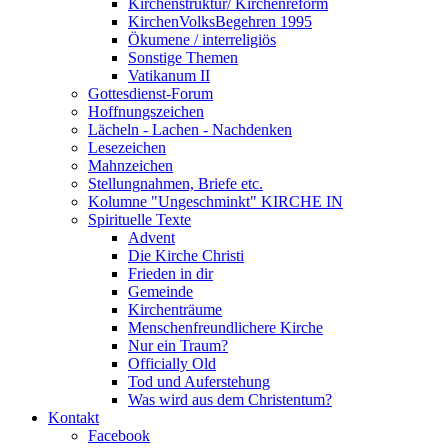
Kirchenstruktur/ Kirchenreform
KirchenVolksBegehren 1995
Ökumene / interreligiös
Sonstige Themen
Vatikanum II
Gottesdienst-Forum
Hoffnungszeichen
Lächeln - Lachen - Nachdenken
Lesezeichen
Mahnzeichen
Stellungnahmen, Briefe etc.
Kolumne "Ungeschminkt" KIRCHE IN
Spirituelle Texte
Advent
Die Kirche Christi
Frieden in dir
Gemeinde
Kirchenträume
Menschenfreundlichere Kirche
Nur ein Traum?
Officially Old
Tod und Auferstehung
Was wird aus dem Christentum?
Kontakt
Facebook