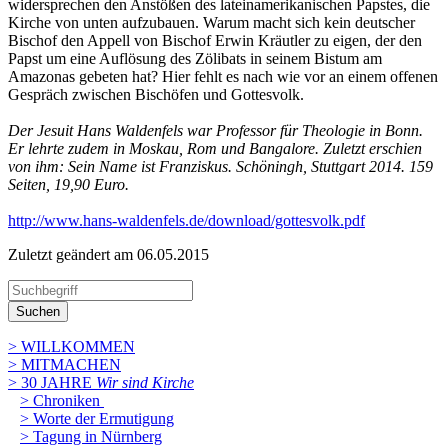
widersprechen den Anstößen des lateinamerikanischen Papstes, die
Kirche von unten aufzubauen. Warum macht sich kein deutscher
Bischof den Appell von Bischof Erwin Kräutler zu eigen, der den
Papst um eine Auflösung des Zölibats in seinem Bistum am
Amazonas gebeten hat? Hier fehlt es nach wie vor an einem offenen
Gespräch zwischen Bischöfen und Gottesvolk.
Der Jesuit Hans Waldenfels war Professor für Theologie in Bonn.
Er lehrte zudem in Moskau, Rom und Bangalore. Zuletzt erschien
von ihm: Sein Name ist Franziskus. Schöningh, Stuttgart 2014. 159
Seiten, 19,90 Euro.
http://www.hans-waldenfels.de/download/gottesvolk.pdf
Zuletzt geändert am 06­.05.2015
Suchen
> WILLKOMMEN
> MITMACHEN
> 30 JAHRE
Wir sind Kirche
> Chroniken
> Worte der Ermutigung
> Tagung in Nürnberg