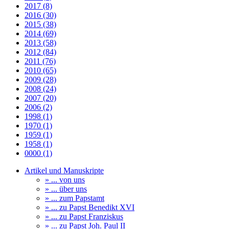
2017 (8)
2016 (30)
2015 (38)
2014 (69)
2013 (58)
2012 (84)
2011 (76)
2010 (65)
2009 (28)
2008 (24)
2007 (20)
2006 (2)
1998 (1)
1970 (1)
1959 (1)
1958 (1)
0000 (1)
Artikel und Manuskripte
» ... von uns
» ... über uns
» ... zum Papstamt
» ... zu Papst Benedikt XVI
» ... zu Papst Franziskus
» ... zu Papst Joh. Paul II