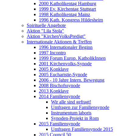
2000 Katholikentag Hamburg
1999 Ev. Kirchentag Stuttgart
1998 Katholikentag Mainz
1996 Kath. Kongress Hildesheim
Spirituelle Angebote
Aktion "Lila Stola"
Aktion "KirchenVolksPredigt"
Internationale Aktionen & Treffen
1996 Internationaler Beginn
1997 Incontro
1999 Forum Europ. KatholikInnen
2001 Kirchenvolks-Synode
2005 Konklave
2005 Eucharistie-Synode
2006 - 10 Jahre Intern. Bewegung
2008 Bischofssynode
2013 Konklave
2014 Familiensynode
Wir alle sind gefragt!
Umfragen zur Familiensynode
Instrumentum laboris
Synoden-Projekt in Rom
2015 Familiensynode
Umfragen Familiensynode 2015
2015 Council 50