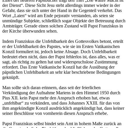
Eines der neueren Papstbücher trägt den Titel „Die wahre Macht ist
der Dienst“. Diese Sicht Jesu steht allerdings immer wieder in der
Gefahr, dass sie sich unter der Hand in ihr Gegenteil verkehrt. Das
Wort „Laien“ wird am Ende pejorativ verstanden, als seien sie
unmündige Subjekte, schließlich sogar Objekte der Betreuung durch
Amtsträger. Gerade einen solchen Zustand will Papst Franziskus in
der Kirche überwunden sehen.
Indem Franziskus die Unfehlbarkeit des Gottesvolkes betont, erteilt
er der Unfehlbarkeit des Papstes, wie sie im Ersten Vatikanischen
Konzil formuliert ist, jedoch keine Absage. Doch Unfehlbarkeit
bedeutet eben nicht, dass der Papst fehlerlos ist, dass alles, was er
sagt, als richtig zu gelten hat und widerspruchslose Zustimmung
erfordert. Das Erste Vatikanische Konzil hat die Ausübung der
päpstlichen Unfehlbarkeit an sehr klar beschriebene Bedingungen
geknüpft.
Man sollte sich daran erinnern, dass seit der feierlichen
Verkündigung der Aufnahme Mariens in den Himmel 1950 durch
Pius XII. kein Papst mehr den Anspruch erhoben hat, etwas
„unfehlbar“ zu verkünden, und dass Johannes XXIII. für das von
ihm angekündigte Konzil ausdrücklich angekündigt hat, dass keiner
seiner Beschlüsse von vornherein diesen Anspruch erhebe.
Papst Franziskus selbst bindet sein Amt in hohem Maße zurück an