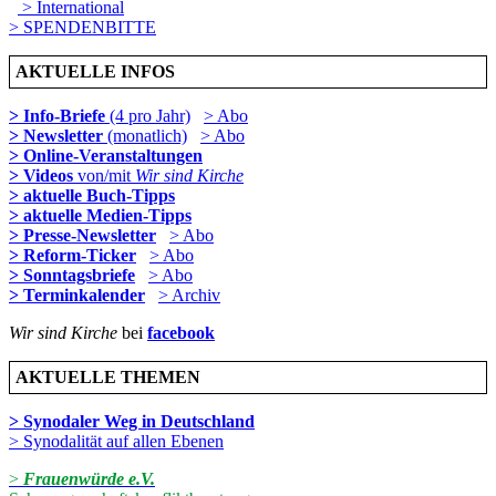
> International
> SPENDENBITTE
AKTUELLE INFOS
> Info-Briefe
(4 pro Jahr)
> Abo
> Newsletter
(monatlich)
> Abo
> Online-Veranstaltungen
> Videos
von/mit
Wir sind Kirche
> aktuelle Buch-Tipps
> aktuelle Medien-Tipps
> Presse-Newsletter
> Abo
> Reform-Ticker
> Abo
> Sonntagsbriefe
> Abo
> Terminkalender
> Archiv
Wir sind Kirche
bei
facebook
AKTUELLE THEMEN
> Synodaler Weg in Deutschland
> Synodalität auf allen Ebenen
>
Frauenwürde e.V.