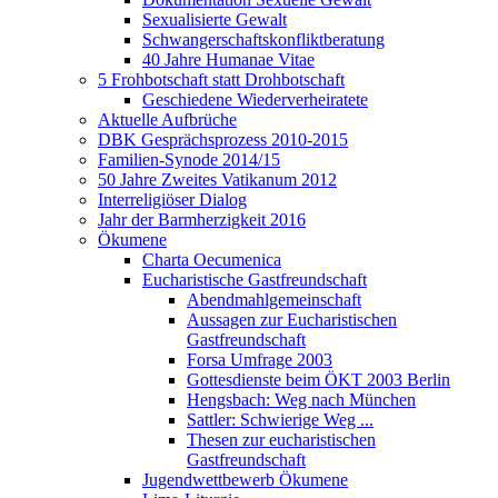
Sexualisierte Gewalt
Schwangerschaftskonfliktberatung
40 Jahre Humanae Vitae
5 Frohbotschaft statt Drohbotschaft
Geschiedene Wiederverheiratete
Aktuelle Aufbrüche
DBK Gesprächsprozess 2010-2015
Familien-Synode 2014/15
50 Jahre Zweites Vatikanum 2012
Interreligiöser Dialog
Jahr der Barmherzigkeit 2016
Ökumene
Charta Oecumenica
Eucharistische Gastfreundschaft
Abendmahlgemeinschaft
Aussagen zur Eucharistischen
Gastfreundschaft
Forsa Umfrage 2003
Gottesdienste beim ÖKT 2003 Berlin
Hengsbach: Weg nach München
Sattler: Schwierige Weg ...
Thesen zur eucharistischen
Gastfreundschaft
Jugendwettbewerb Ökumene