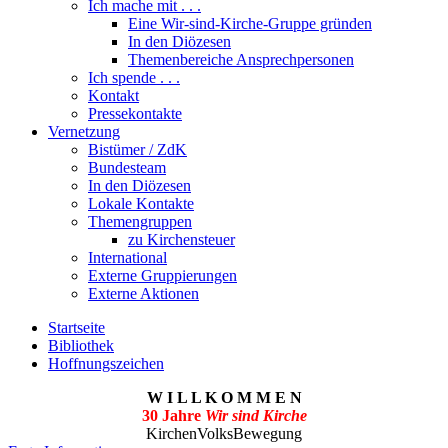
Ich mache mit . . .
Eine Wir-sind-Kirche-Gruppe gründen
In den Diözesen
Themenbereiche Ansprechpersonen
Ich spende . . .
Kontakt
Pressekontakte
Vernetzung
Bistümer / ZdK
Bundesteam
In den Diözesen
Lokale Kontakte
Themengruppen
zu Kirchensteuer
International
Externe Gruppierungen
Externe Aktionen
Startseite
Bibliothek
Hoffnungszeichen
W I L L K O M M E N
30 Jahre
Wir sind Kirche
KirchenVolksBewegung