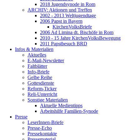
2018 Jugendsynode in Rom
ARCHIV: Aktionen und Treffen
2002 - 2013 Weltjugendtage
2006 Papst in Bayern
KirchenVolksBriefe
2006 Ad Limina dt. Bischöfe in Rom
2010 - 15 Jahre KirchenVolksBewegung
2011 Papstbesuch BRD
Infos & Materialien
Aktuelles
E-Mail-Newsletter
Faltblätter
Info-Briefe
Gelbe Reihe
Gottesdienste
Reform-Ticker
Reli-Unterricht
Sonstige Materialien
Aktuelle Medientipps
Arbeitshilfe Familien-Synode
Presse
LeserInnen-Briefe
Presse-Echo
Pressekontakte
Pressematerial