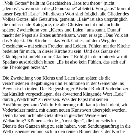
„Volk Gottes“ heißt im Griechischen „laos tou theou“ (nicht
„demos“, wovon sich die „Demokratie“ ableitet). Von „laos“ kommt
unser Begriff „Laie“. Mit diesem Wort sind folglich alle Glieder des
Volkes Gottes, alle Getauften, gemeint. „Laie“ ist also ursprünglich
die umfassende Kategorie, die alle Christen meint und auch die
spätere Zweiteilung von „Klerus und Laien“ umspannt. Darauf
macht der Papst als Erstes aufmerksam, wenn er sagt: „Das Volk ist
das Subjekt. Die Kirche ist das Volk Gottes auf dem Weg der
Geschichte – mit seinen Freuden und Leiden. Fühlen mit der Kirche
bedeutet für mich, in dieser Kirche zu sein. Und das Ganze der
Gläubigen ist unfehlbar im Glauben.“ Er fügt in dem Interview mit
Spadaro ausdrücklich hinzu: „Es ist also kein Fühlen, das sich auf
die Theologen bezieht.“
Die Zweiteilung von Klerus und Laien kam später, als die
verschiedenen Begabungen und Funktionen in der Gemeinde ins
Bewusstsein traten. Der Regensburger Bischof Rudolf Voderholzer
hat kürzlich vorgeschlagen, das abwertend klingende Wort „Laie“
durch „Weltchrist“ zu ersetzen. Was der Papst mit seinen
Ausführungen zum Volk in Erinnerung ruft, kann jedoch nicht, wie
Voderholzer meint, mit einem neuen Kunstwort überspielt werden.
Denn haben nicht alle Getauften in gleicher Weise einen
Weltauftrag? Können sich die „Amtsträger“, die ihrerseits im
Dienste des Ganzen tätig zu sein haben, vom Sendungsauftrag in die
Welt dispensieren und sich in den reinen Binnendienst der Kirche