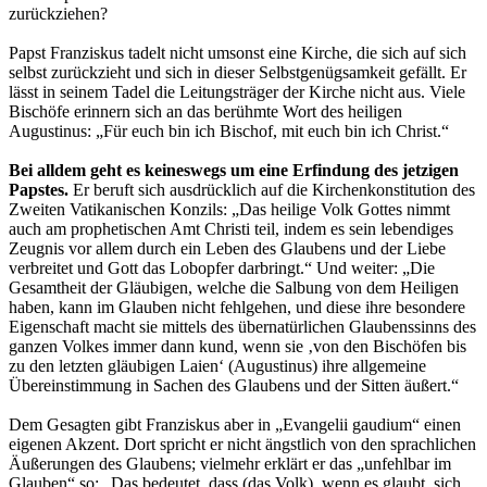
zurückziehen?
Papst Franziskus tadelt nicht umsonst eine Kirche, die sich auf sich
selbst zurückzieht und sich in dieser Selbstgenügsamkeit gefällt. Er
lässt in seinem Tadel die Leitungsträger der Kirche nicht aus. Viele
Bischöfe erinnern sich an das berühmte Wort des heiligen
Augustinus: „Für euch bin ich Bischof, mit euch bin ich Christ.“
Bei alldem geht es keineswegs um eine Erfindung des jetzigen
Papstes.
Er beruft sich ausdrücklich auf die Kirchenkonstitution des
Zweiten Vatikanischen Konzils: „Das heilige Volk Gottes nimmt
auch am prophetischen Amt Christi teil, indem es sein lebendiges
Zeugnis vor allem durch ein Leben des Glaubens und der Liebe
verbreitet und Gott das Lobopfer darbringt.“ Und weiter: „Die
Gesamtheit der Gläubigen, welche die Salbung von dem Heiligen
haben, kann im Glauben nicht fehlgehen, und diese ihre besondere
Eigenschaft macht sie mittels des übernatürlichen Glaubenssinns des
ganzen Volkes immer dann kund, wenn sie ‚von den Bischöfen bis
zu den letzten gläubigen Laien‘ (Augustinus) ihre allgemeine
Übereinstimmung in Sachen des Glaubens und der Sitten äußert.“
Dem Gesagten gibt Franziskus aber in „Evangelii gaudium“ einen
eigenen Akzent. Dort spricht er nicht ängstlich von den sprachlichen
Äußerungen des Glaubens; vielmehr erklärt er das „unfehlbar im
Glauben“ so: „Das bedeutet, dass (das Volk), wenn es glaubt, sich