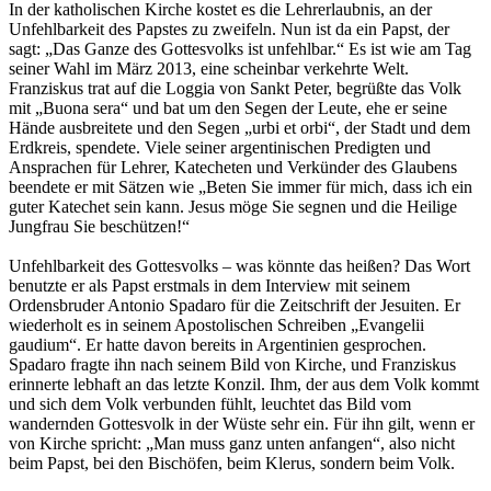
In der katholischen Kirche kostet es die Lehrerlaubnis, an der
Unfehlbarkeit des Papstes zu zweifeln. Nun ist da ein Papst, der
sagt: „Das Ganze des Gottesvolks ist unfehlbar.“ Es ist wie am Tag
seiner Wahl im März 2013, eine scheinbar verkehrte Welt.
Franziskus trat auf die Loggia von Sankt Peter, begrüßte das Volk
mit „Buona sera“ und bat um den Segen der Leute, ehe er seine
Hände ausbreitete und den Segen „urbi et orbi“, der Stadt und dem
Erdkreis, spendete. Viele seiner argentinischen Predigten und
Ansprachen für Lehrer, Katecheten und Verkünder des Glaubens
beendete er mit Sätzen wie „Beten Sie immer für mich, dass ich ein
guter Katechet sein kann. Jesus möge Sie segnen und die Heilige
Jungfrau Sie beschützen!“
Unfehlbarkeit des Gottesvolks – was könnte das heißen? Das Wort
benutzte er als Papst erstmals in dem Interview mit seinem
Ordensbruder Antonio Spadaro für die Zeitschrift der Jesuiten. Er
wiederholt es in seinem Apostolischen Schreiben „Evangelii
gaudium“. Er hatte davon bereits in Argentinien gesprochen.
Spadaro fragte ihn nach seinem Bild von Kirche, und Franziskus
erinnerte lebhaft an das letzte Konzil. Ihm, der aus dem Volk kommt
und sich dem Volk verbunden fühlt, leuchtet das Bild vom
wandernden Gottesvolk in der Wüste sehr ein. Für ihn gilt, wenn er
von Kirche spricht: „Man muss ganz unten anfangen“, also nicht
beim Papst, bei den Bischöfen, beim Klerus, sondern beim Volk.