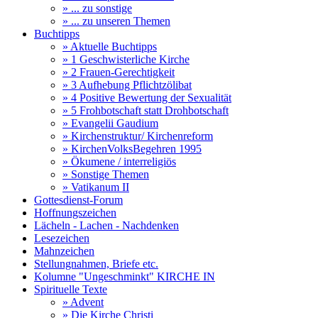
» ... zu sonstige
» ... zu unseren Themen
Buchtipps
» Aktuelle Buchtipps
» 1 Geschwisterliche Kirche
» 2 Frauen-Gerechtigkeit
» 3 Aufhebung Pflichtzölibat
» 4 Positive Bewertung der Sexualität
» 5 Frohbotschaft statt Drohbotschaft
» Evangelii Gaudium
» Kirchenstruktur/ Kirchenreform
» KirchenVolksBegehren 1995
» Ökumene / interreligiös
» Sonstige Themen
» Vatikanum II
Gottesdienst-Forum
Hoffnungszeichen
Lächeln - Lachen - Nachdenken
Lesezeichen
Mahnzeichen
Stellungnahmen, Briefe etc.
Kolumne "Ungeschminkt" KIRCHE IN
Spirituelle Texte
» Advent
» Die Kirche Christi