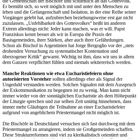
die Gemeinschaft der Bischöfe und schließlich an das Gottesvolk.
Er bemüht sich, so weit möglich mit und unter den Menschen zu
leben und die Gefangenschaft und Isolation, in der eine Reihe seiner
Vorgänger gelebt hat, aufzubrechen beziehungsweise erst gar nicht
zuzulassen. „Unfehlbarkeit des Gottesvolkes“ heißt im anderen
Extrem allerdings nicht: Jeder kann machen, was er will. Papst
Franziskus kennt besser als wir in Europa die Praxis der
Basisgemeinden, ihrer Stärken, aber auch ihrer Gefährdungen.
Schon als Bischof in Argentinien hat Jorge Bergoglio vor der „stets
drohenden Versuchung zu systematischer Kontestation und
überzogener Kritik“ gewarnt. Wichtig ist ihm, dass wir uns in allem
dem Ganzen verpflichtet fühlen und niemals sektiererisch werden.
Manche Reaktionen wie etwa Eucharistiefeiern ohne
autorisierten Vorsteher
sollten allerdings eher als Signal der
Ungeduld verstanden werden. Solchen Signalen mit dem Ausspruch
der Exkommunikation zu begegnen ist zu wenig. Man kann nicht
immer wieder von der sonntäglichen Eucharistie als dem Höhepunkt
der Liturgie sprechen und zur selben Zeit untätig hinnehmen, dass
immer mehr Gläubigen die Teilnahme an einer Eucharistiefeier
aufgrund von angeblichem Priestermangel nicht möglich ist.
Die Bischöfe in Deutschland versuchen sich fast durchweg mit dem
Priestermangel zu arrangieren, indem sie Großgemeinden schaffen.
Diese Strukturreformen sind viel zu klerikalistisch orientiert und