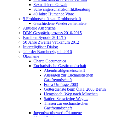
Sexualisierte Gewalt
Schwangerschaftskonfliktberatung
40 Jahre Humanae Vitae
5 Frohbotschaft statt Drohbotschaft
Geschiedene Wiederverheiratete
Aktuelle Aufbrüche
DBK Gesprächsprozess 2010-2015
Familien-Synode 2014/15
50 Jahre Zweites Vatikanum 2012
Interreligiöser Dialog
Jahr der Barmherzigkeit 2016
Ökumene
Charta Oecumenica
Eucharistische Gastfreundschaft
Abendmahlgemeinschaft
Aussagen zur Eucharistischen
Gastfreundschaft
Forsa Umfrage 2003
Gottesdienste beim ÖKT 2003 Berlin
Hengsbach: Weg nach München
Sattler: Schwierige Weg ...
Thesen zur eucharistischen
Gastfreundschaft
Jugendwettbewerb Ökumene