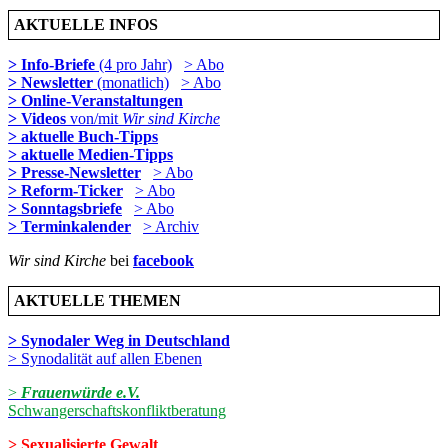
AKTUELLE INFOS
> Info-Briefe
(4 pro Jahr)
> Abo
> Newsletter
(monatlich)
> Abo
> Online-Veranstaltungen
> Videos
von/mit
Wir sind Kirche
> aktuelle Buch-Tipps
> aktuelle Medien-Tipps
> Presse-Newsletter
> Abo
> Reform-Ticker
> Abo
> Sonntagsbriefe
> Abo
> Terminkalender
> Archiv
Wir sind Kirche
bei
facebook
AKTUELLE THEMEN
> Synodaler Weg in Deutschland
> Synodalität auf allen Ebenen
>
Frauenwürde e.V.
Schwangerschaftskonfliktberatung
> Sexualisierte Gewalt