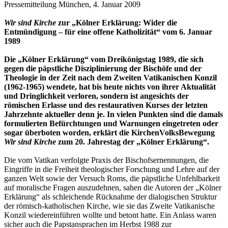
Pressemitteilung München, 4. Januar 2009
Wir sind Kirche
zur „Kölner Erklärung: Wider die
Entmündigung – für eine offene Katholizität“ vom 6. Januar
1989
Die „Kölner Erklärung“ vom Dreikönigstag 1989, die sich
gegen die päpstliche Disziplinierung der Bischöfe und der
Theologie in der Zeit nach dem Zweiten Vatikanischen Konzil
(1962-1965) wendete, hat bis heute nichts von ihrer Aktualität
und Dringlichkeit verloren, sondern ist angesichts der
römischen Erlasse und des restaurativen Kurses der letzten
Jahrzehnte aktueller denn je. In vielen Punkten sind die damals
formulierten Befürchtungen und Warnungen eingetreten oder
sogar überboten worden, erklärt die KirchenVolksBewegung
Wir sind Kirche
zum 20. Jahrestag der „Kölner Erklärung“.
Die vom Vatikan verfolgte Praxis der Bischofsernennungen, die
Eingriffe in die Freiheit theologischer Forschung und Lehre auf der
ganzen Welt sowie der Versuch Roms, die päpstliche Unfehlbarkeit
auf moralische Fragen auszudehnen, sahen die Autoren der „Kölner
Erklärung“ als schleichende Rücknahme der dialogischen Struktur
der römisch-katholischen Kirche, wie sie das Zweite Vatikanische
Konzil wiedereinführen wollte und betont hatte. Ein Anlass waren
sicher auch die Papstansprachen im Herbst 1988 zur