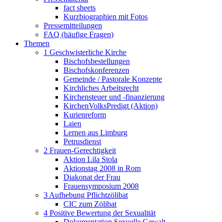
fact sheets
Kurzbiographien mit Fotos
Pressemitteilungen
FAQ (häufige Fragen)
Themen
1 Geschwisterliche Kirche
Bischofsbestellungen
Bischofskonferenzen
Gemeinde / Pastorale Konzepte
Kirchliches Arbeitsrecht
Kirchensteuer und -finanzierung
KirchenVolksPredigt (Aktion)
Kurienreform
Laien
Lernen aus Limburg
Petrusdienst
2 Frauen-Gerechtigkeit
Aktion Lila Stola
Aktionstag 2008 in Rom
Diakonat der Frau
Frauensymposium 2008
3 Aufhebung Pflichtzölibat
CIC zum Zölibat
4 Positive Bewertung der Sexualität
Dokumentation Sexuelle Gewalt