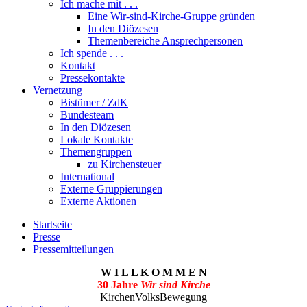
Ich mache mit . . .
Eine Wir-sind-Kirche-Gruppe gründen
In den Diözesen
Themenbereiche Ansprechpersonen
Ich spende . . .
Kontakt
Pressekontakte
Vernetzung
Bistümer / ZdK
Bundesteam
In den Diözesen
Lokale Kontakte
Themengruppen
zu Kirchensteuer
International
Externe Gruppierungen
Externe Aktionen
Startseite
Presse
Pressemitteilungen
W I L L K O M M E N
30 Jahre
Wir sind Kirche
KirchenVolksBewegung