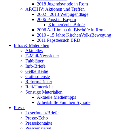
2018 Jugendsynode in Rom
ARCHIV: Aktionen und Treffen
2002 - 2013 Weltjugendtage
2006 Papst in Bayern
KirchenVolksBriefe
2006 Ad Limina dt. Bischöfe in Rom
2010 - 15 Jahre KirchenVolksBewegung
2011 Papstbesuch BRD
Infos & Materialien
Aktuelles
E-Mail-Newsletter
Faltblätter
Info-Briefe
Gelbe Reihe
Gottesdienste
Reform-Ticker
Reli-Unterricht
Sonstige Materialien
Aktuelle Medientipps
Arbeitshilfe Familien-Synode
Presse
LeserInnen-Briefe
Presse-Echo
Pressekontakte
Pressematerial