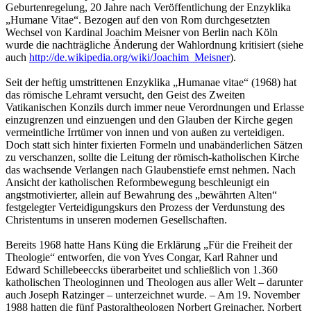
Geburtenregelung, 20 Jahre nach Veröffentlichung der Enzyklika
„Humane Vitae“. Bezogen auf den von Rom durchgesetzten
Wechsel von Kardinal Joachim Meisner von Berlin nach Köln
wurde die nachträgliche Änderung der Wahlordnung kritisiert (siehe
auch
http://de.wikipedia.org/wiki/Joachim_Meisner
).
Seit der heftig umstrittenen Enzyklika „Humanae vitae“ (1968) hat
das römische Lehramt versucht, den Geist des Zweiten
Vatikanischen Konzils durch immer neue Verordnungen und Erlasse
einzugrenzen und einzuengen und den Glauben der Kirche gegen
vermeintliche Irrtümer von innen und von außen zu verteidigen.
Doch statt sich hinter fixierten Formeln und unabänderlichen Sätzen
zu verschanzen, sollte die Leitung der römisch-katholischen Kirche
das wachsende Verlangen nach Glaubenstiefe ernst nehmen. Nach
Ansicht der katholischen Reformbewegung beschleunigt ein
angstmotivierter, allein auf Bewahrung des „bewährten Alten“
festgelegter Verteidigungskurs den Prozess der Verdunstung des
Christentums in unseren modernen Gesellschaften.
Bereits 1968 hatte Hans Küng die Erklärung „Für die Freiheit der
Theologie“ entworfen, die von Yves Congar, Karl Rahner und
Edward Schillebeeccks überarbeitet und schließlich von 1.360
katholischen Theologinnen und Theologen aus aller Welt – darunter
auch Joseph Ratzinger – unterzeichnet wurde. – Am 19. November
1988 hatten die fünf Pastoraltheologen Norbert Greinacher, Norbert