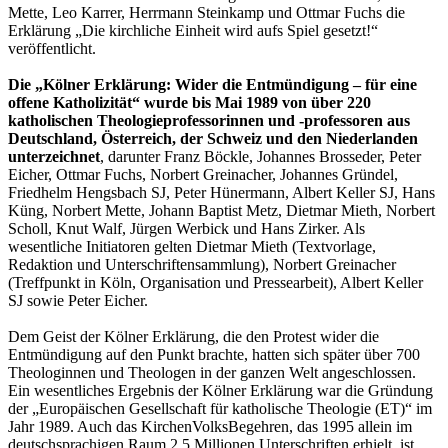
Mette, Leo Karrer, Herrmann Steinkamp und Ottmar Fuchs die
Erklärung „Die kirchliche Einheit wird aufs Spiel gesetzt!“
veröffentlicht.
Die „Kölner Erklärung: Wider die Entmündigung – für eine
offene Katholizität“ wurde bis Mai 1989 von über 220
katholischen Theologieprofessorinnen und -professoren aus
Deutschland, Österreich, der Schweiz und den Niederlanden
unterzeichnet
, darunter Franz Böckle, Johannes Brosseder, Peter
Eicher, Ottmar Fuchs, Norbert Greinacher, Johannes Gründel,
Friedhelm Hengsbach SJ, Peter Hünermann, Albert Keller SJ, Hans
Küng, Norbert Mette, Johann Baptist Metz, Dietmar Mieth, Norbert
Scholl, Knut Walf, Jürgen Werbick und Hans Zirker. Als
wesentliche Initiatoren gelten Dietmar Mieth (Textvorlage,
Redaktion und Unterschriftensammlung), Norbert Greinacher
(Treffpunkt in Köln, Organisation und Pressearbeit), Albert Keller
SJ sowie Peter Eicher.
Dem Geist der Kölner Erklärung, die den Protest wider die
Entmündigung auf den Punkt brachte, hatten sich später über 700
Theologinnen und Theologen in der ganzen Welt angeschlossen.
Ein wesentliches Ergebnis der Kölner Erklärung war die Gründung
der „Europäischen Gesellschaft für katholische Theologie (ET)“ im
Jahr 1989. Auch das KirchenVolksBegehren, das 1995 allein im
deutschsprachigen Raum 2,5 Millionen Unterschriften erhielt, ist