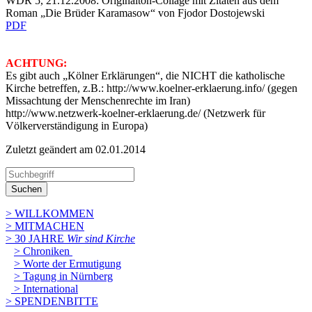
WDR 5, 21.12.2008: Originalton-Collage mit Zitaten aus dem
Roman „Die Brüder Karamasow“ von Fjodor Dostojewski
PDF
ACHTUNG:
Es gibt auch „Kölner Erklärungen“, die NICHT die katholische
Kirche betreffen, z.B.: http://www.koelner-erklaerung.info/ (gegen
Missachtung der Menschenrechte im Iran)
http://www.netzwerk-koelner-erklaerung.de/ (Netzwerk für
Völkerverständigung in Europa)
Zuletzt geändert am 02­.01.2014
Suchen
> WILLKOMMEN
> MITMACHEN
> 30 JAHRE
Wir sind Kirche
> Chroniken
> Worte der Ermutigung
> Tagung in Nürnberg
> International
> SPENDENBITTE