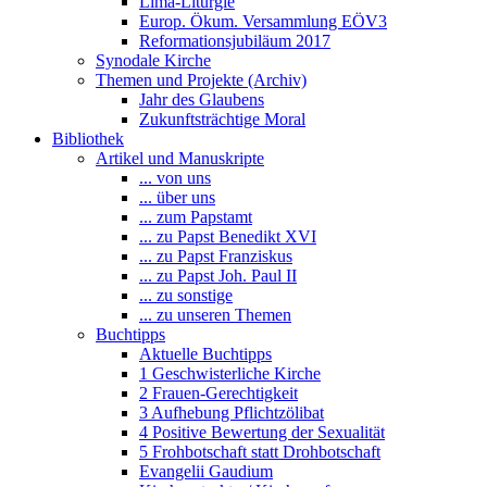
Lima-Liturgie
Europ. Ökum. Versammlung EÖV3
Reformationsjubiläum 2017
Synodale Kirche
Themen und Projekte (Archiv)
Jahr des Glaubens
Zukunftsträchtige Moral
Bibliothek
Artikel und Manuskripte
... von uns
... über uns
... zum Papstamt
... zu Papst Benedikt XVI
... zu Papst Franziskus
... zu Papst Joh. Paul II
... zu sonstige
... zu unseren Themen
Buchtipps
Aktuelle Buchtipps
1 Geschwisterliche Kirche
2 Frauen-Gerechtigkeit
3 Aufhebung Pflichtzölibat
4 Positive Bewertung der Sexualität
5 Frohbotschaft statt Drohbotschaft
Evangelii Gaudium