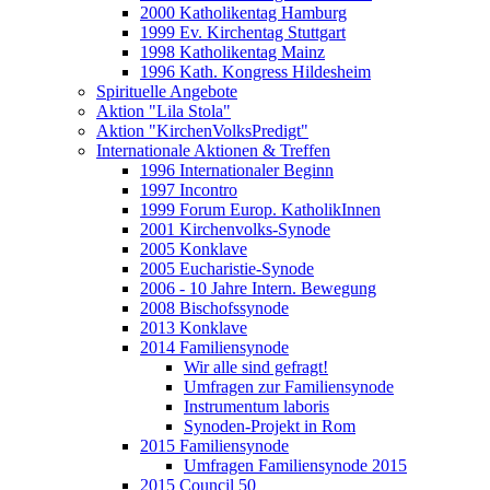
2000 Katholikentag Hamburg
1999 Ev. Kirchentag Stuttgart
1998 Katholikentag Mainz
1996 Kath. Kongress Hildesheim
Spirituelle Angebote
Aktion "Lila Stola"
Aktion "KirchenVolksPredigt"
Internationale Aktionen & Treffen
1996 Internationaler Beginn
1997 Incontro
1999 Forum Europ. KatholikInnen
2001 Kirchenvolks-Synode
2005 Konklave
2005 Eucharistie-Synode
2006 - 10 Jahre Intern. Bewegung
2008 Bischofssynode
2013 Konklave
2014 Familiensynode
Wir alle sind gefragt!
Umfragen zur Familiensynode
Instrumentum laboris
Synoden-Projekt in Rom
2015 Familiensynode
Umfragen Familiensynode 2015
2015 Council 50