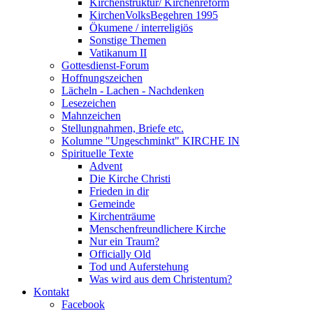
Kirchenstruktur/ Kirchenreform
KirchenVolksBegehren 1995
Ökumene / interreligiös
Sonstige Themen
Vatikanum II
Gottesdienst-Forum
Hoffnungszeichen
Lächeln - Lachen - Nachdenken
Lesezeichen
Mahnzeichen
Stellungnahmen, Briefe etc.
Kolumne "Ungeschminkt" KIRCHE IN
Spirituelle Texte
Advent
Die Kirche Christi
Frieden in dir
Gemeinde
Kirchenträume
Menschenfreundlichere Kirche
Nur ein Traum?
Officially Old
Tod und Auferstehung
Was wird aus dem Christentum?
Kontakt
Facebook