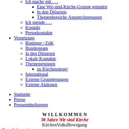
Ich mache mit . . .
Eine Wir-sind-Kirche-Gruppe gründen
In den Diözesen
Themenbereiche Ansprechpersonen
Ich spende . . .
Kontakt
Pressekontakte
Vernetzung
Bistümer / ZdK
Bundesteam
In den Diözesen
Lokale Kontakte
Themengruppen
zu Kirchensteuer
International
Externe Gruppierungen
Externe Aktionen
Startseite
Presse
Pressemitteilungen
W I L L K O M M E N
30 Jahre
Wir sind Kirche
KirchenVolksBewegung