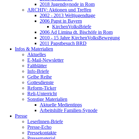
2018 Jugendsynode in Rom
ARCHIV: Aktionen und Treffen
2002 - 2013 Weltjugendtage
2006 Papst in Bayern
KirchenVolksBriefe
2006 Ad Limina dt. Bischöfe in Rom
2010 - 15 Jahre KirchenVolksBewegung
2011 Papstbesuch BRD
Infos & Materialien
Aktuelles
E-Mail-Newsletter
Faltblätter
Info-Briefe
Gelbe Reihe
Gottesdienste
Reform-Ticker
Reli-Unterricht
Sonstige Materialien
Aktuelle Medientipps
Arbeitshilfe Familien-Synode
Presse
LeserInnen-Briefe
Presse-Echo
Pressekontakte
Pressematerial