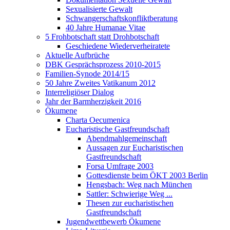
Sexualisierte Gewalt
Schwangerschaftskonfliktberatung
40 Jahre Humanae Vitae
5 Frohbotschaft statt Drohbotschaft
Geschiedene Wiederverheiratete
Aktuelle Aufbrüche
DBK Gesprächsprozess 2010-2015
Familien-Synode 2014/15
50 Jahre Zweites Vatikanum 2012
Interreligiöser Dialog
Jahr der Barmherzigkeit 2016
Ökumene
Charta Oecumenica
Eucharistische Gastfreundschaft
Abendmahlgemeinschaft
Aussagen zur Eucharistischen
Gastfreundschaft
Forsa Umfrage 2003
Gottesdienste beim ÖKT 2003 Berlin
Hengsbach: Weg nach München
Sattler: Schwierige Weg ...
Thesen zur eucharistischen
Gastfreundschaft
Jugendwettbewerb Ökumene