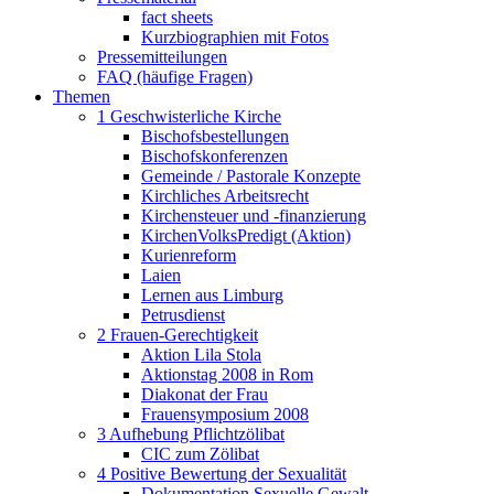
fact sheets
Kurzbiographien mit Fotos
Pressemitteilungen
FAQ (häufige Fragen)
Themen
1 Geschwisterliche Kirche
Bischofsbestellungen
Bischofskonferenzen
Gemeinde / Pastorale Konzepte
Kirchliches Arbeitsrecht
Kirchensteuer und -finanzierung
KirchenVolksPredigt (Aktion)
Kurienreform
Laien
Lernen aus Limburg
Petrusdienst
2 Frauen-Gerechtigkeit
Aktion Lila Stola
Aktionstag 2008 in Rom
Diakonat der Frau
Frauensymposium 2008
3 Aufhebung Pflichtzölibat
CIC zum Zölibat
4 Positive Bewertung der Sexualität
Dokumentation Sexuelle Gewalt