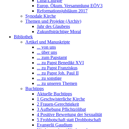
Lima-Liturgie
Europ. Ökum. Versammlung EÖV3
Reformationsjubiläum 2017
Synodale Kirche
Themen und Projekte (Archiv)
Jahr des Glaubens
Zukunftsträchtige Moral
Bibliothek
Artikel und Manuskripte
... von uns
... über uns
... zum Papstamt
... zu Papst Benedikt XVI
... zu Papst Franziskus
... zu Papst Joh. Paul II
... zu sonstige
... zu unseren Themen
Buchtipps
Aktuelle Buchtipps
1 Geschwisterliche Kirche
2 Frauen-Gerechtigkeit
3 Aufhebung Pflichtzölibat
4 Positive Bewertung der Sexualität
5 Frohbotschaft statt Drohbotschaft
Evangelii Gaudium