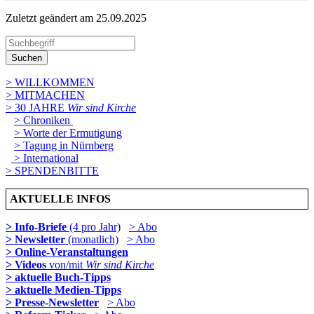
Zuletzt geändert am 25­.09.2025
Suchen
> WILLKOMMEN
> MITMACHEN
> 30 JAHRE
Wir sind Kirche
> Chroniken
> Worte der Ermutigung
> Tagung in Nürnberg
> International
> SPENDENBITTE
AKTUELLE INFOS
> Info-Briefe
(4 pro Jahr)
> Abo
> Newsletter
(monatlich)
> Abo
> Online-Veranstaltungen
> Videos
von/mit
Wir sind Kirche
> aktuelle Buch-Tipps
> aktuelle Medien-Tipps
> Presse-Newsletter
> Abo