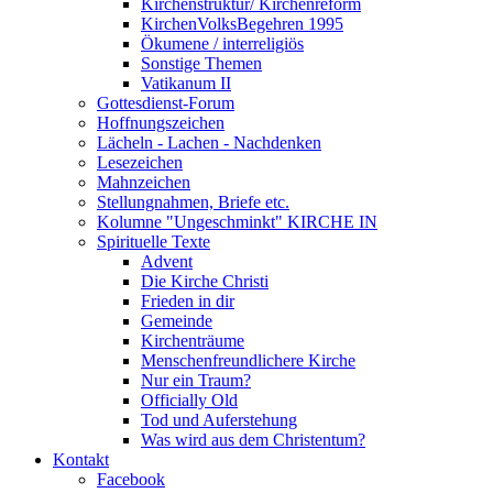
Kirchenstruktur/ Kirchenreform
KirchenVolksBegehren 1995
Ökumene / interreligiös
Sonstige Themen
Vatikanum II
Gottesdienst-Forum
Hoffnungszeichen
Lächeln - Lachen - Nachdenken
Lesezeichen
Mahnzeichen
Stellungnahmen, Briefe etc.
Kolumne "Ungeschminkt" KIRCHE IN
Spirituelle Texte
Advent
Die Kirche Christi
Frieden in dir
Gemeinde
Kirchenträume
Menschenfreundlichere Kirche
Nur ein Traum?
Officially Old
Tod und Auferstehung
Was wird aus dem Christentum?
Kontakt
Facebook