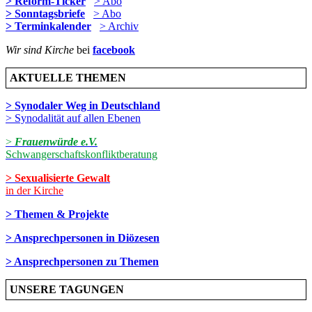
> Reform-Ticker
> Abo
> Sonntagsbriefe
> Abo
> Terminkalender
> Archiv
Wir sind Kirche
bei
facebook
AKTUELLE THEMEN
> Synodaler Weg in Deutschland
> Synodalität auf allen Ebenen
>
Frauenwürde e.V.
Schwangerschaftskonfliktberatung
> Sexualisierte Gewalt
in der Kirche
> Themen & Projekte
> Ansprechpersonen in Diözesen
> Ansprechpersonen zu Themen
UNSERE TAGUNGEN