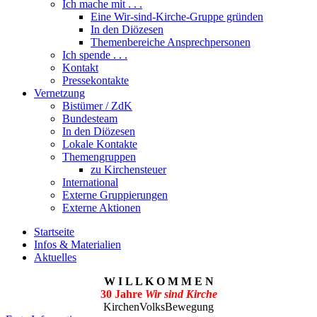
Ich mache mit . . .
Eine Wir-sind-Kirche-Gruppe gründen
In den Diözesen
Themenbereiche Ansprechpersonen
Ich spende . . .
Kontakt
Pressekontakte
Vernetzung
Bistümer / ZdK
Bundesteam
In den Diözesen
Lokale Kontakte
Themengruppen
zu Kirchensteuer
International
Externe Gruppierungen
Externe Aktionen
Startseite
Infos & Materialien
Aktuelles
W I L L K O M M E N
30 Jahre
Wir sind Kirche
KirchenVolksBewegung