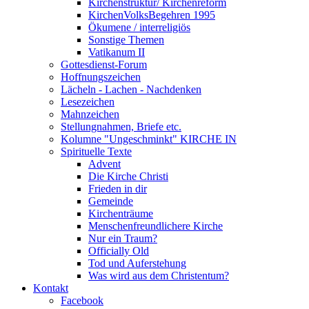
Kirchenstruktur/ Kirchenreform
KirchenVolksBegehren 1995
Ökumene / interreligiös
Sonstige Themen
Vatikanum II
Gottesdienst-Forum
Hoffnungszeichen
Lächeln - Lachen - Nachdenken
Lesezeichen
Mahnzeichen
Stellungnahmen, Briefe etc.
Kolumne "Ungeschminkt" KIRCHE IN
Spirituelle Texte
Advent
Die Kirche Christi
Frieden in dir
Gemeinde
Kirchenträume
Menschenfreundlichere Kirche
Nur ein Traum?
Officially Old
Tod und Auferstehung
Was wird aus dem Christentum?
Kontakt
Facebook