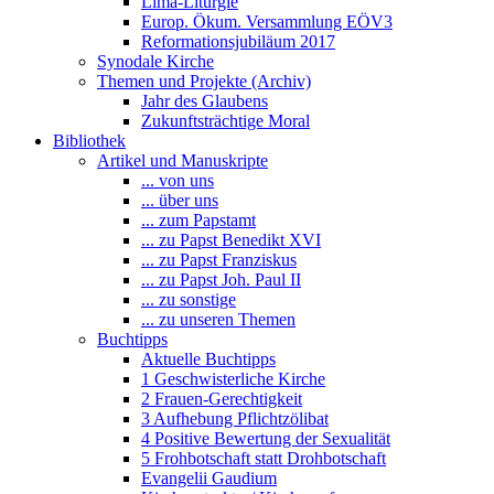
Lima-Liturgie
Europ. Ökum. Versammlung EÖV3
Reformationsjubiläum 2017
Synodale Kirche
Themen und Projekte (Archiv)
Jahr des Glaubens
Zukunftsträchtige Moral
Bibliothek
Artikel und Manuskripte
... von uns
... über uns
... zum Papstamt
... zu Papst Benedikt XVI
... zu Papst Franziskus
... zu Papst Joh. Paul II
... zu sonstige
... zu unseren Themen
Buchtipps
Aktuelle Buchtipps
1 Geschwisterliche Kirche
2 Frauen-Gerechtigkeit
3 Aufhebung Pflichtzölibat
4 Positive Bewertung der Sexualität
5 Frohbotschaft statt Drohbotschaft
Evangelii Gaudium