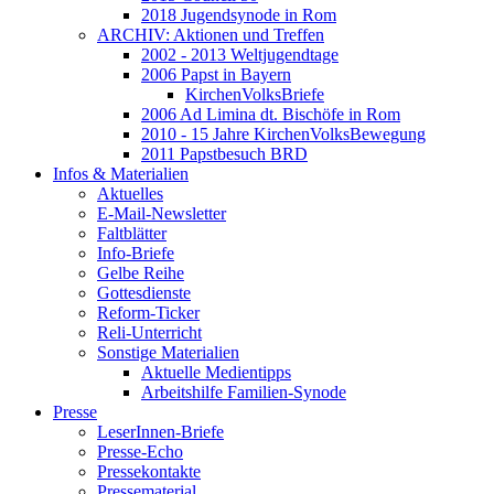
2018 Jugendsynode in Rom
ARCHIV: Aktionen und Treffen
2002 - 2013 Weltjugendtage
2006 Papst in Bayern
KirchenVolksBriefe
2006 Ad Limina dt. Bischöfe in Rom
2010 - 15 Jahre KirchenVolksBewegung
2011 Papstbesuch BRD
Infos & Materialien
Aktuelles
E-Mail-Newsletter
Faltblätter
Info-Briefe
Gelbe Reihe
Gottesdienste
Reform-Ticker
Reli-Unterricht
Sonstige Materialien
Aktuelle Medientipps
Arbeitshilfe Familien-Synode
Presse
LeserInnen-Briefe
Presse-Echo
Pressekontakte
Pressematerial