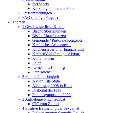
fact sheets
Kurzbiographien mit Fotos
Pressemitteilungen
FAQ (häufige Fragen)
Themen
1 Geschwisterliche Kirche
Bischofsbestellungen
Bischofskonferenzen
Gemeinde / Pastorale Konzepte
Kirchliches Arbeitsrecht
Kirchensteuer und -finanzierung
KirchenVolksPredigt (Aktion)
Kurienreform
Laien
Lernen aus Limburg
Petrusdienst
2 Frauen-Gerechtigkeit
Aktion Lila Stola
Aktionstag 2008 in Rom
Diakonat der Frau
Frauensymposium 2008
3 Aufhebung Pflichtzölibat
CIC zum Zölibat
4 Positive Bewertung der Sexualität
Dokumentation Sexuelle Gewalt