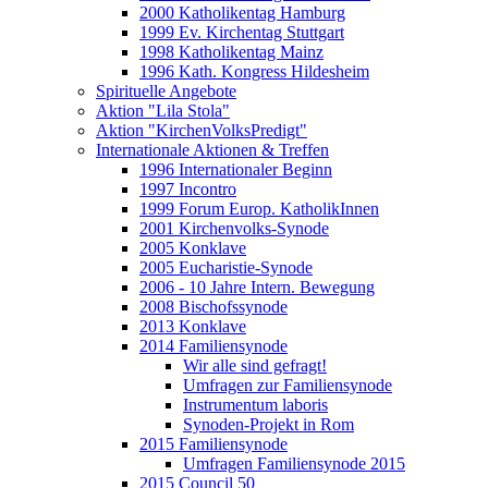
2000 Katholikentag Hamburg
1999 Ev. Kirchentag Stuttgart
1998 Katholikentag Mainz
1996 Kath. Kongress Hildesheim
Spirituelle Angebote
Aktion "Lila Stola"
Aktion "KirchenVolksPredigt"
Internationale Aktionen & Treffen
1996 Internationaler Beginn
1997 Incontro
1999 Forum Europ. KatholikInnen
2001 Kirchenvolks-Synode
2005 Konklave
2005 Eucharistie-Synode
2006 - 10 Jahre Intern. Bewegung
2008 Bischofssynode
2013 Konklave
2014 Familiensynode
Wir alle sind gefragt!
Umfragen zur Familiensynode
Instrumentum laboris
Synoden-Projekt in Rom
2015 Familiensynode
Umfragen Familiensynode 2015
2015 Council 50