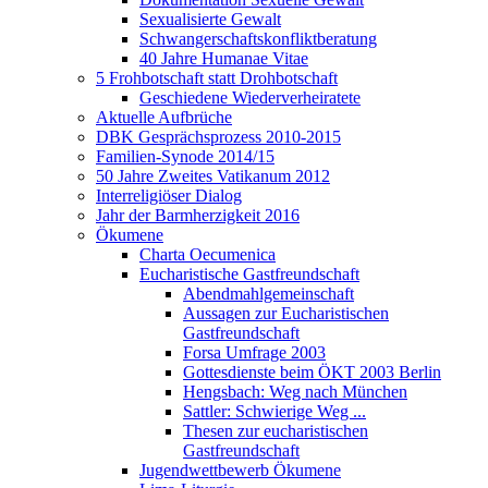
Sexualisierte Gewalt
Schwangerschaftskonfliktberatung
40 Jahre Humanae Vitae
5 Frohbotschaft statt Drohbotschaft
Geschiedene Wiederverheiratete
Aktuelle Aufbrüche
DBK Gesprächsprozess 2010-2015
Familien-Synode 2014/15
50 Jahre Zweites Vatikanum 2012
Interreligiöser Dialog
Jahr der Barmherzigkeit 2016
Ökumene
Charta Oecumenica
Eucharistische Gastfreundschaft
Abendmahlgemeinschaft
Aussagen zur Eucharistischen
Gastfreundschaft
Forsa Umfrage 2003
Gottesdienste beim ÖKT 2003 Berlin
Hengsbach: Weg nach München
Sattler: Schwierige Weg ...
Thesen zur eucharistischen
Gastfreundschaft
Jugendwettbewerb Ökumene