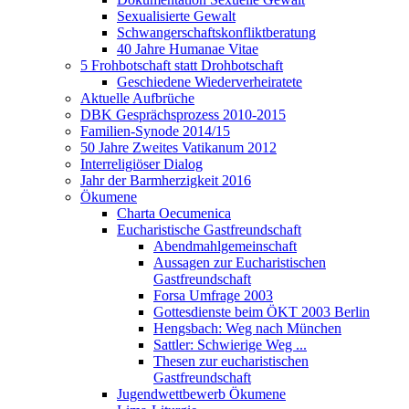
Sexualisierte Gewalt
Schwangerschaftskonfliktberatung
40 Jahre Humanae Vitae
5 Frohbotschaft statt Drohbotschaft
Geschiedene Wiederverheiratete
Aktuelle Aufbrüche
DBK Gesprächsprozess 2010-2015
Familien-Synode 2014/15
50 Jahre Zweites Vatikanum 2012
Interreligiöser Dialog
Jahr der Barmherzigkeit 2016
Ökumene
Charta Oecumenica
Eucharistische Gastfreundschaft
Abendmahlgemeinschaft
Aussagen zur Eucharistischen
Gastfreundschaft
Forsa Umfrage 2003
Gottesdienste beim ÖKT 2003 Berlin
Hengsbach: Weg nach München
Sattler: Schwierige Weg ...
Thesen zur eucharistischen
Gastfreundschaft
Jugendwettbewerb Ökumene