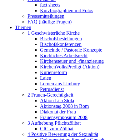
fact sheets
Kurzbiographien mit Fotos
Pressemitteilungen
FAQ (häufige Fragen)
Themen
1 Geschwisterliche Kirche
Bischofsbestellungen
Bischofskonferenzen
Gemeinde / Pastorale Konzepte
Kirchliches Arbeitsrecht
Kirchensteuer und -finanzierung
KirchenVolksPredigt (Aktion)
Kurienreform
Laien
Lernen aus Limburg
Petrusdienst
2 Frauen-Gerechtigkeit
Aktion Lila Stola
Aktionstag 2008 in Rom
Diakonat der Frau
Frauensymposium 2008
3 Aufhebung Pflichtzölibat
CIC zum Zölibat
4 Positive Bewertung der Sexualität
Dokumentation Sexuelle Gewalt