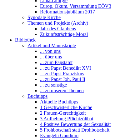
Lima-Liturgie
Europ. Ökum. Versammlung EÖV3
Reformationsjubiläum 2017
Synodale Kirche
Themen und Projekte (Archiv)
Jahr des Glaubens
Zukunftsträchtige Moral
Bibliothek
Artikel und Manuskripte
... von uns
... über uns
... zum Papstamt
... zu Papst Benedikt XVI
... zu Papst Franziskus
... zu Papst Joh. Paul II
... zu sonstige
... zu unseren Themen
Buchtipps
Aktuelle Buchtipps
1 Geschwisterliche Kirche
2 Frauen-Gerechtigkeit
3 Aufhebung Pflichtzölibat
4 Positive Bewertung der Sexualität
5 Frohbotschaft statt Drohbotschaft
Evangelii Gaudium