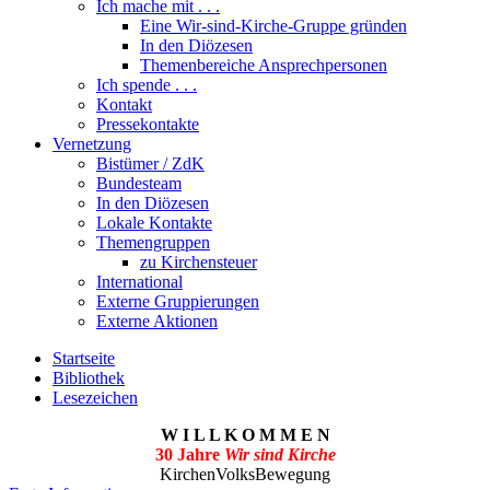
Ich mache mit . . .
Eine Wir-sind-Kirche-Gruppe gründen
In den Diözesen
Themenbereiche Ansprechpersonen
Ich spende . . .
Kontakt
Pressekontakte
Vernetzung
Bistümer / ZdK
Bundesteam
In den Diözesen
Lokale Kontakte
Themengruppen
zu Kirchensteuer
International
Externe Gruppierungen
Externe Aktionen
Startseite
Bibliothek
Lesezeichen
W I L L K O M M E N
30 Jahre
Wir sind Kirche
KirchenVolksBewegung