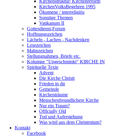
Kirchenstruktur/ Kirchenreform
KirchenVolksBegehren 1995
Ökumene / interreligiös
Sonstige Themen
Vatikanum II
Gottesdienst-Forum
Hoffnungszeichen
Lächeln - Lachen - Nachdenken
Lesezeichen
Mahnzeichen
Stellungnahmen, Briefe etc.
Kolumne "Ungeschminkt" KIRCHE IN
Spirituelle Texte
Advent
Die Kirche Christi
Frieden in dir
Gemeinde
Kirchenträume
Menschenfreundlichere Kirche
Nur ein Traum?
Officially Old
Tod und Auferstehung
Was wird aus dem Christentum?
Kontakt
Facebook