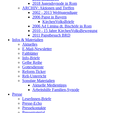
2018 Jugendsynode in Rom
ARCHIV: Aktionen und Treffen
2002 - 2013 Weltjugendtage
2006 Papst in Bayern
KirchenVolksBriefe
2006 Ad Limina dt. Bischöfe in Rom
2010 - 15 Jahre KirchenVolksBewegung
2011 Papstbesuch BRD
Infos & Materialien
Aktuelles
E-Mail-Newsletter
Faltblätter
Info-Briefe
Gelbe Reihe
Gottesdienste
Reform-Ticker
Reli-Unterricht
Sonstige Materialien
Aktuelle Medientipps
Arbeitshilfe Familien-Synode
Presse
LeserInnen-Briefe
Presse-Echo
Pressekontakte
Pressematerial