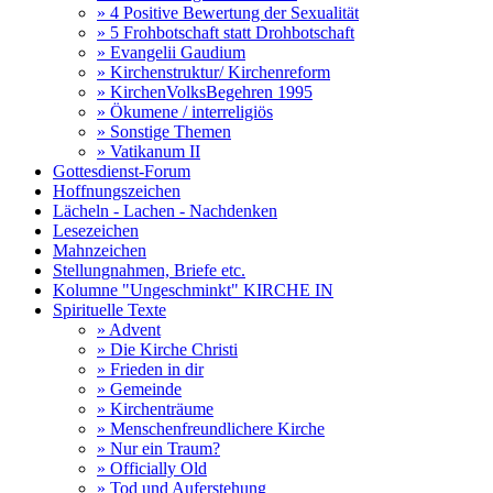
» 4 Positive Bewertung der Sexualität
» 5 Frohbotschaft statt Drohbotschaft
» Evangelii Gaudium
» Kirchenstruktur/ Kirchenreform
» KirchenVolksBegehren 1995
» Ökumene / interreligiös
» Sonstige Themen
» Vatikanum II
Gottesdienst-Forum
Hoffnungszeichen
Lächeln - Lachen - Nachdenken
Lesezeichen
Mahnzeichen
Stellungnahmen, Briefe etc.
Kolumne "Ungeschminkt" KIRCHE IN
Spirituelle Texte
» Advent
» Die Kirche Christi
» Frieden in dir
» Gemeinde
» Kirchenträume
» Menschenfreundlichere Kirche
» Nur ein Traum?
» Officially Old
» Tod und Auferstehung