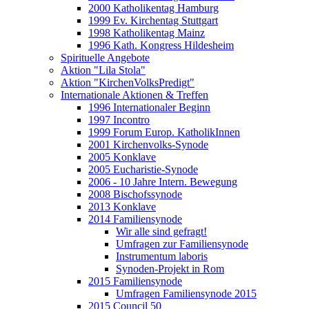
2000 Katholikentag Hamburg
1999 Ev. Kirchentag Stuttgart
1998 Katholikentag Mainz
1996 Kath. Kongress Hildesheim
Spirituelle Angebote
Aktion "Lila Stola"
Aktion "KirchenVolksPredigt"
Internationale Aktionen & Treffen
1996 Internationaler Beginn
1997 Incontro
1999 Forum Europ. KatholikInnen
2001 Kirchenvolks-Synode
2005 Konklave
2005 Eucharistie-Synode
2006 - 10 Jahre Intern. Bewegung
2008 Bischofssynode
2013 Konklave
2014 Familiensynode
Wir alle sind gefragt!
Umfragen zur Familiensynode
Instrumentum laboris
Synoden-Projekt in Rom
2015 Familiensynode
Umfragen Familiensynode 2015
2015 Council 50