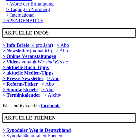
> Worte der Ermutigung
> Tagung in Nürnberg
> International
> SPENDENBITTE
AKTUELLE INFOS
> Info-Briefe
(4 pro Jahr)
> Abo
> Newsletter
(monatlich)
> Abo
> Online-Veranstaltungen
> Videos
von/mit
Wir sind Kirche
> aktuelle Buch-Tipps
> aktuelle Medien-Tipps
> Presse-Newsletter
> Abo
> Reform-Ticker
> Abo
> Sonntagsbriefe
> Abo
> Terminkalender
> Archiv
Wir sind Kirche
bei
facebook
AKTUELLE THEMEN
> Synodaler Weg in Deutschland
> Synodalität auf allen Ebenen