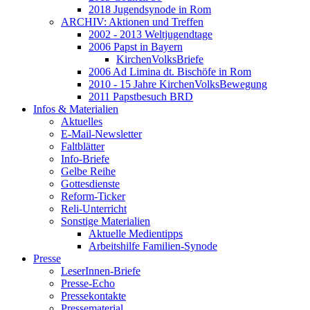
2018 Jugendsynode in Rom
ARCHIV: Aktionen und Treffen
2002 - 2013 Weltjugendtage
2006 Papst in Bayern
KirchenVolksBriefe
2006 Ad Limina dt. Bischöfe in Rom
2010 - 15 Jahre KirchenVolksBewegung
2011 Papstbesuch BRD
Infos & Materialien
Aktuelles
E-Mail-Newsletter
Faltblätter
Info-Briefe
Gelbe Reihe
Gottesdienste
Reform-Ticker
Reli-Unterricht
Sonstige Materialien
Aktuelle Medientipps
Arbeitshilfe Familien-Synode
Presse
LeserInnen-Briefe
Presse-Echo
Pressekontakte
Pressematerial