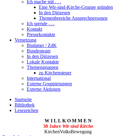
Ich mache mit . . .
Eine Wir-sind-Kirche-Gruppe gründen
In den Diözesen
Themenbereiche Ansprechpersonen
Ich spende . . .
Kontakt
Pressekontakte
Vernetzung
Bistümer / ZdK
Bundesteam
In den Diözesen
Lokale Kontakte
Themengruppen
zu Kirchensteuer
International
Externe Gruppierungen
Externe Aktionen
Startseite
Bibliothek
Lesezeichen
W I L L K O M M E N
30 Jahre
Wir sind Kirche
KirchenVolksBewegung