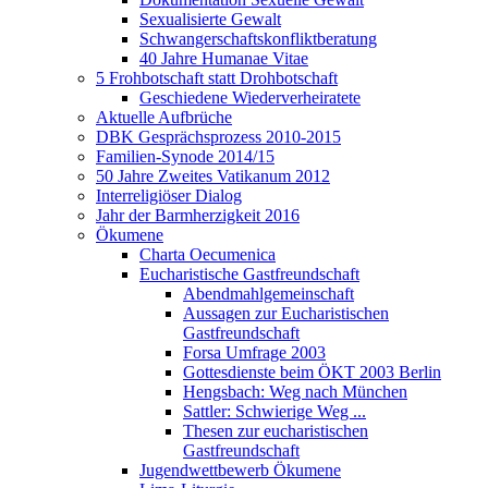
Sexualisierte Gewalt
Schwangerschaftskonfliktberatung
40 Jahre Humanae Vitae
5 Frohbotschaft statt Drohbotschaft
Geschiedene Wiederverheiratete
Aktuelle Aufbrüche
DBK Gesprächsprozess 2010-2015
Familien-Synode 2014/15
50 Jahre Zweites Vatikanum 2012
Interreligiöser Dialog
Jahr der Barmherzigkeit 2016
Ökumene
Charta Oecumenica
Eucharistische Gastfreundschaft
Abendmahlgemeinschaft
Aussagen zur Eucharistischen
Gastfreundschaft
Forsa Umfrage 2003
Gottesdienste beim ÖKT 2003 Berlin
Hengsbach: Weg nach München
Sattler: Schwierige Weg ...
Thesen zur eucharistischen
Gastfreundschaft
Jugendwettbewerb Ökumene