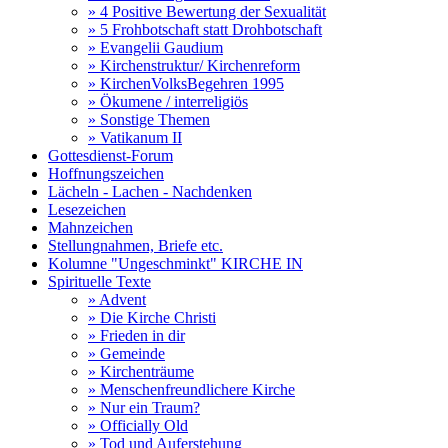
» 4 Positive Bewertung der Sexualität
» 5 Frohbotschaft statt Drohbotschaft
» Evangelii Gaudium
» Kirchenstruktur/ Kirchenreform
» KirchenVolksBegehren 1995
» Ökumene / interreligiös
» Sonstige Themen
» Vatikanum II
Gottesdienst-Forum
Hoffnungszeichen
Lächeln - Lachen - Nachdenken
Lesezeichen
Mahnzeichen
Stellungnahmen, Briefe etc.
Kolumne "Ungeschminkt" KIRCHE IN
Spirituelle Texte
» Advent
» Die Kirche Christi
» Frieden in dir
» Gemeinde
» Kirchenträume
» Menschenfreundlichere Kirche
» Nur ein Traum?
» Officially Old
» Tod und Auferstehung