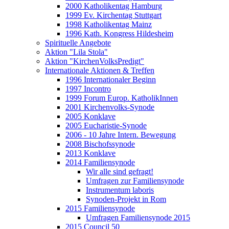
2000 Katholikentag Hamburg
1999 Ev. Kirchentag Stuttgart
1998 Katholikentag Mainz
1996 Kath. Kongress Hildesheim
Spirituelle Angebote
Aktion "Lila Stola"
Aktion "KirchenVolksPredigt"
Internationale Aktionen & Treffen
1996 Internationaler Beginn
1997 Incontro
1999 Forum Europ. KatholikInnen
2001 Kirchenvolks-Synode
2005 Konklave
2005 Eucharistie-Synode
2006 - 10 Jahre Intern. Bewegung
2008 Bischofssynode
2013 Konklave
2014 Familiensynode
Wir alle sind gefragt!
Umfragen zur Familiensynode
Instrumentum laboris
Synoden-Projekt in Rom
2015 Familiensynode
Umfragen Familiensynode 2015
2015 Council 50