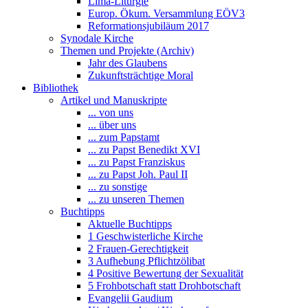
Lima-Liturgie
Europ. Ökum. Versammlung EÖV3
Reformationsjubiläum 2017
Synodale Kirche
Themen und Projekte (Archiv)
Jahr des Glaubens
Zukunftsträchtige Moral
Bibliothek
Artikel und Manuskripte
... von uns
... über uns
... zum Papstamt
... zu Papst Benedikt XVI
... zu Papst Franziskus
... zu Papst Joh. Paul II
... zu sonstige
... zu unseren Themen
Buchtipps
Aktuelle Buchtipps
1 Geschwisterliche Kirche
2 Frauen-Gerechtigkeit
3 Aufhebung Pflichtzölibat
4 Positive Bewertung der Sexualität
5 Frohbotschaft statt Drohbotschaft
Evangelii Gaudium