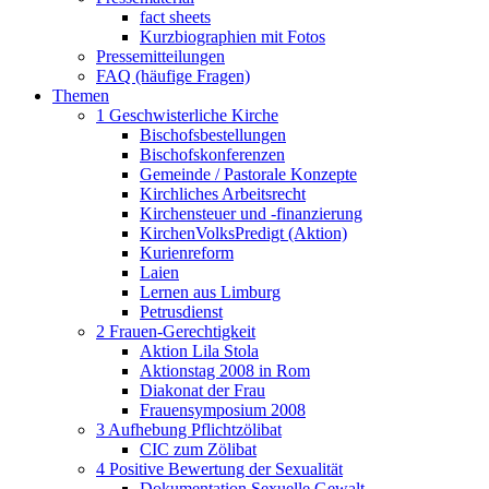
fact sheets
Kurzbiographien mit Fotos
Pressemitteilungen
FAQ (häufige Fragen)
Themen
1 Geschwisterliche Kirche
Bischofsbestellungen
Bischofskonferenzen
Gemeinde / Pastorale Konzepte
Kirchliches Arbeitsrecht
Kirchensteuer und -finanzierung
KirchenVolksPredigt (Aktion)
Kurienreform
Laien
Lernen aus Limburg
Petrusdienst
2 Frauen-Gerechtigkeit
Aktion Lila Stola
Aktionstag 2008 in Rom
Diakonat der Frau
Frauensymposium 2008
3 Aufhebung Pflichtzölibat
CIC zum Zölibat
4 Positive Bewertung der Sexualität
Dokumentation Sexuelle Gewalt