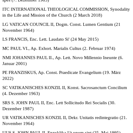
spes (7. Dezember 1965)
ITC INTERNATIONAL THEOLOGICAL COMMISSION, Synodality
in the Life and Mission of the Church (2 March 2018)
LG VATICAN COUNCIL II, Dogm.
Const. Lumen Gentium (21
November 1964)
LS FRANCIS, Enc. Lett. Laudato Si' (24 May 2015)
MC PAUL VI., Ap. Exhort. Marialis Cultus (2. Februar 1974)
NMI JOHANNES PAUL II., Ap.
Lett. Novo Millennio Ineunte (6.
Januar 2001)
PE FRANZISKUS, Ap. Const. Praedicate Evangelium (19. März
2022)
SC VATIKANISCHES KONZIL II, Konst.
Sacrosanctum Concilium
(4. Dezember 1963)
SRS S. JOHN PAUL II, Enc. Lett Sollicitudo Rei Socialis (30.
Dezember 1987)
UR VATIKANISCHES KONZIL II, Dekr. Unitatis redintegratio (21.
November 1964)
UUS S. JOHN PAUL II, Enzyklika Ut unum sint (25. Mai 1995)