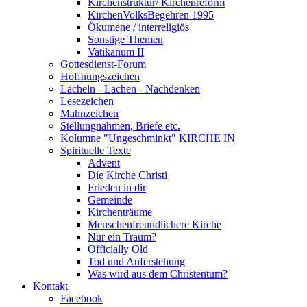
Kirchenstruktur/ Kirchenreform
KirchenVolksBegehren 1995
Ökumene / interreligiös
Sonstige Themen
Vatikanum II
Gottesdienst-Forum
Hoffnungszeichen
Lächeln - Lachen - Nachdenken
Lesezeichen
Mahnzeichen
Stellungnahmen, Briefe etc.
Kolumne "Ungeschminkt" KIRCHE IN
Spirituelle Texte
Advent
Die Kirche Christi
Frieden in dir
Gemeinde
Kirchenträume
Menschenfreundlichere Kirche
Nur ein Traum?
Officially Old
Tod und Auferstehung
Was wird aus dem Christentum?
Kontakt
Facebook