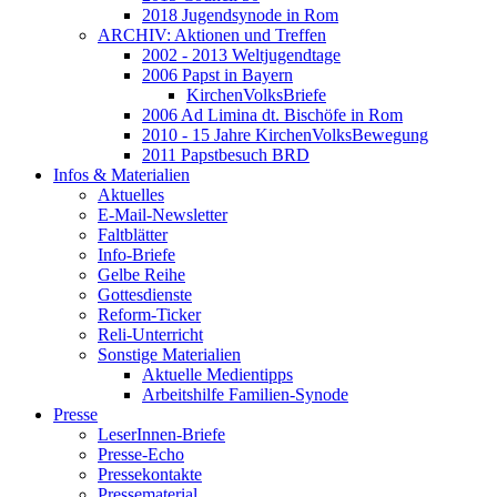
2018 Jugendsynode in Rom
ARCHIV: Aktionen und Treffen
2002 - 2013 Weltjugendtage
2006 Papst in Bayern
KirchenVolksBriefe
2006 Ad Limina dt. Bischöfe in Rom
2010 - 15 Jahre KirchenVolksBewegung
2011 Papstbesuch BRD
Infos & Materialien
Aktuelles
E-Mail-Newsletter
Faltblätter
Info-Briefe
Gelbe Reihe
Gottesdienste
Reform-Ticker
Reli-Unterricht
Sonstige Materialien
Aktuelle Medientipps
Arbeitshilfe Familien-Synode
Presse
LeserInnen-Briefe
Presse-Echo
Pressekontakte
Pressematerial