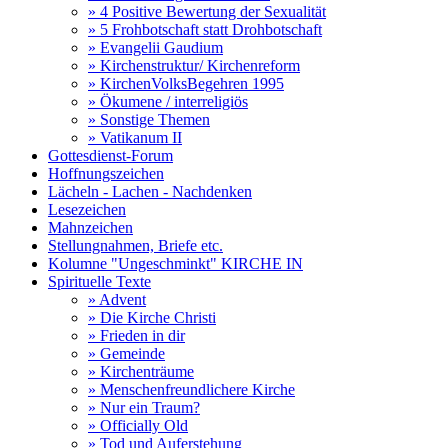
» 4 Positive Bewertung der Sexualität
» 5 Frohbotschaft statt Drohbotschaft
» Evangelii Gaudium
» Kirchenstruktur/ Kirchenreform
» KirchenVolksBegehren 1995
» Ökumene / interreligiös
» Sonstige Themen
» Vatikanum II
Gottesdienst-Forum
Hoffnungszeichen
Lächeln - Lachen - Nachdenken
Lesezeichen
Mahnzeichen
Stellungnahmen, Briefe etc.
Kolumne "Ungeschminkt" KIRCHE IN
Spirituelle Texte
» Advent
» Die Kirche Christi
» Frieden in dir
» Gemeinde
» Kirchenträume
» Menschenfreundlichere Kirche
» Nur ein Traum?
» Officially Old
» Tod und Auferstehung