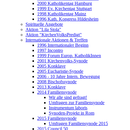
2000 Katholikentag Hamburg
1999 Ev. Kirchentag Stuttgart
1998 Katholikentag Mainz
1996 Kath. Kongress Hildesheim
Spirituelle Angebote
Aktion "Lila Stola"
Aktion "KirchenVolksPredigt"
Internationale Aktionen & Treffen
1996 Internationaler Beginn
1997 Incontro
1999 Forum Europ. KatholikInnen
2001 Kirchenvolks-Synode
2005 Konklave
2005 Eucharistie-Synode
2006 - 10 Jahre Intern. Bewegung
2008 Bischofssynode
2013 Konklave
2014 Familiensynode
Wir alle sind gefragt!
Umfragen zur Familiensynode
Instrumentum laboris
Synoden-Projekt in Rom
2015 Familiensynode
Umfragen Familiensynode 2015
2015 Council 50