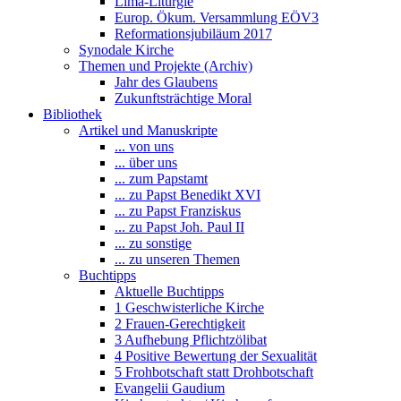
Lima-Liturgie
Europ. Ökum. Versammlung EÖV3
Reformationsjubiläum 2017
Synodale Kirche
Themen und Projekte (Archiv)
Jahr des Glaubens
Zukunftsträchtige Moral
Bibliothek
Artikel und Manuskripte
... von uns
... über uns
... zum Papstamt
... zu Papst Benedikt XVI
... zu Papst Franziskus
... zu Papst Joh. Paul II
... zu sonstige
... zu unseren Themen
Buchtipps
Aktuelle Buchtipps
1 Geschwisterliche Kirche
2 Frauen-Gerechtigkeit
3 Aufhebung Pflichtzölibat
4 Positive Bewertung der Sexualität
5 Frohbotschaft statt Drohbotschaft
Evangelii Gaudium