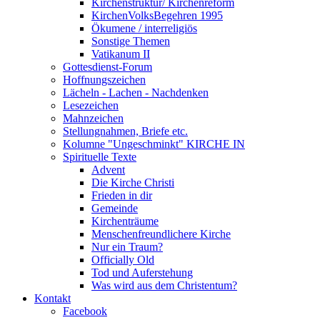
Kirchenstruktur/ Kirchenreform
KirchenVolksBegehren 1995
Ökumene / interreligiös
Sonstige Themen
Vatikanum II
Gottesdienst-Forum
Hoffnungszeichen
Lächeln - Lachen - Nachdenken
Lesezeichen
Mahnzeichen
Stellungnahmen, Briefe etc.
Kolumne "Ungeschminkt" KIRCHE IN
Spirituelle Texte
Advent
Die Kirche Christi
Frieden in dir
Gemeinde
Kirchenträume
Menschenfreundlichere Kirche
Nur ein Traum?
Officially Old
Tod und Auferstehung
Was wird aus dem Christentum?
Kontakt
Facebook