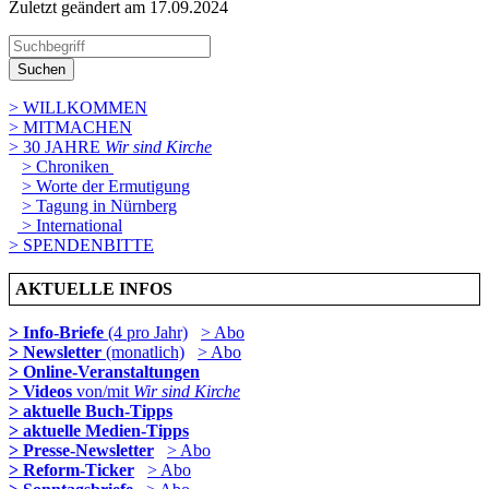
Zuletzt geändert am 17­.09.2024
Suchen
> WILLKOMMEN
> MITMACHEN
> 30 JAHRE
Wir sind Kirche
> Chroniken
> Worte der Ermutigung
> Tagung in Nürnberg
> International
> SPENDENBITTE
AKTUELLE INFOS
> Info-Briefe
(4 pro Jahr)
> Abo
> Newsletter
(monatlich)
> Abo
> Online-Veranstaltungen
> Videos
von/mit
Wir sind Kirche
> aktuelle Buch-Tipps
> aktuelle Medien-Tipps
> Presse-Newsletter
> Abo
> Reform-Ticker
> Abo