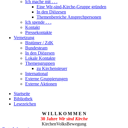
Ich mache mit . . .
Eine Wir-sind-Kirche-Gruppe gründen
In den Diözesen
Themenbereiche Ansprechpersonen
Ich spende . . .
Kontakt
Pressekontakte
Vernetzung
Bistümer / ZdK
Bundesteam
In den Diözesen
Lokale Kontakte
Themengruppen
zu Kirchensteuer
International
Externe Gruppierungen
Externe Aktionen
Startseite
Bibliothek
Lesezeichen
W I L L K O M M E N
30 Jahre
Wir sind Kirche
KirchenVolksBewegung