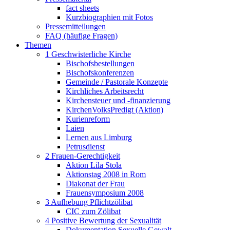
fact sheets
Kurzbiographien mit Fotos
Pressemitteilungen
FAQ (häufige Fragen)
Themen
1 Geschwisterliche Kirche
Bischofsbestellungen
Bischofskonferenzen
Gemeinde / Pastorale Konzepte
Kirchliches Arbeitsrecht
Kirchensteuer und -finanzierung
KirchenVolksPredigt (Aktion)
Kurienreform
Laien
Lernen aus Limburg
Petrusdienst
2 Frauen-Gerechtigkeit
Aktion Lila Stola
Aktionstag 2008 in Rom
Diakonat der Frau
Frauensymposium 2008
3 Aufhebung Pflichtzölibat
CIC zum Zölibat
4 Positive Bewertung der Sexualität
Dokumentation Sexuelle Gewalt