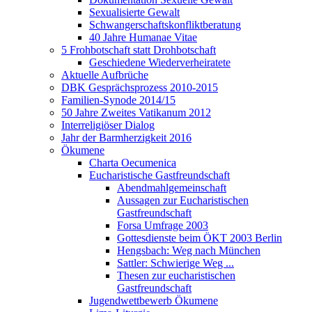
Sexualisierte Gewalt
Schwangerschaftskonfliktberatung
40 Jahre Humanae Vitae
5 Frohbotschaft statt Drohbotschaft
Geschiedene Wiederverheiratete
Aktuelle Aufbrüche
DBK Gesprächsprozess 2010-2015
Familien-Synode 2014/15
50 Jahre Zweites Vatikanum 2012
Interreligiöser Dialog
Jahr der Barmherzigkeit 2016
Ökumene
Charta Oecumenica
Eucharistische Gastfreundschaft
Abendmahlgemeinschaft
Aussagen zur Eucharistischen
Gastfreundschaft
Forsa Umfrage 2003
Gottesdienste beim ÖKT 2003 Berlin
Hengsbach: Weg nach München
Sattler: Schwierige Weg ...
Thesen zur eucharistischen
Gastfreundschaft
Jugendwettbewerb Ökumene