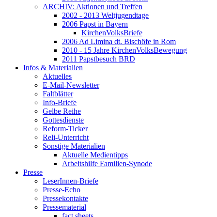
ARCHIV: Aktionen und Treffen
2002 - 2013 Weltjugendtage
2006 Papst in Bayern
KirchenVolksBriefe
2006 Ad Limina dt. Bischöfe in Rom
2010 - 15 Jahre KirchenVolksBewegung
2011 Papstbesuch BRD
Infos & Materialien
Aktuelles
E-Mail-Newsletter
Faltblätter
Info-Briefe
Gelbe Reihe
Gottesdienste
Reform-Ticker
Reli-Unterricht
Sonstige Materialien
Aktuelle Medientipps
Arbeitshilfe Familien-Synode
Presse
LeserInnen-Briefe
Presse-Echo
Pressekontakte
Pressematerial
fact sheets