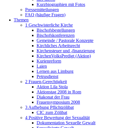
Kurzbiographien mit Fotos
Pressemitteilungen
FAQ (häufige Fragen)
Themen
1 Geschwisterliche Kirche
Bischofsbestellungen
Bischofskonferenzen
Gemeinde / Pastorale Konzepte
Kirchliches Arbeitsrecht
Kirchensteuer und -finanzierung
KirchenVolksPredigt (Aktion)
Kurienreform
Laien
Lernen aus Limburg
Petrusdienst
2 Frauen-Gerechtigkeit
Aktion Lila Stola
Aktionstag 2008 in Rom
Diakonat der Frau
Frauensymposium 2008
3 Aufhebung Pflichtzölibat
CIC zum Zölibat
4 Positive Bewertung der Sexualität
Dokumentation Sexuelle Gewalt
Sexualisierte Gewalt