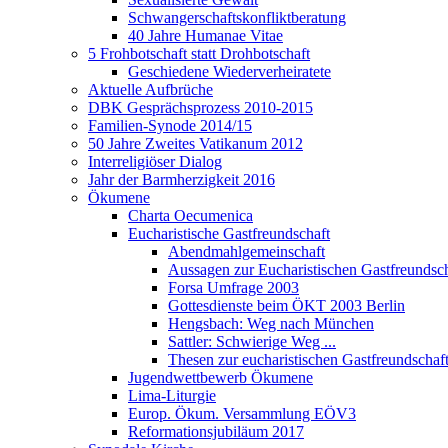
Schwangerschaftskonfliktberatung
40 Jahre Humanae Vitae
5 Frohbotschaft statt Drohbotschaft
Geschiedene Wiederverheiratete
Aktuelle Aufbrüche
DBK Gesprächsprozess 2010-2015
Familien-Synode 2014/15
50 Jahre Zweites Vatikanum 2012
Interreligiöser Dialog
Jahr der Barmherzigkeit 2016
Ökumene
Charta Oecumenica
Eucharistische Gastfreundschaft
Abendmahlgemeinschaft
Aussagen zur Eucharistischen Gastfreundsch
Forsa Umfrage 2003
Gottesdienste beim ÖKT 2003 Berlin
Hengsbach: Weg nach München
Sattler: Schwierige Weg ...
Thesen zur eucharistischen Gastfreundschaf
Jugendwettbewerb Ökumene
Lima-Liturgie
Europ. Ökum. Versammlung EÖV3
Reformationsjubiläum 2017