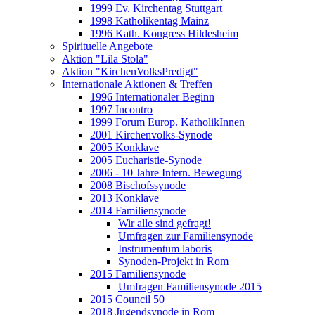
1999 Ev. Kirchentag Stuttgart
1998 Katholikentag Mainz
1996 Kath. Kongress Hildesheim
Spirituelle Angebote
Aktion "Lila Stola"
Aktion "KirchenVolksPredigt"
Internationale Aktionen & Treffen
1996 Internationaler Beginn
1997 Incontro
1999 Forum Europ. KatholikInnen
2001 Kirchenvolks-Synode
2005 Konklave
2005 Eucharistie-Synode
2006 - 10 Jahre Intern. Bewegung
2008 Bischofssynode
2013 Konklave
2014 Familiensynode
Wir alle sind gefragt!
Umfragen zur Familiensynode
Instrumentum laboris
Synoden-Projekt in Rom
2015 Familiensynode
Umfragen Familiensynode 2015
2015 Council 50
2018 Jugendsynode in Rom