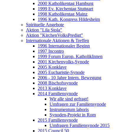
2000 Katholikentag Hamburg
1999 Ev. Kirchentag Stuttgart
1998 Katholikentag Mainz
1996 Kath. Kongress Hildesheim
Spirituelle Angebote
Aktion "Lila Stola"
Aktion "KirchenVolksPredigt"
Internationale Aktionen & Treffen
1996 Internationaler Beginn
1997 Incontro
1999 Forum Europ. KatholikInnen
2001 Kirchenvolks-Synode
2005 Konklave
2005 Eucharistie-Synode
2006 - 10 Jahre Intern. Bewegung
2008 Bischofssynode
2013 Konklave
2014 Familiensynode
Wir alle sind gefragt!
Umfragen zur Familiensynode
Instrumentum laboris
Synoden-Projekt in Rom
2015 Familiensynode
Umfragen Familiensynode 2015
2015 Council 50