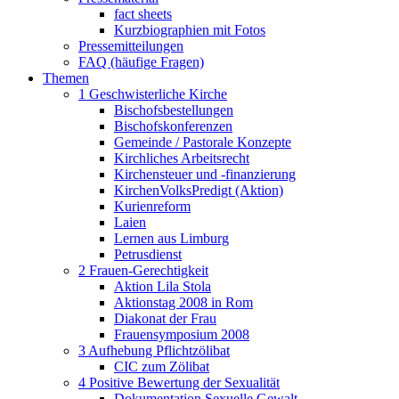
fact sheets
Kurzbiographien mit Fotos
Pressemitteilungen
FAQ (häufige Fragen)
Themen
1 Geschwisterliche Kirche
Bischofsbestellungen
Bischofskonferenzen
Gemeinde / Pastorale Konzepte
Kirchliches Arbeitsrecht
Kirchensteuer und -finanzierung
KirchenVolksPredigt (Aktion)
Kurienreform
Laien
Lernen aus Limburg
Petrusdienst
2 Frauen-Gerechtigkeit
Aktion Lila Stola
Aktionstag 2008 in Rom
Diakonat der Frau
Frauensymposium 2008
3 Aufhebung Pflichtzölibat
CIC zum Zölibat
4 Positive Bewertung der Sexualität
Dokumentation Sexuelle Gewalt