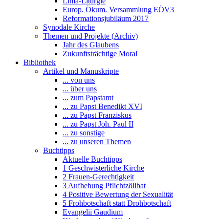
Lima-Liturgie
Europ. Ökum. Versammlung EÖV3
Reformationsjubiläum 2017
Synodale Kirche
Themen und Projekte (Archiv)
Jahr des Glaubens
Zukunftsträchtige Moral
Bibliothek
Artikel und Manuskripte
... von uns
... über uns
... zum Papstamt
... zu Papst Benedikt XVI
... zu Papst Franziskus
... zu Papst Joh. Paul II
... zu sonstige
... zu unseren Themen
Buchtipps
Aktuelle Buchtipps
1 Geschwisterliche Kirche
2 Frauen-Gerechtigkeit
3 Aufhebung Pflichtzölibat
4 Positive Bewertung der Sexualität
5 Frohbotschaft statt Drohbotschaft
Evangelii Gaudium