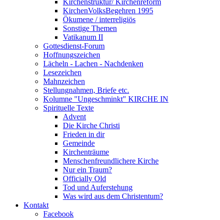
Kirchenstruktur/ Kirchenreform
KirchenVolksBegehren 1995
Ökumene / interreligiös
Sonstige Themen
Vatikanum II
Gottesdienst-Forum
Hoffnungszeichen
Lächeln - Lachen - Nachdenken
Lesezeichen
Mahnzeichen
Stellungnahmen, Briefe etc.
Kolumne "Ungeschminkt" KIRCHE IN
Spirituelle Texte
Advent
Die Kirche Christi
Frieden in dir
Gemeinde
Kirchenträume
Menschenfreundlichere Kirche
Nur ein Traum?
Officially Old
Tod und Auferstehung
Was wird aus dem Christentum?
Kontakt
Facebook