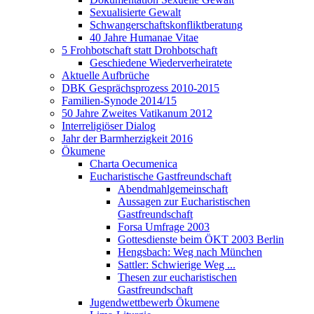
Sexualisierte Gewalt
Schwangerschaftskonfliktberatung
40 Jahre Humanae Vitae
5 Frohbotschaft statt Drohbotschaft
Geschiedene Wiederverheiratete
Aktuelle Aufbrüche
DBK Gesprächsprozess 2010-2015
Familien-Synode 2014/15
50 Jahre Zweites Vatikanum 2012
Interreligiöser Dialog
Jahr der Barmherzigkeit 2016
Ökumene
Charta Oecumenica
Eucharistische Gastfreundschaft
Abendmahlgemeinschaft
Aussagen zur Eucharistischen
Gastfreundschaft
Forsa Umfrage 2003
Gottesdienste beim ÖKT 2003 Berlin
Hengsbach: Weg nach München
Sattler: Schwierige Weg ...
Thesen zur eucharistischen
Gastfreundschaft
Jugendwettbewerb Ökumene