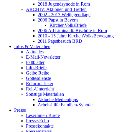
2018 Jugendsynode in Rom
ARCHIV: Aktionen und Treffen
2002 - 2013 Weltjugendtage
2006 Papst in Bayern
KirchenVolksBriefe
2006 Ad Limina dt. Bischöfe in Rom
2010 - 15 Jahre KirchenVolksBewegung
2011 Papstbesuch BRD
Infos & Materialien
Aktuelles
E-Mail-Newsletter
Faltblätter
Info-Briefe
Gelbe Reihe
Gottesdienste
Reform-Ticker
Reli-Unterricht
Sonstige Materialien
Aktuelle Medientipps
Arbeitshilfe Familien-Synode
Presse
LeserInnen-Briefe
Presse-Echo
Pressekontakte
Pressematerial