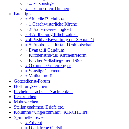
» ... zu sonstige
» ... zu unseren Themen
Buchtipps
» Aktuelle Buchtipps
» 1 Geschwisterliche Kirche
» 2 Frauen-Gerechtigkeit
» 3 Aufhebung Pflichtzölibat
» 4 Positive Bewertung der Sexualität
» 5 Frohbotschaft statt Drohbotschaft
» Evangelii Gaudium
» Kirchenstruktur/ Kirchenreform
» KirchenVolksBegehren 1995
» Ökumene / interreligiös
» Sonstige Themen
» Vatikanum II
Gottesdienst-Forum
Hoffnungszeichen
Lächeln - Lachen - Nachdenken
Lesezeichen
Mahnzeichen
Stellungnahmen, Briefe etc.
Kolumne "Ungeschminkt" KIRCHE IN
Spirituelle Texte
» Advent
» Die Kirche Christi