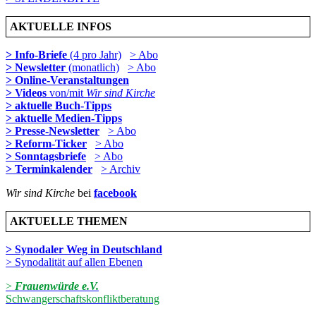
AKTUELLE INFOS
> Info-Briefe
(4 pro Jahr)
> Abo
> Newsletter
(monatlich)
> Abo
> Online-Veranstaltungen
> Videos
von/mit
Wir sind Kirche
> aktuelle Buch-Tipps
> aktuelle Medien-Tipps
> Presse-Newsletter
> Abo
> Reform-Ticker
> Abo
> Sonntagsbriefe
> Abo
> Terminkalender
> Archiv
Wir sind Kirche
bei
facebook
AKTUELLE THEMEN
> Synodaler Weg in Deutschland
> Synodalität auf allen Ebenen
>
Frauenwürde e.V.
Schwangerschaftskonfliktberatung