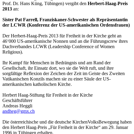
Prof. Dr. Hans Küng, Tübingen) vergibt den
Herbert-Haag-Preis
2013
an:
Sister Pat Farrell, Franziskaner-Schwester als Repräsentantin
der LCWR (Konferenz der US-amerikanischen Ordensfrauen)
Der Herbert-Haag-Preis 2013 für Freiheit in der Kirche geht an
46‘000 US-amerikanische Nonnen und an die Führungscrew ihres
Dachverbandes LCWR (Leadership Conference of Women
Religious).
Ihr Kampf für Menschen in Bedrängnis und am Rand der
Gesellschaft, ihr Einsatz dort, wo sie die Welt ruft, und ihre
sorgfältige Reflexion der Zeichen der Zeit im Geiste des Zweiten
Vatikanischen Konzils machen sie zu einer Säule der US-
amerikanischen katholischen Kirche.
Herbert Haag-Stiftung für Freiheit in der Kirche
Geschäftsführer
Andreas Heggli
andheg@gmx.ch
Die österreichische und die deutsche KirchenVolksBewegung haben
den Herbert Haag-Preis „Für Freiheit in der Kirche“ am 29. Januar
1996 in Tübingen erhalten.