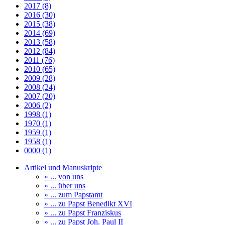
2017 (8)
2016 (30)
2015 (38)
2014 (69)
2013 (58)
2012 (84)
2011 (76)
2010 (65)
2009 (28)
2008 (24)
2007 (20)
2006 (2)
1998 (1)
1970 (1)
1959 (1)
1958 (1)
0000 (1)
Artikel und Manuskripte
» ... von uns
» ... über uns
» ... zum Papstamt
» ... zu Papst Benedikt XVI
» ... zu Papst Franziskus
» ... zu Papst Joh. Paul II