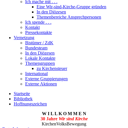
Ich mache mit . . .
Eine Wir-sind-Kirche-Gruppe gründen
In den Diözesen
Themenbereiche Ansprechpersonen
Ich spende . . .
Kontakt
Pressekontakte
Vernetzung
Bistümer / ZdK
Bundesteam
In den Diözesen
Lokale Kontakte
Themengruppen
zu Kirchensteuer
International
Externe Gruppierungen
Externe Aktionen
Startseite
Bibliothek
Hoffnungszeichen
W I L L K O M M E N
30 Jahre
Wir sind Kirche
KirchenVolksBewegung