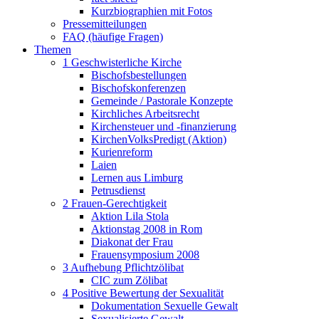
Kurzbiographien mit Fotos
Pressemitteilungen
FAQ (häufige Fragen)
Themen
1 Geschwisterliche Kirche
Bischofsbestellungen
Bischofskonferenzen
Gemeinde / Pastorale Konzepte
Kirchliches Arbeitsrecht
Kirchensteuer und -finanzierung
KirchenVolksPredigt (Aktion)
Kurienreform
Laien
Lernen aus Limburg
Petrusdienst
2 Frauen-Gerechtigkeit
Aktion Lila Stola
Aktionstag 2008 in Rom
Diakonat der Frau
Frauensymposium 2008
3 Aufhebung Pflichtzölibat
CIC zum Zölibat
4 Positive Bewertung der Sexualität
Dokumentation Sexuelle Gewalt
Sexualisierte Gewalt