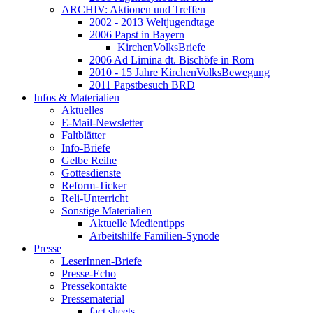
ARCHIV: Aktionen und Treffen
2002 - 2013 Weltjugendtage
2006 Papst in Bayern
KirchenVolksBriefe
2006 Ad Limina dt. Bischöfe in Rom
2010 - 15 Jahre KirchenVolksBewegung
2011 Papstbesuch BRD
Infos & Materialien
Aktuelles
E-Mail-Newsletter
Faltblätter
Info-Briefe
Gelbe Reihe
Gottesdienste
Reform-Ticker
Reli-Unterricht
Sonstige Materialien
Aktuelle Medientipps
Arbeitshilfe Familien-Synode
Presse
LeserInnen-Briefe
Presse-Echo
Pressekontakte
Pressematerial
fact sheets