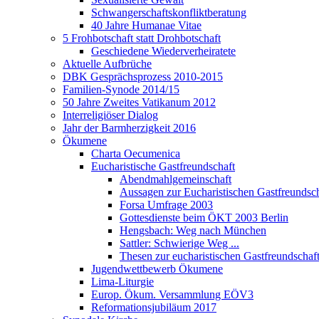
Schwangerschaftskonfliktberatung
40 Jahre Humanae Vitae
5 Frohbotschaft statt Drohbotschaft
Geschiedene Wiederverheiratete
Aktuelle Aufbrüche
DBK Gesprächsprozess 2010-2015
Familien-Synode 2014/15
50 Jahre Zweites Vatikanum 2012
Interreligiöser Dialog
Jahr der Barmherzigkeit 2016
Ökumene
Charta Oecumenica
Eucharistische Gastfreundschaft
Abendmahlgemeinschaft
Aussagen zur Eucharistischen Gastfreundsch
Forsa Umfrage 2003
Gottesdienste beim ÖKT 2003 Berlin
Hengsbach: Weg nach München
Sattler: Schwierige Weg ...
Thesen zur eucharistischen Gastfreundschaf
Jugendwettbewerb Ökumene
Lima-Liturgie
Europ. Ökum. Versammlung EÖV3
Reformationsjubiläum 2017