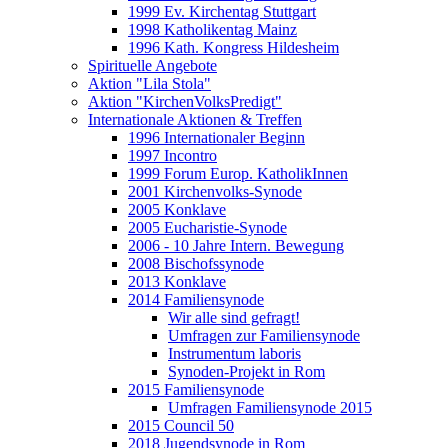
1999 Ev. Kirchentag Stuttgart
1998 Katholikentag Mainz
1996 Kath. Kongress Hildesheim
Spirituelle Angebote
Aktion "Lila Stola"
Aktion "KirchenVolksPredigt"
Internationale Aktionen & Treffen
1996 Internationaler Beginn
1997 Incontro
1999 Forum Europ. KatholikInnen
2001 Kirchenvolks-Synode
2005 Konklave
2005 Eucharistie-Synode
2006 - 10 Jahre Intern. Bewegung
2008 Bischofssynode
2013 Konklave
2014 Familiensynode
Wir alle sind gefragt!
Umfragen zur Familiensynode
Instrumentum laboris
Synoden-Projekt in Rom
2015 Familiensynode
Umfragen Familiensynode 2015
2015 Council 50
2018 Jugendsynode in Rom