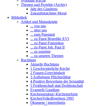
Synodale Kirche
Themen und Projekte (Archiv)
Jahr des Glaubens
Zukunftsträchtige Moral
Bibliothek
Artikel und Manuskripte
... von uns
... über uns
... zum Papstamt
... zu Papst Benedikt XVI
... zu Papst Franziskus
... zu Papst Joh. Paul II
... zu sonstige
... zu unseren Themen
Buchtipps
Aktuelle Buchtipps
1 Geschwisterliche Kirche
2 Frauen-Gerechtigkeit
3 Aufhebung Pflichtzölibat
4 Positive Bewertung der Sexualität
5 Frohbotschaft statt Drohbotschaft
Evangelii Gaudium
Kirchenstruktur/ Kirchenreform
KirchenVolksBegehren 1995
Ökumene / interreligiös