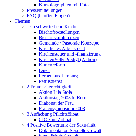
Kurzbiographien mit Fotos
Pressemitteilungen
FAQ (häufige Fragen)
Themen
1 Geschwisterliche Kirche
Bischofsbestellungen
Bischofskonferenzen
Gemeinde / Pastorale Konzepte
Kirchliches Arbeitsrecht
Kirchensteuer und -finanzierung
KirchenVolksPredigt (Aktion)
Kurienreform
Laien
Lernen aus Limburg
Petrusdienst
2 Frauen-Gerechtigkeit
Aktion Lila Stola
Aktionstag 2008 in Rom
Diakonat der Frau
Frauensymposium 2008
3 Aufhebung Pflichtzölibat
CIC zum Zölibat
4 Positive Bewertung der Sexualität
Dokumentation Sexuelle Gewalt
Sexualisierte Gewalt