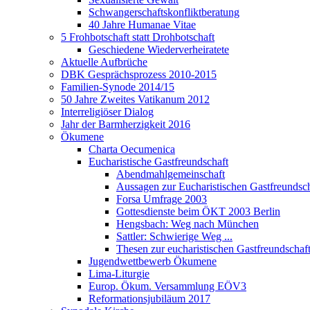
Schwangerschaftskonfliktberatung
40 Jahre Humanae Vitae
5 Frohbotschaft statt Drohbotschaft
Geschiedene Wiederverheiratete
Aktuelle Aufbrüche
DBK Gesprächsprozess 2010-2015
Familien-Synode 2014/15
50 Jahre Zweites Vatikanum 2012
Interreligiöser Dialog
Jahr der Barmherzigkeit 2016
Ökumene
Charta Oecumenica
Eucharistische Gastfreundschaft
Abendmahlgemeinschaft
Aussagen zur Eucharistischen Gastfreundsch
Forsa Umfrage 2003
Gottesdienste beim ÖKT 2003 Berlin
Hengsbach: Weg nach München
Sattler: Schwierige Weg ...
Thesen zur eucharistischen Gastfreundschaf
Jugendwettbewerb Ökumene
Lima-Liturgie
Europ. Ökum. Versammlung EÖV3
Reformationsjubiläum 2017