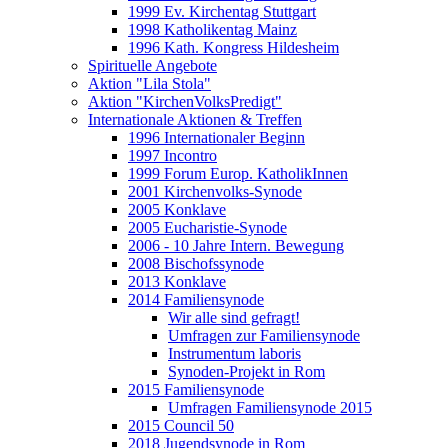
1999 Ev. Kirchentag Stuttgart
1998 Katholikentag Mainz
1996 Kath. Kongress Hildesheim
Spirituelle Angebote
Aktion "Lila Stola"
Aktion "KirchenVolksPredigt"
Internationale Aktionen & Treffen
1996 Internationaler Beginn
1997 Incontro
1999 Forum Europ. KatholikInnen
2001 Kirchenvolks-Synode
2005 Konklave
2005 Eucharistie-Synode
2006 - 10 Jahre Intern. Bewegung
2008 Bischofssynode
2013 Konklave
2014 Familiensynode
Wir alle sind gefragt!
Umfragen zur Familiensynode
Instrumentum laboris
Synoden-Projekt in Rom
2015 Familiensynode
Umfragen Familiensynode 2015
2015 Council 50
2018 Jugendsynode in Rom