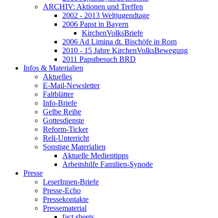
ARCHIV: Aktionen und Treffen
2002 - 2013 Weltjugendtage
2006 Papst in Bayern
KirchenVolksBriefe
2006 Ad Limina dt. Bischöfe in Rom
2010 - 15 Jahre KirchenVolksBewegung
2011 Papstbesuch BRD
Infos & Materialien
Aktuelles
E-Mail-Newsletter
Faltblätter
Info-Briefe
Gelbe Reihe
Gottesdienste
Reform-Ticker
Reli-Unterricht
Sonstige Materialien
Aktuelle Medientipps
Arbeitshilfe Familien-Synode
Presse
LeserInnen-Briefe
Presse-Echo
Pressekontakte
Pressematerial
fact sheets