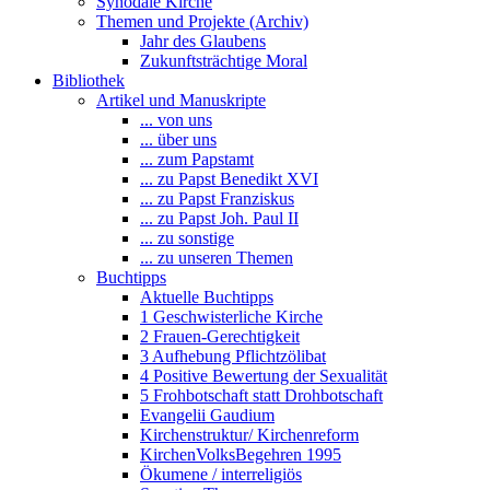
Synodale Kirche
Themen und Projekte (Archiv)
Jahr des Glaubens
Zukunftsträchtige Moral
Bibliothek
Artikel und Manuskripte
... von uns
... über uns
... zum Papstamt
... zu Papst Benedikt XVI
... zu Papst Franziskus
... zu Papst Joh. Paul II
... zu sonstige
... zu unseren Themen
Buchtipps
Aktuelle Buchtipps
1 Geschwisterliche Kirche
2 Frauen-Gerechtigkeit
3 Aufhebung Pflichtzölibat
4 Positive Bewertung der Sexualität
5 Frohbotschaft statt Drohbotschaft
Evangelii Gaudium
Kirchenstruktur/ Kirchenreform
KirchenVolksBegehren 1995
Ökumene / interreligiös