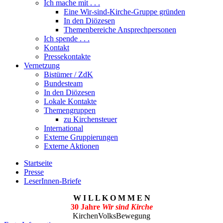
Ich mache mit . . .
Eine Wir-sind-Kirche-Gruppe gründen
In den Diözesen
Themenbereiche Ansprechpersonen
Ich spende . . .
Kontakt
Pressekontakte
Vernetzung
Bistümer / ZdK
Bundesteam
In den Diözesen
Lokale Kontakte
Themengruppen
zu Kirchensteuer
International
Externe Gruppierungen
Externe Aktionen
Startseite
Presse
LeserInnen-Briefe
W I L L K O M M E N
30 Jahre
Wir sind Kirche
KirchenVolksBewegung