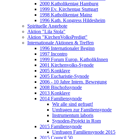
2000 Katholikentag Hamburg
1999 Ev. Kirchentag Stuttgart
1998 Katholikentag Mainz
1996 Kath. Kongress Hildesheim
Spirituelle Angebote
Aktion "Lila Stola"
Aktion "KirchenVolksPredigt"
Internationale Aktionen & Treffen
1996 Internationaler Beginn
1997 Incontro
1999 Forum Europ. KatholikInnen
2001 Kirchenvolks-Synode
2005 Konklave
2005 Eucharistie-Synode
2006 - 10 Jahre Intern. Bewegung
2008 Bischofssynode
2013 Konklave
2014 Familiensynode
Wir alle sind gefragt!
Umfragen zur Familiensynode
Instrumentum laboris
Synoden-Projekt in Rom
2015 Familiensynode
Umfragen Familiensynode 2015
2015 Council 50