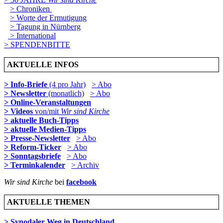
> Chroniken
> Worte der Ermutigung
> Tagung in Nürnberg
> International
> SPENDENBITTE
AKTUELLE INFOS
> Info-Briefe
(4 pro Jahr)
> Abo
> Newsletter
(monatlich)
> Abo
> Online-Veranstaltungen
> Videos
von/mit
Wir sind Kirche
> aktuelle Buch-Tipps
> aktuelle Medien-Tipps
> Presse-Newsletter
> Abo
> Reform-Ticker
> Abo
> Sonntagsbriefe
> Abo
> Terminkalender
> Archiv
Wir sind Kirche
bei
facebook
AKTUELLE THEMEN
> Synodaler Weg in Deutschland