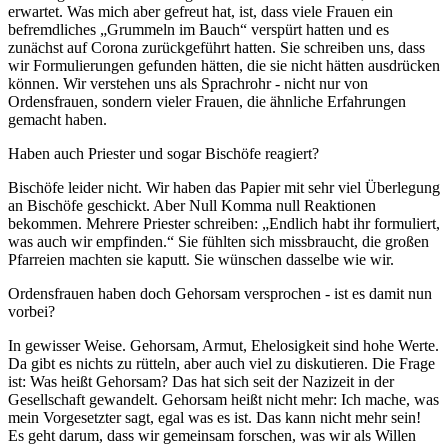
erwartet. Was mich aber gefreut hat, ist, dass viele Frauen ein
befremdliches „Grummeln im Bauch“ verspürt hatten und es
zunächst auf Corona zurückgeführt hatten. Sie schreiben uns, dass
wir Formulierungen gefunden hätten, die sie nicht hätten ausdrücken
können. Wir verstehen uns als Sprachrohr - nicht nur von
Ordensfrauen, sondern vieler Frauen, die ähnliche Erfahrungen
gemacht haben.
Haben auch Priester und sogar Bischöfe reagiert?
Bischöfe leider nicht. Wir haben das Papier mit sehr viel Überlegung
an Bischöfe geschickt. Aber Null Komma null Reaktionen
bekommen. Mehrere Priester schreiben: „Endlich habt ihr formuliert,
was auch wir empfinden.“ Sie fühlten sich missbraucht, die großen
Pfarreien machten sie kaputt. Sie wünschen dasselbe wie wir.
Ordensfrauen haben doch Gehorsam versprochen - ist es damit nun
vorbei?
In gewisser Weise. Gehorsam, Armut, Ehelosigkeit sind hohe Werte.
Da gibt es nichts zu rütteln, aber auch viel zu diskutieren. Die Frage
ist: Was heißt Gehorsam? Das hat sich seit der Nazizeit in der
Gesellschaft gewandelt. Gehorsam heißt nicht mehr: Ich mache, was
mein Vorgesetzter sagt, egal was es ist. Das kann nicht mehr sein!
Es geht darum, dass wir gemeinsam forschen, was wir als Willen