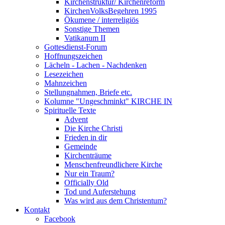
Kirchenstruktur/ Kirchenreform
KirchenVolksBegehren 1995
Ökumene / interreligiös
Sonstige Themen
Vatikanum II
Gottesdienst-Forum
Hoffnungszeichen
Lächeln - Lachen - Nachdenken
Lesezeichen
Mahnzeichen
Stellungnahmen, Briefe etc.
Kolumne "Ungeschminkt" KIRCHE IN
Spirituelle Texte
Advent
Die Kirche Christi
Frieden in dir
Gemeinde
Kirchenträume
Menschenfreundlichere Kirche
Nur ein Traum?
Officially Old
Tod und Auferstehung
Was wird aus dem Christentum?
Kontakt
Facebook