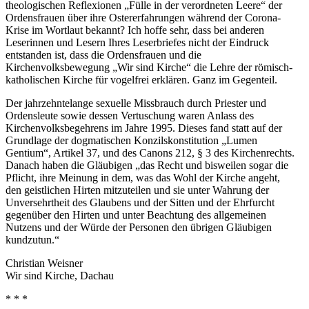
theologischen Reflexionen „Fülle in der verordneten Leere“ der
Ordensfrauen über ihre Ostererfahrungen während der Corona-
Krise im Wortlaut bekannt? Ich hoffe sehr, dass bei anderen
Leserinnen und Lesern Ihres Leserbriefes nicht der Eindruck
entstanden ist, dass die Ordensfrauen und die
Kirchenvolksbewegung „Wir sind Kirche“ die Lehre der römisch-
katholischen Kirche für vogelfrei erklären. Ganz im Gegenteil.
Der jahrzehntelange sexuelle Missbrauch durch Priester und
Ordensleute sowie dessen Vertuschung waren Anlass des
Kirchenvolksbegehrens im Jahre 1995. Dieses fand statt auf der
Grundlage der dogmatischen Konzilskonstitution „Lumen
Gentium“, Artikel 37, und des Canons 212, § 3 des Kirchenrechts.
Danach haben die Gläubigen „das Recht und bisweilen sogar die
Pflicht, ihre Meinung in dem, was das Wohl der Kirche angeht,
den geistlichen Hirten mitzuteilen und sie unter Wahrung der
Unversehrtheit des Glaubens und der Sitten und der Ehrfurcht
gegenüber den Hirten und unter Beachtung des allgemeinen
Nutzens und der Würde der Personen den übrigen Gläubigen
kundzutun.“
Christian Weisner
Wir sind Kirche, Dachau
* * *