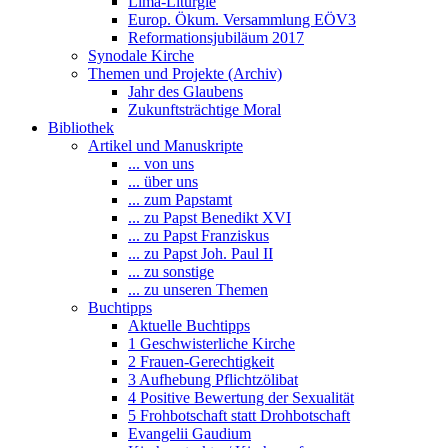
Lima-Liturgie
Europ. Ökum. Versammlung EÖV3
Reformationsjubiläum 2017
Synodale Kirche
Themen und Projekte (Archiv)
Jahr des Glaubens
Zukunftsträchtige Moral
Bibliothek
Artikel und Manuskripte
... von uns
... über uns
... zum Papstamt
... zu Papst Benedikt XVI
... zu Papst Franziskus
... zu Papst Joh. Paul II
... zu sonstige
... zu unseren Themen
Buchtipps
Aktuelle Buchtipps
1 Geschwisterliche Kirche
2 Frauen-Gerechtigkeit
3 Aufhebung Pflichtzölibat
4 Positive Bewertung der Sexualität
5 Frohbotschaft statt Drohbotschaft
Evangelii Gaudium