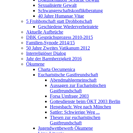
Sexualisierte Gewalt
Schwangerschaftskonfliktberatung
40 Jahre Humanae Vitae
5 Frohbotschaft statt Drohbotschaft
Geschiedene Wiederverheiratete
Aktuelle Aufbrüche
DBK Gesprächsprozess 2010-2015
Familien-Synode 2014/15
50 Jahre Zweites Vatikanum 2012
Interreligiöser Dialog
Jahr der Barmherzigkeit 2016
Ökumene
Charta Oecumenica
Eucharistische Gastfreundschaft
Abendmahlgemeinschaft
Aussagen zur Eucharistischen
Gastfreundschaft
Forsa Umfrage 2003
Gottesdienste beim ÖKT 2003 Berlin
Hengsbach: Weg nach München
Sattler: Schwierige Weg ...
Thesen zur eucharistischen
Gastfreundschaft
Jugendwettbewerb Ökumene