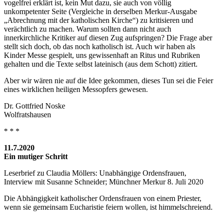
vogelfrei erklärt ist, kein Mut dazu, sie auch von völlig
unkompetenter Seite (Vergleiche in derselben Merkur-Ausgabe
„Abrechnung mit der katholischen Kirche“) zu kritisieren und
verächtlich zu machen. Warum sollten dann nicht auch
innerkirchliche Kritiker auf diesen Zug aufspringen? Die Frage aber
stellt sich doch, ob das noch katholisch ist. Auch wir haben als
Kinder Messe gespielt, uns gewissenhaft an Ritus und Rubriken
gehalten und die Texte selbst lateinisch (aus dem Schott) zitiert.
Aber wir wären nie auf die Idee gekommen, dieses Tun sei die Feier
eines wirklichen heiligen Messopfers gewesen.
Dr. Gottfried Noske
Wolfratshausen
* * *
11.7.2020
Ein mutiger Schritt
Leserbrief zu Claudia Möllers: Unabhängige Ordensfrauen,
Interview mit Susanne Schneider; Münchner Merkur 8. Juli 2020
Die Abhängigkeit katholischer Ordensfrauen von einem Priester,
wenn sie gemeinsam Eucharistie feiern wollen, ist himmelschreiend.