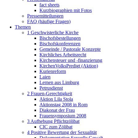
fact sheets
Kurzbiographien mit Fotos
Pressemitteilungen
FAQ (häufige Fragen)
Themen
1 Geschwisterliche Kirche
Bischofsbestellungen
Bischofskonferenzen
Gemeinde / Pastorale Konzepte
Kirchliches Arbeitsrecht
Kirchensteuer und -finanzierung
KirchenVolksPredigt (Aktion)
Kurienreform
Laien
Lernen aus Limburg
Petrusdienst
2 Frauen-Gerechtigkeit
Aktion Lila Stola
Aktionstag 2008 in Rom
Diakonat der Frau
Frauensymposium 2008
3 Aufhebung Pflichtzölibat
CIC zum Zölibat
4 Positive Bewertung der Sexualität
Dokumentation Sexuelle Gewalt