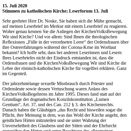
15. Juli 2020
Stimmen zu katholischen Kirche; Leserforum 13. Juli
Sehr geehrter Herr Dr. Noske, Sie haben sich die Mühe gemacht,
auf meinen Leserbrief im Merkur mit einem Leserbrief zu reagieren.
Woher genau kennen Sie die Anliegen der KirchenVolksBewegung
Wir sind Kirche? Und vor allem: Sind Ihnen die theologischen
Reflexionen „Fülle in der verordneten Leere“ der Ordensfrauen über
ihre Ostererfahrungen während der Corona-Krise im Wortlaut
bekannt? Ich hoffe sehr, dass bei anderen Leserinnen und Lesern
Ihres Leserbriefes nicht der Eindruck entstanden ist, dass die
Ordensfrauen und die KirchenVolksBewegung Wir sind Kirche die
Lehre der römisch-katholischen Kirche für vogelfrei erklären. Ganz
im Gegenteil.
Der jahrzehntelange sexuelle Missbrauch durch Priester und
Ordensleute sowie dessen Vertuschung waren Anlass des
KirchenVolksBegehrens im Jahre 1995. Dieses fand statt auf der
Grundlage der dogmatischen Konzilskonstitution „Lumen
Gentium“, Art. 37, und des Can. 212 § 3. des Kirchenrechts.
Danach haben die Gläubigen „das Recht und bisweilen sogar die
Pflicht, ihre Meinung in dem, was das Wohl der Kirche angeht, den
geistlichen Hirten mitzuteilen und sie unter Wahrung der
Unversehrtheit des Glaubens und der Sitten und der Ehrfurcht
gegenüber den Hirten und unter Beachtung des allgemeinen