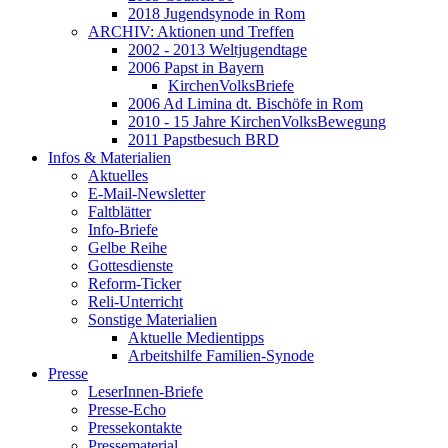
2018 Jugendsynode in Rom
ARCHIV: Aktionen und Treffen
2002 - 2013 Weltjugendtage
2006 Papst in Bayern
KirchenVolksBriefe
2006 Ad Limina dt. Bischöfe in Rom
2010 - 15 Jahre KirchenVolksBewegung
2011 Papstbesuch BRD
Infos & Materialien
Aktuelles
E-Mail-Newsletter
Faltblätter
Info-Briefe
Gelbe Reihe
Gottesdienste
Reform-Ticker
Reli-Unterricht
Sonstige Materialien
Aktuelle Medientipps
Arbeitshilfe Familien-Synode
Presse
LeserInnen-Briefe
Presse-Echo
Pressekontakte
Pressematerial