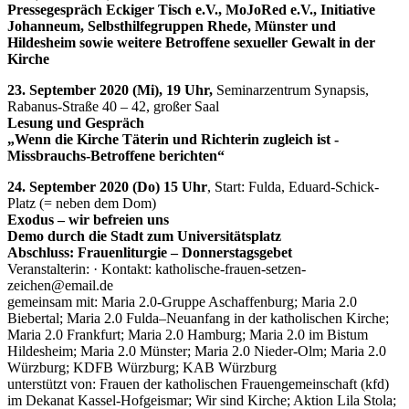
Pressegespräch Eckiger Tisch e.V., MoJoRed e.V., Initiative
Johanneum, Selbsthilfegruppen Rhede, Münster und
Hildesheim sowie weitere Betroffene sexueller Gewalt in der
Kirche
23. September 2020 (Mi), 19 Uhr,
Seminarzentrum Synapsis,
Rabanus-Straße 40 – 42, großer Saal
Lesung und Gespräch
„Wenn die Kirche Täterin und Richterin zugleich ist -
Missbrauchs-Betroffene berichten“
24. September 2020 (Do) 15 Uhr
, Start: Fulda, Eduard-Schick-
Platz (= neben dem Dom)
Exodus – wir befreien uns
Demo durch die Stadt zum Universitätsplatz
Abschluss: Frauenliturgie – Donnerstagsgebet
Veranstalterin: · Kontakt: katholische-frauen-setzen-
zeichen@email.de
gemeinsam mit: Maria 2.0-Gruppe Aschaffenburg; Maria 2.0
Biebertal; Maria 2.0 Fulda–Neuanfang in der katholischen Kirche;
Maria 2.0 Frankfurt; Maria 2.0 Hamburg; Maria 2.0 im Bistum
Hildesheim; Maria 2.0 Münster; Maria 2.0 Nieder-Olm; Maria 2.0
Würzburg; KDFB Würzburg; KAB Würzburg
unterstützt von: Frauen der katholischen Frauengemeinschaft (kfd)
im Dekanat Kassel-Hofgeismar; Wir sind Kirche; Aktion Lila Stola;