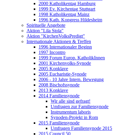
2000 Katholikentag Hamburg
1999 Ev. Kirchentag Stuttgart
1998 Katholikentag Mainz
1996 Kath. Kongress Hildesheim
Spirituelle Angebote
Aktion "Lila Stola"
Aktion "KirchenVolksPredigt"
Internationale Aktionen & Treffen
1996 Internationaler Beginn
1997 Incontro
1999 Forum Europ. KatholikInnen
2001 Kirchenvolks-Synode
2005 Konklave
2005 Eucharistie-Synode
2006 - 10 Jahre Intern. Bewegung
2008 Bischofssynode
2013 Konklave
2014 Familiensynode
Wir alle sind gefragt!
Umfragen zur Familiensynode
Instrumentum laboris
Synoden-Projekt in Rom
2015 Familiensynode
Umfragen Familiensynode 2015
2015 Council 50