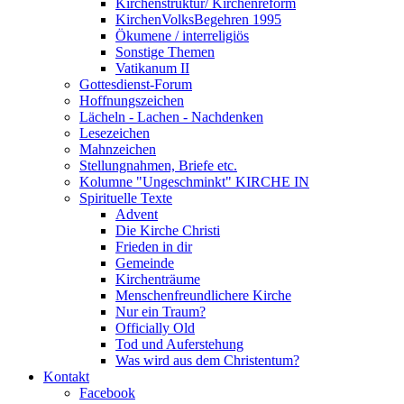
Kirchenstruktur/ Kirchenreform
KirchenVolksBegehren 1995
Ökumene / interreligiös
Sonstige Themen
Vatikanum II
Gottesdienst-Forum
Hoffnungszeichen
Lächeln - Lachen - Nachdenken
Lesezeichen
Mahnzeichen
Stellungnahmen, Briefe etc.
Kolumne "Ungeschminkt" KIRCHE IN
Spirituelle Texte
Advent
Die Kirche Christi
Frieden in dir
Gemeinde
Kirchenträume
Menschenfreundlichere Kirche
Nur ein Traum?
Officially Old
Tod und Auferstehung
Was wird aus dem Christentum?
Kontakt
Facebook