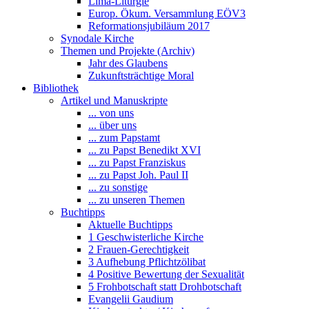
Lima-Liturgie
Europ. Ökum. Versammlung EÖV3
Reformationsjubiläum 2017
Synodale Kirche
Themen und Projekte (Archiv)
Jahr des Glaubens
Zukunftsträchtige Moral
Bibliothek
Artikel und Manuskripte
... von uns
... über uns
... zum Papstamt
... zu Papst Benedikt XVI
... zu Papst Franziskus
... zu Papst Joh. Paul II
... zu sonstige
... zu unseren Themen
Buchtipps
Aktuelle Buchtipps
1 Geschwisterliche Kirche
2 Frauen-Gerechtigkeit
3 Aufhebung Pflichtzölibat
4 Positive Bewertung der Sexualität
5 Frohbotschaft statt Drohbotschaft
Evangelii Gaudium