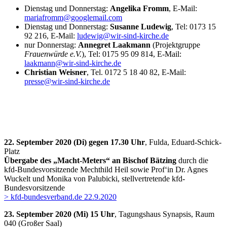
Dienstag und Donnerstag:
Angelika Fromm
, E-Mail:
mariafromm@googlemail.com
Dienstag und Donnerstag:
Susanne Ludewig
, Tel: 0173 15
92 216, E-Mail:
ludewig@wir-sind-kirche.de
nur Donnerstag:
Annegret Laakmann
(Projektgruppe
Frauenwürde e.V.
), Tel: 0175 95 09 814, E-Mail:
laakmann@wir-sind-kirche.de
Christian Weisner
, Tel. 0172 5 18 40 82, E-Mail:
presse@wir-sind-kirche.de
22. September 2020 (Di) gegen 17.30 Uhr
, Fulda, Eduard-Schick-
Platz
Übergabe des „Macht-Meters“ an Bischof Bätzing
durch die
kfd-Bundesvorsitzende Mechthild Heil sowie Prof‘in Dr. Agnes
Wuckelt und Monika von Palubicki, stellvertretende kfd-
Bundesvorsitzende
> kfd-bundesverband.de 22.9.2020
23. September 2020 (Mi) 15 Uhr
, Tagungshaus Synapsis, Raum
040 (Großer Saal)