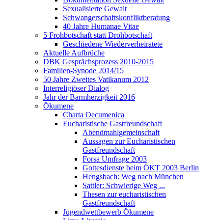
Sexualisierte Gewalt
Schwangerschaftskonfliktberatung
40 Jahre Humanae Vitae
5 Frohbotschaft statt Drohbotschaft
Geschiedene Wiederverheiratete
Aktuelle Aufbrüche
DBK Gesprächsprozess 2010-2015
Familien-Synode 2014/15
50 Jahre Zweites Vatikanum 2012
Interreligiöser Dialog
Jahr der Barmherzigkeit 2016
Ökumene
Charta Oecumenica
Eucharistische Gastfreundschaft
Abendmahlgemeinschaft
Aussagen zur Eucharistischen
Gastfreundschaft
Forsa Umfrage 2003
Gottesdienste beim ÖKT 2003 Berlin
Hengsbach: Weg nach München
Sattler: Schwierige Weg ...
Thesen zur eucharistischen
Gastfreundschaft
Jugendwettbewerb Ökumene