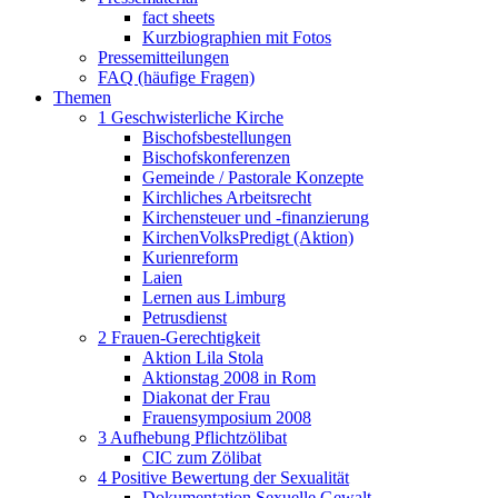
fact sheets
Kurzbiographien mit Fotos
Pressemitteilungen
FAQ (häufige Fragen)
Themen
1 Geschwisterliche Kirche
Bischofsbestellungen
Bischofskonferenzen
Gemeinde / Pastorale Konzepte
Kirchliches Arbeitsrecht
Kirchensteuer und -finanzierung
KirchenVolksPredigt (Aktion)
Kurienreform
Laien
Lernen aus Limburg
Petrusdienst
2 Frauen-Gerechtigkeit
Aktion Lila Stola
Aktionstag 2008 in Rom
Diakonat der Frau
Frauensymposium 2008
3 Aufhebung Pflichtzölibat
CIC zum Zölibat
4 Positive Bewertung der Sexualität
Dokumentation Sexuelle Gewalt