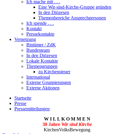
Ich mache mit . . .
Eine Wir-sind-Kirche-Gruppe gründen
In den Diözesen
Themenbereiche Ansprechpersonen
Ich spende . . .
Kontakt
Pressekontakte
Vernetzung
Bistümer / ZdK
Bundesteam
In den Diözesen
Lokale Kontakte
Themengruppen
zu Kirchensteuer
International
Externe Gruppierungen
Externe Aktionen
Startseite
Presse
Pressemitteilungen
W I L L K O M M E N
30 Jahre
Wir sind Kirche
KirchenVolksBewegung