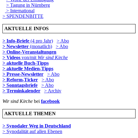
> Tagung in Nürnberg
> International
> SPENDENBITTE
AKTUELLE INFOS
> Info-Briefe
(4 pro Jahr)
> Abo
> Newsletter
(monatlich)
> Abo
> Online-Veranstaltungen
> Videos
von/mit
Wir sind Kirche
> aktuelle Buch-Tipps
> aktuelle Medien-Tipps
> Presse-Newsletter
> Abo
> Reform-Ticker
> Abo
> Sonntagsbriefe
> Abo
> Terminkalender
> Archiv
Wir sind Kirche
bei
facebook
AKTUELLE THEMEN
> Synodaler Weg in Deutschland
> Synodalität auf allen Ebenen