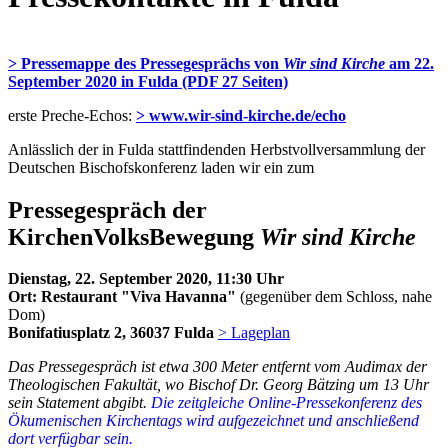
> Pressemappe des Pressegesprächs von
Wir sind Kirche
am 22.
September 2020 in Fulda (PDF 27 Seiten)
erste Preche-Echos:
> www.wir-sind-kirche.de/echo
Anlässlich der in Fulda stattfindenden Herbstvollversammlung der
Deutschen Bischofskonferenz laden wir ein zum
Pressegespräch der
KirchenVolksBewegung
Wir sind Kirche
Dienstag, 22. September 2020, 11:30 Uhr
Ort:
Restaurant "Viva Havanna"
(gegenüber dem Schloss, nahe
Dom)
Bonifatiusplatz 2, 36037 Fulda
> Lageplan
Das Pressegespräch ist etwa 300 Meter entfernt vom Audimax der
Theologischen Fakultät, wo Bischof Dr. Georg Bätzing um 13 Uhr
sein Statement abgibt.
Die zeit
gleiche Online-Pressekonferenz des
Ökumenischen Kirchentags wird aufgezeichnet und anschließend
dort verfügbar sein.