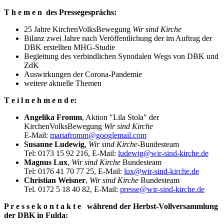
T h e m e n des Pressegesprächs:
25 Jahre KirchenVolksBewegung
Wir sind Kirche
Bilanz zwei Jahre nach Veröffentlichung der im Auftrag der
DBK erstellten MHG-Studie
Begleitung des verbindlichen Synodalen Wegs von DBK und
ZdK
Auswirkungen der Corona-Pandemie
weitere aktuelle Themen
T e i l n e h m e n d e:
Angelika Fromm
, Aktion "Lila Stola" der
KirchenVolksBewegung
Wir sind Kirche
E-Mail:
mariafromm@googlemail.com
Susanne Ludewig
,
Wir sind Kirche
-Bundesteam
Tel: 0173 15 92 216, E-Mail:
ludewig@wir-sind-kirche.de
Magnus Lux
,
Wir sind Kirche
Bundesteam
Tel: 0176 41 70 77 25, E-Mail:
lux@wir-sind-kirche.de
Christian Weisner
,
Wir sind Kirche
Bundesteam
Tel. 0172 5 18 40 82, E-Mail:
presse@wir-sind-kirche.de
P r e s s e k o n t a k t e während der Herbst-Vollversammlung
der DBK in Fulda: