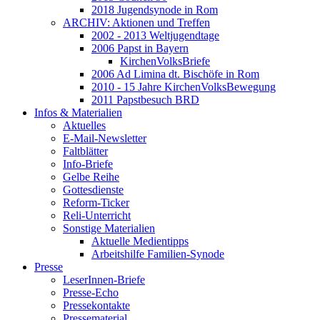
2018 Jugendsynode in Rom
ARCHIV: Aktionen und Treffen
2002 - 2013 Weltjugendtage
2006 Papst in Bayern
KirchenVolksBriefe
2006 Ad Limina dt. Bischöfe in Rom
2010 - 15 Jahre KirchenVolksBewegung
2011 Papstbesuch BRD
Infos & Materialien
Aktuelles
E-Mail-Newsletter
Faltblätter
Info-Briefe
Gelbe Reihe
Gottesdienste
Reform-Ticker
Reli-Unterricht
Sonstige Materialien
Aktuelle Medientipps
Arbeitshilfe Familien-Synode
Presse
LeserInnen-Briefe
Presse-Echo
Pressekontakte
Pressematerial