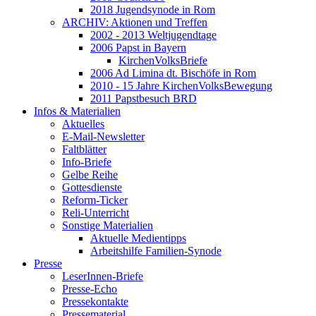
2018 Jugendsynode in Rom
ARCHIV: Aktionen und Treffen
2002 - 2013 Weltjugendtage
2006 Papst in Bayern
KirchenVolksBriefe
2006 Ad Limina dt. Bischöfe in Rom
2010 - 15 Jahre KirchenVolksBewegung
2011 Papstbesuch BRD
Infos & Materialien
Aktuelles
E-Mail-Newsletter
Faltblätter
Info-Briefe
Gelbe Reihe
Gottesdienste
Reform-Ticker
Reli-Unterricht
Sonstige Materialien
Aktuelle Medientipps
Arbeitshilfe Familien-Synode
Presse
LeserInnen-Briefe
Presse-Echo
Pressekontakte
Pressematerial