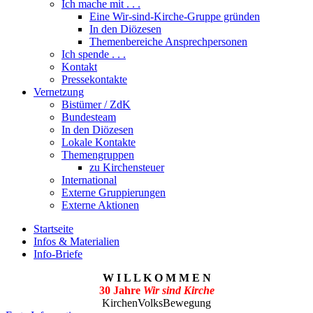
Ich mache mit . . .
Eine Wir-sind-Kirche-Gruppe gründen
In den Diözesen
Themenbereiche Ansprechpersonen
Ich spende . . .
Kontakt
Pressekontakte
Vernetzung
Bistümer / ZdK
Bundesteam
In den Diözesen
Lokale Kontakte
Themengruppen
zu Kirchensteuer
International
Externe Gruppierungen
Externe Aktionen
Startseite
Infos & Materialien
Info-Briefe
W I L L K O M M E N
30 Jahre
Wir sind Kirche
KirchenVolksBewegung