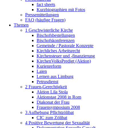
fact sheets
Kurzbiographien mit Fotos
Pressemitteilungen
FAQ (häufige Fragen)
Themen
1 Geschwisterliche Kirche
Bischofsbestellungen
Bischofskonferenzen
Gemeinde / Pastorale Konzepte
Kirchliches Arbeitsrecht
Kirchensteuer und -finanzierung
KirchenVolksPredigt (Aktion)
Kurienreform
Laien
Lernen aus Limburg
Petrusdienst
2 Frauen-Gerechtigkeit
Aktion Lila Stola
Aktionstag 2008 in Rom
Diakonat der Frau
Frauensymposium 2008
3 Aufhebung Pflichtzölibat
CIC zum Zölibat
4 Positive Bewertung der Sexualität
Dokumentation Sexuelle Gewalt