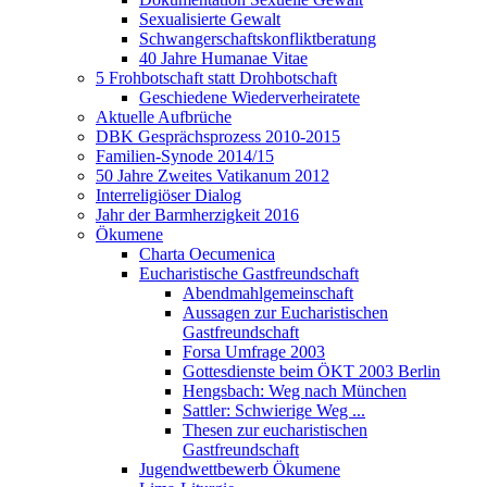
Sexualisierte Gewalt
Schwangerschaftskonfliktberatung
40 Jahre Humanae Vitae
5 Frohbotschaft statt Drohbotschaft
Geschiedene Wiederverheiratete
Aktuelle Aufbrüche
DBK Gesprächsprozess 2010-2015
Familien-Synode 2014/15
50 Jahre Zweites Vatikanum 2012
Interreligiöser Dialog
Jahr der Barmherzigkeit 2016
Ökumene
Charta Oecumenica
Eucharistische Gastfreundschaft
Abendmahlgemeinschaft
Aussagen zur Eucharistischen
Gastfreundschaft
Forsa Umfrage 2003
Gottesdienste beim ÖKT 2003 Berlin
Hengsbach: Weg nach München
Sattler: Schwierige Weg ...
Thesen zur eucharistischen
Gastfreundschaft
Jugendwettbewerb Ökumene