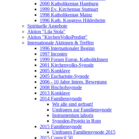
2000 Katholikentag Hamburg
1999 Ev. Kirchentag Stuttgart
1998 Katholikentag Mainz
1996 Kath. Kongress Hildesheim
Spirituelle Angebote
Aktion "Lila Stola"
Aktion "KirchenVolksPredigt"
Internationale Aktionen & Treffen
1996 Internationaler Beginn
1997 Incontro
1999 Forum Europ. KatholikInnen
2001 Kirchenvolks-Synode
2005 Konklave
2005 Eucharistie-Synode
2006 - 10 Jahre Intern. Bewegung
2008 Bischofssynode
2013 Konklave
2014 Familiensynode
Wir alle sind gefragt!
Umfragen zur Familiensynode
Instrumentum laboris
Synoden-Projekt in Rom
2015 Familiensynode
Umfragen Familiensynode 2015
2015 Council 50