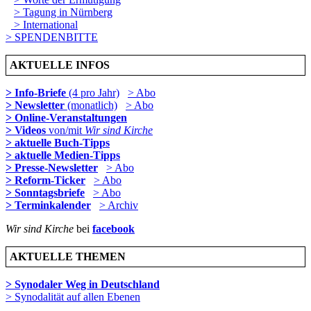
> Tagung in Nürnberg
> International
> SPENDENBITTE
AKTUELLE INFOS
> Info-Briefe
(4 pro Jahr)
> Abo
> Newsletter
(monatlich)
> Abo
> Online-Veranstaltungen
> Videos
von/mit
Wir sind Kirche
> aktuelle Buch-Tipps
> aktuelle Medien-Tipps
> Presse-Newsletter
> Abo
> Reform-Ticker
> Abo
> Sonntagsbriefe
> Abo
> Terminkalender
> Archiv
Wir sind Kirche
bei
facebook
AKTUELLE THEMEN
> Synodaler Weg in Deutschland
> Synodalität auf allen Ebenen