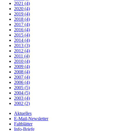
2021 (4)
2020 (4)
2019 (4)
2018 (4)
2017 (4)
2016 (4)
2015 (4)
2014 (4)
2013 (3)
2012 (4)
2011 (4)
2010 (4)
2009 (4)
2008 (4)
2007 (4)
2006 (4)
2005 (5)
2004 (5)
2003 (4)
2002 (2)
Aktuelles
E-Mail-Newsletter
Faltblätter
Info-Briefe