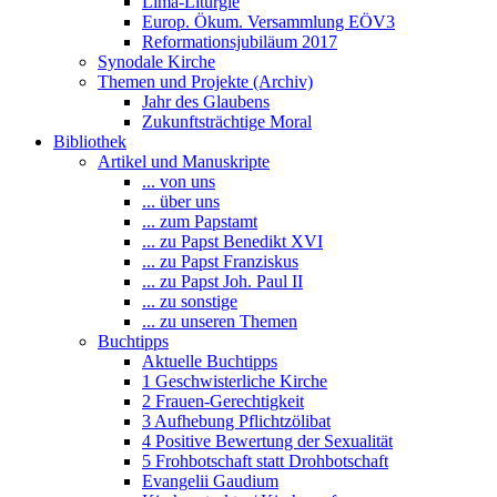
Lima-Liturgie
Europ. Ökum. Versammlung EÖV3
Reformationsjubiläum 2017
Synodale Kirche
Themen und Projekte (Archiv)
Jahr des Glaubens
Zukunftsträchtige Moral
Bibliothek
Artikel und Manuskripte
... von uns
... über uns
... zum Papstamt
... zu Papst Benedikt XVI
... zu Papst Franziskus
... zu Papst Joh. Paul II
... zu sonstige
... zu unseren Themen
Buchtipps
Aktuelle Buchtipps
1 Geschwisterliche Kirche
2 Frauen-Gerechtigkeit
3 Aufhebung Pflichtzölibat
4 Positive Bewertung der Sexualität
5 Frohbotschaft statt Drohbotschaft
Evangelii Gaudium