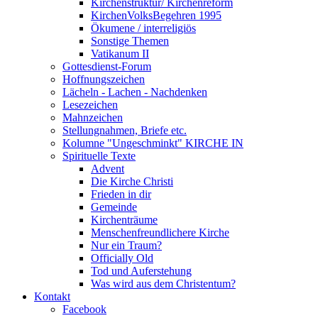
Kirchenstruktur/ Kirchenreform
KirchenVolksBegehren 1995
Ökumene / interreligiös
Sonstige Themen
Vatikanum II
Gottesdienst-Forum
Hoffnungszeichen
Lächeln - Lachen - Nachdenken
Lesezeichen
Mahnzeichen
Stellungnahmen, Briefe etc.
Kolumne "Ungeschminkt" KIRCHE IN
Spirituelle Texte
Advent
Die Kirche Christi
Frieden in dir
Gemeinde
Kirchenträume
Menschenfreundlichere Kirche
Nur ein Traum?
Officially Old
Tod und Auferstehung
Was wird aus dem Christentum?
Kontakt
Facebook