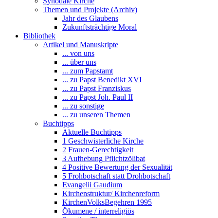
Synodale Kirche
Themen und Projekte (Archiv)
Jahr des Glaubens
Zukunftsträchtige Moral
Bibliothek
Artikel und Manuskripte
... von uns
... über uns
... zum Papstamt
... zu Papst Benedikt XVI
... zu Papst Franziskus
... zu Papst Joh. Paul II
... zu sonstige
... zu unseren Themen
Buchtipps
Aktuelle Buchtipps
1 Geschwisterliche Kirche
2 Frauen-Gerechtigkeit
3 Aufhebung Pflichtzölibat
4 Positive Bewertung der Sexualität
5 Frohbotschaft statt Drohbotschaft
Evangelii Gaudium
Kirchenstruktur/ Kirchenreform
KirchenVolksBegehren 1995
Ökumene / interreligiös