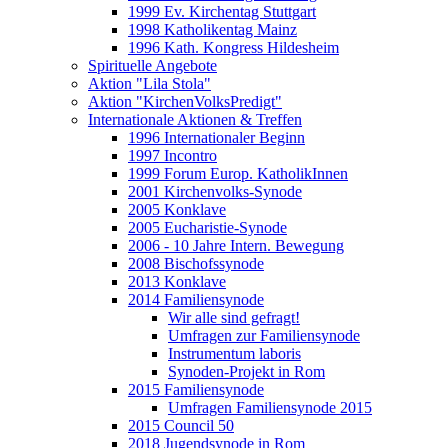
1999 Ev. Kirchentag Stuttgart
1998 Katholikentag Mainz
1996 Kath. Kongress Hildesheim
Spirituelle Angebote
Aktion "Lila Stola"
Aktion "KirchenVolksPredigt"
Internationale Aktionen & Treffen
1996 Internationaler Beginn
1997 Incontro
1999 Forum Europ. KatholikInnen
2001 Kirchenvolks-Synode
2005 Konklave
2005 Eucharistie-Synode
2006 - 10 Jahre Intern. Bewegung
2008 Bischofssynode
2013 Konklave
2014 Familiensynode
Wir alle sind gefragt!
Umfragen zur Familiensynode
Instrumentum laboris
Synoden-Projekt in Rom
2015 Familiensynode
Umfragen Familiensynode 2015
2015 Council 50
2018 Jugendsynode in Rom