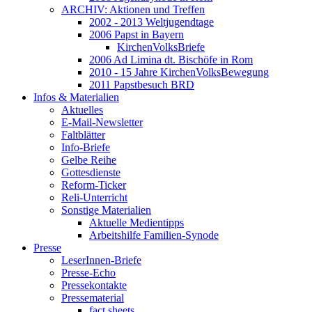
ARCHIV: Aktionen und Treffen
2002 - 2013 Weltjugendtage
2006 Papst in Bayern
KirchenVolksBriefe
2006 Ad Limina dt. Bischöfe in Rom
2010 - 15 Jahre KirchenVolksBewegung
2011 Papstbesuch BRD
Infos & Materialien
Aktuelles
E-Mail-Newsletter
Faltblätter
Info-Briefe
Gelbe Reihe
Gottesdienste
Reform-Ticker
Reli-Unterricht
Sonstige Materialien
Aktuelle Medientipps
Arbeitshilfe Familien-Synode
Presse
LeserInnen-Briefe
Presse-Echo
Pressekontakte
Pressematerial
fact sheets