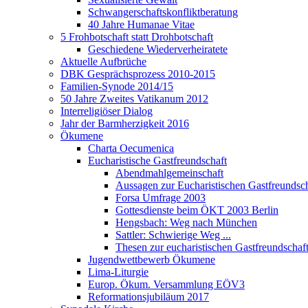
Schwangerschaftskonfliktberatung
40 Jahre Humanae Vitae
5 Frohbotschaft statt Drohbotschaft
Geschiedene Wiederverheiratete
Aktuelle Aufbrüche
DBK Gesprächsprozess 2010-2015
Familien-Synode 2014/15
50 Jahre Zweites Vatikanum 2012
Interreligiöser Dialog
Jahr der Barmherzigkeit 2016
Ökumene
Charta Oecumenica
Eucharistische Gastfreundschaft
Abendmahlgemeinschaft
Aussagen zur Eucharistischen Gastfreundsch
Forsa Umfrage 2003
Gottesdienste beim ÖKT 2003 Berlin
Hengsbach: Weg nach München
Sattler: Schwierige Weg ...
Thesen zur eucharistischen Gastfreundschaf
Jugendwettbewerb Ökumene
Lima-Liturgie
Europ. Ökum. Versammlung EÖV3
Reformationsjubiläum 2017