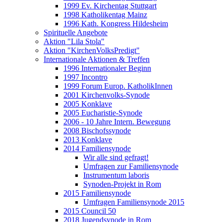
1999 Ev. Kirchentag Stuttgart
1998 Katholikentag Mainz
1996 Kath. Kongress Hildesheim
Spirituelle Angebote
Aktion "Lila Stola"
Aktion "KirchenVolksPredigt"
Internationale Aktionen & Treffen
1996 Internationaler Beginn
1997 Incontro
1999 Forum Europ. KatholikInnen
2001 Kirchenvolks-Synode
2005 Konklave
2005 Eucharistie-Synode
2006 - 10 Jahre Intern. Bewegung
2008 Bischofssynode
2013 Konklave
2014 Familiensynode
Wir alle sind gefragt!
Umfragen zur Familiensynode
Instrumentum laboris
Synoden-Projekt in Rom
2015 Familiensynode
Umfragen Familiensynode 2015
2015 Council 50
2018 Jugendsynode in Rom