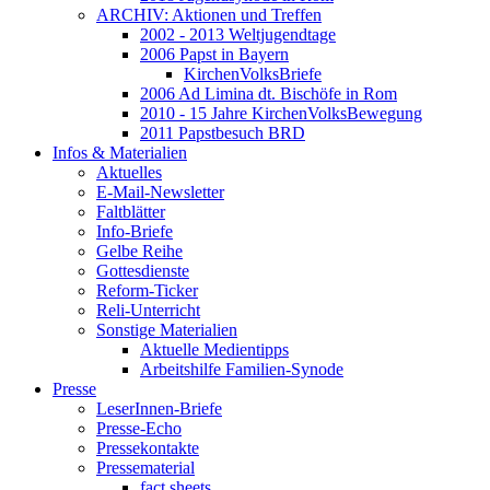
ARCHIV: Aktionen und Treffen
2002 - 2013 Weltjugendtage
2006 Papst in Bayern
KirchenVolksBriefe
2006 Ad Limina dt. Bischöfe in Rom
2010 - 15 Jahre KirchenVolksBewegung
2011 Papstbesuch BRD
Infos & Materialien
Aktuelles
E-Mail-Newsletter
Faltblätter
Info-Briefe
Gelbe Reihe
Gottesdienste
Reform-Ticker
Reli-Unterricht
Sonstige Materialien
Aktuelle Medientipps
Arbeitshilfe Familien-Synode
Presse
LeserInnen-Briefe
Presse-Echo
Pressekontakte
Pressematerial
fact sheets