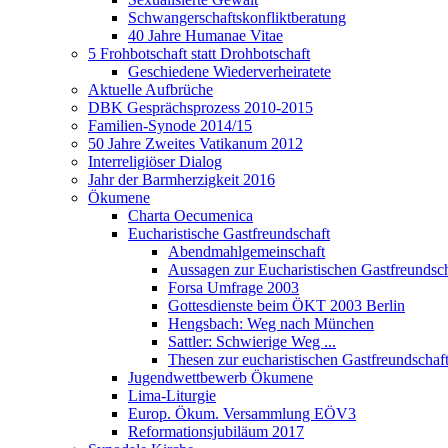
Schwangerschaftskonfliktberatung
40 Jahre Humanae Vitae
5 Frohbotschaft statt Drohbotschaft
Geschiedene Wiederverheiratete
Aktuelle Aufbrüche
DBK Gesprächsprozess 2010-2015
Familien-Synode 2014/15
50 Jahre Zweites Vatikanum 2012
Interreligiöser Dialog
Jahr der Barmherzigkeit 2016
Ökumene
Charta Oecumenica
Eucharistische Gastfreundschaft
Abendmahlgemeinschaft
Aussagen zur Eucharistischen Gastfreundsch
Forsa Umfrage 2003
Gottesdienste beim ÖKT 2003 Berlin
Hengsbach: Weg nach München
Sattler: Schwierige Weg ...
Thesen zur eucharistischen Gastfreundschaf
Jugendwettbewerb Ökumene
Lima-Liturgie
Europ. Ökum. Versammlung EÖV3
Reformationsjubiläum 2017