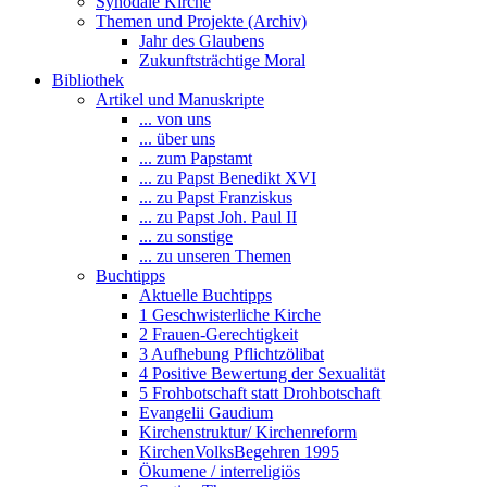
Synodale Kirche
Themen und Projekte (Archiv)
Jahr des Glaubens
Zukunftsträchtige Moral
Bibliothek
Artikel und Manuskripte
... von uns
... über uns
... zum Papstamt
... zu Papst Benedikt XVI
... zu Papst Franziskus
... zu Papst Joh. Paul II
... zu sonstige
... zu unseren Themen
Buchtipps
Aktuelle Buchtipps
1 Geschwisterliche Kirche
2 Frauen-Gerechtigkeit
3 Aufhebung Pflichtzölibat
4 Positive Bewertung der Sexualität
5 Frohbotschaft statt Drohbotschaft
Evangelii Gaudium
Kirchenstruktur/ Kirchenreform
KirchenVolksBegehren 1995
Ökumene / interreligiös