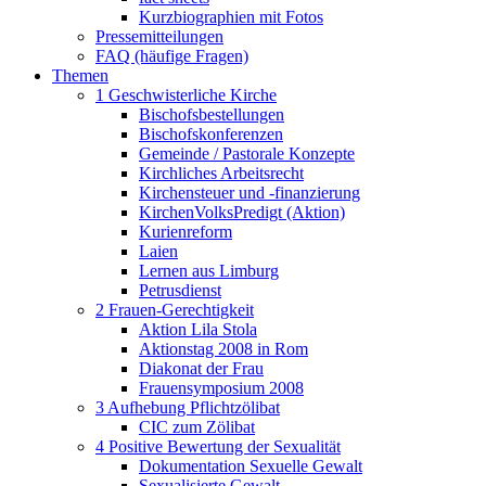
Kurzbiographien mit Fotos
Pressemitteilungen
FAQ (häufige Fragen)
Themen
1 Geschwisterliche Kirche
Bischofsbestellungen
Bischofskonferenzen
Gemeinde / Pastorale Konzepte
Kirchliches Arbeitsrecht
Kirchensteuer und -finanzierung
KirchenVolksPredigt (Aktion)
Kurienreform
Laien
Lernen aus Limburg
Petrusdienst
2 Frauen-Gerechtigkeit
Aktion Lila Stola
Aktionstag 2008 in Rom
Diakonat der Frau
Frauensymposium 2008
3 Aufhebung Pflichtzölibat
CIC zum Zölibat
4 Positive Bewertung der Sexualität
Dokumentation Sexuelle Gewalt
Sexualisierte Gewalt