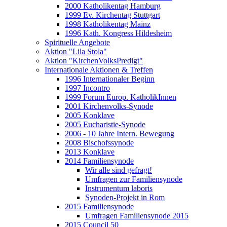
2000 Katholikentag Hamburg
1999 Ev. Kirchentag Stuttgart
1998 Katholikentag Mainz
1996 Kath. Kongress Hildesheim
Spirituelle Angebote
Aktion "Lila Stola"
Aktion "KirchenVolksPredigt"
Internationale Aktionen & Treffen
1996 Internationaler Beginn
1997 Incontro
1999 Forum Europ. KatholikInnen
2001 Kirchenvolks-Synode
2005 Konklave
2005 Eucharistie-Synode
2006 - 10 Jahre Intern. Bewegung
2008 Bischofssynode
2013 Konklave
2014 Familiensynode
Wir alle sind gefragt!
Umfragen zur Familiensynode
Instrumentum laboris
Synoden-Projekt in Rom
2015 Familiensynode
Umfragen Familiensynode 2015
2015 Council 50