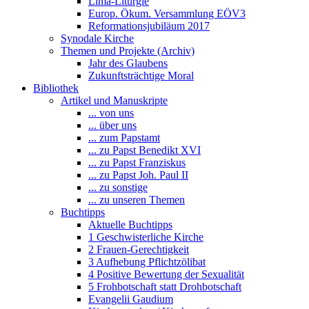
Lima-Liturgie
Europ. Ökum. Versammlung EÖV3
Reformationsjubiläum 2017
Synodale Kirche
Themen und Projekte (Archiv)
Jahr des Glaubens
Zukunftsträchtige Moral
Bibliothek
Artikel und Manuskripte
... von uns
... über uns
... zum Papstamt
... zu Papst Benedikt XVI
... zu Papst Franziskus
... zu Papst Joh. Paul II
... zu sonstige
... zu unseren Themen
Buchtipps
Aktuelle Buchtipps
1 Geschwisterliche Kirche
2 Frauen-Gerechtigkeit
3 Aufhebung Pflichtzölibat
4 Positive Bewertung der Sexualität
5 Frohbotschaft statt Drohbotschaft
Evangelii Gaudium