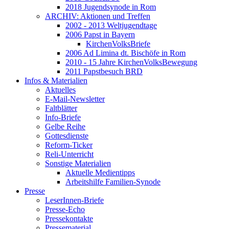
2018 Jugendsynode in Rom
ARCHIV: Aktionen und Treffen
2002 - 2013 Weltjugendtage
2006 Papst in Bayern
KirchenVolksBriefe
2006 Ad Limina dt. Bischöfe in Rom
2010 - 15 Jahre KirchenVolksBewegung
2011 Papstbesuch BRD
Infos & Materialien
Aktuelles
E-Mail-Newsletter
Faltblätter
Info-Briefe
Gelbe Reihe
Gottesdienste
Reform-Ticker
Reli-Unterricht
Sonstige Materialien
Aktuelle Medientipps
Arbeitshilfe Familien-Synode
Presse
LeserInnen-Briefe
Presse-Echo
Pressekontakte
Pressematerial