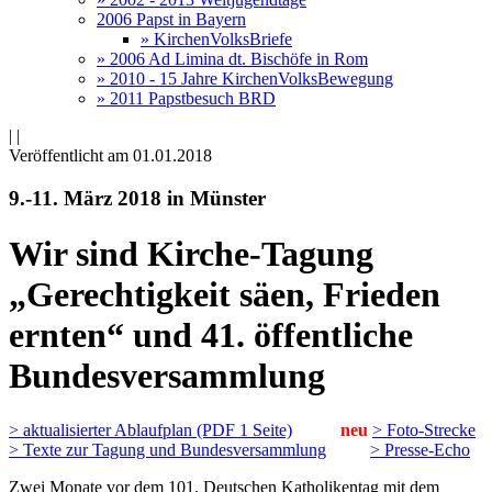
2006 Papst in Bayern
» KirchenVolksBriefe
» 2006 Ad Limina dt. Bischöfe in Rom
» 2010 - 15 Jahre KirchenVolksBewegung
» 2011 Papstbesuch BRD
|
|
Veröffentlicht am 01­.01.2018
9.-11. März 2018 in Münster
Wir sind Kirche-Tagung
„Gerechtigkeit säen, Frieden
ernten“ und 41. öffentliche
Bundesversammlung
> aktualisierter Ablaufplan (PDF 1 Seite)
neu
> Foto-Strecke
> Texte zur Tagung und Bundesversammlung
> Presse-Echo
Zwei Monate vor dem 101. Deutschen Katholikentag mit dem