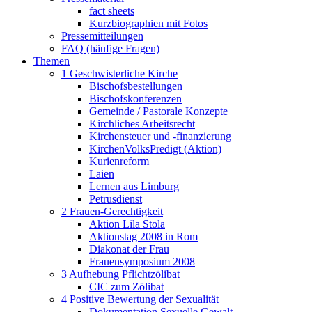
fact sheets
Kurzbiographien mit Fotos
Pressemitteilungen
FAQ (häufige Fragen)
Themen
1 Geschwisterliche Kirche
Bischofsbestellungen
Bischofskonferenzen
Gemeinde / Pastorale Konzepte
Kirchliches Arbeitsrecht
Kirchensteuer und -finanzierung
KirchenVolksPredigt (Aktion)
Kurienreform
Laien
Lernen aus Limburg
Petrusdienst
2 Frauen-Gerechtigkeit
Aktion Lila Stola
Aktionstag 2008 in Rom
Diakonat der Frau
Frauensymposium 2008
3 Aufhebung Pflichtzölibat
CIC zum Zölibat
4 Positive Bewertung der Sexualität
Dokumentation Sexuelle Gewalt