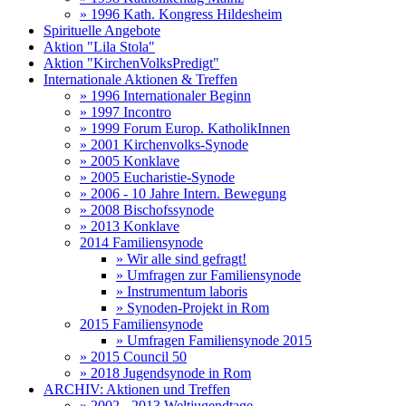
» 1996 Kath. Kongress Hildesheim
Spirituelle Angebote
Aktion "Lila Stola"
Aktion "KirchenVolksPredigt"
Internationale Aktionen & Treffen
» 1996 Internationaler Beginn
» 1997 Incontro
» 1999 Forum Europ. KatholikInnen
» 2001 Kirchenvolks-Synode
» 2005 Konklave
» 2005 Eucharistie-Synode
» 2006 - 10 Jahre Intern. Bewegung
» 2008 Bischofssynode
» 2013 Konklave
2014 Familiensynode
» Wir alle sind gefragt!
» Umfragen zur Familiensynode
» Instrumentum laboris
» Synoden-Projekt in Rom
2015 Familiensynode
» Umfragen Familiensynode 2015
» 2015 Council 50
» 2018 Jugendsynode in Rom
ARCHIV: Aktionen und Treffen
» 2002 - 2013 Weltjugendtage