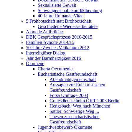
Sexualisierte Gewalt
Schwangerschaftskonfliktberatung
40 Jahre Humanae Vitae
5 Frohbotschaft statt Drohbotschaft
Geschiedene Wiederverheiratete
Aktuelle Aufbrüche
DBK Gesprächsprozess 2010-2015
Familien-Synode 2014/15
50 Jahre Zweites Vatikanum 2012
Interreligiöser Dialog
Jahr der Barmherzigkeit 2016
Ökumene
Charta Oecumenica
Eucharistische Gastfreundschaft
Abendmahlgemeinschaft
Aussagen zur Eucharistischen
Gastfreundschaft
Forsa Umfrage 2003
Gottesdienste beim ÖKT 2003 Berlin
Hengsbach: Weg nach München
Sattler: Schwierige Weg ...
Thesen zur eucharistischen
Gastfreundschaft
Jugendwettbewerb Ökumene