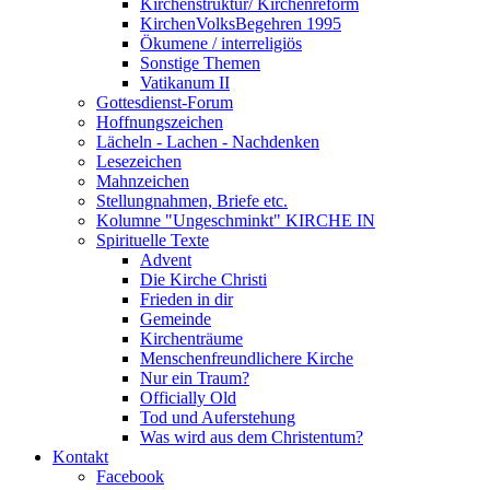
Kirchenstruktur/ Kirchenreform
KirchenVolksBegehren 1995
Ökumene / interreligiös
Sonstige Themen
Vatikanum II
Gottesdienst-Forum
Hoffnungszeichen
Lächeln - Lachen - Nachdenken
Lesezeichen
Mahnzeichen
Stellungnahmen, Briefe etc.
Kolumne "Ungeschminkt" KIRCHE IN
Spirituelle Texte
Advent
Die Kirche Christi
Frieden in dir
Gemeinde
Kirchenträume
Menschenfreundlichere Kirche
Nur ein Traum?
Officially Old
Tod und Auferstehung
Was wird aus dem Christentum?
Kontakt
Facebook