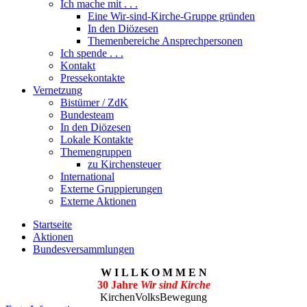
Ich mache mit . . .
Eine Wir-sind-Kirche-Gruppe gründen
In den Diözesen
Themenbereiche Ansprechpersonen
Ich spende . . .
Kontakt
Pressekontakte
Vernetzung
Bistümer / ZdK
Bundesteam
In den Diözesen
Lokale Kontakte
Themengruppen
zu Kirchensteuer
International
Externe Gruppierungen
Externe Aktionen
Startseite
Aktionen
Bundesversammlungen
W I L L K O M M E N
30 Jahre
Wir sind Kirche
KirchenVolksBewegung