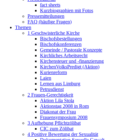
fact sheets
Kurzbiographien mit Fotos
Pressemitteilungen
FAQ (häufige Fragen)
Themen
1 Geschwisterliche Kirche
Bischofsbestellungen
Bischofskonferenzen
Gemeinde / Pastorale Konzepte
Kirchliches Arbeitsrecht
Kirchensteuer und -finanzierung
KirchenVolksPredigt (Aktion)
Kurienreform
Laien
Lernen aus Limburg
Petrusdienst
2 Frauen-Gerechtigkeit
Aktion Lila Stola
Aktionstag 2008 in Rom
Diakonat der Frau
Frauensymposium 2008
3 Aufhebung Pflichtzölibat
CIC zum Zölibat
4 Positive Bewertung der Sexualität
Dokumentation Sexuelle Gewalt