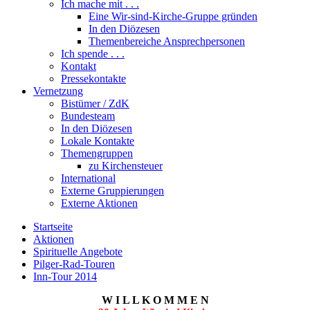
Ich mache mit . . .
Eine Wir-sind-Kirche-Gruppe gründen
In den Diözesen
Themenbereiche Ansprechpersonen
Ich spende . . .
Kontakt
Pressekontakte
Vernetzung
Bistümer / ZdK
Bundesteam
In den Diözesen
Lokale Kontakte
Themengruppen
zu Kirchensteuer
International
Externe Gruppierungen
Externe Aktionen
Startseite
Aktionen
Spirituelle Angebote
Pilger-Rad-Touren
Inn-Tour 2014
W I L L K O M M E N