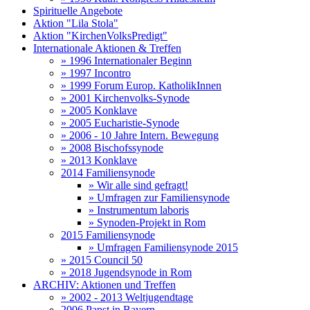
Spirituelle Angebote
Aktion "Lila Stola"
Aktion "KirchenVolksPredigt"
Internationale Aktionen & Treffen
» 1996 Internationaler Beginn
» 1997 Incontro
» 1999 Forum Europ. KatholikInnen
» 2001 Kirchenvolks-Synode
» 2005 Konklave
» 2005 Eucharistie-Synode
» 2006 - 10 Jahre Intern. Bewegung
» 2008 Bischofssynode
» 2013 Konklave
2014 Familiensynode
» Wir alle sind gefragt!
» Umfragen zur Familiensynode
» Instrumentum laboris
» Synoden-Projekt in Rom
2015 Familiensynode
» Umfragen Familiensynode 2015
» 2015 Council 50
» 2018 Jugendsynode in Rom
ARCHIV: Aktionen und Treffen
» 2002 - 2013 Weltjugendtage
2006 Papst in Bayern