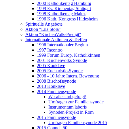
2000 Katholikentag Hamburg
1999 Ev. Kirchentag Stuttgart
1998 Katholikentag Mainz
1996 Kath. Kongress Hildesheim
Spirituelle Angebote
Aktion "Lila Stola"
Aktion "KirchenVolksPredigt"
Internationale Aktionen & Treffen
1996 Internationaler Beginn
1997 Incontro
1999 Forum Europ. KatholikInnen
2001 Kirchenvolks-Synode
2005 Konklave
2005 Eucharistie-Synode
2006 - 10 Jahre Intern. Bewegung
2008 Bischofssynode
2013 Konklave
2014 Familiensynode
Wir alle sind gefragt!
Umfragen zur Familiensynode
Instrumentum laboris
Synoden-Projekt in Rom
2015 Familiensynode
Umfragen Familiensynode 2015
2015 Council 50