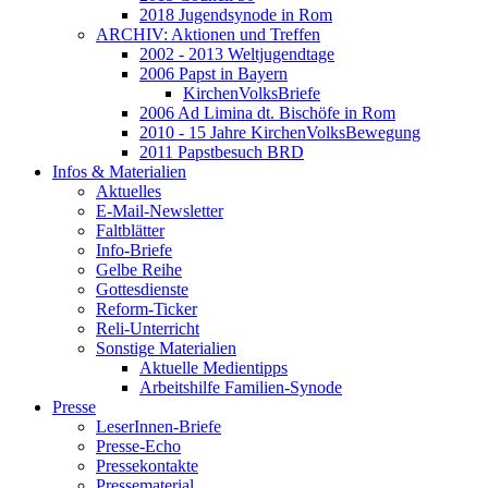
2018 Jugendsynode in Rom
ARCHIV: Aktionen und Treffen
2002 - 2013 Weltjugendtage
2006 Papst in Bayern
KirchenVolksBriefe
2006 Ad Limina dt. Bischöfe in Rom
2010 - 15 Jahre KirchenVolksBewegung
2011 Papstbesuch BRD
Infos & Materialien
Aktuelles
E-Mail-Newsletter
Faltblätter
Info-Briefe
Gelbe Reihe
Gottesdienste
Reform-Ticker
Reli-Unterricht
Sonstige Materialien
Aktuelle Medientipps
Arbeitshilfe Familien-Synode
Presse
LeserInnen-Briefe
Presse-Echo
Pressekontakte
Pressematerial