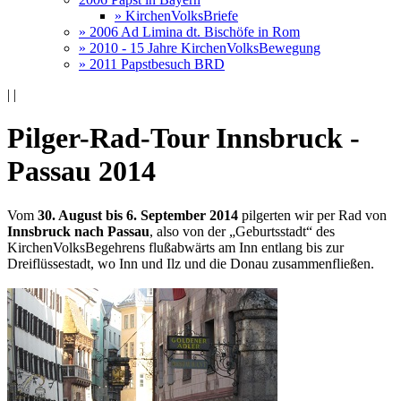
» KirchenVolksBriefe
» 2006 Ad Limina dt. Bischöfe in Rom
» 2010 - 15 Jahre KirchenVolksBewegung
» 2011 Papstbesuch BRD
|
|
Pilger-Rad-Tour Innsbruck -
Passau 2014
Vom
30. August bis 6. September 2014
pilgerten wir per Rad von
Innsbruck nach Passau
, also von der „Geburtsstadt“ des
KirchenVolksBegehrens flußabwärts am Inn entlang bis zur
Dreiflüssestadt, wo Inn und Ilz und die Donau zusammenfließen.