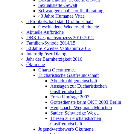
Sexualisierte Gewalt
Schwangerschaftskonfliktberatung
40 Jahre Humanae Vitae
5 Frohbotschaft statt Drohbotschaft
Geschiedene Wiederverheiratete
Aktuelle Aufbrüche
DBK Gesprächsprozess 2010-2015
Familien-Synode 2014/15
50 Jahre Zweites Vatikanum 2012
Interreligiöser Dialog
Jahr der Barmherzigkeit 2016
Ökumene
Charta Oecumenica
Eucharistische Gastfreundschaft
Abendmahlgemeinschaft
Aussagen zur Eucharistischen
Gastfreundschaft
Forsa Umfrage 2003
Gottesdienste beim ÖKT 2003 Berlin
Hengsbach: Weg nach München
Sattler: Schwierige Weg ...
Thesen zur eucharistischen
Gastfreundschaft
Jugendwettbewerb Ökumene