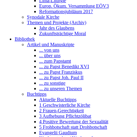
Lima-Liturgie
Europ. Ökum. Versammlung EÖV3
Reformationsjubiläum 2017
Synodale Kirche
Themen und Projekte (Archiv)
Jahr des Glaubens
Zukunftsträchtige Moral
Bibliothek
Artikel und Manuskripte
... von uns
... über uns
... zum Papstamt
... zu Papst Benedikt XVI
... zu Papst Franziskus
... zu Papst Joh. Paul II
... zu sonstige
... zu unseren Themen
Buchtipps
Aktuelle Buchtipps
1 Geschwisterliche Kirche
2 Frauen-Gerechtigkeit
3 Aufhebung Pflichtzölibat
4 Positive Bewertung der Sexualität
5 Frohbotschaft statt Drohbotschaft
Evangelii Gaudium