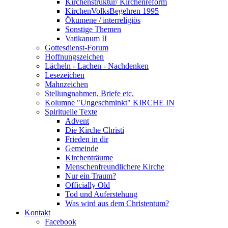
Kirchenstruktur/ Kirchenreform
KirchenVolksBegehren 1995
Ökumene / interreligiös
Sonstige Themen
Vatikanum II
Gottesdienst-Forum
Hoffnungszeichen
Lächeln - Lachen - Nachdenken
Lesezeichen
Mahnzeichen
Stellungnahmen, Briefe etc.
Kolumne "Ungeschminkt" KIRCHE IN
Spirituelle Texte
Advent
Die Kirche Christi
Frieden in dir
Gemeinde
Kirchenträume
Menschenfreundlichere Kirche
Nur ein Traum?
Officially Old
Tod und Auferstehung
Was wird aus dem Christentum?
Kontakt
Facebook