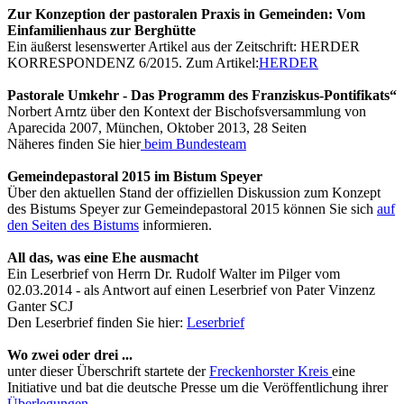
Zur Konzeption der pastoralen Praxis in Gemeinden: Vom
Einfamilienhaus zur Berghütte
Ein äußerst lesenswerter Artikel aus der Zeitschrift: HERDER
KORRESPONDENZ 6/2015. Zum Artikel:
HERDER
Pastorale Umkehr - Das Programm des Franziskus-Pontifikats“
Norbert Arntz über den Kontext der Bischofsversammlung von
Aparecida 2007, München, Oktober 2013, 28 Seiten
Näheres finden Sie hier
beim Bundesteam
Gemeindepastoral 2015 im Bistum Speyer
Über den aktuellen Stand der offiziellen Diskussion zum Konzept
des Bistums Speyer zur Gemeindepastoral 2015 können Sie sich
auf
den Seiten des Bistums
informieren.
All das, was eine Ehe ausmacht
Ein Leserbrief von Herrn Dr. Rudolf Walter im Pilger vom
02.03.2014 - als Antwort auf einen Leserbrief von Pater Vinzenz
Ganter SCJ
Den Leserbrief finden Sie hier:
Leserbrief
Wo zwei oder drei ...
unter dieser Überschrift startete der
Freckenhorster Kreis
eine
Initiative und bat die deutsche Presse um die Veröffentlichung ihrer
Überlegungen
.