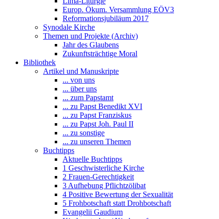
Lima-Liturgie
Europ. Ökum. Versammlung EÖV3
Reformationsjubiläum 2017
Synodale Kirche
Themen und Projekte (Archiv)
Jahr des Glaubens
Zukunftsträchtige Moral
Bibliothek
Artikel und Manuskripte
... von uns
... über uns
... zum Papstamt
... zu Papst Benedikt XVI
... zu Papst Franziskus
... zu Papst Joh. Paul II
... zu sonstige
... zu unseren Themen
Buchtipps
Aktuelle Buchtipps
1 Geschwisterliche Kirche
2 Frauen-Gerechtigkeit
3 Aufhebung Pflichtzölibat
4 Positive Bewertung der Sexualität
5 Frohbotschaft statt Drohbotschaft
Evangelii Gaudium