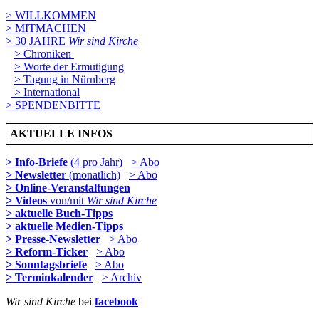
> WILLKOMMEN
> MITMACHEN
> 30 JAHRE
Wir sind Kirche
> Chroniken
> Worte der Ermutigung
> Tagung in Nürnberg
> International
> SPENDENBITTE
AKTUELLE INFOS
> Info-Briefe
(4 pro Jahr)
> Abo
> Newsletter
(monatlich)
> Abo
> Online-Veranstaltungen
> Videos
von/mit
Wir sind Kirche
> aktuelle Buch-Tipps
> aktuelle Medien-Tipps
> Presse-Newsletter
> Abo
> Reform-Ticker
> Abo
> Sonntagsbriefe
> Abo
> Terminkalender
> Archiv
Wir sind Kirche
bei
facebook