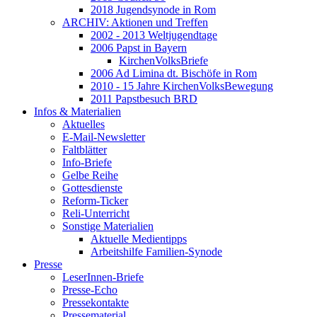
2018 Jugendsynode in Rom
ARCHIV: Aktionen und Treffen
2002 - 2013 Weltjugendtage
2006 Papst in Bayern
KirchenVolksBriefe
2006 Ad Limina dt. Bischöfe in Rom
2010 - 15 Jahre KirchenVolksBewegung
2011 Papstbesuch BRD
Infos & Materialien
Aktuelles
E-Mail-Newsletter
Faltblätter
Info-Briefe
Gelbe Reihe
Gottesdienste
Reform-Ticker
Reli-Unterricht
Sonstige Materialien
Aktuelle Medientipps
Arbeitshilfe Familien-Synode
Presse
LeserInnen-Briefe
Presse-Echo
Pressekontakte
Pressematerial