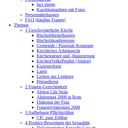
fact sheets
Kurzbiographien mit Fotos
Pressemitteilungen
FAQ (häufige Fragen)
Themen
1 Geschwisterliche Kirche
Bischofsbestellungen
Bischofskonferenzen
Gemeinde / Pastorale Konzepte
Kirchliches Arbeitsrecht
Kirchensteuer und -finanzierung
KirchenVolksPredigt (Aktion)
Kurienreform
Laien
Lernen aus Limburg
Petrusdienst
2 Frauen-Gerechtigkeit
Aktion Lila Stola
Aktionstag 2008 in Rom
Diakonat der Frau
Frauensymposium 2008
3 Aufhebung Pflichtzölibat
CIC zum Zölibat
4 Positive Bewertung der Sexualität
Dokumentation Sexuelle Gewalt