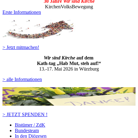
30 Jahre
Wir sind Kirche
KirchenVolksBewegung
Erste Informationen
> Jetzt mitmachen!
Wir sind Kirche
auf dem
Kath-ta
g „Hab Mut, steh auf!“
13.-17. Mai 2026 in Würzburg
> alle Informationen
> JETZT SPENDEN !
Bistümer / ZdK
Bundesteam
In den Diözesen