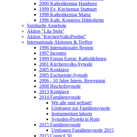
2000 Katholikentag Hamburg
1999 Ev. Kirchentag Stuttgart
1998 Katholikentag Mainz
1996 Kath. Kongress Hildesheim
Spirituelle Angebote
Aktion "Lila Stola"
Aktion "KirchenVolksPredigt"
Internationale Aktionen & Treffen
1996 Internationaler Beginn
1997 Incontro
1999 Forum Europ. KatholikInnen
2001 Kirchenvolks-Synode
2005 Konklave
2005 Eucharistie-Synode
2006 - 10 Jahre Intern. Bewegung
2008 Bischofssynode
2013 Konklave
2014 Familiensynode
Wir alle sind gefragt!
Umfragen zur Familiensynode
Instrumentum laboris
Synoden-Projekt in Rom
2015 Familiensynode
Umfragen Familiensynode 2015
2015 Council 50