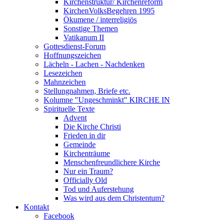
Kirchenstruktur/ Kirchenreform
KirchenVolksBegehren 1995
Ökumene / interreligiös
Sonstige Themen
Vatikanum II
Gottesdienst-Forum
Hoffnungszeichen
Lächeln - Lachen - Nachdenken
Lesezeichen
Mahnzeichen
Stellungnahmen, Briefe etc.
Kolumne "Ungeschminkt" KIRCHE IN
Spirituelle Texte
Advent
Die Kirche Christi
Frieden in dir
Gemeinde
Kirchenträume
Menschenfreundlichere Kirche
Nur ein Traum?
Officially Old
Tod und Auferstehung
Was wird aus dem Christentum?
Kontakt
Facebook