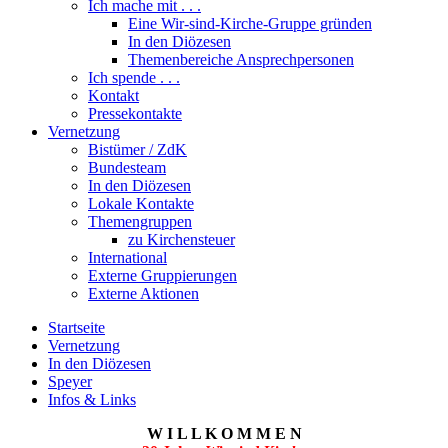
Ich mache mit . . .
Eine Wir-sind-Kirche-Gruppe gründen
In den Diözesen
Themenbereiche Ansprechpersonen
Ich spende . . .
Kontakt
Pressekontakte
Vernetzung
Bistümer / ZdK
Bundesteam
In den Diözesen
Lokale Kontakte
Themengruppen
zu Kirchensteuer
International
Externe Gruppierungen
Externe Aktionen
Startseite
Vernetzung
In den Diözesen
Speyer
Infos & Links
W I L L K O M M E N