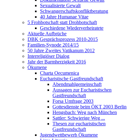
Sexualisierte Gewalt
Schwangerschaftskonfliktberatung
40 Jahre Humanae Vitae
5 Frohbotschaft statt Drohbotschaft
Geschiedene Wiederverheiratete
Aktuelle Aufbrüche
DBK Gesprächsprozess 2010-2015
Familien-Synode 2014/15
50 Jahre Zweites Vatikanum 2012
Interreligiöser Dialog
Jahr der Barmherzigkeit 2016
Ökumene
Charta Oecumenica
Eucharistische Gastfreundschaft
Abendmahlgemeinschaft
Aussagen zur Eucharistischen
Gastfreundschaft
Forsa Umfrage 2003
Gottesdienste beim ÖKT 2003 Berlin
Hengsbach: Weg nach München
Sattler: Schwierige Weg ...
Thesen zur eucharistischen
Gastfreundschaft
Jugendwettbewerb Ökumene