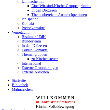
Ich mache mit . . .
Eine Wir-sind-Kirche-Gruppe gründen
In den Diözesen
Themenbereiche Ansprechpersonen
Ich spende . . .
Kontakt
Pressekontakte
Vernetzung
Bistümer / ZdK
Bundesteam
In den Diözesen
Lokale Kontakte
Themengruppen
zu Kirchensteuer
International
Externe Gruppierungen
Externe Aktionen
Startseite
Bibliothek
Mahnzeichen
W I L L K O M M E N
30 Jahre
Wir sind Kirche
KirchenVolksBewegung