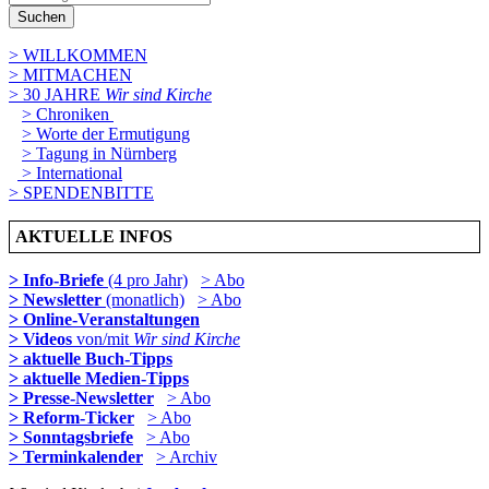
Suchen
> WILLKOMMEN
> MITMACHEN
> 30 JAHRE
Wir sind Kirche
> Chroniken
> Worte der Ermutigung
> Tagung in Nürnberg
> International
> SPENDENBITTE
AKTUELLE INFOS
> Info-Briefe
(4 pro Jahr)
> Abo
> Newsletter
(monatlich)
> Abo
> Online-Veranstaltungen
> Videos
von/mit
Wir sind Kirche
> aktuelle Buch-Tipps
> aktuelle Medien-Tipps
> Presse-Newsletter
> Abo
> Reform-Ticker
> Abo
> Sonntagsbriefe
> Abo
> Terminkalender
> Archiv