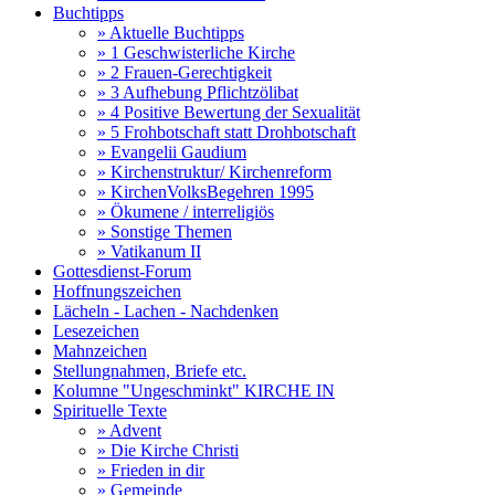
Buchtipps
» Aktuelle Buchtipps
» 1 Geschwisterliche Kirche
» 2 Frauen-Gerechtigkeit
» 3 Aufhebung Pflichtzölibat
» 4 Positive Bewertung der Sexualität
» 5 Frohbotschaft statt Drohbotschaft
» Evangelii Gaudium
» Kirchenstruktur/ Kirchenreform
» KirchenVolksBegehren 1995
» Ökumene / interreligiös
» Sonstige Themen
» Vatikanum II
Gottesdienst-Forum
Hoffnungszeichen
Lächeln - Lachen - Nachdenken
Lesezeichen
Mahnzeichen
Stellungnahmen, Briefe etc.
Kolumne "Ungeschminkt" KIRCHE IN
Spirituelle Texte
» Advent
» Die Kirche Christi
» Frieden in dir
» Gemeinde