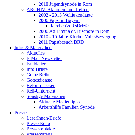
2018 Jugendsynode in Rom
ARCHIV: Aktionen und Treffen
2002 - 2013 Weltjugendtage
2006 Papst in Bayern
KirchenVolksBriefe
2006 Ad Limina dt. Bischöfe in Rom
2010 - 15 Jahre KirchenVolksBewegung
2011 Papstbesuch BRD
Infos & Materialien
Aktuelles
E-Mail-Newsletter
Faltblätter
Info-Briefe
Gelbe Reihe
Gottesdienste
Reform-Ticker
Reli-Unterricht
Sonstige Materialien
Aktuelle Medientipps
Arbeitshilfe Familien-Synode
Presse
LeserInnen-Briefe
Presse-Echo
Pressekontakte
Pressematerial