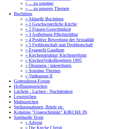
» ... zu sonstige
» ... zu unseren Themen
Buchtipps
» Aktuelle Buchtipps
» 1 Geschwisterliche Kirche
» 2 Frauen-Gerechtigkeit
» 3 Aufhebung Pflichtzölibat
» 4 Positive Bewertung der Sexualität
» 5 Frohbotschaft statt Drohbotschaft
» Evangelii Gaudium
» Kirchenstruktur/ Kirchenreform
» KirchenVolksBegehren 1995
» Ökumene / interreligiös
» Sonstige Themen
» Vatikanum II
Gottesdienst-Forum
Hoffnungszeichen
Lächeln - Lachen - Nachdenken
Lesezeichen
Mahnzeichen
Stellungnahmen, Briefe etc.
Kolumne "Ungeschminkt" KIRCHE IN
Spirituelle Texte
» Advent
» Die Kirche Christi