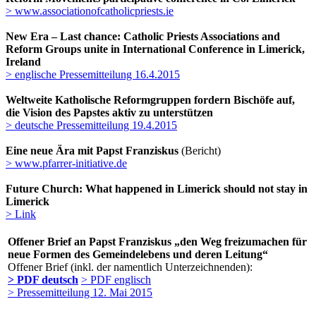
> www.associationofcatholicpriests.ie
New Era – Last chance: Catholic Priests Associations and
Reform Groups unite in International Conference in Limerick,
Ireland
> englische Pressemitteilung 16.4.2015
Weltweite Katholische Reformgruppen fordern Bischöfe auf,
die Vision des Papstes aktiv zu unterstützen
> deutsche Pressemitteilung 19.4.2015
Eine neue Ära mit Papst Franziskus
(Bericht)
> www.pfarrer-initiative.de
Future Church: What happened in Limerick should not stay in
Limerick
> Link
Offener Brief an Papst Franziskus „den Weg freizumachen für
neue Formen des Gemeindelebens und deren Leitung“
Offener Brief (inkl. der namentlich Unterzeichnenden):
> PDF deutsch
> PDF englisch
> Pressemitteilung 12. Mai 2015