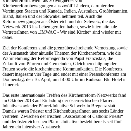
Kirchenreform. Mehr als 30 Mitglieder von
Kirchenreformbewegungen aus zwölf Ländern, darunter den
Vereinigten Staaten und Kanada, Indien, Australien, Großbritannien,
Irland, Italien und der Slowakei nehmen teil. Auch die
Reformbewegungen aus Österreich und der Schweiz, die das
Netzwerk 2013 ins Leben gerufen haben, sowie internationale
VertreterInnen von „IMWAC - Wir sind Kirche“ sind wieder mit
dabei.
Ziel der Konferenz sind die grenzüberschreitende Vernetzung sowie
der Austausch über aktuelle Themen der Kirchenreform, wie die
Wahrnehmung der Reformagenda von Papst Franziskus, die
Zukunft von Pfarren und Gemeinden, Gleichberechtigung der
Frauen sowie die kircheninterne Kommunikation. Die Konferenz
dauert insgesamt vier Tage und endet mit einer Pressekonferenz am
Donnerstag, den 16. April, um 14.00 Uhr im Radisson Blu Hotel in
Limerick.
Das erste internationale Treffen des Kirchenreform-Netzwerks fand
im Oktober 2013 auf Einladung der österreichischen Pfarrer-
Initiative sowie der Pfarrei-Initiative Schweiz in Bregenz statt.
Damals waren Priester und KirchenbürgerInnen aus sechs Länder
vertreten. Zwischen der irischen „Association of Catholic Priests“
und der österreichischen Pfarrer-Initiative besteht bereits seit fünf
Jahren ein intensiver Austausch.