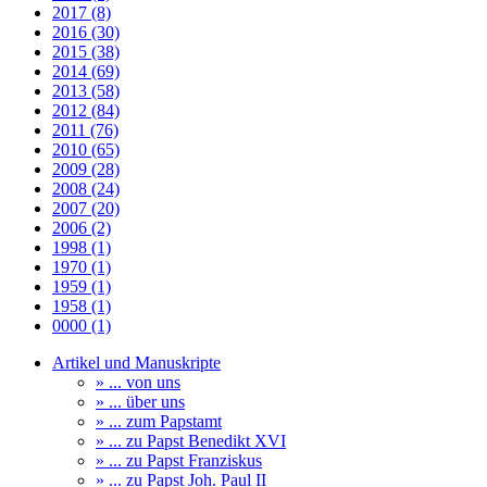
2017 (8)
2016 (30)
2015 (38)
2014 (69)
2013 (58)
2012 (84)
2011 (76)
2010 (65)
2009 (28)
2008 (24)
2007 (20)
2006 (2)
1998 (1)
1970 (1)
1959 (1)
1958 (1)
0000 (1)
Artikel und Manuskripte
» ... von uns
» ... über uns
» ... zum Papstamt
» ... zu Papst Benedikt XVI
» ... zu Papst Franziskus
» ... zu Papst Joh. Paul II