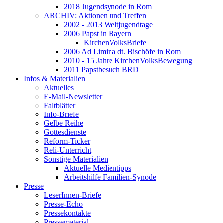
2018 Jugendsynode in Rom
ARCHIV: Aktionen und Treffen
2002 - 2013 Weltjugendtage
2006 Papst in Bayern
KirchenVolksBriefe
2006 Ad Limina dt. Bischöfe in Rom
2010 - 15 Jahre KirchenVolksBewegung
2011 Papstbesuch BRD
Infos & Materialien
Aktuelles
E-Mail-Newsletter
Faltblätter
Info-Briefe
Gelbe Reihe
Gottesdienste
Reform-Ticker
Reli-Unterricht
Sonstige Materialien
Aktuelle Medientipps
Arbeitshilfe Familien-Synode
Presse
LeserInnen-Briefe
Presse-Echo
Pressekontakte
Pressematerial