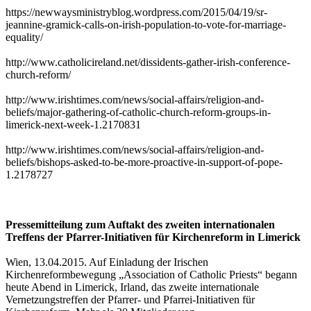
https://newwaysministryblog.wordpress.com/2015/04/19/sr-
jeannine-gramick-calls-on-irish-population-to-vote-for-marriage-
equality/
http://www.catholicireland.net/dissidents-gather-irish-conference-
church-reform/
http://www.irishtimes.com/news/social-affairs/religion-and-
beliefs/major-gathering-of-catholic-church-reform-groups-in-
limerick-next-week-1.2170831
http://www.irishtimes.com/news/social-affairs/religion-and-
beliefs/bishops-asked-to-be-more-proactive-in-support-of-pope-
1.2178727
Pressemitteilung zum Auftakt des zweiten internationalen
Treffens der Pfarrer-Initiativen für Kirchenreform in Limerick
Wien, 13.04.2015. Auf Einladung der Irischen
Kirchenreformbewegung „Association of Catholic Priests“ begann
heute Abend in Limerick, Irland, das zweite internationale
Vernetzungstreffen der Pfarrer- und Pfarrei-Initiativen für