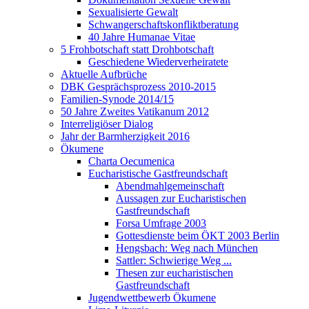
Sexualisierte Gewalt
Schwangerschaftskonfliktberatung
40 Jahre Humanae Vitae
5 Frohbotschaft statt Drohbotschaft
Geschiedene Wiederverheiratete
Aktuelle Aufbrüche
DBK Gesprächsprozess 2010-2015
Familien-Synode 2014/15
50 Jahre Zweites Vatikanum 2012
Interreligiöser Dialog
Jahr der Barmherzigkeit 2016
Ökumene
Charta Oecumenica
Eucharistische Gastfreundschaft
Abendmahlgemeinschaft
Aussagen zur Eucharistischen
Gastfreundschaft
Forsa Umfrage 2003
Gottesdienste beim ÖKT 2003 Berlin
Hengsbach: Weg nach München
Sattler: Schwierige Weg ...
Thesen zur eucharistischen
Gastfreundschaft
Jugendwettbewerb Ökumene