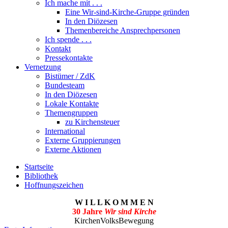
Ich mache mit . . .
Eine Wir-sind-Kirche-Gruppe gründen
In den Diözesen
Themenbereiche Ansprechpersonen
Ich spende . . .
Kontakt
Pressekontakte
Vernetzung
Bistümer / ZdK
Bundesteam
In den Diözesen
Lokale Kontakte
Themengruppen
zu Kirchensteuer
International
Externe Gruppierungen
Externe Aktionen
Startseite
Bibliothek
Hoffnungszeichen
W I L L K O M M E N
30 Jahre
Wir sind Kirche
KirchenVolksBewegung