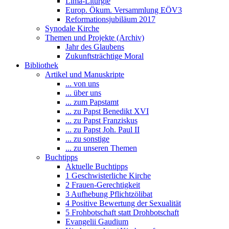
Lima-Liturgie
Europ. Ökum. Versammlung EÖV3
Reformationsjubiläum 2017
Synodale Kirche
Themen und Projekte (Archiv)
Jahr des Glaubens
Zukunftsträchtige Moral
Bibliothek
Artikel und Manuskripte
... von uns
... über uns
... zum Papstamt
... zu Papst Benedikt XVI
... zu Papst Franziskus
... zu Papst Joh. Paul II
... zu sonstige
... zu unseren Themen
Buchtipps
Aktuelle Buchtipps
1 Geschwisterliche Kirche
2 Frauen-Gerechtigkeit
3 Aufhebung Pflichtzölibat
4 Positive Bewertung der Sexualität
5 Frohbotschaft statt Drohbotschaft
Evangelii Gaudium