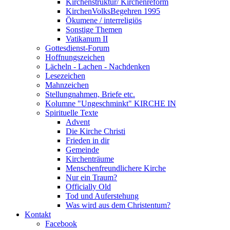
Kirchenstruktur/ Kirchenreform
KirchenVolksBegehren 1995
Ökumene / interreligiös
Sonstige Themen
Vatikanum II
Gottesdienst-Forum
Hoffnungszeichen
Lächeln - Lachen - Nachdenken
Lesezeichen
Mahnzeichen
Stellungnahmen, Briefe etc.
Kolumne "Ungeschminkt" KIRCHE IN
Spirituelle Texte
Advent
Die Kirche Christi
Frieden in dir
Gemeinde
Kirchenträume
Menschenfreundlichere Kirche
Nur ein Traum?
Officially Old
Tod und Auferstehung
Was wird aus dem Christentum?
Kontakt
Facebook