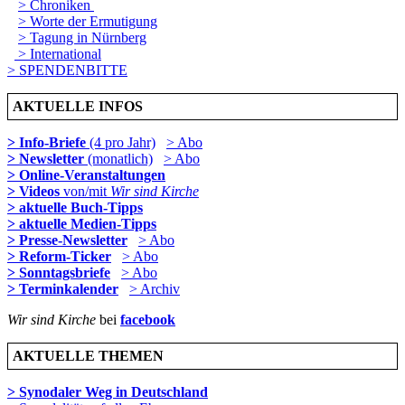
> Chroniken
> Worte der Ermutigung
> Tagung in Nürnberg
> International
> SPENDENBITTE
AKTUELLE INFOS
> Info-Briefe
(4 pro Jahr)
> Abo
> Newsletter
(monatlich)
> Abo
> Online-Veranstaltungen
> Videos
von/mit
Wir sind Kirche
> aktuelle Buch-Tipps
> aktuelle Medien-Tipps
> Presse-Newsletter
> Abo
> Reform-Ticker
> Abo
> Sonntagsbriefe
> Abo
> Terminkalender
> Archiv
Wir sind Kirche
bei
facebook
AKTUELLE THEMEN
> Synodaler Weg in Deutschland