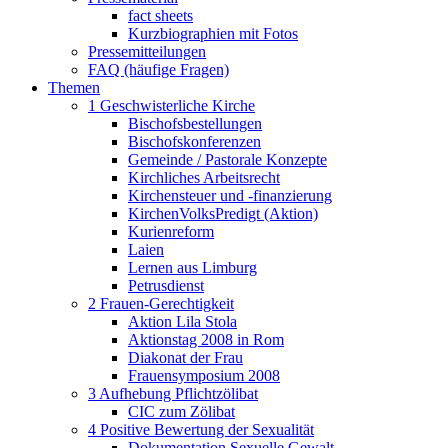
fact sheets
Kurzbiographien mit Fotos
Pressemitteilungen
FAQ (häufige Fragen)
Themen
1 Geschwisterliche Kirche
Bischofsbestellungen
Bischofskonferenzen
Gemeinde / Pastorale Konzepte
Kirchliches Arbeitsrecht
Kirchensteuer und -finanzierung
KirchenVolksPredigt (Aktion)
Kurienreform
Laien
Lernen aus Limburg
Petrusdienst
2 Frauen-Gerechtigkeit
Aktion Lila Stola
Aktionstag 2008 in Rom
Diakonat der Frau
Frauensymposium 2008
3 Aufhebung Pflichtzölibat
CIC zum Zölibat
4 Positive Bewertung der Sexualität
Dokumentation Sexuelle Gewalt