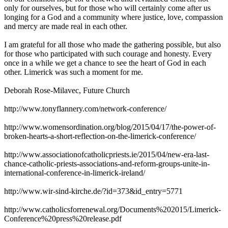
only for ourselves, but for those who will certainly come after us
longing for a God and a community where justice, love, compassion
and mercy are made real in each other.
I am grateful for all those who made the gathering possible, but also
for those who participated with such courage and honesty. Every
once in a while we get a chance to see the heart of God in each
other. Limerick was such a moment for me.
Deborah Rose-Milavec, Future Church
http://www.tonyflannery.com/network-conference/
http://www.womensordination.org/blog/2015/04/17/the-power-of-
broken-hearts-a-short-reflection-on-the-limerick-conference/
http://www.associationofcatholicpriests.ie/2015/04/new-era-last-
chance-catholic-priests-associations-and-reform-groups-unite-in-
international-conference-in-limerick-ireland/
http://www.wir-sind-kirche.de/?id=373&id_entry=5771
http://www.catholicsforrenewal.org/Documents%202015/Limerick-
Conference%20press%20release.pdf