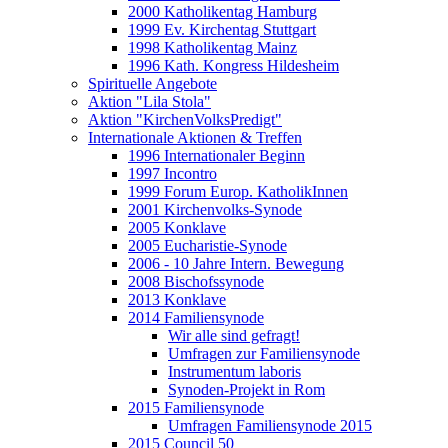
2000 Katholikentag Hamburg
1999 Ev. Kirchentag Stuttgart
1998 Katholikentag Mainz
1996 Kath. Kongress Hildesheim
Spirituelle Angebote
Aktion "Lila Stola"
Aktion "KirchenVolksPredigt"
Internationale Aktionen & Treffen
1996 Internationaler Beginn
1997 Incontro
1999 Forum Europ. KatholikInnen
2001 Kirchenvolks-Synode
2005 Konklave
2005 Eucharistie-Synode
2006 - 10 Jahre Intern. Bewegung
2008 Bischofssynode
2013 Konklave
2014 Familiensynode
Wir alle sind gefragt!
Umfragen zur Familiensynode
Instrumentum laboris
Synoden-Projekt in Rom
2015 Familiensynode
Umfragen Familiensynode 2015
2015 Council 50