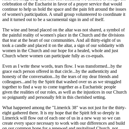
celebration of the Eucharist in favor of a prayer service that would
continue to help us hold the space and the pain felt around the issues
of women's participation. A small group volunteered to coordinate it
and it turned out to be a sacramental sign in and of itself.
The wine and bread placed on the altar was not shared, a symbol of
the painful reality of women's place in the Church and the divisions
that tear at the heart of our communities. And all thirty-eight of us
took a candle and placed it on the altar, a sign of our solidarity with
women in the Church and our hope for a healed, whole and just
Church where women can participate fully as co-equals.
Even as I write these words, tears flow. I was transformed...by the
grace each person offered in that circle...by the authenticity and
honesty of the conversation...by the tears of my dear friends and
colleagues...and by the Spirit that washed over us as we struggled
together to find a way to come together as a Eucharistic people
given the realities of our roles, as well as the injustices in our Church
so poignantly and personally felt in this cherished setting.
What happened among the "Limerick 38" was not just for the thirty-
eight gathered there. It is my hope that the Spirit felt so deeply in
Limerick will flow out of each one of us in a new way so we can
create every space necessary to work with our differences and build
on our common hope for a renewed and revitalized Church, not