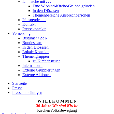
Ich mache mit . . .
Eine Wir-sind-Kirche-Gruppe gründen
In den Diözesen
Themenbereiche Ansprechpersonen
Ich spende . . .
Kontakt
Pressekontakte
Vernetzung
Bistümer / ZdK
Bundesteam
In den Diözesen
Lokale Kontakte
Themengruppen
zu Kirchensteuer
International
Externe Gruppierungen
Externe Aktionen
Startseite
Presse
Pressemitteilungen
W I L L K O M M E N
30 Jahre
Wir sind Kirche
KirchenVolksBewegung