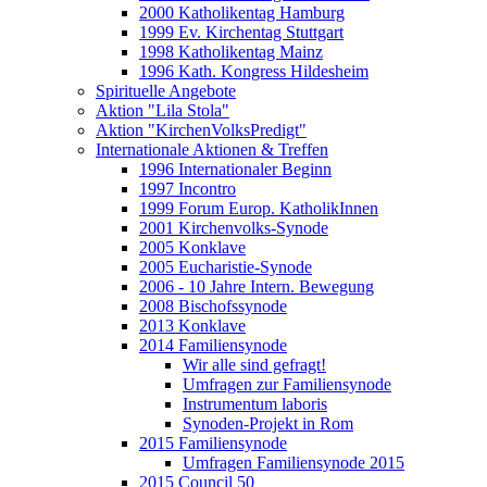
2000 Katholikentag Hamburg
1999 Ev. Kirchentag Stuttgart
1998 Katholikentag Mainz
1996 Kath. Kongress Hildesheim
Spirituelle Angebote
Aktion "Lila Stola"
Aktion "KirchenVolksPredigt"
Internationale Aktionen & Treffen
1996 Internationaler Beginn
1997 Incontro
1999 Forum Europ. KatholikInnen
2001 Kirchenvolks-Synode
2005 Konklave
2005 Eucharistie-Synode
2006 - 10 Jahre Intern. Bewegung
2008 Bischofssynode
2013 Konklave
2014 Familiensynode
Wir alle sind gefragt!
Umfragen zur Familiensynode
Instrumentum laboris
Synoden-Projekt in Rom
2015 Familiensynode
Umfragen Familiensynode 2015
2015 Council 50