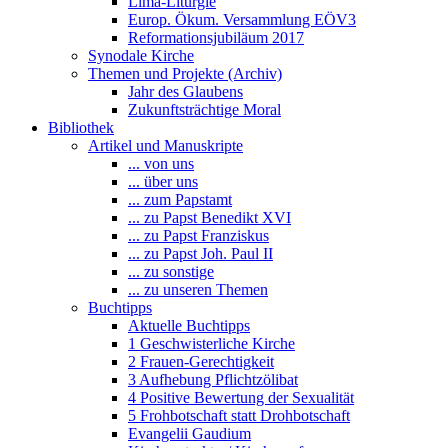
Lima-Liturgie
Europ. Ökum. Versammlung EÖV3
Reformationsjubiläum 2017
Synodale Kirche
Themen und Projekte (Archiv)
Jahr des Glaubens
Zukunftsträchtige Moral
Bibliothek
Artikel und Manuskripte
... von uns
... über uns
... zum Papstamt
... zu Papst Benedikt XVI
... zu Papst Franziskus
... zu Papst Joh. Paul II
... zu sonstige
... zu unseren Themen
Buchtipps
Aktuelle Buchtipps
1 Geschwisterliche Kirche
2 Frauen-Gerechtigkeit
3 Aufhebung Pflichtzölibat
4 Positive Bewertung der Sexualität
5 Frohbotschaft statt Drohbotschaft
Evangelii Gaudium