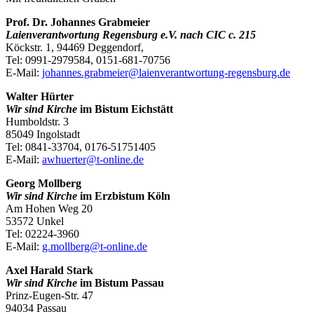
Prof. Dr. Johannes Grabmeier
Laienverantwortung Regensburg e.V. nach CIC c. 215
Köckstr. 1, 94469 Deggendorf,
Tel: 0991-2979584, 0151-681-70756
E-Mail:
johannes.grabmeier@laienverantwortung-regensburg.de
Walter Hürter
Wir sind Kirche
im Bistum Eichstätt
Humboldstr. 3
85049 Ingolstadt
Tel: 0841-33704, 0176-51751405
E-Mail:
awhuerter@t-online.de
Georg Mollberg
Wir sind Kirche
im Erzbistum Köln
Am Hohen Weg 20
53572 Unkel
Tel: 02224-3960
E-Mail:
g.mollberg@t-online.de
Axel Harald Stark
Wir sind Kirche
im Bistum Passau
Prinz-Eugen-Str. 47
94034 Passau