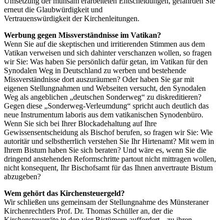
Umsetzung der mühsam erarbeiteten Entscheidungen, gefährden Sie
erneut die Glaubwürdigkeit und
Vertrauenswürdigkeit der Kirchenleitungen.
Werbung gegen Missverständnisse im Vatikan?
Wenn Sie auf die skeptischen und irritierenden Stimmen aus dem
Vatikan verweisen und sich dahinter verschanzen wollen, so fragen
wir Sie: Was haben Sie persönlich dafür getan, im Vatikan für den
Synodalen Weg in Deutschland zu werben und bestehende
Missverständnisse dort auszuräumen? Oder haben Sie gar mit
eigenen Stellungnahmen und Webseiten versucht, den Synodalen
Weg als angeblichen „deutschen Sonderweg“ zu diskreditieren?
Gegen diese „Sonderweg-Verleumdung“ spricht auch deutlich das
neue Instrumentum laboris aus dem vatikanischen Synodenbüro.
Wenn Sie sich bei Ihrer Blockadehaltung auf Ihre
Gewissensentscheidung als Bischof berufen, so fragen wir Sie: Wie
autoritär und selbstherrlich verstehen Sie Ihr Hirtenamt? Mit wem in
Ihrem Bistum haben Sie sich beraten? Und wäre es, wenn Sie die
dringend anstehenden Reformschritte partout nicht mittragen wollen,
nicht konsequent, Ihr Bischofsamt für das Ihnen anvertraute Bistum
abzugeben?
Wem gehört das Kirchensteuergeld?
Wir schließen uns gemeinsam der Stellungnahme des Münsteraner
Kirchenrechtlers Prof. Dr. Thomas Schüller an, der die
Kirchensteuerräte in den vier Bistümern auffordert, „zu ihren