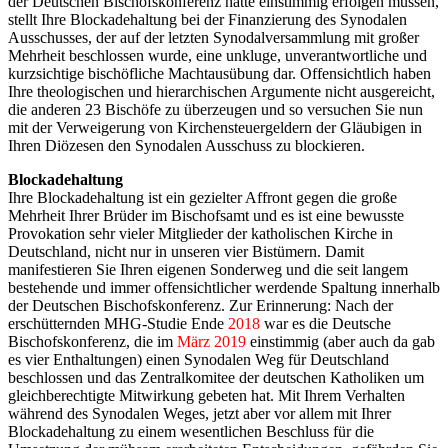
der Deutschen Bischofskonferenz hätte einstimmig erfolgen müssen,
stellt Ihre Blockadehaltung bei der Finanzierung des Synodalen
Ausschusses, der auf der letzten Synodalversammlung mit großer
Mehrheit beschlossen wurde, eine unkluge, unverantwortliche und
kurzsichtige bischöfliche Machtausübung dar. Offensichtlich haben
Ihre theologischen und hierarchischen Argumente nicht ausgereicht,
die anderen 23 Bischöfe zu überzeugen und so versuchen Sie nun
mit der Verweigerung von Kirchensteuergeldern der Gläubigen in
Ihren Diözesen den Synodalen Ausschuss zu blockieren.
Blockadehaltung
Ihre Blockadehaltung ist ein gezielter Affront gegen die große
Mehrheit Ihrer Brüder im Bischofsamt und es ist eine bewusste
Provokation sehr vieler Mitglieder der katholischen Kirche in
Deutschland, nicht nur in unseren vier Bistümern. Damit
manifestieren Sie Ihren eigenen Sonderweg und die seit langem
bestehende und immer offensichtlicher werdende Spaltung innerhalb
der Deutschen Bischofskonferenz. Zur Erinnerung: Nach der
erschütternden MHG-Studie Ende
2018
war es die Deutsche
Bischofskonferenz, die im
März 2019
einstimmig (aber auch da gab
es vier Enthaltungen) einen Synodalen Weg für Deutschland
beschlossen und das Zentralkomitee der deutschen Katholiken um
gleichberechtigte Mitwirkung gebeten hat. Mit Ihrem Verhalten
während des Synodalen Weges, jetzt aber vor allem mit Ihrer
Blockadehaltung zu einem wesentlichen Beschluss für die