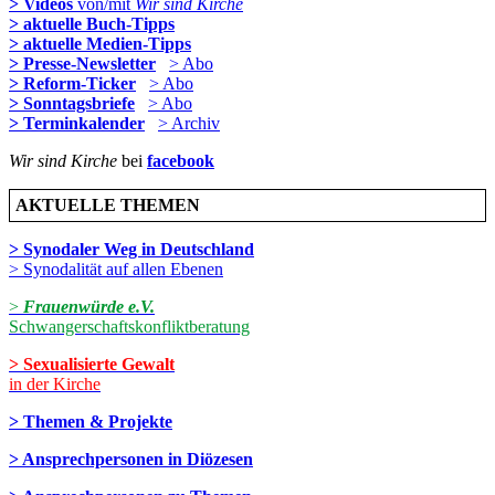
> Videos
von/mit
Wir sind Kirche
> aktuelle Buch-Tipps
> aktuelle Medien-Tipps
> Presse-Newsletter
> Abo
> Reform-Ticker
> Abo
> Sonntagsbriefe
> Abo
> Terminkalender
> Archiv
Wir sind Kirche
bei
facebook
AKTUELLE THEMEN
> Synodaler Weg in Deutschland
> Synodalität auf allen Ebenen
>
Frauenwürde e.V.
Schwangerschaftskonfliktberatung
> Sexualisierte Gewalt
in der Kirche
> Themen & Projekte
> Ansprechpersonen in Diözesen