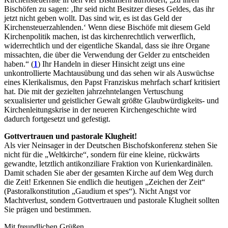
Bischöfen zu sagen: ‚Ihr seid nicht Besitzer dieses Geldes, das ihr
jetzt nicht geben wollt. Das sind wir, es ist das Geld der
Kirchensteuerzahlenden.‘ Wenn diese Bischöfe mit diesem Geld
Kirchenpolitik machen, ist das kirchenrechtlich verwerflich,
widerrechtlich und der eigentliche Skandal, dass sie ihre Organe
missachten, die über die Verwendung der Gelder zu entscheiden
haben.“ (
1
) Ihr Handeln in dieser Hinsicht zeigt uns eine
unkontrollierte Machtausübung und das sehen wir als Auswüchse
eines Klerikalismus, den Papst Franziskus mehrfach scharf kritisiert
hat. Die mit der gezielten jahrzehntelangen Vertuschung
sexualisierter und geistlicher Gewalt größte Glaubwürdigkeits- und
Kirchenleitungskrise in der neueren Kirchengeschichte wird
dadurch fortgesetzt und gefestigt.
Gottvertrauen und pastorale Klugheit!
Als vier Neinsager in der Deutschen Bischofskonferenz stehen Sie
nicht für die „Weltkirche“, sondern für eine kleine, rückwärts
gewandte, letztlich antikonziliare Fraktion von Kurienkardinälen.
Damit schaden Sie aber der gesamten Kirche auf dem Weg durch
die Zeit! Erkennen Sie endlich die heutigen „Zeichen der Zeit“
(Pastoralkonstitution „Gaudium et spes“). Nicht Angst vor
Machtverlust, sondern Gottvertrauen und pastorale Klugheit sollten
Sie prägen und bestimmen.
Mit freundlichen Grüßen