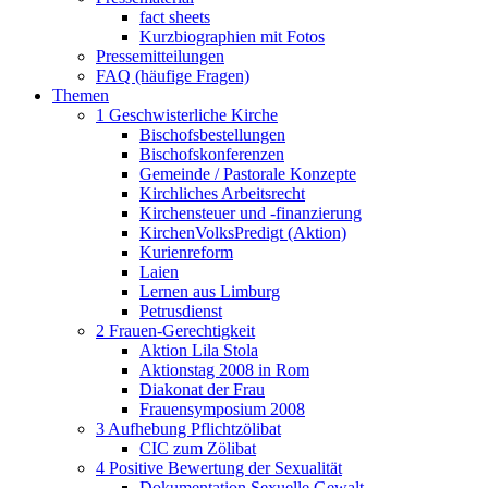
fact sheets
Kurzbiographien mit Fotos
Pressemitteilungen
FAQ (häufige Fragen)
Themen
1 Geschwisterliche Kirche
Bischofsbestellungen
Bischofskonferenzen
Gemeinde / Pastorale Konzepte
Kirchliches Arbeitsrecht
Kirchensteuer und -finanzierung
KirchenVolksPredigt (Aktion)
Kurienreform
Laien
Lernen aus Limburg
Petrusdienst
2 Frauen-Gerechtigkeit
Aktion Lila Stola
Aktionstag 2008 in Rom
Diakonat der Frau
Frauensymposium 2008
3 Aufhebung Pflichtzölibat
CIC zum Zölibat
4 Positive Bewertung der Sexualität
Dokumentation Sexuelle Gewalt