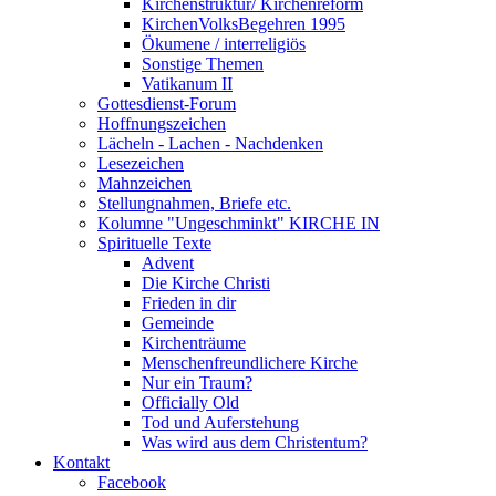
Kirchenstruktur/ Kirchenreform
KirchenVolksBegehren 1995
Ökumene / interreligiös
Sonstige Themen
Vatikanum II
Gottesdienst-Forum
Hoffnungszeichen
Lächeln - Lachen - Nachdenken
Lesezeichen
Mahnzeichen
Stellungnahmen, Briefe etc.
Kolumne "Ungeschminkt" KIRCHE IN
Spirituelle Texte
Advent
Die Kirche Christi
Frieden in dir
Gemeinde
Kirchenträume
Menschenfreundlichere Kirche
Nur ein Traum?
Officially Old
Tod und Auferstehung
Was wird aus dem Christentum?
Kontakt
Facebook