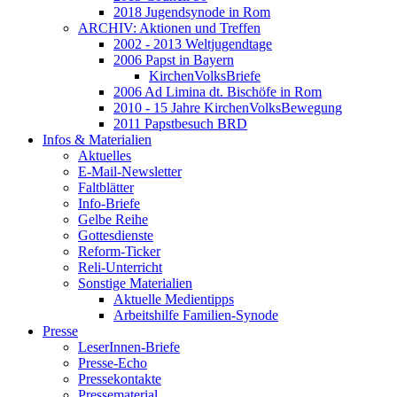
2018 Jugendsynode in Rom
ARCHIV: Aktionen und Treffen
2002 - 2013 Weltjugendtage
2006 Papst in Bayern
KirchenVolksBriefe
2006 Ad Limina dt. Bischöfe in Rom
2010 - 15 Jahre KirchenVolksBewegung
2011 Papstbesuch BRD
Infos & Materialien
Aktuelles
E-Mail-Newsletter
Faltblätter
Info-Briefe
Gelbe Reihe
Gottesdienste
Reform-Ticker
Reli-Unterricht
Sonstige Materialien
Aktuelle Medientipps
Arbeitshilfe Familien-Synode
Presse
LeserInnen-Briefe
Presse-Echo
Pressekontakte
Pressematerial