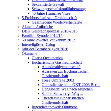
Sexualisierte Gewalt
Schwangerschaftskonfliktberatung
40 Jahre Humanae Vitae
5 Frohbotschaft statt Drohbotschaft
Geschiedene Wiederverheiratete
Aktuelle Aufbrüche
DBK Gesprächsprozess 2010-2015
Familien-Synode 2014/15
50 Jahre Zweites Vatikanum 2012
Interreligiöser Dialog
Jahr der Barmherzigkeit 2016
Ökumene
Charta Oecumenica
Eucharistische Gastfreundschaft
Abendmahlgemeinschaft
Aussagen zur Eucharistischen
Gastfreundschaft
Forsa Umfrage 2003
Gottesdienste beim ÖKT 2003 Berlin
Hengsbach: Weg nach München
Sattler: Schwierige Weg ...
Thesen zur eucharistischen
Gastfreundschaft
Jugendwettbewerb Ökumene