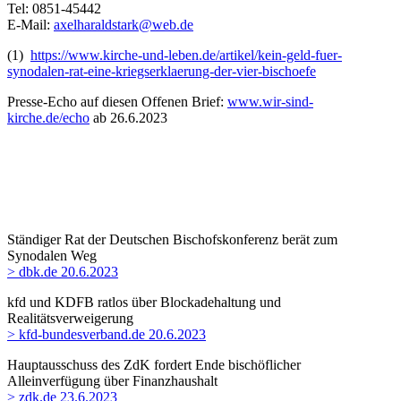
Tel: 0851-45442
E-Mail:
axelharaldstark@web.de
(1)
https://www.kirche-und-leben.de/artikel/kein-geld-fuer-
synodalen-rat-eine-kriegserklaerung-der-vier-bischoefe
Presse-Echo auf diesen Offenen Brief:
www.wir-sind-
kirche.de/echo
ab 26.6.2023
Ständiger Rat der Deutschen Bischofskonferenz berät zum
Synodalen Weg
> dbk.de 20.6.2023
kfd und KDFB ratlos über Blockadehaltung und
Realitätsverweigerung
> kfd-bundesverband.de 20.6.2023
Hauptausschuss des ZdK fordert Ende bischöflicher
Alleinverfügung über Finanzhaushalt
> zdk.de 23.6.2023